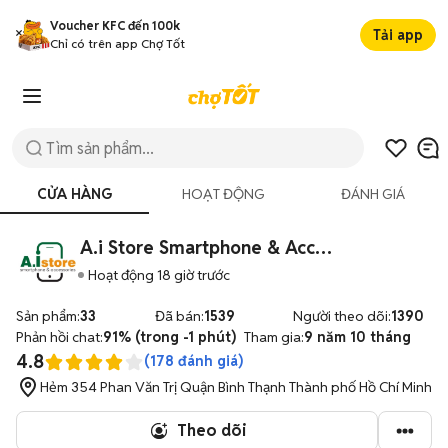
Voucher KFC đến 100k
Tải app
Chỉ có trên app Chợ Tốt
CỬA HÀNG
HOẠT ĐỘNG
ĐÁNH GIÁ
A.i Store Smartphone & Accessories
Hoạt động 18 giờ trước
Sản phẩm:
33
Đã bán:
1539
Người theo dõi:
1390
Phản hồi chat:
91% (trong -1 phút)
Tham gia:
9 năm 10 tháng
4.8
(
178
đánh giá)
Hẻm 354 Phan Văn Trị Quận Bình Thạnh Thành phố Hồ Chí Minh
Theo dõi