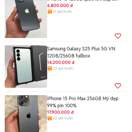
6.800.000 đ
21 giờ trước
Samsung Galaxy S25 Plus 5G VN
12GB/256GB fullbox
14.200.000 đ
22 giờ trước
iPhone 15 Pro Max 256GB Mỹ đẹp
99% pin 100%
17.900.000 đ
22 giờ trước