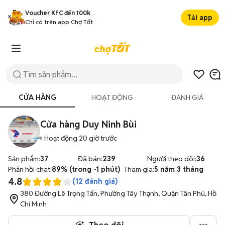
Voucher KFC đến 100k
Tải app
Chỉ có trên app Chợ Tốt
CỬA HÀNG
HOẠT ĐỘNG
ĐÁNH GIÁ
Cửa hàng Duy Ninh Bùi
Hoạt động 20 giờ trước
Sản phẩm:
37
Đã bán:
239
Người theo dõi:
36
Phản hồi chat:
89% (trong -1 phút)
Tham gia:
5 năm 3 tháng
4.8
(
12
đánh giá)
380 Đường Lê Trọng Tấn, Phường Tây Thạnh, Quận Tân Phú, Hồ
Chí Minh