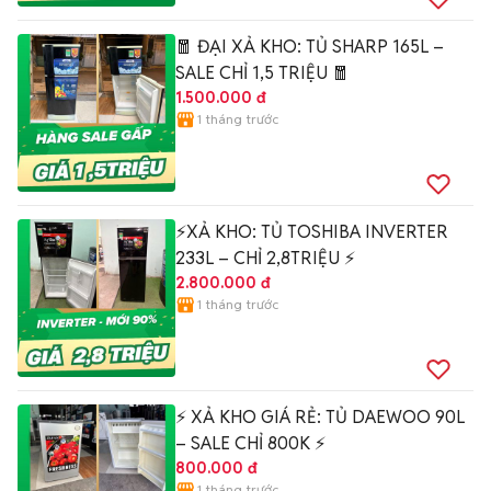
🧧 ĐẠI XẢ KHO: TỦ SHARP 165L –
SALE CHỈ 1,5 TRIỆU 🧧
1.500.000 đ
1 tháng trước
⚡XẢ KHO: TỦ TOSHIBA INVERTER
233L – CHỈ 2,8TRIỆU ⚡
2.800.000 đ
1 tháng trước
⚡ XẢ KHO GIÁ RẺ: TỦ DAEWOO 90L
– SALE CHỈ 800K ⚡
800.000 đ
1 tháng trước