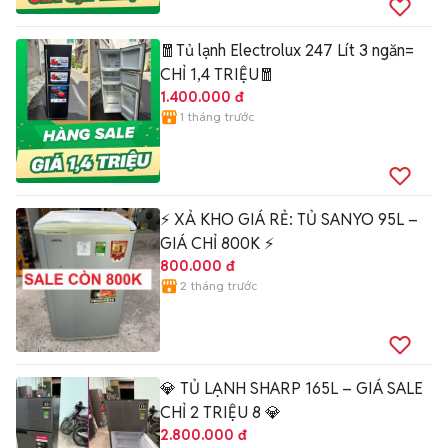
🧧Tủ lạnh Electrolux 247 Lít 3 ngăn=
CHỈ 1,4 TRIỆU🧧
1.400.000 đ
1 tháng trước
⚡ XẢ KHO GIÁ RẺ: TỦ SANYO 95L –
GIÁ CHỈ 800K ⚡
800.000 đ
2 tháng trước
💎 TỦ LẠNH SHARP 165L – GIÁ SALE
CHỈ 2 TRIỆU 8 💎
2.800.000 đ