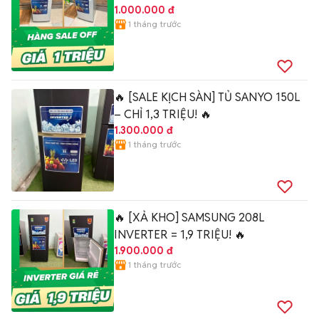
1.000.000 đ
1 tháng trước
🔥 [SALE KỊCH SÀN] TỦ SANYO 150L
– CHỈ 1,3 TRIỆU! 🔥
1.300.000 đ
1 tháng trước
🔥 [XẢ KHO] SAMSUNG 208L
INVERTER = 1,9 TRIỆU! 🔥
1.900.000 đ
1 tháng trước