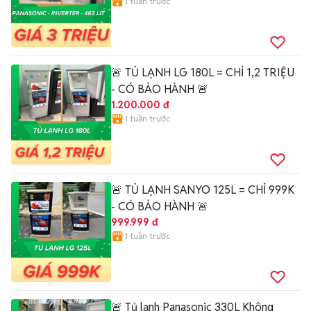
1 tuần trước
🚨 TỦ LẠNH LG 180L = CHỈ 1,2 TRIỆU
- CÓ BẢO HÀNH 🚨
1.200.000 đ
1 tuần trước
🚨 TỦ LẠNH SANYO 125L = CHỈ 999K
- CÓ BẢO HÀNH 🚨
999.999 đ
1 tuần trước
🚨 Tủ lạnh Panasonic 330L Không