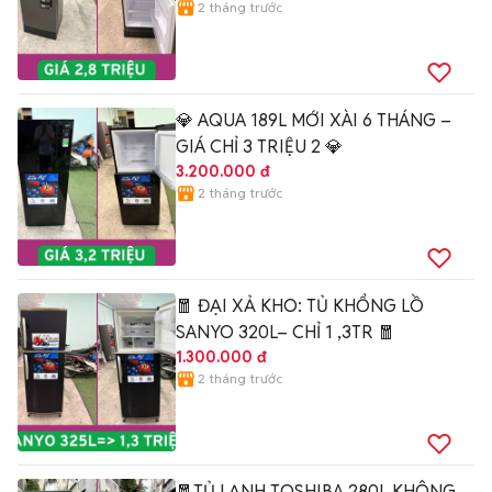
2 tháng trước
💎 AQUA 189L MỚI XÀI 6 THÁNG –
GIÁ CHỈ 3 TRIỆU 2 💎
3.200.000 đ
2 tháng trước
🧧 ĐẠI XẢ KHO: TỦ KHỔNG LỒ
SANYO 320L– CHỈ 1 ,3TR 🧧
1.300.000 đ
2 tháng trước
🧧TỦ LẠNH TOSHIBA 280L KHÔNG