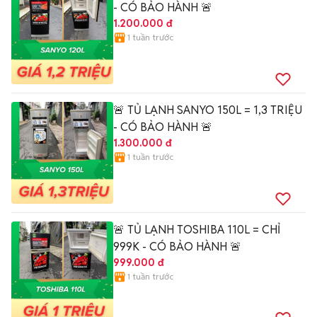
- CÓ BẢO HÀNH 🚨
1.200.000 đ
1 tuần trước
🚨 TỦ LẠNH SANYO 150L = 1,3 TRIỆU
- CÓ BẢO HÀNH 🚨
1.300.000 đ
1 tuần trước
🚨 TỦ LẠNH TOSHIBA 110L = CHỈ
999K - CÓ BẢO HÀNH 🚨
999.000 đ
1 tuần trước