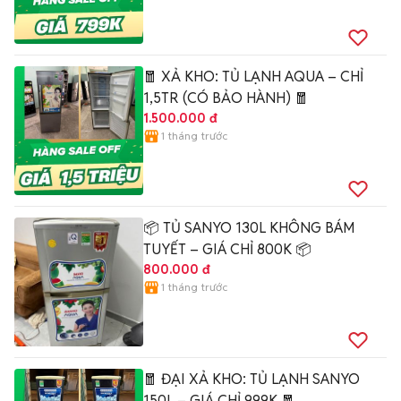
🧧 XẢ KHO: TỦ LẠNH AQUA – CHỈ
1,5TR (CÓ BẢO HÀNH) 🧧
1.500.000 đ
1 tháng trước
📦 TỦ SANYO 130L KHÔNG BÁM
TUYẾT – GIÁ CHỈ 800K 📦
800.000 đ
1 tháng trước
🧧 ĐẠI XẢ KHO: TỦ LẠNH SANYO
150L – GIÁ CHỈ 999K 🧧