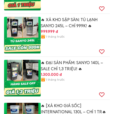
🔥 XẢ KHO SẬP SÀN: TỦ LẠNH
SANYO 245L – CHỈ 999K! 🔥
999.999 đ
1 tháng trước
🔥 ĐẠI SẢN PHẨM: SANYO 140L –
SALE CHỈ 1,3 TRIỆU! 🔥
1.300.000 đ
1 tháng trước
🔥 [XẢ KHO GIÁ SỐC]
INTERNATIONAL 130L – CHỈ 1 TR🔥