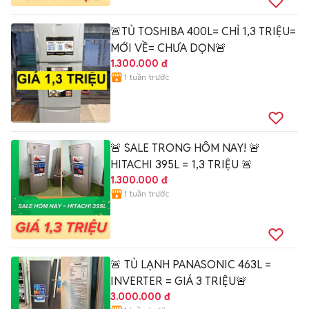
🚨TỦ TOSHIBA 400L= CHỈ 1,3 TRIỆU=
MỚI VỀ= CHƯA DỌN🚨
1.300.000 đ
1 tuần trước
🚨 SALE TRONG HÔM NAY! 🚨
HITACHI 395L = 1,3 TRIỆU 🚨
1.300.000 đ
1 tuần trước
🚨 TỦ LẠNH PANASONIC 463L =
INVERTER = GIÁ 3 TRIỆU🚨
3.000.000 đ