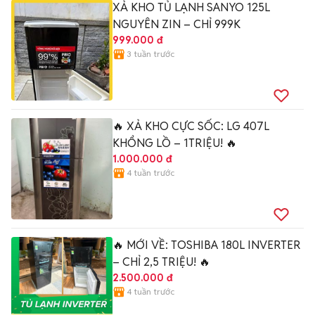
XẢ KHO TỦ LẠNH SANYO 125L
NGUYÊN ZIN – CHỈ 999K
999.000 đ
3 tuần trước
🔥 XẢ KHO CỰC SỐC: LG 407L
KHỔNG LỒ – 1TRIỆU! 🔥
1.000.000 đ
4 tuần trước
🔥 MỚI VỀ: TOSHIBA 180L INVERTER
– CHỈ 2,5 TRIỆU! 🔥
2.500.000 đ
4 tuần trước