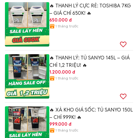
🔥 THANH LÝ CỰC RẺ: TOSHIBA 7KG
– GIÁ CHỈ 650K! 🔥
650.000 đ
1 tháng trước
🔥 THANH LÝ: TỦ SANYO 145L – GIÁ
CHỈ 1,2 TRIỆU! 🔥
1.200.000 đ
1 tháng trước
🔥 XẢ KHO GIÁ SỐC: TỦ SANYO 150L
– CHỈ 999K! 🔥
999.000 đ
1 tháng trước