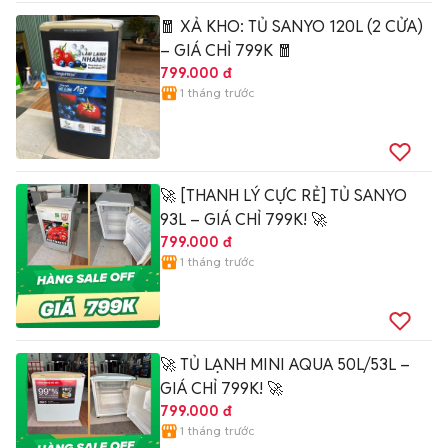
🧧 XẢ KHO: TỦ SANYO 120L (2 CỬA)
– GIÁ CHỈ 799K 🧧
799.000 đ
1 tháng trước
🚀 [THANH LÝ CỰC RẺ] TỦ SANYO
93L – GIÁ CHỈ 799K! 🚀
799.000 đ
1 tháng trước
🚀 TỦ LẠNH MINI AQUA 50L/53L –
GIÁ CHỈ 799K! 🚀
799.000 đ
1 tháng trước