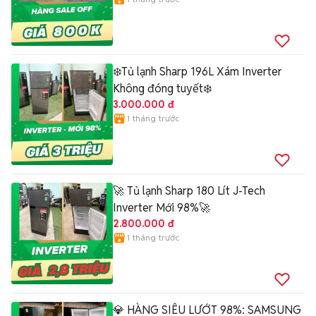
❄️Tủ lạnh Sharp 196L Xám Inverter
Không đóng tuyết❄️
3.000.000 đ
1 tháng trước
🚀 Tủ lạnh Sharp 180 Lít J-Tech
Inverter Mới 98%🚀
2.800.000 đ
1 tháng trước
💎 HÀNG SIÊU LƯỚT 98%: SAMSUNG