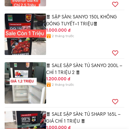
🧧 SẬP SÀN: SANYO 150L KHÔNG
ĐÓNG TUYẾT–1 TRIỆU🧧
1.000.000 đ
2 tháng trước
🧧 SALE SẬP SÀN: TỦ SANYO 200L –
CHỈ 1 TRIỆU 2 🧧
1.200.000 đ
2 tháng trước
🧧 SALE SẬP SÀN: TỦ SHARP 165L –
GIÁ CHỈ 1 TRIỆU 🧧
1.000.000 đ