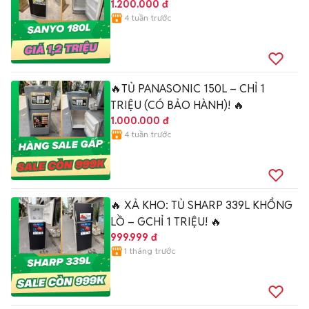
1.200.000 đ
4 tuần trước
🔥TỦ PANASONIC 150L – CHỈ 1
TRIỆU (CÓ BẢO HÀNH)! 🔥
1.000.000 đ
4 tuần trước
🔥 XẢ KHO: TỦ SHARP 339L KHỔNG
LỒ – GCHỈ 1 TRIỆU! 🔥
999.999 đ
1 tháng trước