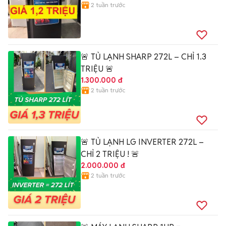
2 tuần trước
🚨 TỦ LẠNH SHARP 272L – CHỈ 1.3
TRIỆU 🚨
1.300.000 đ
2 tuần trước
🚨 TỦ LẠNH LG INVERTER 272L –
CHỈ 2 TRIỆU ! 🚨
2.000.000 đ
2 tuần trước