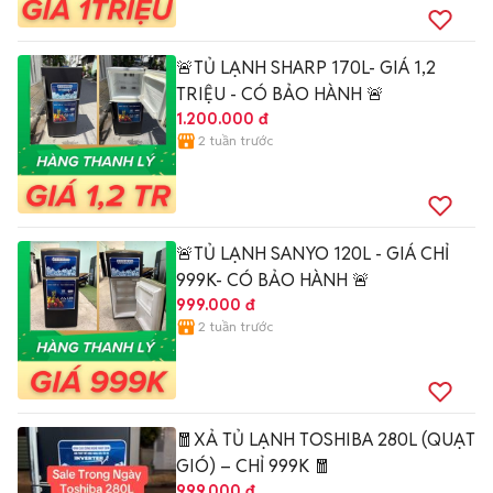
🚨TỦ LẠNH SHARP 170L- GIÁ 1,2
TRIỆU - CÓ BẢO HÀNH 🚨
1.200.000 đ
2 tuần trước
🚨TỦ LẠNH SANYO 120L - GIÁ CHỈ
999K- CÓ BẢO HÀNH 🚨
999.000 đ
2 tuần trước
🧧XẢ TỦ LẠNH TOSHIBA 280L (QUẠT
GIÓ) – CHỈ 999K 🧧
999.000 đ