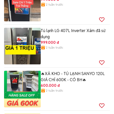
2 tuần trước
Tủ lạnh LG 407L Inverter Xám đã sử
dụng
999.000 đ
2 tuần trước
🔥XẢ KHO - TỦ LẠNH SANYO 120L
GIÁ CHỈ 600K - CÓ BH🔥
600.000 đ
2 tuần trước