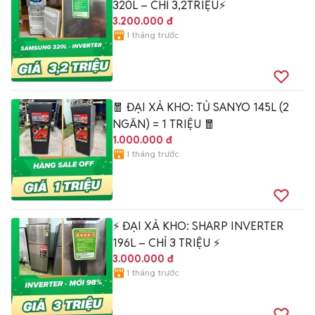
320L – CHỈ 3,2TRIỆU⚡
3.200.000 đ
1 tháng trước
🧧 ĐẠI XẢ KHO: TỦ SANYO 145L (2
NGĂN) = 1 TRIỆU 🧧
1.000.000 đ
1 tháng trước
⚡ ĐẠI XẢ KHO: SHARP INVERTER
196L – CHỈ 3 TRIỆU ⚡
3.000.000 đ
1 tháng trước