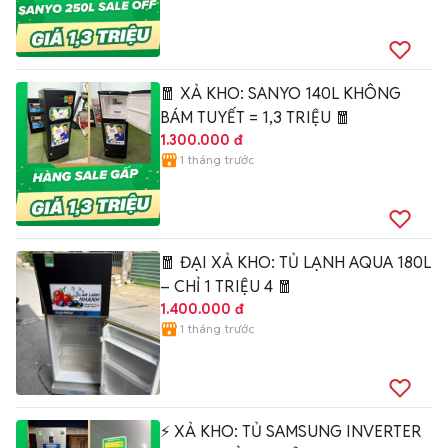
🧧 XẢ KHO: SANYO 140L KHÔNG
BÁM TUYẾT = 1,3 TRIỆU 🧧
1.300.000 đ
1 tháng trước
🧧 ĐẠI XẢ KHO: TỦ LẠNH AQUA 180L
– CHỈ 1 TRIỆU 4 🧧
1.400.000 đ
1 tháng trước
⚡ XẢ KHO: TỦ SAMSUNG INVERTER