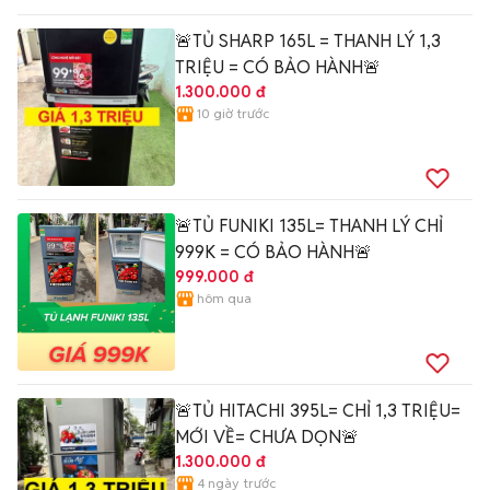
🚨TỦ SHARP 165L = THANH LÝ 1,3
TRIỆU = CÓ BẢO HÀNH🚨
1.300.000 đ
10 giờ trước
🚨TỦ FUNIKI 135L= THANH LÝ CHỈ
999K = CÓ BẢO HÀNH🚨
999.000 đ
hôm qua
🚨TỦ HITACHI 395L= CHỈ 1,3 TRIỆU=
MỚI VỀ= CHƯA DỌN🚨
1.300.000 đ
4 ngày trước