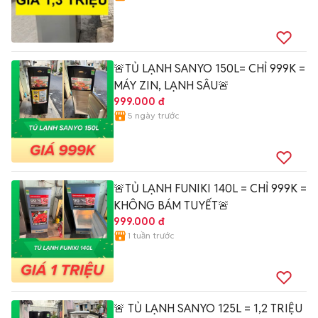
🚨TỦ LẠNH SANYO 150L= CHỈ 999K =
MÁY ZIN, LẠNH SÂU🚨
999.000 đ
5 ngày trước
🚨TỦ LẠNH FUNIKI 140L = CHỈ 999K =
KHÔNG BÁM TUYẾT🚨
999.000 đ
1 tuần trước
🚨 TỦ LẠNH SANYO 125L = 1,2 TRIỆU