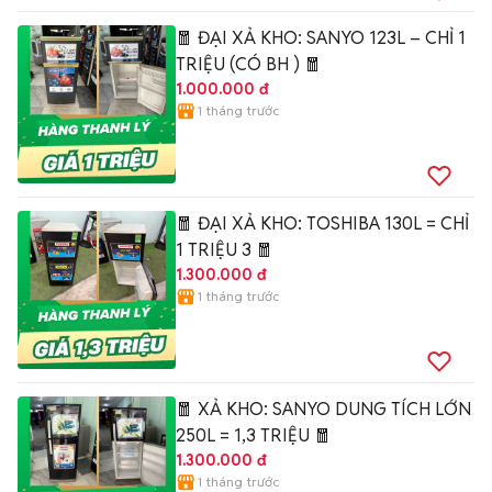
🧧 ĐẠI XẢ KHO: SANYO 123L – CHỈ 1
TRIỆU (CÓ BH ) 🧧
1.000.000 đ
1 tháng trước
🧧 ĐẠI XẢ KHO: TOSHIBA 130L = CHỈ
1 TRIỆU 3 🧧
1.300.000 đ
1 tháng trước
🧧 XẢ KHO: SANYO DUNG TÍCH LỚN
250L = 1,3 TRIỆU 🧧
1.300.000 đ
1 tháng trước