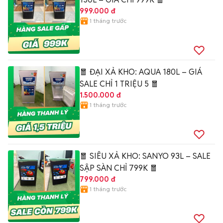
999.000 đ
1 tháng trước
🧧 ĐẠI XẢ KHO: AQUA 180L – GIÁ
SALE CHỈ 1 TRIỆU 5 🧧
1.500.000 đ
1 tháng trước
🧧 SIÊU XẢ KHO: SANYO 93L – SALE
SẬP SÀN CHỈ 799K 🧧
799.000 đ
1 tháng trước