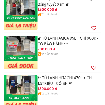
đóng tuyết Xám 🚨
1.600.000 đ
2 tuần trước
🚨 TỦ LẠNH AQUA 95L = CHỈ 900K -
CÓ BẢO HÀNH 🚨
900.000 đ
2 tuần trước
🚨 TỦ LẠNH HITACHI 470L = CHỈ
1,5TRIỆU - CÓ BH 🚨
1.500.000 đ
2 tuần trước