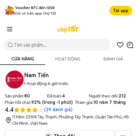
Voucher KFC đến 100k
Tải app
Chỉ có trên app Chợ Tốt
1/11
CỬA HÀNG
HOẠT ĐỘNG
ĐÁNH GIÁ
Nam Tiến
Hoạt động 6 giờ trước
Sản phẩm:
80
Đã bán:
4
Người theo dõi:
212
Phản hồi chat:
92% (trong -1 phút)
Tham gia:
10 năm 7 tháng
4.4
(
29
đánh giá)
11 Hẻm 229/4 Tây Thạnh, Phường Tây Thạnh, Quận Tân Phú, Hồ
Chí Minh, Việt Nam