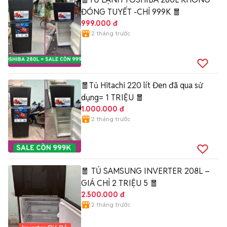
ĐÓNG TUYẾT -CHỈ 999K 🧧
999.000 đ
2 tháng trước
🧧Tủ Hitachi 220 lít Đen đã qua sử
dụng= 1 TRIỆU 🧧
1.000.000 đ
2 tháng trước
🧧 TỦ SAMSUNG INVERTER 208L –
GIÁ CHỈ 2 TRIỆU 5 🧧
2.500.000 đ
2 tháng trước