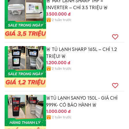
🚨 MÁY LẠNH SHARP 1HP =
INVERTER – CHỈ 3.5 TRIỆU 🚨
3.500.000 đ
2 tuần trước
🚨 TỦ LẠNH SHARP 165L – CHỈ 1.2
TRIỆU! 🚨
1.200.000 đ
2 tuần trước
🚨TỦ LẠNH SANYO 150L - GIÁ CHỈ
999K- CÓ BẢO HÀNH 🚨
1.000.000 đ
2 tuần trước