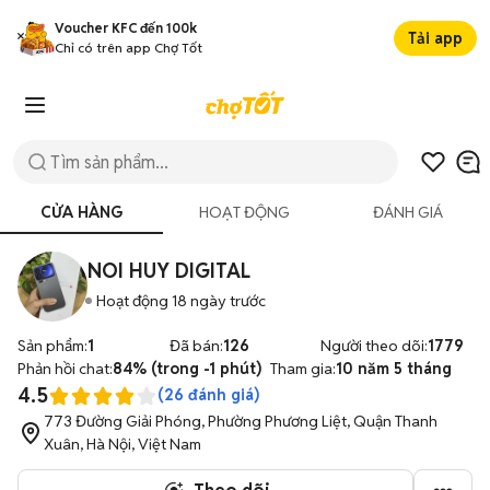
Voucher KFC đến 100k
Tải app
Chỉ có trên app Chợ Tốt
1/6
CỬA HÀNG
HOẠT ĐỘNG
ĐÁNH GIÁ
NOI HUY DIGITAL
Hoạt động 18 ngày trước
Sản phẩm:
1
Đã bán:
126
Người theo dõi:
1779
Phản hồi chat:
84% (trong -1 phút)
Tham gia:
10 năm 5 tháng
4.5
(
26
đánh giá)
773 Đường Giải Phóng, Phường Phương Liệt, Quận Thanh
Xuân, Hà Nội, Việt Nam