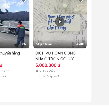
2
14 giờ trước
4
chuyển hàng
DỊCH VỤ HOÀN CÔNG
NHÀ Ở TRỌN GÓI UY
TÍN TẠI TPHCM
 đ
5.000.000 đ
 Chánh
Q. Gò Vấp
 mới
P. Gò Vấp mới