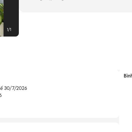
1
/
1
Bìn
uế 30/7/2026

6