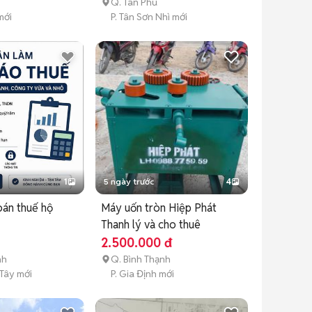
Q. Tân Phú
mới
P. Tân Sơn Nhì mới
1
5 ngày trước
4
oán thuế hộ
Máy uốn tròn Hiệp Phát
Thanh lý và cho thuê
2.500.000 đ
nh
Q. Bình Thạnh
 Tây mới
P. Gia Định mới