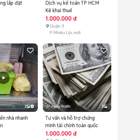
ông lắp đặt
Dịch vụ kế toán TP HCM
Kê khai thuế
1.000.000 đ
Quận 3
P. Nhiêu Lộc mới
2
17 ngày trước
2
ển nhà nhanh
Tư vấn và hỗ trợ chứng
àn
minh tài chính toàn quốc
1.000.000 đ