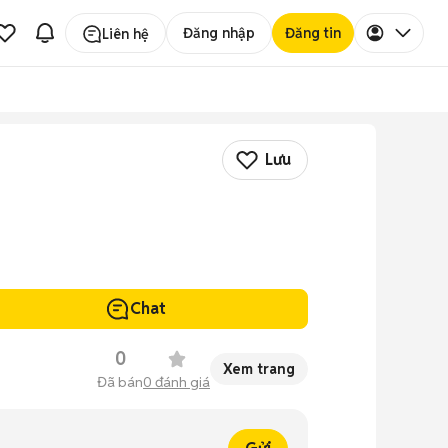
Đăng nhập
Đăng tin
Liên hệ
Lưu
Chat
0
Xem trang
Đã bán
0
đánh giá