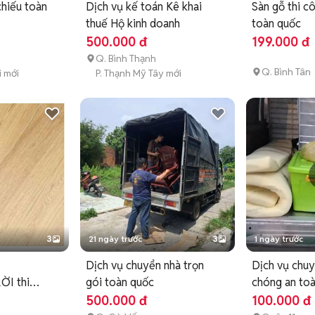
chiếu toàn
Dịch vụ kế toán Kê khai
Sàn gỗ thi c
thuế Hộ kinh doanh
toàn quốc
500.000 đ
199.000 đ
Q. Bình Thạnh
Q. Bình Tân
i mới
P. Thạnh Mỹ Tây mới
3
21 ngày trước
3
1 ngày trước
Dịch vụ chuyển nhà trọn
Dịch vụ chuy
I thi
gói toàn quốc
chóng an to
500.000 đ
100.000 đ