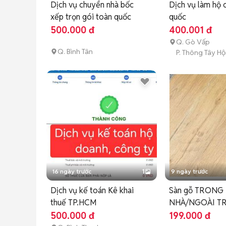
Dịch vụ chuyển nhà bốc
Dịch vụ làm hộ 
xếp trọn gói toàn quốc
quốc
500.000 đ
400.001 đ
Q. Gò Vấp
Q. Bình Tân
P. Thông Tây Hộ
16 ngày trước
1
9 ngày trước
Dịch vụ kế toán Kê khai
Sàn gỗ TRONG
thuế TP.HCM
NHÀ/NGOÀI TRỜ
công toàn quốc
500.000 đ
199.000 đ