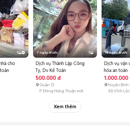
1
7 ngày trước
1
16 ngày trước
nhà cho
Dịch vụ Thành Lập Công
Dịch vụ vận 
 toàn
Ty, Dv Kế Toán
hóa an toàn
500.000 đ
1.000.000
Quận 12
Huyện Bình
P. Đông Hưng Thuận mới
Xã Vĩnh Lộc
Xem thêm