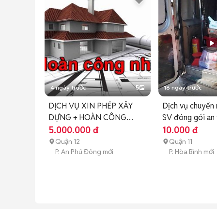
4 ngày trước
5
16 ngày trước
DỊCH VỤ XIN PHÉP XÂY
Dịch vụ chuyển 
DỰNG + HOÀN CÔNG
SV đóng gói an
NHÀ TRỌN GÓI
5.000.000 đ
10.000 đ
Quận 12
Quận 11
P. An Phú Đông mới
P. Hòa Bình mới