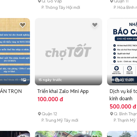
Q. Gò Vấp
Quận 11
P. Thông Tây Hội mới
P. Hòa Bình 
1
15 ngày trước
18 ngày trước
OÁN TRỌN
Triển khai Zalo Mini App
Dịch vụ kế t
kinh doanh
100.000 đ
500.000 đ
Quận 12
Q. Bình Thạ
P. Trung Mỹ Tây mới
P. Thạnh Mỹ