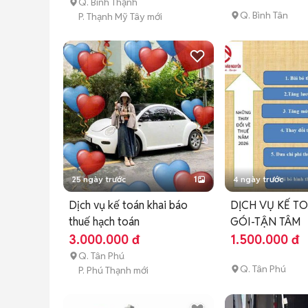
Q. Bình Thạnh
Q. Bình Tân
P. Thạnh Mỹ Tây mới
25 ngày trước
1
4 ngày trước
Dịch vụ kế toán khai báo
DỊCH VỤ KẾ T
thuế hạch toán
GÓI-TẬN TÂM
3.000.000 đ
1.500.000 đ
Q. Tân Phú
Q. Tân Phú
P. Phú Thạnh mới