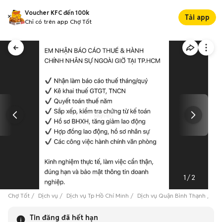
Voucher KFC đến 100k
Tải app
Chỉ có trên app Chợ Tốt
1
/
2
Chợ Tốt
Dịch vụ
Dịch vụ Tp Hồ Chí Minh
Dịch vụ Quận Bình Thạnh
Bá
Tin đăng đã hết hạn