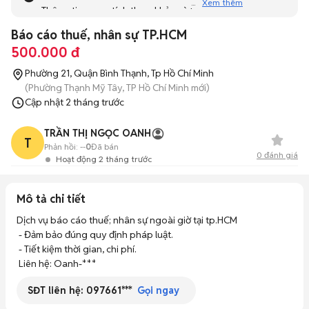
Xem thêm
Thông tin mang tính tham khảo và bạn không thể liên hệ
với người bán. Bạn hãy tham khảo thêm các tin đăng
Báo cáo thuế, nhân sự TP.HCM
tương tự khác dưới đây nhé!
500.000 đ
Phường 21, Quận Bình Thạnh, Tp Hồ Chí Minh
(Phường Thạnh Mỹ Tây, TP Hồ Chí Minh mới)
Cập nhật
2 tháng trước
TRẦN THỊ NGỌC OANH
T
Phản hồi:
--
0
Đã bán
0
đánh giá
Hoạt động 2 tháng trước
Mô tả chi tiết
Dịch vụ báo cáo thuế; nhân sự ngoài giờ tại tp.HCM

 - Đảm bảo đúng quy định pháp luật. 

 - Tiết kiệm thời gian, chi phí. 

 Liên hệ: Oanh-***
SĐT liên hệ:
097661***
Gọi ngay