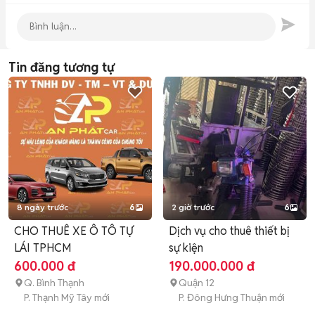
Tin đăng tương tự
8 ngày trước
6
2 giờ trước
6
CHO THUÊ XE Ô TÔ TỰ
Dịch vụ cho thuê thiết bị
LÁI TPHCM
sự kiện
600.000 đ
190.000.000 đ
Q. Bình Thạnh
Quận 12
P. Thạnh Mỹ Tây mới
P. Đông Hưng Thuận mới