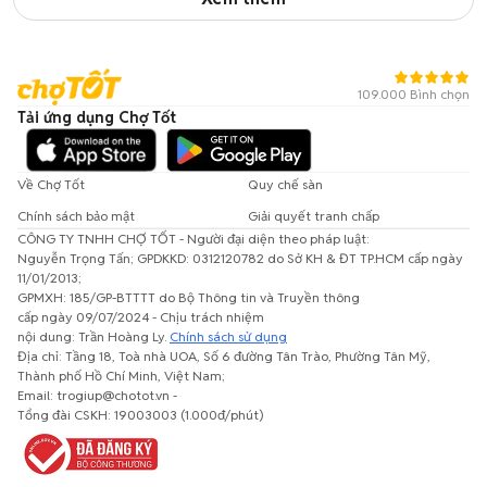
109.000 Bình chọn
Tải ứng dụng Chợ Tốt
Về Chợ Tốt
Quy chế sàn
Chính sách bảo mật
Giải quyết tranh chấp
CÔNG TY TNHH CHỢ TỐT - Người đại diện theo pháp luật:
Nguyễn Trọng Tấn; GPDKKD: 0312120782 do Sở KH & ĐT TP.HCM cấp ngày
11/01/2013;
GPMXH: 185/GP-BTTTT do Bộ Thông tin và Truyền thông
cấp ngày 09/07/2024 - Chịu trách nhiệm
nội dung: Trần Hoàng Ly.
Chính sách sử dụng
Địa chỉ: Tầng 18, Toà nhà UOA, Số 6 đường Tân Trào, Phường Tân Mỹ,
Thành phố Hồ Chí Minh, Việt Nam;
Email: trogiup@chotot.vn -
Tổng đài CSKH: 19003003 (1.000đ/phút)