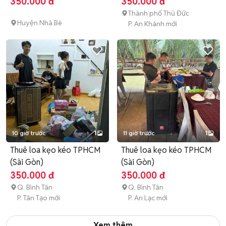
350.000 đ
350.000 đ
Thành phố Thủ Đức
Huyện Nhà Bè
P. An Khánh mới
10 giờ trước
1
11 giờ trước
1
Thuê loa kẹo kéo TPHCM
Thuê loa kẹo kéo TPHCM
(Sài Gòn)
(Sài Gòn)
350.000 đ
350.000 đ
Q. Bình Tân
Q. Bình Tân
P. Tân Tạo mới
P. An Lạc mới
Xem thêm