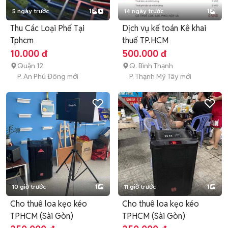
5 ngày trước
1
14 ngày trước
1
Thu Các Loại Phế Tại
Dịch vụ kế toán Kê khai
Tphcm
thuế TP.HCM
10.000 đ
500.000 đ
Quận 12
Q. Bình Thạnh
P. An Phú Đông mới
P. Thạnh Mỹ Tây mới
10 giờ trước
1
11 giờ trước
1
Cho thuê loa kẹo kéo
Cho thuê loa kẹo kéo
TPHCM (Sài Gòn)
TPHCM (Sài Gòn)