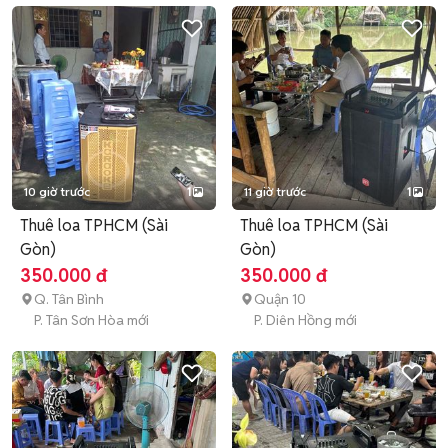
10 giờ trước
1
11 giờ trước
1
Thuê loa TPHCM (Sài
Thuê loa TPHCM (Sài
Gòn)
Gòn)
350.000 đ
350.000 đ
Q. Tân Bình
Quận 10
P. Tân Sơn Hòa mới
P. Diên Hồng mới