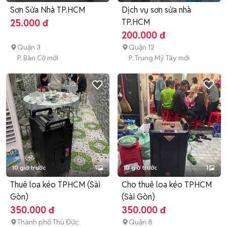
Sơn Sửa Nhà TP.HCM
Dịch vụ sơn sửa nhà
TP.HCM
25.000 đ
200.000 đ
Quận 3
Quận 12
P. Bàn Cờ mới
P. Trung Mỹ Tây mới
10 giờ trước
1
10 giờ trước
1
Thuê loa kéo TPHCM (Sài
Cho thuê loa kéo TPHCM
Gòn)
(Sài Gòn)
350.000 đ
350.000 đ
Thành phố Thủ Đức
Quận 8