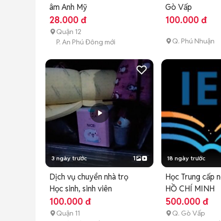
âm Anh Mỹ
Gò Vấp
28.000 đ
100.000 đ
Quận 12
Q. Phú Nhuận
P. An Phú Đông mới
3 ngày trước
1
18 ngày trước
Dịch vụ chuyển nhà trọ
Học Trung cấp n
Học sinh, sinh viên
HỒ CHÍ MINH
100.000 đ
500.000 đ
Quận 11
Q. Gò Vấp