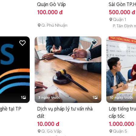
Quận Gò Vấp
Sài Gòn TP.
100.000 đ
500.000 đ
Quận 1
Q. Phú Nhuận
P. Tân Định 
1
3 ngày trước
1
10 ngày trước
ghề tại TP
Dịch vụ pháp lý tư vấn nhà
Lớp tiếng tr
đất
cấp tốc
10.000 đ
1.000.000
Q. Gò Vấp
Quận 5