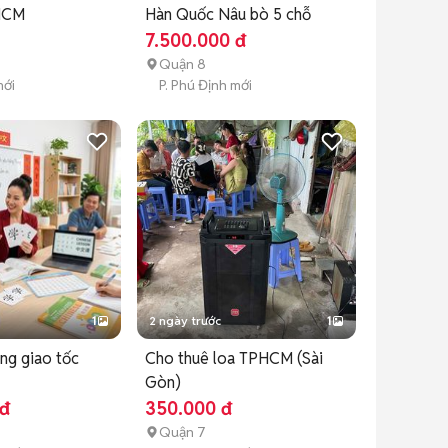
HCM
Hàn Quốc Nâu bò 5 chỗ
7.500.000 đ
Quận 8
mới
P. Phú Định mới
1
2 ngày trước
1
ung giao tốc
Cho thuê loa TPHCM (Sài
Gòn)
 đ
350.000 đ
Quận 7