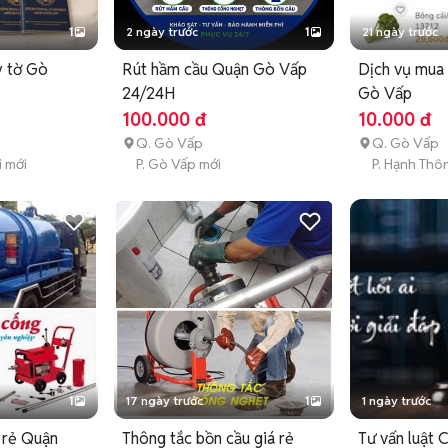
1
2 ngày trước
1
21 ngày trước
y tờ Gò
Rút hầm cầu Quận Gò Vấp
Dịch vụ mua
24/24H
Gò Vấp
100.000 đ
10.000 đ
Q. Gò Vấp
Q. Gò Vấp
i mới
P. Gò Vấp mới
P. Hạnh Thô
1
17 ngày trước
1
1 ngày trước
 rẻ Quận
Thông tắc bồn cầu giá rẻ
Tư vấn luật 