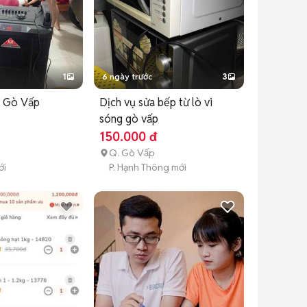
1
6 ngày trước
3
a Gò Vấp
Dịch vụ sửa bếp từ lò vi
sóng gò vấp
150.000 đ
Q. Gò Vấp
ới
P. Hạnh Thông mới