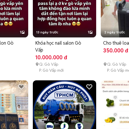
1
13 ngày trước
1
2 ngày trước
alon Gò
Khóa học nail salon Gò
Cho thuê lo
Vấp
350.000 đ
10.000.000 đ
Q. Gò Vấp
Q. Gò Vấp
P. Gò Vấp mới
P. Gò Vấp m