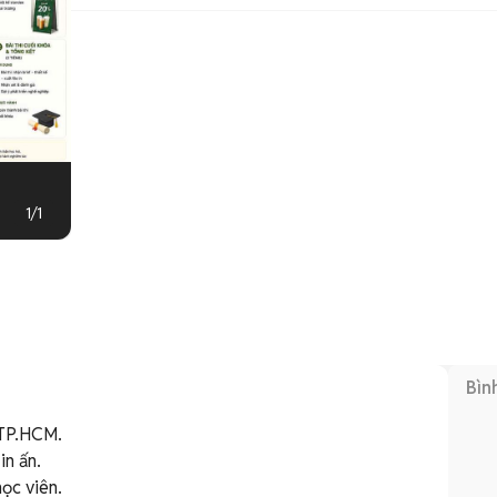
1
/
1
Bìn
TP.HCM. 
