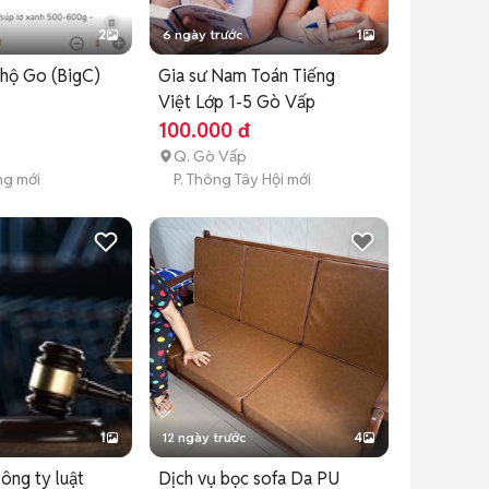
2
6 ngày trước
1
 hộ Go (BigC)
Gia sư Nam Toán Tiếng
Việt Lớp 1-5 Gò Vấp
100.000 đ
Q. Gò Vấp
ng mới
P. Thông Tây Hội mới
1
12 ngày trước
4
Công ty luật
Dịch vụ bọc sofa Da PU