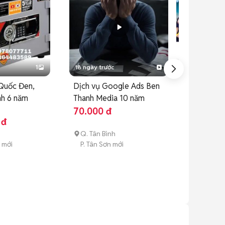
1
18 ngày trước
1 tháng trước
 Quốc Đen,
Dịch vụ Google Ads Ben
Găng Tay, Qu
h 6 năm
Thanh Media 10 năm
bị bảo hộ la
Mới
70.000 đ
 đ
100.000 đ
Q. Tân Bình
Thành phố 
 mới
P. Tân Sơn mới