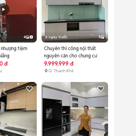
4
6 ngày trước
5
 nhượng tiệm
Chuyên thi công nội thất
Nẵng
nguyên căn cho chung cư
0 đ
9.999.999 đ
ểu
Q. Thanh Khê