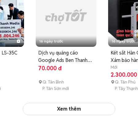
16 ngày trước
16 ngày trước
 LS-35C
Dịch vụ quảng cáo
Két sắt Hàn
Google Ads Ben Thanh
Xám bảo hàn
Media
Mới
70.000 đ
2.300.000
Q. Tân Bình
Q. Tân Phú
i
P. Tân Sơn mới
P. Tây Thạnh
Xem thêm