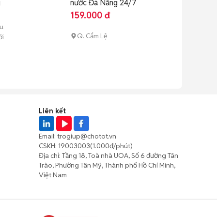
g
nước Đà Nẵng 24/7
159.000 đ
ểu
Q. Cẩm Lệ
ới
Liên kết
Email:
trogiup@chotot.vn
CSKH:
19003003
(1.000đ/phút)
Địa chỉ: Tầng 18, Toà nhà UOA, Số 6 đường Tân
Trào, Phường Tân Mỹ, Thành phố Hồ Chí Minh,
Việt Nam