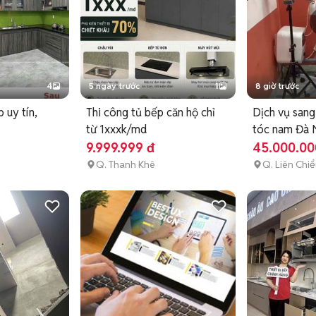
4
5 ngày trước
1
8 giờ trước
 uy tín,
Thi công tủ bếp căn hộ chỉ
Dịch vụ sang
từ 1xxxk/md
tóc nam Đà 
9.999.999 đ
45.000.00
Q. Thanh Khê
Q. Liên Chi