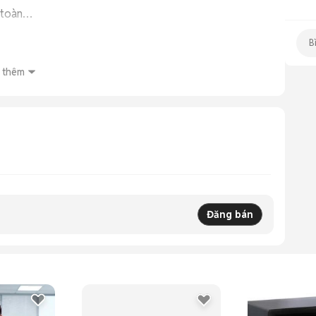
 toàn…

b
 thêm
Đăng bán