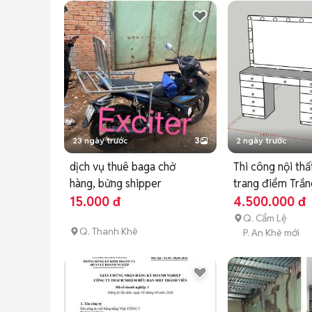
23 ngày trước
3
2 ngày trước
dịch vụ thuê baga chở
Thi công nội thấ
hàng, bửng shipper
trang điểm Trắn
15.000 đ
4.500.000 đ
Q. Cẩm Lệ
Q. Thanh Khê
P. An Khê mới