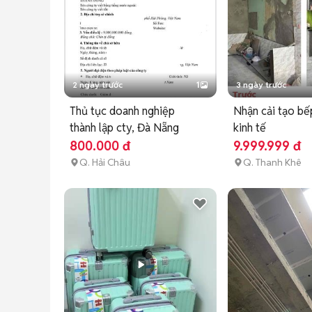
2 ngày trước
1
3 ngày trước
Thủ tục doanh nghiệp
Nhận cải tạo bếp
thành lập cty, Đà Nẵng
kinh tế
800.000 đ
9.999.999 đ
Q. Hải Châu
Q. Thanh Khê