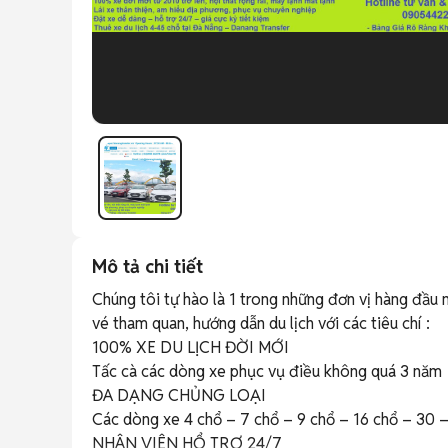
Mô tả chi tiết
Chúng tôi tự hào là 1 trong những đơn vị hàng đầu 
vé tham quan, hướng dẫn du lịch với các tiêu chí :

100% XE DU LỊCH ĐỜI MỚI

Tấc cà các dòng xe phục vụ điều không quá 3 năm

ĐA DẠNG CHỦNG LOẠI

Các dòng xe 4 chổ – 7 chổ – 9 chổ – 16 chổ – 30 –
NHÂN VIÊN HỔ TRỢ 24/7
