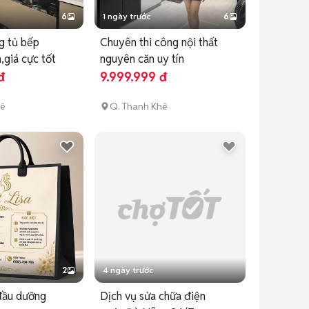
6
1 ngày trước
6
g tủ bếp
Chuyên thi công nội thất
n,giá cực tốt
nguyên căn uy tín
đ
9.999.999 đ
hê
Q. Thanh Khê
2
4 ngày trước
đầu dưỡng
Dịch vụ sửa chữa điện