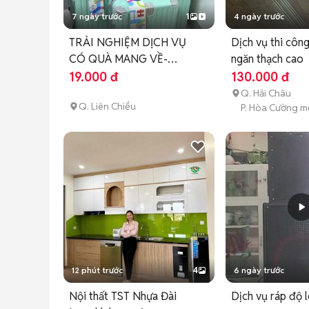
7 ngày trước
1
4 ngày trước
TRẢI NGHIỆM DỊCH VỤ
Dịch vụ thi công
CÓ QUÀ MANG VỀ-
ngăn thạch cao
Tuyết Lisa ✨
19.000 đ
130.000 đ
Q. Hải Châu
Q. Liên Chiểu
P. Hòa Cường m
12 phút trước
4
6 ngày trước
Nội thất TST Nhựa Đài
Dịch vụ ráp độ 