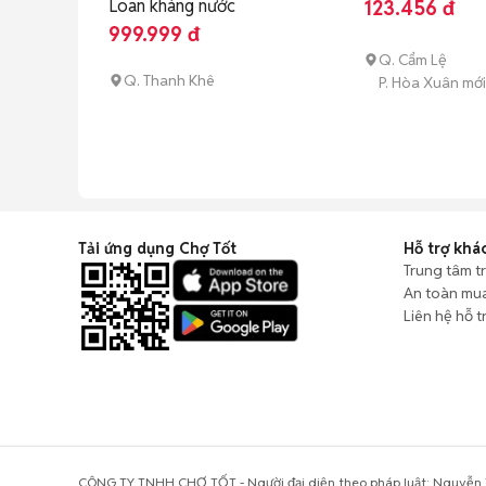
Loan kháng nước
123.456 đ
999.999 đ
Q. Cẩm Lệ
Q. Thanh Khê
P. Hòa Xuân mớ
Tải ứng dụng Chợ Tốt
Hỗ trợ khá
Trung tâm t
An toàn mu
Liên hệ hỗ t
CÔNG TY TNHH CHỢ TỐT - Người đại diện theo pháp luật: Nguyễn T