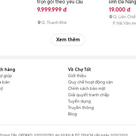
trọn gói theo yêu cầu
sinh Đà Nẵn
9.999.999 đ
19.000 đ
Q. Liên Chi
Q. Thanh Khê
i
P. Hải Vân m
Xem thêm
ch hàng
Về Chợ Tốt
rợ giúp
Giới thiệu
a bán
Quy chế hoạt động sàn
rợ
Chính sách bảo mật
Giải quyết tranh chấp
Tuyển dụng
Truyền thông
Blog
rọng Tấn; GPDKKD: 0312120782 do Sở KH & ĐT TP.HCM cấp ngày 11/01/2013;