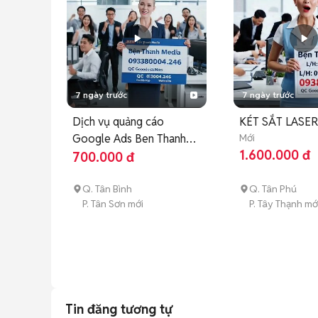
7 ngày trước
7 ngày trước
Dịch vụ quảng cáo
KÉT SẮT LASER
Google Ads Ben Thanh
Mới
1.600.000 đ
Media
700.000 đ
Q. Tân Bình
Q. Tân Phú
P. Tân Sơn mới
P. Tây Thạnh mớ
Tin đăng tương tự