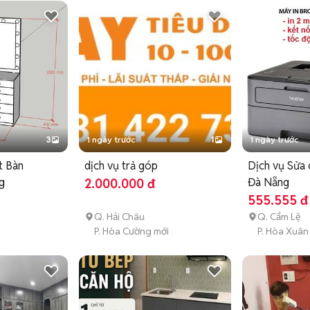
3
1 ngày trước
1
1 ngày trước
t Bàn
dịch vụ trả góp
Dịch vụ Sửa 
g
Đà Nẵng
2.000.000 đ
555.555 đ
Q. Hải Châu
Q. Cẩm Lệ
P. Hòa Cường mới
P. Hòa Xuân