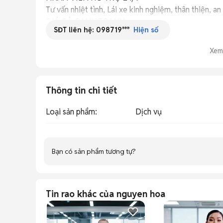
Tư vấn nhiệt tình, Lái xe kinh nghiệm, thân thiện, an
GIÁ CẢ CẠNH TRANH

SĐT liên hệ:
098719***
Hiện số
Cam kết giá rẻ hơn 20% đến 40% so với Taxi / Gra
Xem
Thông tin chi tiết
Loại sản phẩm
:
Dịch vụ
Bạn có sản phẩm tương tự?
Tin rao khác của nguyen hoa