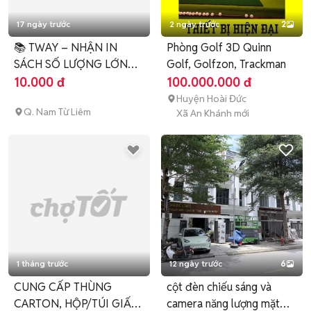
17 ngày trước
2 ngày trước
2
📚 TWAY – NHẬN IN
Phòng Golf 3D Quinn
SÁCH SỐ LƯỢNG LỚN
Golf, Golfzon, Trackman
THEO YÊU CẦU
10.000 đ
100.000.000 đ
Huyện Hoài Đức
Q. Nam Từ Liêm
Xã An Khánh mới
1 tháng trước
12 ngày trước
6
CUNG CẤP THÙNG
cột đèn chiếu sáng và
CARTON, HỘP/TÚI GIẤY
camera năng lượng mặt