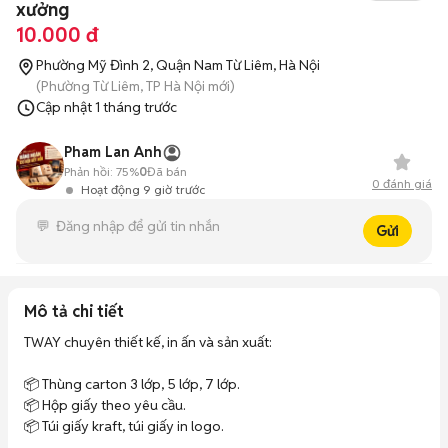
xưởng
10.000 đ
Phường Mỹ Đình 2, Quận Nam Từ Liêm, Hà Nội
(Phường Từ Liêm, TP Hà Nội mới)
Cập nhật
1 tháng trước
Pham Lan Anh
Phản hồi:
75%
0
Đã bán
0
đánh giá
Hoạt động 9 giờ trước
Gửi
Mô tả chi tiết
TWAY chuyên thiết kế, in ấn và sản xuất:

📦 Thùng carton 3 lớp, 5 lớp, 7 lớp.

📦 Hộp giấy theo yêu cầu.

📦 Túi giấy kraft, túi giấy in logo.
