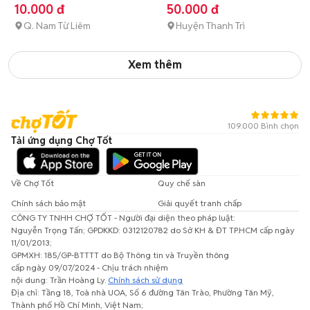
XƯỞNG TOÀN QUỐC
10.000 đ
50.000 đ
Q. Nam Từ Liêm
Huyện Thanh Trì
Xem thêm
109.000 Bình chọn
Tải ứng dụng Chợ Tốt
Về Chợ Tốt
Quy chế sàn
Chính sách bảo mật
Giải quyết tranh chấp
CÔNG TY TNHH CHỢ TỐT - Người đại diện theo pháp luật:
Nguyễn Trọng Tấn; GPDKKD: 0312120782 do Sở KH & ĐT TP.HCM cấp ngày
11/01/2013;
GPMXH: 185/GP-BTTTT do Bộ Thông tin và Truyền thông
cấp ngày 09/07/2024 - Chịu trách nhiệm
nội dung: Trần Hoàng Ly.
Chính sách sử dụng
Địa chỉ: Tầng 18, Toà nhà UOA, Số 6 đường Tân Trào, Phường Tân Mỹ,
Thành phố Hồ Chí Minh, Việt Nam;