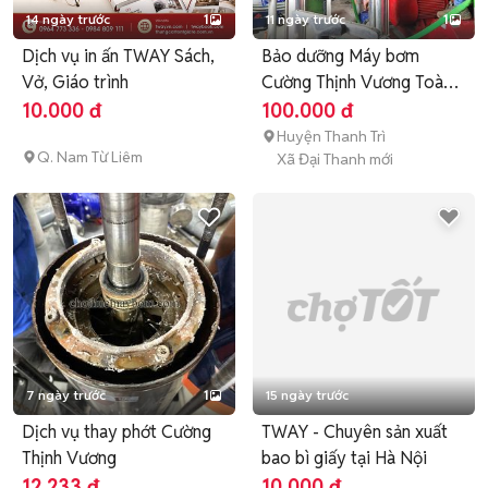
14 ngày trước
1
11 ngày trước
1
Dịch vụ in ấn TWAY Sách,
Bảo dưỡng Máy bơm
Vở, Giáo trình
Cường Thịnh Vương Toàn
quốc
10.000 đ
100.000 đ
Huyện Thanh Trì
Q. Nam Từ Liêm
Xã Đại Thanh mới
7 ngày trước
1
15 ngày trước
Dịch vụ thay phớt Cường
TWAY - Chuyên sản xuất
Thịnh Vương
bao bì giấy tại Hà Nội
12.233 đ
10.000 đ