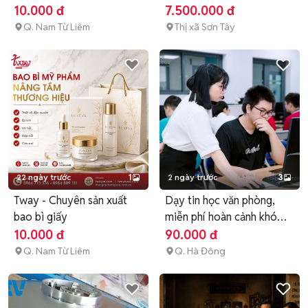
THEO YÊU CẦU
trời
10.000 đ
7.500.000 đ
Q. Nam Từ Liêm
Thị xã Sơn Tây
22 ngày trước
1
2 ngày trước
3
Tway - Chuyên sản xuất
Dạy tin học văn phòng,
bao bì giấy
miễn phí hoàn cảnh khó
khăn
10.000 đ
90.000 đ
Q. Nam Từ Liêm
Q. Hà Đông