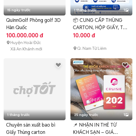
15 ngày trước
1 tháng trước
1
QuinnGolf Phòng golf 3D
📦 CUNG CẤP THÙNG
Hàn Quốc
CARTON, HỘP GIẤY, TÚI
GIẤY
100.000.000 đ
10.000 đ
Huyện Hoài Đức
Q. Nam Từ Liêm
Xã An Khánh mới
1 tháng trước
25 ngày trước
1
Chuyên sản xuất bao bì
📌 NHẬN IN THẺ TỪ
Giấy Thùng carton
KHÁCH SẠN – GIÁ