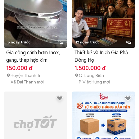
8 ngày trước
1
12 ngày trước
4
Gia công cánh bơm Inox,
Thiết kế và In ấn Gia Phả
gang, thép hợp kim
Dòng Họ
150.000 đ
1.500.000 đ
Huyện Thanh Trì
Q. Long Biên
Xã Đại Thanh mới
P. Việt Hưng mới