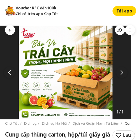
Voucher KFC đến 100k
Tải app
Chỉ có trên app Chợ Tốt
1
/
1
Chợ Tốt
Dịch vụ
Dịch vụ Hà Nội
Dịch vụ Quận Nam Từ Liêm
Cung cấp
Cung cấp thùng carton, hộp/túi giấy giá
Lưu