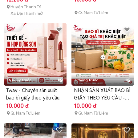
Huyện Thanh Trì
Q. Nam Từ Liêm
Xã Đại Thanh mới
16 ngày trước
1
1 tháng trước
1
Tway - Chuyên sản xuất
NHẬN SẢN XUẤT BAO BÌ
bao bì giấy theo yêu cầu
GIẤY THEO YÊU CẦU -
GIÁ XƯỞNG
10.000 đ
10.000 đ
Q. Nam Từ Liêm
Q. Nam Từ Liêm