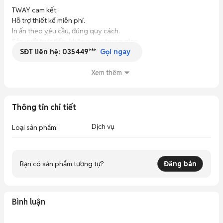
TWAY cam kết:

Hỗ trợ thiết kế miễn phí.

In ấn theo yêu cầu, đúng quy cách.

Sản xuất trực tiếp, không qua trung gian.

SĐT liên hệ:
035449***
Báo giá nhanh.

Gọi ngay
Đơn hàng số lượng càng lớn, giá càng ưu đãi.

Xem thêm
🚚 Freeship nội thành Hà Nội.

🚚 Hỗ trợ gửi hàng ra bến xe đối với khách hàng ở tỉnh.

Thông tin chi tiết
📞 SĐT/Zalo: ***
Dịch vụ
Loại sản phẩm
:
Bạn có sản phẩm tương tự?
Đăng bán
Bình luận