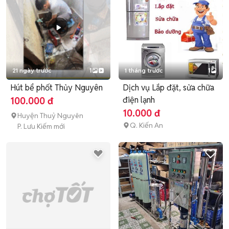
21 ngày trước
1
1 tháng trước
1
Hút bể phốt Thủy Nguyên
Dịch vụ Lắp đặt, sửa chữa
điện lạnh
100.000 đ
10.000 đ
Huyện Thuỷ Nguyên
Q. Kiến An
P. Lưu Kiếm mới