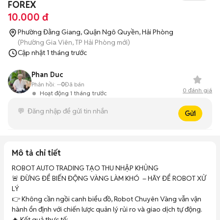
FOREX
10.000 đ
Phường Đằng Giang, Quận Ngô Quyền, Hải Phòng
(Phường Gia Viên, TP Hải Phòng mới)
Cập nhật
1 tháng trước
Phan Duc
Phản hồi:
--
0
Đã bán
0
đánh giá
Hoạt động 1 tháng trước
Gửi
Mô tả chi tiết
ROBOT AUTO TRADING TẠO THU NHẬP KHỦNG 

🚨 ĐỪNG ĐỂ BIẾN ĐỘNG VÀNG LÀM KHÓ  – HÃY ĐỂ ROBOT XỬ 
LÝ

👉 Không cần ngồi canh biểu đồ, Robot Chuyên Vàng vẫn vận 
hành ổn định với chiến lược quản lý rủi ro và giao dịch tự động.

🔥 Kết quả thực tế:
