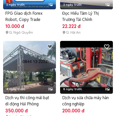
2 ngày trước
1
2 ngày trước
1
FPG Giao dịch Forex
Đọc Hiểu Tâm Lý Thị
Robot, Copy Trade
Trường Tài Chính
10.000 đ
22.222 đ
Q. Ngô Quyền
Q. Hải An
4 ngày trước
2
8 ngày trước
2
Dịch vụ thi công mái bạt
Dịch vụ sửa chữa máy hàn
di động Hải Phòng
công nghiệp
350.000 đ
200.000 đ