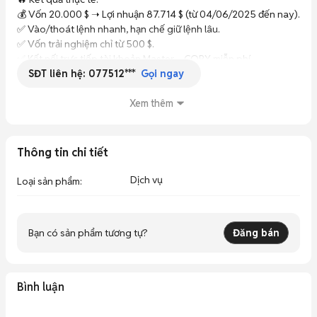
💰 Vốn 20.000 $ ➝ Lợi nhuận 87.714 $ (từ 04/06/2025 đến nay).

✅ Vào/thoát lệnh nhanh, hạn chế giữ lệnh lâu.

✅ Vốn trải nghiệm chỉ từ 500 $.

✅ Kết nối trực tiếp tài khoản Master – COPY miễn phí.

SĐT liên hệ:
077512***
✅ Passview minh bạch, kiểm chứng lịch sử giao dịch.

Gọi ngay
📩 Inbox ngay để xem Passview và trải nghiệm tại đây: 

☎️ Hỗ trợ : ***
Xem thêm
Thông tin chi tiết
Dịch vụ
Loại sản phẩm
:
Bạn có sản phẩm tương tự?
Đăng bán
Bình luận