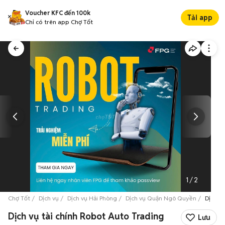
Voucher KFC đến 100k
Tải app
Chỉ có trên app Chợ Tốt
1
/
2
Chợ Tốt
Dịch vụ
Dịch vụ Hải Phòng
Dịch vụ Quận Ngô Quyền
Dịch v
Dịch vụ tài chính Robot Auto Trading
Lưu