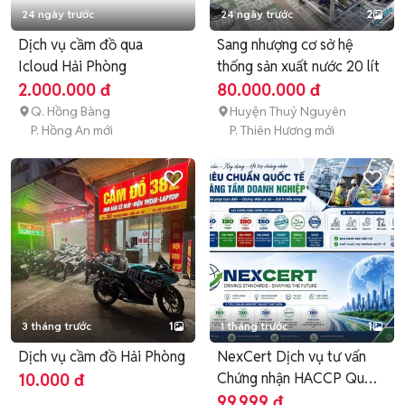
24 ngày trước
24 ngày trước
2
Dịch vụ cầm đồ qua
Sang nhượng cơ sở hệ
Icloud Hải Phòng
thống sản xuất nước 20 lít
2.000.000 đ
80.000.000 đ
Q. Hồng Bàng
Huyện Thuỷ Nguyên
P. Hồng An mới
P. Thiên Hương mới
3 tháng trước
1
1 tháng trước
1
Dịch vụ cầm đồ Hải Phòng
NexCert Dịch vụ tư vấn
Chứng nhận HACCP Quốc
10.000 đ
tế
99.999 đ