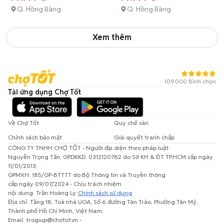
Q. Hồng Bàng
Q. Hồng Bàng
Xem thêm
109.000 Bình chọn
Tải ứng dụng Chợ Tốt
Về Chợ Tốt
Quy chế sàn
Chính sách bảo mật
Giải quyết tranh chấp
CÔNG TY TNHH CHỢ TỐT - Người đại diện theo pháp luật:
Nguyễn Trọng Tấn; GPDKKD: 0312120782 do Sở KH & ĐT TP.HCM cấp ngày
11/01/2013;
GPMXH: 185/GP-BTTTT do Bộ Thông tin và Truyền thông
cấp ngày 09/07/2024 - Chịu trách nhiệm
nội dung: Trần Hoàng Ly.
Chính sách sử dụng
Địa chỉ: Tầng 18, Toà nhà UOA, Số 6 đường Tân Trào, Phường Tân Mỹ,
Thành phố Hồ Chí Minh, Việt Nam;
Email: trogiup@chotot.vn -