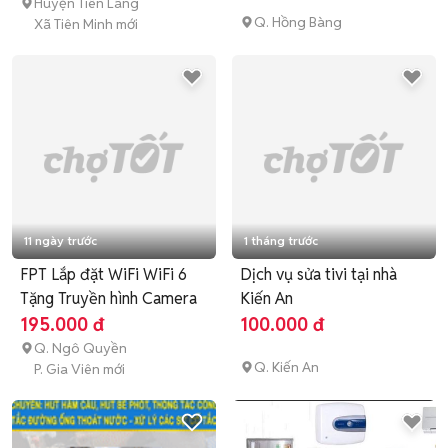
Huyện Tiên Lãng
Q. Hồng Bàng
Xã Tiên Minh mới
11 ngày trước
1 tháng trước
FPT Lắp đặt WiFi WiFi 6
Dịch vụ sửa tivi tại nhà
Tặng Truyền hình Camera
Kiến An
195.000 đ
100.000 đ
Q. Ngô Quyền
Q. Kiến An
P. Gia Viên mới