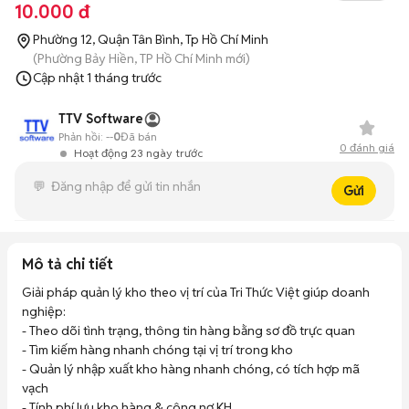
10.000 đ
Phường 12, Quận Tân Bình, Tp Hồ Chí Minh
(Phường Bảy Hiền, TP Hồ Chí Minh mới)
Cập nhật
1 tháng trước
TTV Software
Phản hồi:
--
0
Đã bán
0
đánh giá
Hoạt động 23 ngày trước
Gửi
Mô tả chi tiết
Giải pháp quản lý kho theo vị trí của Tri Thức Việt giúp doanh 
nghiệp:

- Theo dõi tình trạng, thông tin hàng bằng sơ đồ trực quan

- Tìm kiếm hàng nhanh chóng tại vị trí trong kho

- Quản lý nhập xuất kho hàng nhanh chóng, có tích hợp mã 
vạch

- Tính phí lưu kho hàng & công nợ KH
