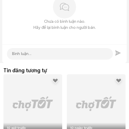
—

Công ty Phần mềm Tri Thức Việt

 📍 82 Lê Trung Nghĩa, P. Bảy Hiền, TP.HCM

Chưa có bình luận nào.
Hãy để lại bình luận cho người bán.
Tin đăng tương tự
10 giờ trước
10 ngày trước