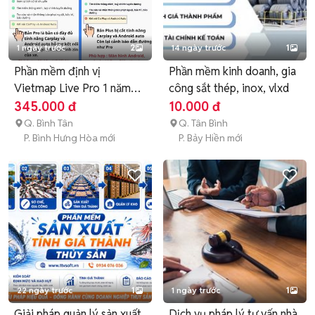
1 ngày trước
2
14 ngày trước
1
Phần mềm định vị
Phần mềm kinh doanh, gia
Vietmap Live Pro 1 năm
công sắt thép, inox, vlxd
345k
345.000 đ
10.000 đ
Q. Bình Tân
Q. Tân Bình
P. Bình Hưng Hòa mới
P. Bảy Hiền mới
22 ngày trước
1
1 ngày trước
1
Giải pháp quản lý sản xuất
Dịch vụ pháp lý tư vấn nhà