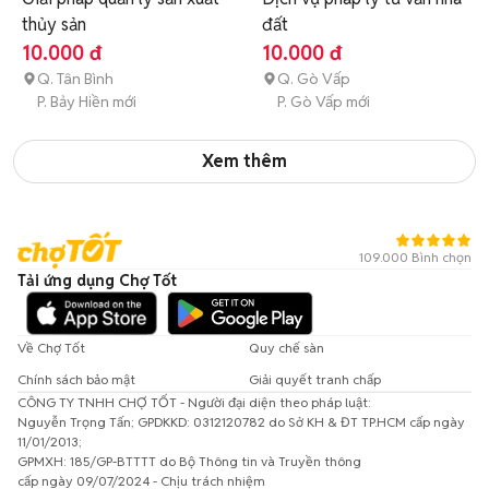
thủy sản
đất
10.000 đ
10.000 đ
Q. Tân Bình
Q. Gò Vấp
P. Bảy Hiền mới
P. Gò Vấp mới
Xem thêm
109.000 Bình chọn
Tải ứng dụng Chợ Tốt
Về Chợ Tốt
Quy chế sàn
Chính sách bảo mật
Giải quyết tranh chấp
CÔNG TY TNHH CHỢ TỐT - Người đại diện theo pháp luật:
Nguyễn Trọng Tấn; GPDKKD: 0312120782 do Sở KH & ĐT TP.HCM cấp ngày
11/01/2013;
GPMXH: 185/GP-BTTTT do Bộ Thông tin và Truyền thông
cấp ngày 09/07/2024 - Chịu trách nhiệm