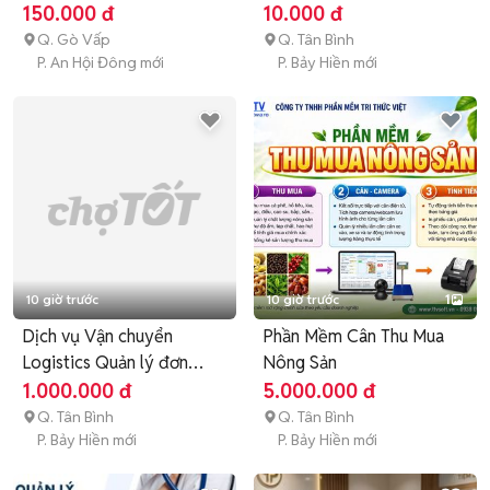
150.000 đ
10.000 đ
Q. Gò Vấp
Q. Tân Bình
P. An Hội Đông mới
P. Bảy Hiền mới
10 giờ trước
10 giờ trước
1
Dịch vụ Vận chuyển
Phần Mềm Cân Thu Mua
Logistics Quản lý đơn
Nông Sản
hàng
1.000.000 đ
5.000.000 đ
Q. Tân Bình
Q. Tân Bình
P. Bảy Hiền mới
P. Bảy Hiền mới