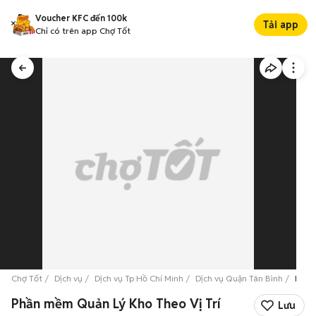
Voucher KFC đến 100k
Tải app
Chỉ có trên app Chợ Tốt
Chợ Tốt
Dịch vụ
Dịch vụ Tp Hồ Chí Minh
Dịch vụ Quận Tân Bình
Phần 
Phần mềm Quản Lý Kho Theo Vị Trí
Lưu