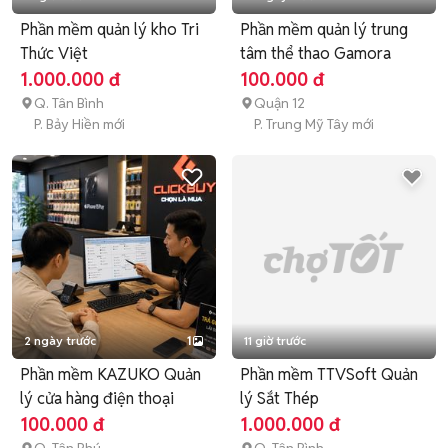
Phần mềm quản lý kho Tri
Phần mềm quản lý trung
Thức Việt
tâm thể thao Gamora
1.000.000 đ
100.000 đ
Q. Tân Bình
Quận 12
P. Bảy Hiền mới
P. Trung Mỹ Tây mới
2 ngày trước
1
11 giờ trước
Phần mềm KAZUKO Quản
Phần mềm TTVSoft Quản
lý cửa hàng điện thoại
lý Sắt Thép
100.000 đ
1.000.000 đ