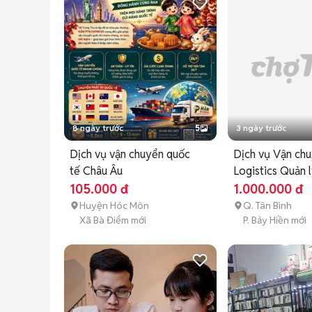
8 ngày trước
5
3 ngày trước
Dịch vụ vận chuyển quốc
Dịch vụ Vận ch
tế Châu Âu
Logistics Quản 
hàng
105.000 đ
1.000.000 đ
Huyện Hóc Môn
Q. Tân Bình
Xã Bà Điểm mới
P. Bảy Hiền mới