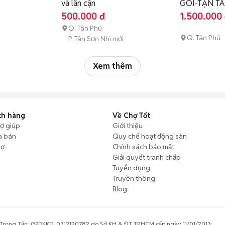
và lân cận
GÓI-TẬN T
500.000 đ
1.500.000
Q. Tân Phú
Q. Tân Phú
P. Tân Sơn Nhì mới
Xem thêm
ch hàng
Về Chợ Tốt
rợ giúp
Giới thiệu
a bán
Quy chế hoạt động sàn
rợ
Chính sách bảo mật
Giải quyết tranh chấp
Tuyển dụng
Truyền thông
Blog
rọng Tấn; GPDKKD: 0312120782 do Sở KH & ĐT TP.HCM cấp ngày 11/01/2013;