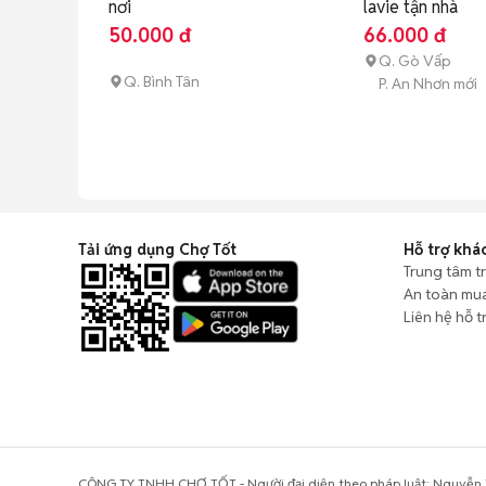
nơi
lavie tận nhà
50.000 đ
66.000 đ
Q. Gò Vấp
Q. Bình Tân
P. An Nhơn mới
Tải ứng dụng Chợ Tốt
Hỗ trợ khá
Trung tâm t
An toàn mu
Liên hệ hỗ t
CÔNG TY TNHH CHỢ TỐT - Người đại diện theo pháp luật: Nguyễn T