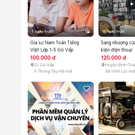
7 ngày trước
1
10 ngày trước
Gia sư Nam Toán Tiếng
Sang nhượng cử
Việt Lớp 1-5 Gò Vấp
kiện điện thoại
100.000 đ
120.000 đ
Q. Gò Vấp
Huyện Bình Ch
P. Thông Tây Hội mới
Xã Vĩnh Lộc mớ