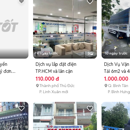
4 ngày trước
3
10 ngày trước
uyển
Dịch vụ lắp đặt điện
Dịch Vụ Vận
lý đơn
TP.HCM và lân cận
Tải 6m2 và 
Hạ
110.000 đ
1.000.000
Thành phố Thủ Đức
Q. Bình Tân
P. Linh Xuân mới
P. Bình Hưn