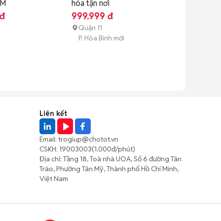
ÂM
hóa tận nơi
 đ
999.999 đ
Quận 11
P. Hòa Bình mới
Liên kết
Email:
trogiup@chotot.vn
CSKH:
19003003
(1.000đ/phút)
Địa chỉ: Tầng 18, Toà nhà UOA, Số 6 đường Tân
Trào, Phường Tân Mỹ, Thành phố Hồ Chí Minh,
Việt Nam