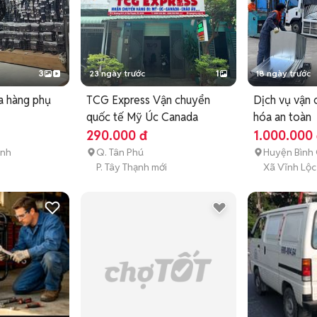
3
23 ngày trước
1
18 ngày trước
a hàng phụ
TCG Express Vận chuyển
Dịch vụ vận 
quốc tế Mỹ Úc Canada
hóa an toàn
290.000 đ
1.000.000
ánh
Q. Tân Phú
Huyện Bình
i
P. Tây Thạnh mới
Xã Vĩnh Lộc