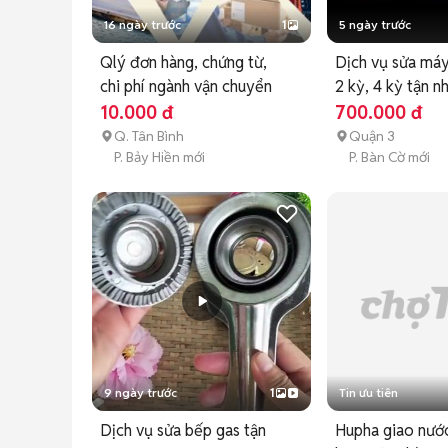
16 ngày trước
1
5 ngày trước
Qlý đơn hàng, chứng từ,
Dịch vụ sửa máy
chi phí ngành vận chuyển
2 kỳ, 4 kỳ tận n
10.000 đ
700.000 đ
Q. Tân Bình
Quận 3
P. Bảy Hiền mới
P. Bàn Cờ mới
9 ngày trước
1
Tin ưu tiên
Dịch vụ sửa bếp gas tận
Hupha giao nướ