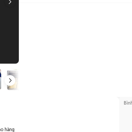
1
/
5
Bìn
o hàng
