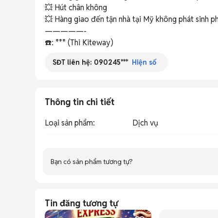
💥 Hút chân không

💥 Hàng giao đến tận nhà tại Mỹ không phát sinh phí
—————-

☎️: *** (Thi Kiteway)
SĐT liên hệ:
090245***
Hiện số
Thông tin chi tiết
Loại sản phẩm
:
Dịch vụ
Bạn có sản phẩm tương tự?
Tin đăng tương tự