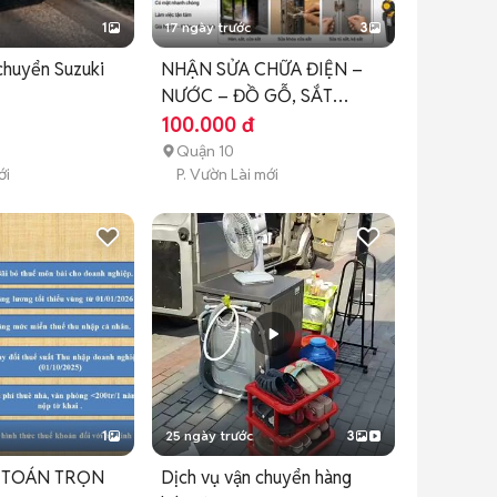
1
17 ngày trước
3
chuyển Suzuki
NHẬN SỬA CHỮA ĐIỆN –
NƯỚC – ĐỒ GỖ, SẮT
TẬN NHÀ 🔧
100.000 đ
Quận 10
ới
P. Vườn Lài mới
1
25 ngày trước
3
Ế TOÁN TRỌN
Dịch vụ vận chuyển hàng