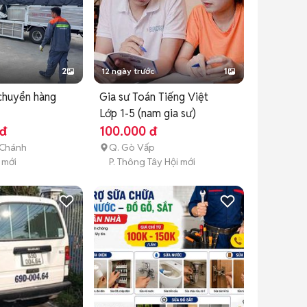
2
12 ngày trước
1
chuyển hàng
Gia sư Toán Tiếng Việt
Lớp 1-5 (nam gia sư)
 đ
100.000 đ
 Chánh
Q. Gò Vấp
 mới
P. Thông Tây Hội mới