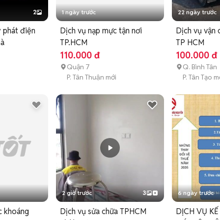
2
1 ngày trước
22 ngày trước
 phát điện
Dịch vụ nạp mực tận nơi
Dịch vụ vận 
hà
TP.HCM
TP HCM
110.000 đ
100.000 đ
Quận 7
Q. Bình Tân
P. Tân Thuận mới
P. Tân Tạo m
2 giờ trước
3
6 ngày trước
c khoáng
Dịch vụ sửa chữa TPHCM
DỊCH VỤ K