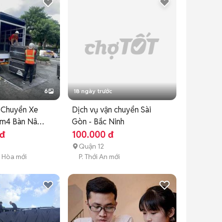
6
18 ngày trước
 Chuyển Xe
Dịch vụ vận chuyển Sài
4m4 Bàn Nâng
Gòn - Bắc Ninh
 đ
100.000 đ
Quận 12
g Hòa mới
P. Thới An mới