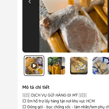
Mô tả chi tiết
🇺🇸 DỊCH VỤ GỬI HÀNG ĐI MỸ 🇺🇸

💥 Em hỗ trợ lấy hàng tận nơi khu vực HCM

💥 Đóng gói - bọc chống sốc - làm nhãn/tem phụ ch