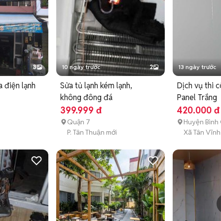
3
10 ngày trước
2
13 ngày trước
a điện lạnh
Sửa tủ lạnh kém lạnh,
Dịch vụ thi 
không đông đá
Panel Trắng
399.999 đ
420.000 đ
Quận 7
Huyện Bình
i
P. Tân Thuận mới
Xã Tân Vĩnh