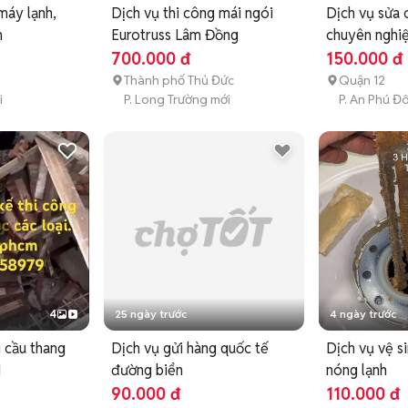
máy lạnh,
Dịch vụ thi công mái ngói
Dịch vụ sửa 
h
Eurotruss Lâm Đồng
chuyên nghi
700.000 đ
150.000 đ
Thành phố Thủ Đức
Quận 12
i
P. Long Trường mới
P. An Phú Đ
4
25 ngày trước
4 ngày trước
g cầu thang
Dịch vụ gửi hàng quốc tế
Dịch vụ vệ s
M
đường biển
nóng lạnh
90.000 đ
110.000 đ