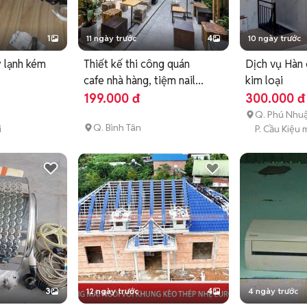
1
11 ngày trước
4
10 ngày trước
 lạnh kém
Thiết kế thi công quán
Dịch vụ Hàn 
cafe nhà hàng, tiệm nail...
kim loại
199.000 đ
300.000 đ
Q. Phú Nhu
Q. Bình Tân
i
P. Cầu Kiệu 
3
12 ngày trước
4
4 ngày trước