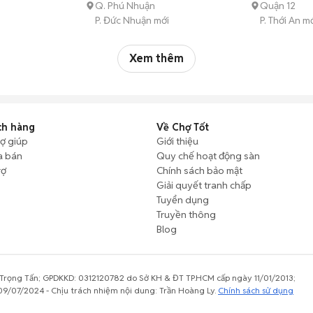
Q. Phú Nhuận
Quận 12
P. Đức Nhuận mới
P. Thới An m
Xem thêm
ch hàng
Về Chợ Tốt
rợ giúp
Giới thiệu
a bán
Quy chế hoạt động sàn
rợ
Chính sách bảo mật
Giải quyết tranh chấp
Tuyển dụng
Truyền thông
Blog
rọng Tấn; GPDKKD: 0312120782 do Sở KH & ĐT TP.HCM cấp ngày 11/01/2013;
9/07/2024 - Chịu trách nhiệm nội dung: Trần Hoàng Ly.
Chính sách sử dụng