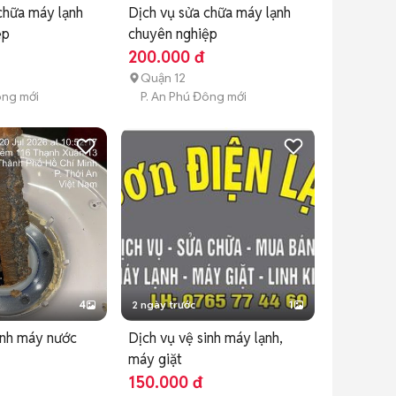
chữa máy lạnh
Dịch vụ sửa chữa máy lạnh
ệp
chuyên nghiệp
200.000 đ
Quận 12
ông mới
P. An Phú Đông mới
4
2 ngày trước
1
inh máy nước
Dịch vụ vệ sinh máy lạnh,
máy giặt
150.000 đ