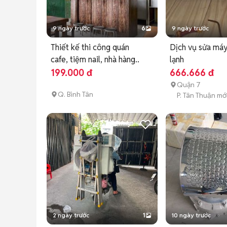
9 ngày trước
6
9 ngày trước
Thiết kế thi công quán
Dịch vụ sửa máy
cafe, tiệm nail, nhà hàng..
lạnh
199.000 đ
666.666 đ
Quận 7
Q. Bình Tân
P. Tân Thuận mớ
2 ngày trước
1
10 ngày trước