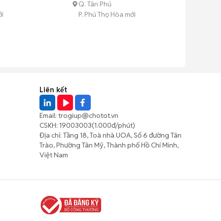
Q. Tân Phú
ới
P. Phú Thọ Hòa mới
Liên kết
Email:
trogiup@chotot.vn
CSKH:
19003003
(1.000đ/phút)
Địa chỉ: Tầng 18, Toà nhà UOA, Số 6 đường Tân
Trào, Phường Tân Mỹ, Thành phố Hồ Chí Minh,
Việt Nam