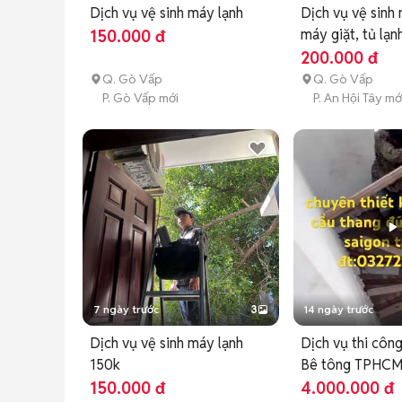
Dịch vụ vệ sinh máy lạnh
Dịch vụ vệ sinh 
máy giặt, tủ lạn
150.000 đ
200.000 đ
Q. Gò Vấp
Q. Gò Vấp
P. Gò Vấp mới
P. An Hội Tây mớ
7 ngày trước
3
14 ngày trước
Dịch vụ vệ sinh máy lạnh
Dịch vụ thi côn
150k
Bê tông TPHC
150.000 đ
4.000.000 đ