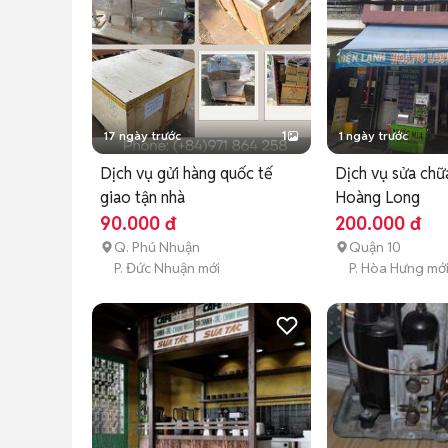
17 ngày trước
1
1 ngày trước
Dịch vụ gửi hàng quốc tế
Dịch vụ sửa chữ
giao tận nhà
Hoàng Long
90.000 đ
200.000 đ
Q. Phú Nhuận
Quận 10
P. Đức Nhuận mới
P. Hòa Hưng mớ