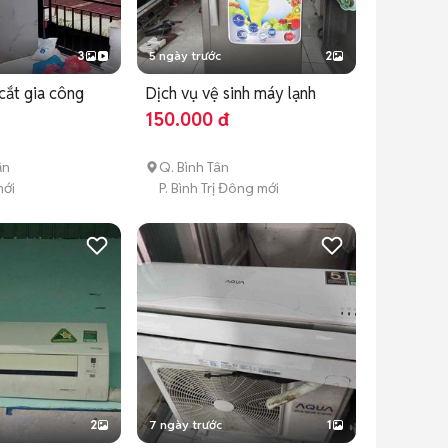
3
5 ngày trước
2
cắt gia công
Dịch vụ vệ sinh máy lạnh
150.000 đ
ận
Q. Bình Tân
mới
P. Bình Trị Đông mới
2
7 ngày trước
1