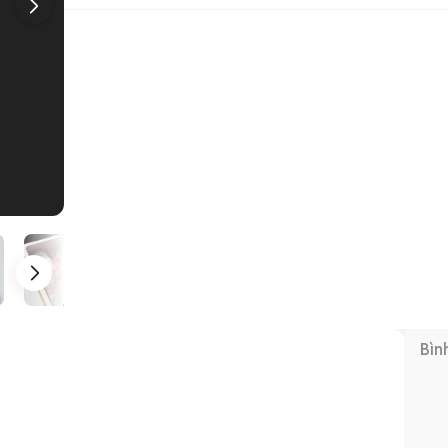
1
/
5
Bìn