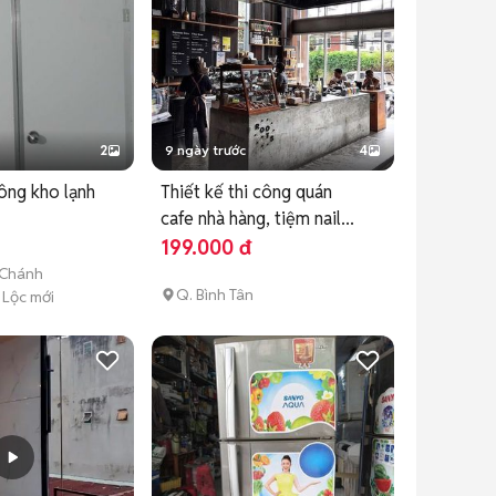
2
9 ngày trước
4
công kho lạnh
Thiết kế thi công quán
cafe nhà hàng, tiệm nail...
199.000 đ
 Chánh
Q. Bình Tân
 Lộc mới