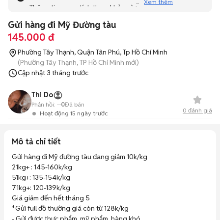
Xem thêm
Thông tin mang tính tham khảo và bạn không thể liên hệ
với người bán. Bạn hãy tham khảo thêm các tin đăng
Gửi hàng đi Mỹ Đường tàu
tương tự khác dưới đây nhé!
145.000 đ
Phường Tây Thạnh, Quận Tân Phú, Tp Hồ Chí Minh
(Phường Tây Thạnh, TP Hồ Chí Minh mới)
Cập nhật
3 tháng trước
Thi Do
Phản hồi:
--
0
Đã bán
0
đánh giá
Hoạt động 15 ngày trước
Mô tả chi tiết
Gửi hàng đi Mỹ đường tàu đang giảm 10k/kg

21kg+ : 145-160k/kg

51kg+: 135-154k/kg

71kg+: 120-139k/kg 

Giá giảm đến hết tháng 5

*Gửi full đồ thường giá còn từ 128k/kg 

- Gửi được thực phẩm, mỹ phẩm, hàng khó
