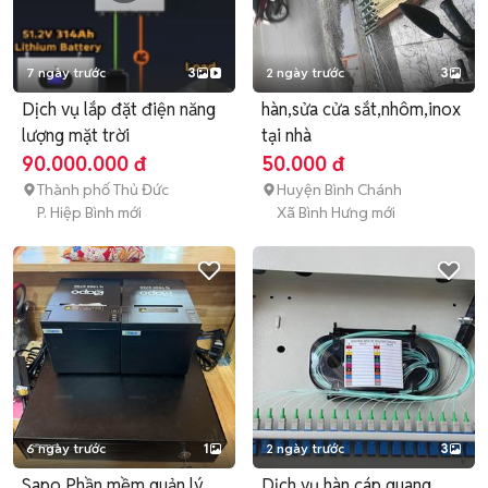
7 ngày trước
3
2 ngày trước
3
Dịch vụ lắp đặt điện năng
hàn,sửa cửa sắt,nhôm,inox
lượng mặt trời
tại nhà
90.000.000 đ
50.000 đ
Thành phố Thủ Đức
Huyện Bình Chánh
P. Hiệp Bình mới
Xã Bình Hưng mới
6 ngày trước
1
2 ngày trước
3
Sapo Phần mềm quản lý
Dịch vụ hàn cáp quang