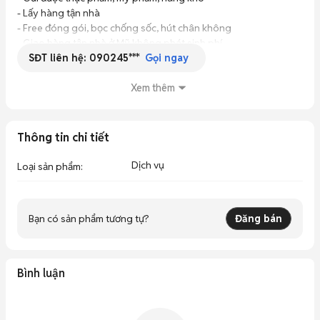
- Lấy hàng tận nhà

- Free đóng gói, bọc chống sốc, hút chân không

- Giao hàng tận nhà ở Mỹ không phát sinh phí
SĐT liên hệ:
090245***
Gọi ngay
Xem thêm
Thông tin chi tiết
Dịch vụ
Loại sản phẩm
:
Bạn có sản phẩm tương tự?
Đăng bán
Bình luận