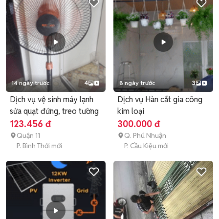
14 ngày trước
4
8 ngày trước
3
Dịch vụ vệ sinh máy lạnh
Dịch vụ Hàn cắt gia công
sửa quạt đứng, treo tường
kim loại
123.456 đ
300.000 đ
Quận 11
Q. Phú Nhuận
P. Bình Thới mới
P. Cầu Kiệu mới