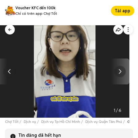
Voucher KFC đến 100k
Tải app
Chỉ có trên app Chợ Tốt
1
/
6
Chợ Tốt
Dịch vụ
Dịch vụ Tp Hồ Chí Minh
Dịch vụ Quận Tân Phú
Gửi h
Tin đăng đã hết hạn