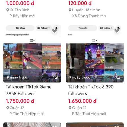
hàng
1.000.000 đ
120.000 đ
Q. Tân Bình
Huyện Hóc Môn
P. Bảy Hiền mới
Xã Đông Thạnh mới
9 ngày trước
1
9 ngày trước
1
Tài khoản TikTok Game
Tài khoản TikTok 8.390
7.958 Follower
followers
1.750.000 đ
1.650.000 đ
Quận 12
Quận 12
P. Tân Thới Hiệp mới
P. Tân Thới Hiệp mới