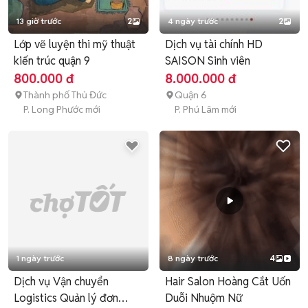
13 giờ trước
2
4 ngày trước
2
Lớp vẽ luyện thi mỹ thuật
Dịch vụ tài chính HD
kiến trúc quận 9
SAISON Sinh viên
800.000 đ
8.000.000 đ
Thành phố Thủ Đức
Quận 6
P. Long Phước mới
P. Phú Lâm mới
1 ngày trước
8 ngày trước
4
Dịch vụ Vận chuyển
Hair Salon Hoàng Cắt Uốn
Logistics Quản lý đơn
Duỗi Nhuộm Nữ