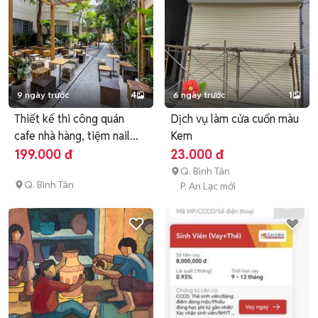
9 ngày trước
4
6 ngày trước
1
Thiết kế thi công quán
Dịch vụ làm cửa cuốn màu
cafe nhà hàng, tiệm nail...
Kem
199.000 đ
23.000 đ
Q. Bình Tân
Q. Bình Tân
P. An Lạc mới