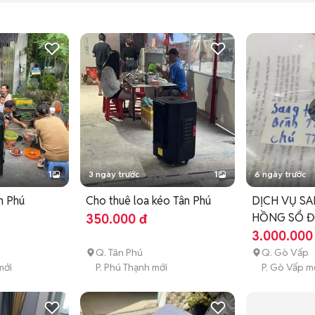
1
3 ngày trước
1
6 ngày trước
n Phú
Cho thuê loa kéo Tân Phú
DỊCH VỤ SA
HỒNG SỔ ĐỎ
350.000 đ
TPHCM
3.000.000
Q. Tân Phú
Q. Gò Vấp
mới
P. Phú Thạnh mới
P. Gò Vấp m