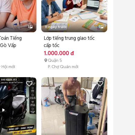
1
11 ngày trước
1
Toán Tiếng
Lớp tiếng trung giao tốc
5 Gò Vấp
cấp tốc
1.000.000 đ
Quận 5
 Hội mới
P. Chợ Quán mới