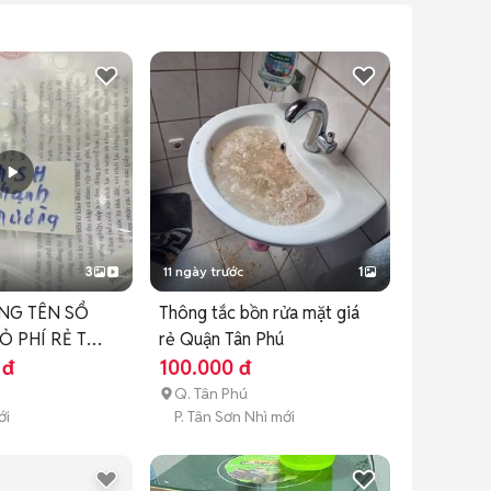
3
11 ngày trước
1
NG TÊN SỔ
Thông tắc bồn rửa mặt giá
 PHÍ RẺ TẠI
rẻ Quận Tân Phú
 đ
100.000 đ
Q. Tân Phú
ới
P. Tân Sơn Nhì mới