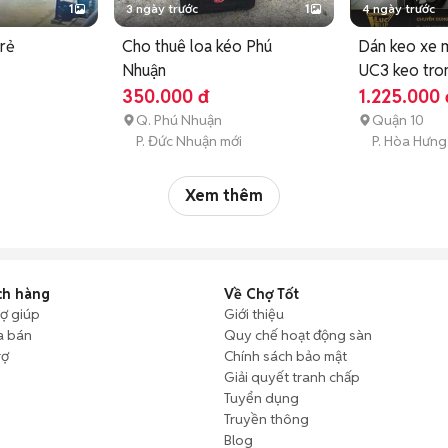
1
3 ngày trước
1
4 ngày trước
 rẻ
Cho thuê loa kéo Phú
Dán keo xe 
Nhuận
UC3 keo tron
350.000 đ
1.225.000 
Q. Phú Nhuận
Quận 10
P. Đức Nhuận mới
P. Hòa Hưng
Xem thêm
ch hàng
Về Chợ Tốt
rợ giúp
Giới thiệu
a bán
Quy chế hoạt động sàn
rợ
Chính sách bảo mật
Giải quyết tranh chấp
Tuyển dụng
Truyền thông
Blog