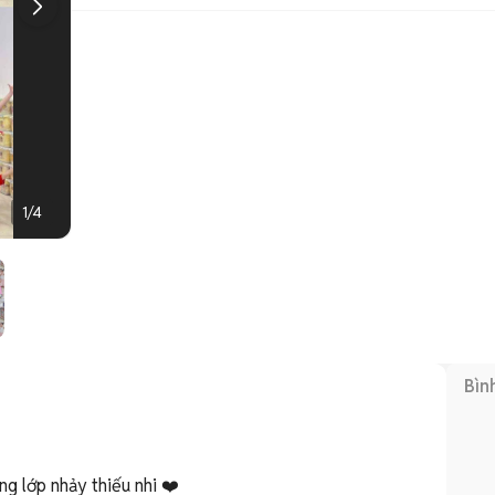
1
/
4
Bìn


g lớp nhảy thiếu nhi ❤️
