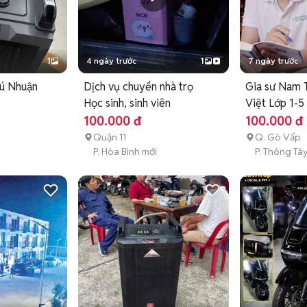
1
4 ngày trước
1
7 ngày trước
hú Nhuận
Dịch vụ chuyển nhà trọ
Gia sư Nam 
Học sinh, sinh viên
Việt Lớp 1-
100.000 đ
100.000 đ
Quận 11
Q. Gò Vấp
P. Hòa Bình mới
P. Thông Tây