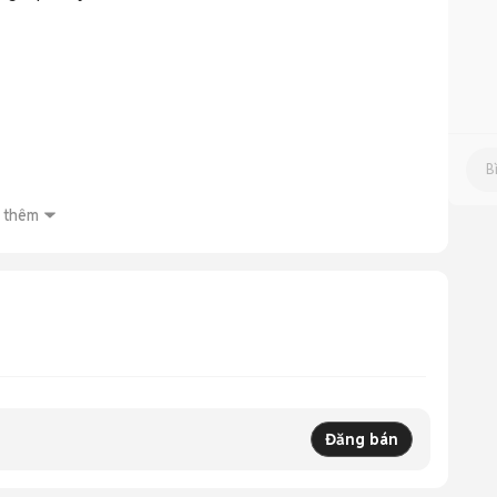
 thêm
M ([Tin bất động sản][1])

n lịch học nhé ❤️
Đăng bán