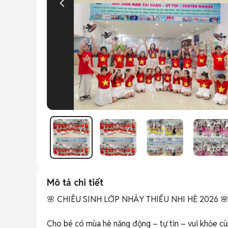
Mô tả chi tiết
🌸 CHIÊU SINH LỚP NHẢY THIẾU NHI HÈ 2026 🌸
Cho bé có mùa hè năng động – tự tin – vui khỏe cùn