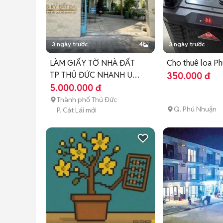
3 ngày trước
4
3 ngày trước
LÀM GIẤY TỜ NHÀ ĐẤT
Cho thuê loa P
TP THỦ ĐỨC NHANH UY
350.000 đ
TÍN PHÍ RẺ
5.000.000 đ
Thành phố Thủ Đức
Q. Phú Nhuận
P. Cát Lái mới