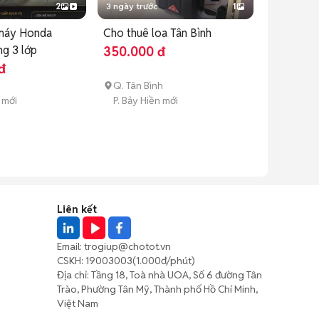
2
3 ngày trước
1
máy Honda
Cho thuê loa Tân Bình
g 3 lớp
350.000 đ
đ
Q. Tân Bình
 mới
P. Bảy Hiền mới
Liên kết
Email:
trogiup@chotot.vn
CSKH:
19003003
(1.000đ/phút)
Địa chỉ: Tầng 18, Toà nhà UOA, Số 6 đường Tân
Trào, Phường Tân Mỹ, Thành phố Hồ Chí Minh,
Việt Nam