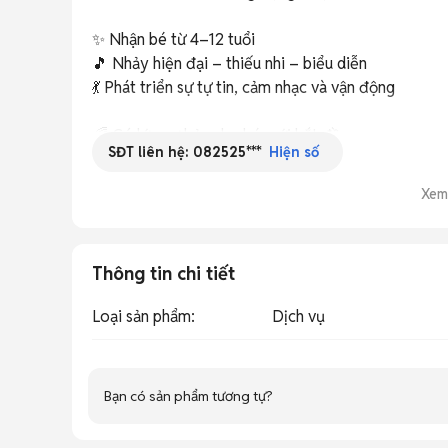
✨ Nhận bé từ 4–12 tuổi

🎵 Nhảy hiện đại – thiếu nhi – biểu diễn

💃 Phát triển sự tự tin, cảm nhạc và vận động

🌈 Có lớp cơ bản cho bé mới bắt đầu

SĐT liên hệ:
082525***
Hiện số
🌈 Môi trường vui vẻ, thân thiện

🌈 Giáo viên tận tình, yêu trẻ

Xem
📍 Địa chỉ: Đường Nguyễn Súy, Quận Tân Phú, TP.HC
📞 Hotline/Zalo: *** (Cô giáo Nhi)

Thông tin chi tiết
Ba mẹ quan tâm ib hoặc gọi trực tiếp để được tư vấ
Loại sản phẩm
:
Dịch vụ
Bạn có sản phẩm tương tự?