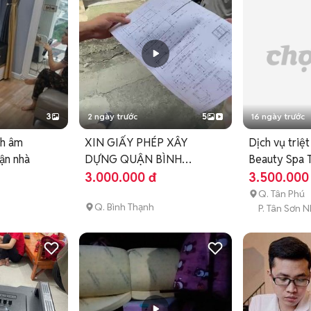
3
2 ngày trước
5
16 ngày trước
nh âm
XIN GIẤY PHÉP XÂY
Dịch vụ triệ
ận nhà
DỰNG QUẬN BÌNH
Beauty Spa 
THẠNH PHÍ RẺ
3.000.000 đ
3.500.000
Q. Tân Phú
Q. Bình Thạnh
P. Tân Sơn N