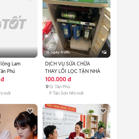
15 ngày trước
1
t lông Lam
DỊCH VỤ SỬA CHỮA
Tân Phú
THAY LÕI LỌC TẬN NHÀ
 đ
100.000 đ
Q. Tân Phú
hì mới
P. Tân Sơn Nhì mới