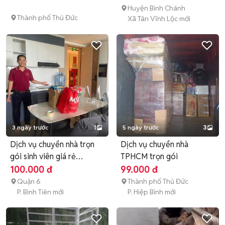
Huyện Bình Chánh
Thành phố Thủ Đức
Xã Tân Vĩnh Lộc mới
3 ngày trước
1
5 ngày trước
3
Dịch vụ chuyển nhà trọn
Dịch vụ chuyển nhà
gói sinh viên giá rẻ
TPHCM trọn gói
TpHCM
100.000 đ
99.000 đ
Quận 6
Thành phố Thủ Đức
P. Bình Tiên mới
P. Hiệp Bình mới