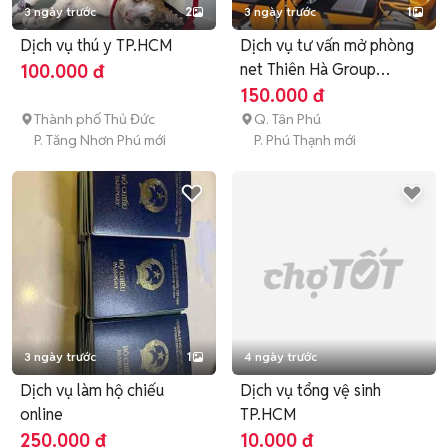
3 ngày trước
2
3 ngày trước
1
Dịch vụ thú y TP.HCM
Dịch vụ tư vấn mở phòng
net Thiên Hà Group
100.000 đ
TP.HCM
150.000 đ
Thành phố Thủ Đức
Q. Tân Phú
P. Tăng Nhơn Phú mới
P. Phú Thạnh mới
3 ngày trước
1
4 ngày trước
Dịch vụ làm hộ chiếu
Dịch vụ tổng vệ sinh
online
TP.HCM
250.000 đ
10.000 đ