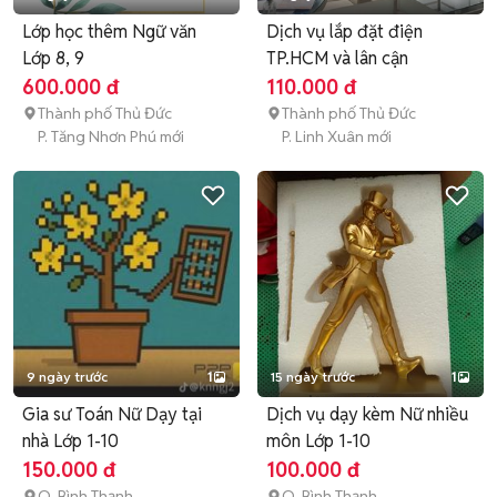
Lớp học thêm Ngữ văn
Dịch vụ lắp đặt điện
Lớp 8, 9
TP.HCM và lân cận
600.000 đ
110.000 đ
Thành phố Thủ Đức
Thành phố Thủ Đức
P. Tăng Nhơn Phú mới
P. Linh Xuân mới
9 ngày trước
1
15 ngày trước
1
Gia sư Toán Nữ Dạy tại
Dịch vụ dạy kèm Nữ nhiều
nhà Lớp 1-10
môn Lớp 1-10
150.000 đ
100.000 đ
Q. Bình Thạnh
Q. Bình Thạnh