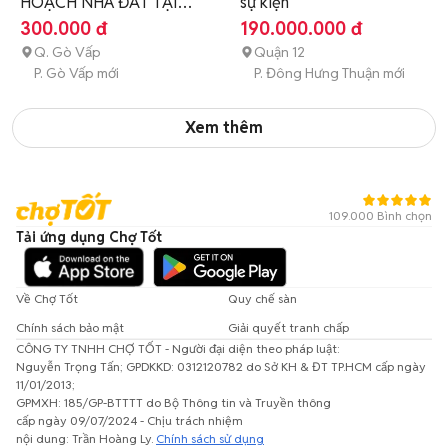
HOẠCH NHÀ ĐẤT TẠI
sự kiện
TPHCM
300.000 đ
190.000.000 đ
Q. Gò Vấp
Quận 12
P. Gò Vấp mới
P. Đông Hưng Thuận mới
Xem thêm
109.000 Bình chọn
Tải ứng dụng Chợ Tốt
Về Chợ Tốt
Quy chế sàn
Chính sách bảo mật
Giải quyết tranh chấp
CÔNG TY TNHH CHỢ TỐT - Người đại diện theo pháp luật:
Nguyễn Trọng Tấn; GPDKKD: 0312120782 do Sở KH & ĐT TP.HCM cấp ngày
11/01/2013;
GPMXH: 185/GP-BTTTT do Bộ Thông tin và Truyền thông
cấp ngày 09/07/2024 - Chịu trách nhiệm
nội dung: Trần Hoàng Ly.
Chính sách sử dụng