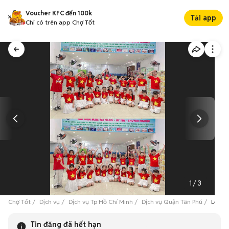
Voucher KFC đến 100k
Tải app
Chỉ có trên app Chợ Tốt
1
/
3
Chợ Tốt
Dịch vụ
Dịch vụ Tp Hồ Chí Minh
Dịch vụ Quận Tân Phú
Lớp họ
Tin đăng đã hết hạn