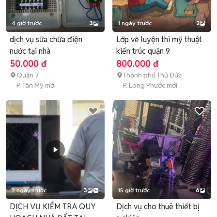
4 giờ trước
3
1 ngày trước
2
dịch vụ sữa chữa điện
Lớp vẽ luyện thi mỹ thuật
nước tại nhà
kiến trúc quận 9
50.000 đ
800.000 đ
Quận 7
Thành phố Thủ Đức
P. Tân Mỹ mới
P. Long Phước mới
2 ngày trước
3
15 giờ trước
6
DỊCH VỤ KIỂM TRA QUY
Dịch vụ cho thuê thiết bị