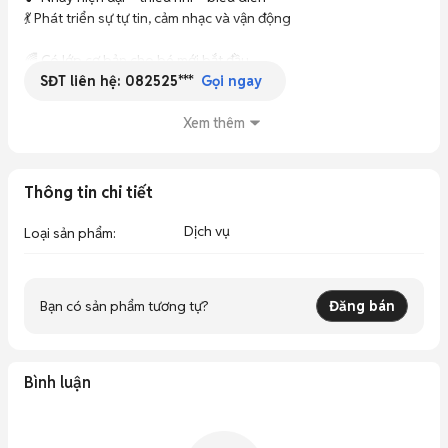
💃 Phát triển sự tự tin, cảm nhạc và vận động

🌈 Có lớp cơ bản cho bé mới bắt đầu

SĐT liên hệ:
082525***
🌈 Môi trường vui vẻ, thân thiện

Gọi ngay
🌈 Giáo viên tận tình, yêu trẻ

Xem thêm
📍 Địa chỉ: Đường Nguyễn Súy, Quận Tân Phú, TP.HCM ([Tin bất 
động sản][1])

📞 Hotline/Zalo: *** (Cô giáo Nhi)

Thông tin chi tiết
Ba mẹ quan tâm ib hoặc gọi trực tiếp để được tư vấn lịch học 
Dịch vụ
Loại sản phẩm
:
nhé ❤️

[
Bạn có sản phẩm tương tự?
Đăng bán
Bình luận