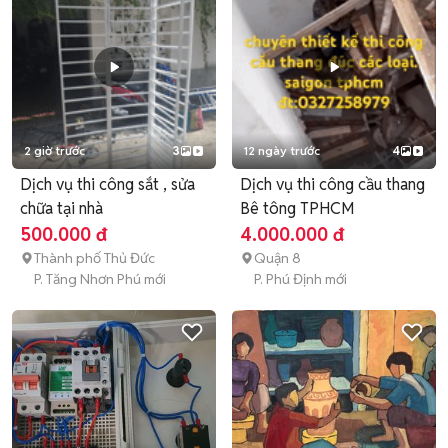
2 giờ trước
3
12 ngày trước
4
Dịch vụ thi công sắt , sửa
Dịch vụ thi công cầu thang
chữa tại nhà
Bê tông TPHCM
500.000 đ
4.000.000 đ
Thành phố Thủ Đức
Quận 8
P. Tăng Nhơn Phú mới
P. Phú Định mới