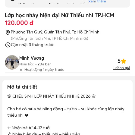
Xem thêm
Thông tin mang tính tham khảo và bạn không thể liên hệ
với người bán. Bạn hãy tham khảo thêm các tin đăng
Lớp học nhảy hiện đại Nữ Thiếu nhi TP.HCM
tương tự khác dưới đây nhé!
120.000 đ
Phường Tân Quý, Quận Tân Phú, Tp Hồ Chí Minh
(Phường Tân Sơn Nhì, TP Hồ Chí Minh mới)
Cập nhật
3 tháng trước
Minh Vương
5
Phản hồi:
--
2
Đã bán
1
đánh giá
Hoạt động 1 ngày trước
Mô tả chi tiết
🌸 CHIÊU SINH LỚP NHẢY THIẾU NHI HÈ 2026 🌸

Cho bé có mùa hè năng động – tự tin – vui khỏe cùng lớp nhảy 
thiếu nhi ❤️

✨ Nhận bé từ 4–12 tuổi

🎵 Nhảy hiện đại – thiếu nhi – biểu diễn
