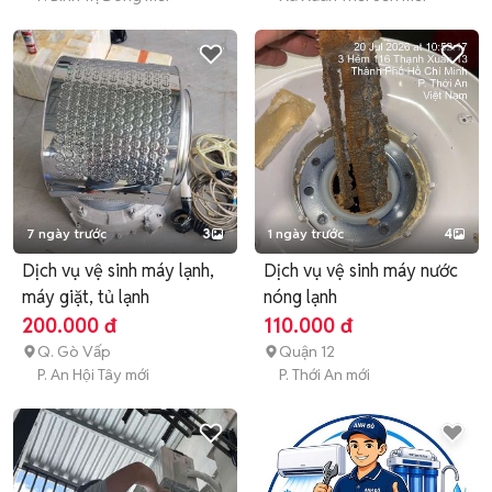
7 ngày trước
3
1 ngày trước
4
Dịch vụ vệ sinh máy lạnh,
Dịch vụ vệ sinh máy nước
máy giặt, tủ lạnh
nóng lạnh
200.000 đ
110.000 đ
Q. Gò Vấp
Quận 12
P. An Hội Tây mới
P. Thới An mới