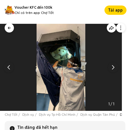
Voucher KFC đến 100k
Tải app
Chỉ có trên app Chợ Tốt
1
/
1
Chợ Tốt
Dịch vụ
Dịch vụ Tp Hồ Chí Minh
Dịch vụ Quận Tân Phú
Dịch v
Tin đăng đã hết hạn