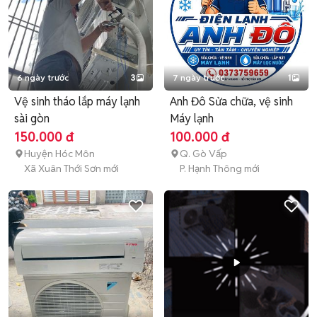
6 ngày trước
3
7 ngày trước
1
Vệ sinh tháo lắp máy lạnh
Anh Đô Sửa chữa, vệ sinh
sài gòn
Máy lạnh
150.000 đ
100.000 đ
Huyện Hóc Môn
Q. Gò Vấp
Xã Xuân Thới Sơn mới
P. Hạnh Thông mới