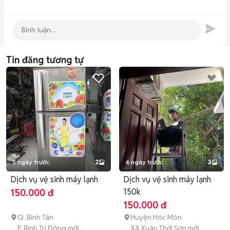
Tin đăng tương tự
2 ngày trước
2
4 ngày trước
3
Dịch vụ vệ sinh máy lạnh
Dịch vụ vệ sinh máy lạnh
150k
150.000 đ
150.000 đ
Q. Bình Tân
Huyện Hóc Môn
P. Bình Trị Đông mới
Xã Xuân Thới Sơn mới