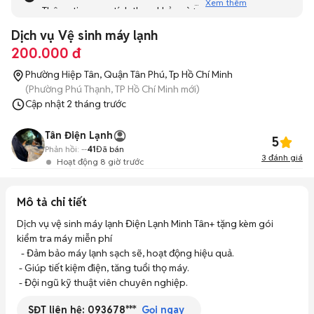
Xem thêm
Thông tin mang tính tham khảo và bạn không thể liên hệ
với người bán. Bạn hãy tham khảo thêm các tin đăng
Dịch vụ Vệ sinh máy lạnh
tương tự khác dưới đây nhé!
200.000 đ
Phường Hiệp Tân, Quận Tân Phú, Tp Hồ Chí Minh
(Phường Phú Thạnh, TP Hồ Chí Minh mới)
Cập nhật
2 tháng trước
Tân Điện Lạnh
5
Phản hồi:
--
41
Đã bán
3
đánh giá
Hoạt động 8 giờ trước
Mô tả chi tiết
Dịch vụ vệ sinh máy lạnh Điện Lạnh Minh Tân+ tặng kèm gói 
kiểm tra máy miễn phí

  - Đảm bảo máy lạnh sạch sẽ, hoạt động hiệu quả. 

 - Giúp tiết kiệm điện, tăng tuổi thọ máy. 

 - Đội ngũ kỹ thuật viên chuyên nghiệp.
SĐT liên hệ:
093678***
Gọi ngay