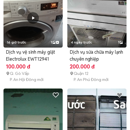
16 giờ trước
1
4 ngày trước
1
Dịch vụ vệ sinh máy giặt
Dịch vụ sửa chữa máy lạnh
Electrolux EWT12941
chuyên nghiệp
100.000 đ
200.000 đ
Q. Gò Vấp
Quận 12
P. An Hội Đông mới
P. An Phú Đông mới