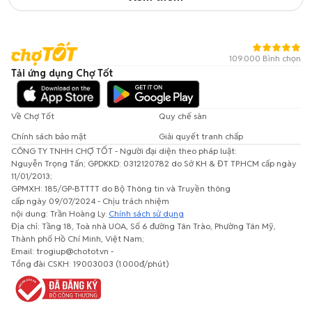
109.000 Bình chọn
Tải ứng dụng Chợ Tốt
Về Chợ Tốt
Quy chế sàn
Chính sách bảo mật
Giải quyết tranh chấp
CÔNG TY TNHH CHỢ TỐT - Người đại diện theo pháp luật:
Nguyễn Trọng Tấn; GPDKKD: 0312120782 do Sở KH & ĐT TP.HCM cấp ngày
11/01/2013;
GPMXH: 185/GP-BTTTT do Bộ Thông tin và Truyền thông
cấp ngày 09/07/2024 - Chịu trách nhiệm
nội dung: Trần Hoàng Ly.
Chính sách sử dụng
Địa chỉ: Tầng 18, Toà nhà UOA, Số 6 đường Tân Trào, Phường Tân Mỹ,
Thành phố Hồ Chí Minh, Việt Nam;
Email: trogiup@chotot.vn -
Tổng đài CSKH: 19003003 (1.000đ/phút)