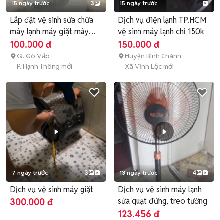
15 ngày trước
3
15 ngày trước
Lắp đặt vệ sinh sửa chữa
Dịch vụ điện lạnh TP.HCM
máy lạnh máy giặt máy
vệ sinh máy lạnh chỉ 150k
lọc
100.000 đ
150.000 đ
Q. Gò Vấp
Huyện Bình Chánh
P. Hạnh Thông mới
Xã Vĩnh Lộc mới
7 ngày trước
3
13 ngày trước
4
Dịch vụ vệ sinh máy giặt
Dịch vụ vệ sinh máy lạnh
sửa quạt đứng, treo tường
300.000 đ
123.456 đ