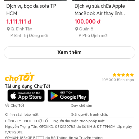
Dịch vụ bọc da sofa TP
Dịch vụ sửa chữa Apple
HCM
MacBook Air thay linh
kiện
1.111.111 đ
100.000 đ
Q. Bình Tân
Quận 8
P. Bình Trị Đông mới
P. Phú Định mới
Xem thêm
109.000 Bình chọn
Tải ứng dụng Chợ Tốt
Về Chợ Tốt
Quy chế sàn
Chính sách bảo mật
Giải quyết tranh chấp
CÔNG TY TNHH CHỢ TỐT - Người đại diện theo pháp luật:
Nguyễn Trọng Tấn; GPDKKD: 0312120782 do Sở KH & ĐT TP.HCM cấp ngày
11/01/2013;
GPMXH: 185/GP-BTTTT do Bộ Thông tin và Truyền thông