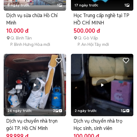
8 ngày trước
1
17 ngày trước
1
Dịch vụ sửa chữa Hồ Chí
Học Trung cấp nghề tại TP
Minh
HỒ CHÍ MINH
10.000 đ
500.000 đ
Q. Bình Tân
Q. Gò Vấp
P. Bình Hưng Hòa mới
P. An Hội Tây mới
24 ngày trước
2
2 ngày trước
1
Dịch vụ chuyển nhà trọn
Dịch vụ chuyển nhà trọ
gói TP. Hồ Chí Minh
Học sinh, sinh viên
99.999 đ
100.000 đ