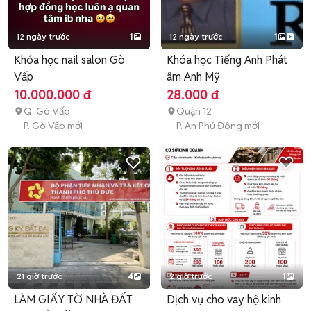
12 ngày trước
1
12 ngày trước
1
Khóa học nail salon Gò
Khóa học Tiếng Anh Phát
Vấp
âm Anh Mỹ
10.000.000 đ
28.000 đ
Q. Gò Vấp
Quận 12
P. Gò Vấp mới
P. An Phú Đông mới
21 giờ trước
4
2 giờ trước
1
LÀM GIẤY TỜ NHÀ ĐẤT
Dịch vụ cho vay hộ kinh