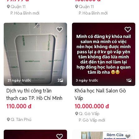
Quận 11
Quận 11
P. Hòa Bình mới
P. Hòa Bình mới
21 ngày trước
2
3 ngày trước
1
Dịch vụ thi công trần
Khóa học Nail Salon Gò
thạch cao TP. Hồ Chí Minh
Vấp
110.000 đ
10.000.000 đ
Q. Gò Vấp
Q. Tân Phú
P. Gò Vấp mới