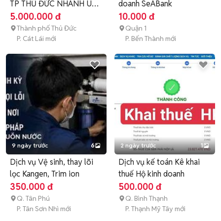
TP THỦ ĐỨC NHANH UY
doanh SeABank
TÍN PHÍ RẺ
5.000.000 đ
10.000 đ
Thành phố Thủ Đức
Quận 1
P. Cát Lái mới
P. Bến Thành mới
9 ngày trước
6
2 ngày trước
1
Dịch vụ Vệ sinh, thay lõi
Dịch vụ kế toán Kê khai
lọc Kangen, Trim ion
thuế Hộ kinh doanh
350.000 đ
500.000 đ
Q. Tân Phú
Q. Bình Thạnh
P. Tân Sơn Nhì mới
P. Thạnh Mỹ Tây mới