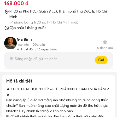
168.000 đ
Phường Phú Hữu (Quận 9 cũ), Thành phố Thủ Đức, Tp Hồ Chí
Minh
(Phường Long Trường, TP Hồ Chí Minh mới)
Cập nhật
1 tháng trước
Gia Bình
Phản hồi:
--
0
Đã bán
0
đánh giá
Hoạt động 18 ngày trước
Gửi
Mô tả chi tiết
🔥 CHỚP DEAL HỌC "PHỞ" – BỨT PHÁ KINH DOANH NHÀ HÀNG! 
🔥

Bạn đang ấp ủ giấc mơ mở quán phở nhưng chưa có công thức 
chuẩn? Bạn muốn nâng cao chất lượng món ăn để thu hút thực 
khách? Đây chính là cơ hội dành cho bạn!

Phở 168 chính thức mở khóa đào tạo công thức nấu phở độc 