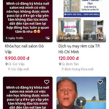
5 ngày trước
1
24 ngày trước
3
Khóa học nail salon Gò
Dịch vụ may rèm cửa TP.
Vấp
Hồ Chí Minh
9.900.000 đ
120.000 đ
Q. Gò Vấp
Q. Bình Tân
P. Gò Vấp mới
P. Bình Hưng Hòa mới