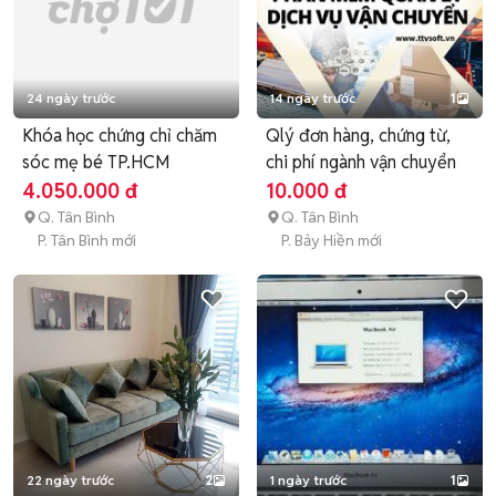
24 ngày trước
14 ngày trước
1
Khóa học chứng chỉ chăm
Qlý đơn hàng, chứng từ,
sóc mẹ bé TP.HCM
chi phí ngành vận chuyển
4.050.000 đ
10.000 đ
Q. Tân Bình
Q. Tân Bình
P. Tân Bình mới
P. Bảy Hiền mới
22 ngày trước
2
1 ngày trước
1