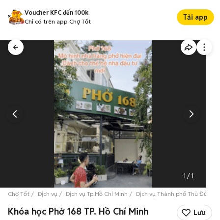
Voucher KFC đến 100k
Tải app
Chỉ có trên app Chợ Tốt
1
/
1
Chợ Tốt
Dịch vụ
Dịch vụ Tp Hồ Chí Minh
Dịch vụ Thành phố Thủ Đức
Khóa học Phở 168 TP. Hồ Chí Minh
Lưu