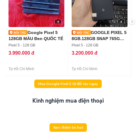
4
6
Google Pixel 5
GOOGLE PIXEL 5
128GB MÀU Đen QUỐC TẾ
8GB.128GB SNAP 765G
PIN 4083 ZIN
Pixel 5 - 128 GB
Pixel 5 - 128 GB
3.990.000 đ
3.200.000 đ
Tp Hồ Chí Minh
Tp Hồ Chí Minh
Mua Google Pixel 5 từ đối tác ngay
Kinh nghiệm mua điện thoại
Xem thêm tin hot