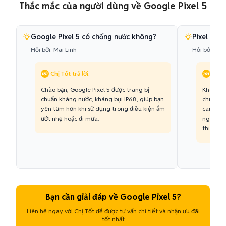
Thắc mắc của người dùng về Google Pixel 5
Google Pixel 5 có chống nước không?
Pixel 5 c
Hỏi bởi:
Mai Linh
Hỏi bởi:
Quố
Chị Tốt trả lời:
Chị T
Chào bạn, Google Pixel 5 được trang bị
Không, G
chuẩn kháng nước, kháng bụi IP68, giúp bạn
chuyên 
yên tâm hơn khi sử dụng trong điều kiện ẩm
camera 
ướt nhẹ hoặc đi mưa.
nghệ Su
thiện ch
Bạn cần giải đáp về Google Pixel 5?
Liên hệ ngay với Chị Tốt để được tư vấn chi tiết và nhận ưu đãi
tốt nhất