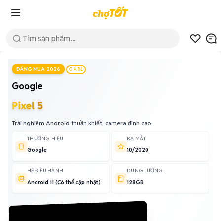
ĐÁNG MUA 2026
GIÁ RẺ
Google
Pixel 5
Trải nghiệm Android thuần khiết, camera đỉnh cao.
THƯƠNG HIỆU
RA MẮT
Google
10/2020
HỆ ĐIỀU HÀNH
DUNG LƯỢNG
Android 11 (Có thể cập nhật)
128GB