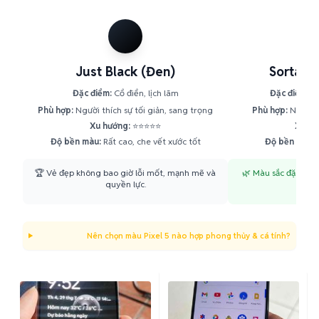
Just Black (Đen)
Sorta Sa
Đặc điểm:
Cổ điển, lịch lãm
Đặc điểm:
Độ
Phù hợp:
Người thích sự tối giản, sang trọng
Phù hợp:
Người y
Xu hướng:
⭐⭐⭐⭐⭐
Xu hư
Độ bền màu:
Rất cao, che vết xước tốt
Độ bền màu:
🏆 Vẻ đẹp không bao giờ lỗi mốt, mạnh mẽ và
🌿 Màu sắc đặc trưn
quyền lực.
mới
Nên chọn màu Pixel 5 nào hợp phong thủy & cá tính?