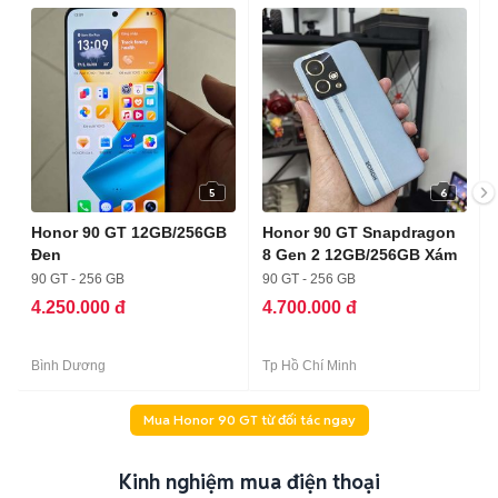
5
6
Honor 90 GT 12GB/256GB
Honor 90 GT Snapdragon
Đen
8 Gen 2 12GB/256GB Xám
90 GT - 256 GB
90 GT - 256 GB
4.250.000 đ
4.700.000 đ
Bình Dương
Tp Hồ Chí Minh
Mua Honor 90 GT từ đối tác ngay
Kinh nghiệm mua điện thoại