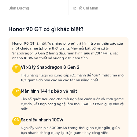
Bình Dương
Tp Hồ Chí Minh
Honor 90 GT có gì khác biệt?
Honor 90 GT là một "gaming phone" trá hình trong thân xác của
một chiếc smartphone thời trang. Máy nổi bật với vi xử lý
Snapdragon 8 Gen 2 hàng đầu, màn hình siêu mượt 144Hz, sạc
nhanh 100W và thiết kế vuông vức, nam tính.
Vi xử lý Snapdragon 8 Gen 2
01
Hiệu năng flagship cung cấp sức mạnh để "cân" mượt mà mọi
tựa game đồ họa cao và các tác vụ nặng nhất.
Màn hình 144Hz bảo vệ mắt
02
Tần số quét siêu cao cho trải nghiệm cuộn lướt và chơi game
cực đã, kết hợp công nghệ làm mờ 3840Hz PWM giúp bảo vệ
mắt.
Sạc siêu nhanh 100W
03
Nạp đầy viên pin 5000mAh trong thời gian cực ngắn, giúp
bạn nhanh chóng quay lại trận game hay công việc.