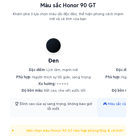
Màu sắc Honor 90 GT
Khám phá 3 lựa chọn màu sắc độc đáo, thể hiện phong cách mạnh
mẽ và cá tính của bạn.
Đen
Xa
Đặc điểm:
Lịch lãm, mạnh mẽ
Đặc điểm:
N
Phù hợp:
Người thích sự tối giản, sang trọng
Phù hợp:
Người yê
Xu hướng:
⭐⭐⭐⭐⭐
Xu h
Độ bền màu:
Rất cao, che vết xước tốt
Độ bền màu:
C
🏆 Đỉnh cao của sự sang trọng, không bao giờ
🎮 Màu sắc của tốc 
lỗi mốt.
Nên chọn màu Honor 90 GT nào hợp phong thủy & cá tính?