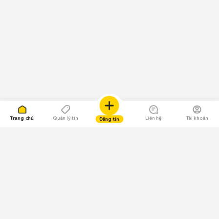
Trang chủ
Quản lý tin
Liên hệ
Tài khoản
Đăng tin
109.000 Bình chọn
Tải ứng dụng Chợ Tốt