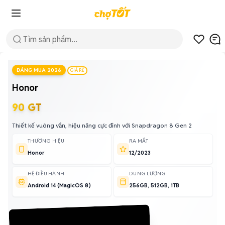
ĐÁNG MUA 2026
GIÁ RẺ
Honor
90 GT
Thiết kế vuông vắn, hiệu năng cực đỉnh với Snapdragon 8 Gen 2
THƯƠNG HIỆU
RA MẮT
Honor
12/2023
HỆ ĐIỀU HÀNH
DUNG LƯỢNG
Android 14 (MagicOS 8)
256GB, 512GB, 1TB