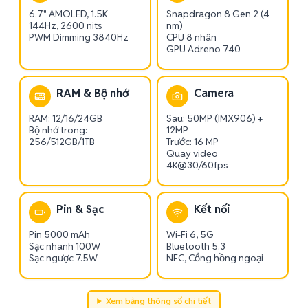
6.7" AMOLED, 1.5K
Snapdragon 8 Gen 2 (4
144Hz, 2600 nits
nm)
PWM Dimming 3840Hz
CPU 8 nhân
GPU Adreno 740
RAM & Bộ nhớ
Camera
RAM: 12/16/24GB
Sau: 50MP (IMX906) +
Bộ nhớ trong:
12MP
256/512GB/1TB
Trước: 16 MP
Quay video
4K@30/60fps
Pin & Sạc
Kết nối
Pin 5000 mAh
Wi-Fi 6, 5G
Sạc nhanh 100W
Bluetooth 5.3
Sạc ngược 7.5W
NFC, Cổng hồng ngoại
Xem bảng thông số chi tiết