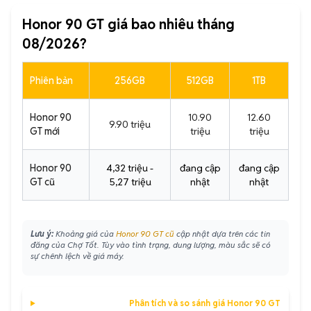
Honor 90 GT giá bao nhiêu tháng
08/2026?
Phiên bản
256GB
512GB
1TB
Honor 90
10.90
12.60
9.90 triệu
GT mới
triệu
triệu
Honor 90
4,32 triệu -
đang cập
đang cập
GT cũ
5,27 triệu
nhật
nhật
Lưu ý:
Khoảng giá của
Honor 90 GT cũ
cập nhật dựa trên các tin
đăng của Chợ Tốt. Tùy vào tình trạng, dung lượng, màu sắc sẽ có
sự chênh lệch về giá máy.
Phân tích và so sánh giá Honor 90 GT