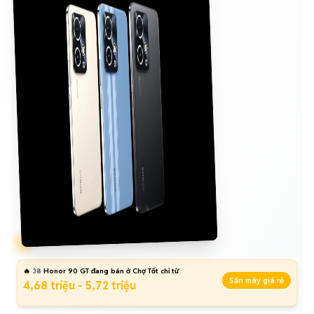
🔥
38
Honor 90 GT đang bán ở Chợ Tốt chỉ từ
Săn máy giá rẻ
4,68 triệu - 5,72 triệu