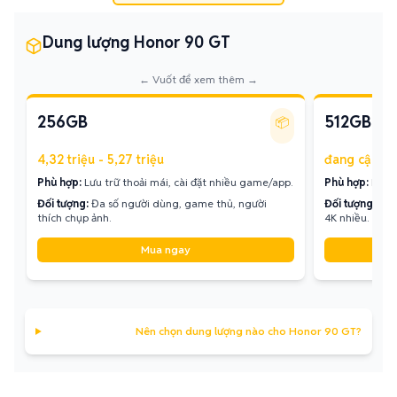
Dung lượng Honor 90 GT
← Vuốt để xem thêm →
256GB
512GB
📦
4,32 triệu - 5,27 triệu
đang cập nh
Phù hợp:
Lưu trữ thoải mái, cài đặt nhiều game/app.
Phù hợp:
Lưu t
Đối tượng:
Đa số người dùng, game thủ, người
Đối tượng:
Ngư
thích chụp ảnh.
4K nhiều.
Mua ngay
Nên chọn dung lượng nào cho Honor 90 GT?