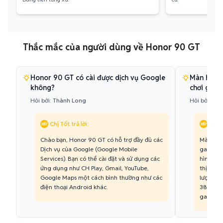
Thắc mắc của người dùng về Honor 90 GT
Honor 90 GT có cài được dịch vụ Google
Màn hình 
không?
chơi game
Hỏi bởi:
Thành Long
Hỏi bởi:
Anh
Chị Tốt trả lời:
Chị T
Chào bạn, Honor 90 GT có hỗ trợ đầy đủ các
Màn hìn
Dịch vụ của Google (Google Mobile
game th
Services). Bạn có thể cài đặt và sử dụng các
hình ảnh
ứng dụng như CH Play, Gmail, YouTube,
thị C1 g
Google Maps một cách bình thường như các
lượng hì
điện thoại Android khác.
3840Hz 
game tro