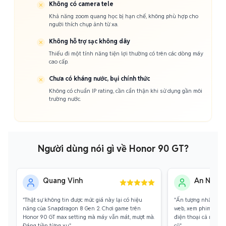
Không có camera tele
Khả năng zoom quang học bị hạn chế, không phù hợp cho
người thích chụp ảnh từ xa.
Không hỗ trợ sạc không dây
Thiếu đi một tính năng tiện lợi thường có trên các dòng máy
cao cấp.
Chưa có kháng nước, bụi chính thức
Không có chuẩn IP rating, cần cẩn thận khi sử dụng gần môi
trường nước.
Người dùng nói gì về Honor 90 GT?
Quang Vinh
An Nhiên
"Thật sự không tin được mức giá này lại có hiệu
"Ấn tượng nhất là m
năng của Snapdragon 8 Gen 2. Chơi game trên
web, xem phim trên 
Honor 90 GT max setting mà máy vẫn mát, mượt mà.
điện thoại cả ngày 
Đáng tiền từng xu."
cũ."