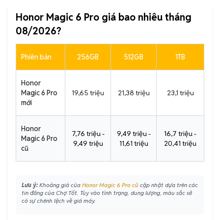
Honor Magic 6 Pro giá bao nhiêu tháng
08/2026?
Phiên bản
256GB
512GB
1TB
Honor
Magic 6 Pro
19,65 triệu
21,38 triệu
23,1 triệu
mới
Honor
7,76 triệu -
9,49 triệu -
16,7 triệu -
Magic 6 Pro
9,49 triệu
11,61 triệu
20,41 triệu
cũ
Lưu ý:
Khoảng giá của
Honor Magic 6 Pro cũ
cập nhật dựa trên các
tin đăng của Chợ Tốt. Tùy vào tình trạng, dung lượng, màu sắc sẽ
có sự chênh lệch về giá máy.