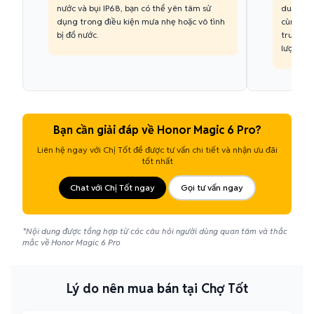
nước và bụi IP68, bạn có thể yên tâm sử
dung lư
dụng trong điều kiện mưa nhẹ hoặc vô tình
cùng một
bị đổ nước.
truyền t
lượng sử
Bạn cần giải đáp về Honor Magic 6 Pro?
Liên hệ ngay với Chị Tốt để được tư vấn chi tiết và nhận ưu đãi
tốt nhất
Chat với Chị Tốt ngay
Gọi tư vấn ngay
*Nội dung được tổng hợp từ các câu hỏi người dùng quan tâm và thắc
mắc về Honor Magic 6 Pro
Lý do nên mua bán tại Chợ Tốt