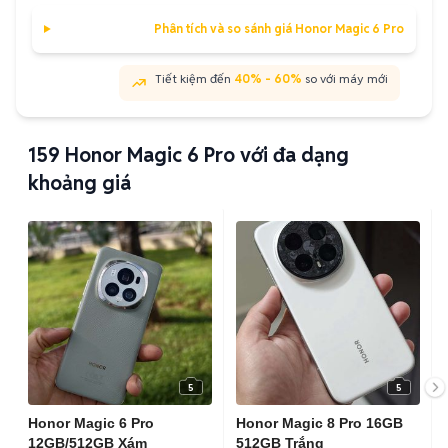
Phân tích và so sánh giá Honor Magic 6 Pro
Tiết kiệm đến
40% - 60%
so với máy mới
159
Honor Magic 6 Pro với đa dạng
khoảng giá
5
5
Honor Magic 6 Pro
Honor Magic 8 Pro 16GB
12GB/512GB Xám
512GB Trắng