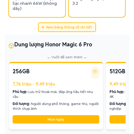
Sạc nhanh 66W (không
3.2
dây)
Xem bảng thông số chi tiết
Dung lượng Honor Magic 6 Pro
← Vuốt để xem thêm →
256GB
512GB
📦
7,76 triệu - 9,49 triệu
9,49 triệu - 
Phù hợp:
Lưu trữ thoải mái, đáp ứng hầu hết nhu
Phù hợp:
Không
cầu.
4K.
Đối tượng:
Người dùng phổ thông, game thủ, người
Đối tượng:
Con
thích chụp ảnh.
nghiệp.
Mua ngay