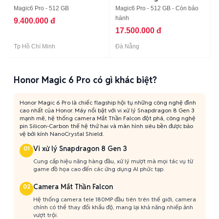
Magic6 Pro - 512 GB
Magic6 Pro - 512 GB - Còn bảo
hành
9.400.000 đ
17.500.000 đ
Tp Hồ Chí Minh
Đà Nẵng
Honor Magic 6 Pro có gì khác biệt?
Honor Magic 6 Pro là chiếc flagship hội tụ những công nghệ đỉnh
cao nhất của Honor. Máy nổi bật với vi xử lý Snapdragon 8 Gen 3
mạnh mẽ, hệ thống camera Mắt Thần Falcon đột phá, công nghệ
pin Silicon-Carbon thế hệ thứ hai và màn hình siêu bền được bảo
vệ bởi kính NanoCrystal Shield.
Vi xử lý Snapdragon 8 Gen 3
01
Cung cấp hiệu năng hàng đầu, xử lý mượt mà mọi tác vụ từ
game đồ họa cao đến các ứng dụng AI phức tạp.
Camera Mắt Thần Falcon
02
Hệ thống camera tele 180MP đầu tiên trên thế giới, camera
chính có thể thay đổi khẩu độ, mang lại khả năng nhiếp ảnh
vượt trội.