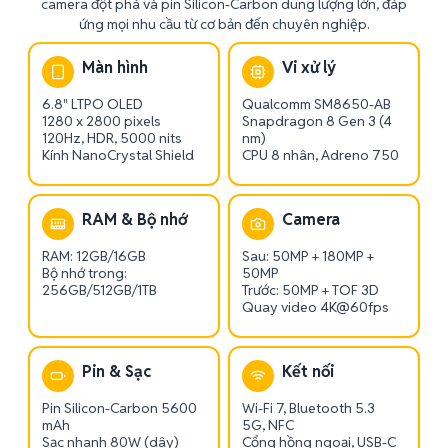
camera đột phá và pin Silicon-Carbon dung lượng lớn, đáp
ứng mọi nhu cầu từ cơ bản đến chuyên nghiệp.
Màn hình
Vi xử lý
6.8" LTPO OLED
Qualcomm SM8650-AB
1280 x 2800 pixels
Snapdragon 8 Gen 3 (4
120Hz, HDR, 5000 nits
nm)
Kính NanoCrystal Shield
CPU 8 nhân, Adreno 750
RAM & Bộ nhớ
Camera
RAM: 12GB/16GB
Sau: 50MP + 180MP +
Bộ nhớ trong:
50MP
256GB/512GB/1TB
Trước: 50MP + TOF 3D
Quay video 4K@60fps
Pin & Sạc
Kết nối
Pin Silicon-Carbon 5600
Wi-Fi 7, Bluetooth 5.3
mAh
5G, NFC
Sạc nhanh 80W (dây)
Cổng hồng ngoại, USB-C