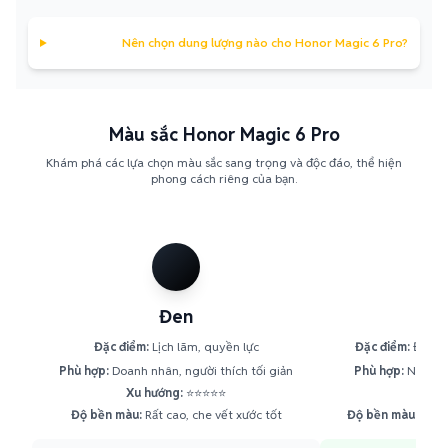
Nên chọn dung lượng nào cho Honor Magic 6 Pro?
Màu sắc Honor Magic 6 Pro
Khám phá các lựa chọn màu sắc sang trọng và độc đáo, thể hiện
phong cách riêng của bạn.
Đen
X
Đặc điểm:
Lịch lãm, quyền lực
Đặc điểm:
Độc đá
Phù hợp:
Doanh nhân, người thích tối giản
Phù hợp:
Người y
Xu hướng:
⭐⭐⭐⭐⭐
Xu h
Độ bền màu:
Rất cao, che vết xước tốt
Độ bền màu:
Cao, 