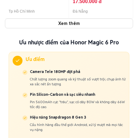
17.500.000 đ
Tp Hồ Chí Minh
Đà Nẵng
Xem thêm
Ưu nhược điểm của Honor Magic 6 Pro
Ưu điểm
Camera Tele 180MP đột phá
Chất lượng zoom quang và kỹ thuật số vượt trội, chụp ảnh từ
xa sắc nét ấn tượng.
Pin Silicon-Carbon và sạc siêu nhanh
Pin 5600mAh cực "trâu", sạc có dây 80W và không dây 66W
tốc độ cao.
Hiệu năng Snapdragon 8 Gen 3
Cấu hình hàng đầu thế giới Android, xử lý mượt mà mọi tác
vụ nặng.