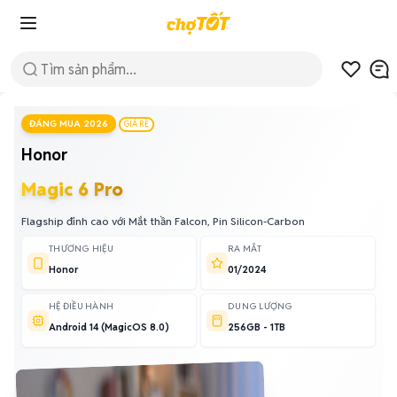
ĐÁNG MUA 2026
GIÁ RẺ
Honor
Magic 6 Pro
Flagship đỉnh cao với Mắt thần Falcon, Pin Silicon-Carbon
THƯƠNG HIỆU
RA MẮT
Honor
01/2024
HỆ ĐIỀU HÀNH
DUNG LƯỢNG
Android 14 (MagicOS 8.0)
256GB - 1TB