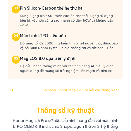
Pin Silicon-Carbon thế hệ thứ hai
03
Dung lượng pin 5600mAh cực lớn cho thời lượng sử dụng
bền bỉ, kết hợp cùng sạc nhanh có dây 80W và không dây
66W.
Màn hình LTPO siêu bền
04
Độ sáng tối đa 5000 nits hiển thị rõ nét ngoài trời, được bảo
vệ bởi kính NanoCrystal Shield chống rơi vỡ tốt hơn 10 lần.
MagicOS 8.0 dựa trên ý định
05
Hệ điều hành thông minh với các tính năng AI, hiểu ý định
người dùng để mang lại trải nghiệm liền mạch và tiện lợi.
So sánh Honor Magic 6 Pro với các dòng khác
Thông số kỹ thuật
Honor Magic 6 Pro sở hữu cấu hình hàng đầu với màn hình
LTPO OLED 6.8 inch, chip Snapdragon 8 Gen 3, hệ thống