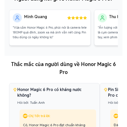
Minh Quang
Thu Hà
"Vừa sắm Honor Magic 6 Pro, phải nói là camera tele
"Ấn tượng với thiết 
180MP quá đỉnh, zoom xa mà ảnh vẫn nét căng. Pin
là cụm camera Mắt T
trâu dùng cả ngày không lo."
tay, xem phim siêu đ
Thắc mắc của người dùng về Honor Magic 6
Pro
Honor Magic 6 Pro có kháng nước
Pin Silic
không?
Pro có gì 
Hỏi bởi:
Tuấn Anh
Hỏi bởi:
Phư
Chị Tốt trả lời:
Chị T
Có, Honor Magic 6 Pro đạt chuẩn kháng
Đây là c