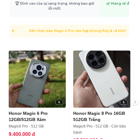
🏆 Đỉnh cao của sự sang trọng, không bao giờ
🌿 Mang vẻ đẹp của
lỗi mốt.
k
Nên chọn màu Magic 6 Pro nào hợp phong thủy & cá tính?
5
5
Honor Magic 6 Pro
Honor Magic 8 Pro 16GB
12GB/512GB Xám
512GB Trắng
Magic6 Pro - 512 GB
Magic6 Pro - 512 GB - Còn bảo
hành
9.400.000 đ