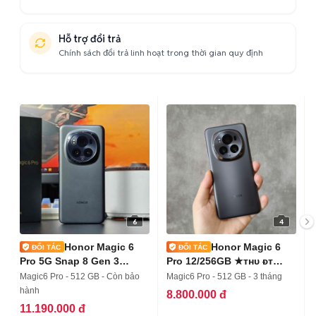
Hỗ trợ đổi trả
Chính sách đổi trả linh hoạt trong thời gian quy định
6
4
Honor Magic 6
Honor Magic 6
Pro 5G Snap 8 Gen 3
Pro 12/256GB ★ᴛʜᴜ ᴆᴛ
_COD Toàn Quốc
ᴄᴜ̃★
Magic6 Pro - 512 GB - Còn bảo
Magic6 Pro - 512 GB - 3 tháng
hành
8.800.000 đ
11.190.000 đ