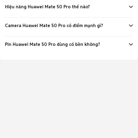
nét mượt mà với kính Kunlun Glass.
Hiệu năng Huawei Mate 50 Pro thế nào?
Chip Kirin 9000S mạnh mẽ, RAM 8GB xử lý tốt tác vụ nặng
và đa nhiệm mượt mà.
Camera Huawei Mate 50 Pro có điểm mạnh gì?
Camera chính 50MP biến khẩu độ + 13MP siêu rộng + 64MP
tele 3.5x, chụp ảnh Leica chuyên nghiệp.
Pin Huawei Mate 50 Pro dùng có bền không?
Pin 4700mAh hỗ trợ sạc nhanh 66W, sử dụng thoải mái cả
ngày và sạc siêu tốc.