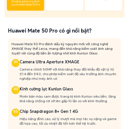
Khoảng giá trung bình
của Huawei Mate 50 Pro
Huawei Mate 50 Pro có gì nổi bật?
Huawei Mate 50 Pro đánh dấu kỷ nguyên mới với công nghệ
XMAGE thay thế Leica, mang đến khả năng kiểm soát ánh sáng
tuyệt vời cùng độ bền ấn tượng nhờ kính Kunlun Glass.
Camera Ultra Aperture XMAGE
01
Camera chính 50MP với khả năng thay đổi khẩu độ vật lý từ
f/1.4 đến f/4.0, cho phép kiểm soát độ sâu trường ảnh chuyên
nghiệp như máy ảnh cơ.
Kính cường lực Kunlun Glass
02
Phiên bản màu cam được trang bị kính Kunlun siêu bền, tăng
khả năng chống rơi vỡ lên gấp 10 lần so với kính thường.
Chip Snapdragon 8+ Gen 1 4G
03
Hiệu năng đỉnh cao, xử lý mượt mà mọi tác vụ nặng và game
đồ họa cao, tối ưu nhiệt độ tốt hơn thế hệ trước.