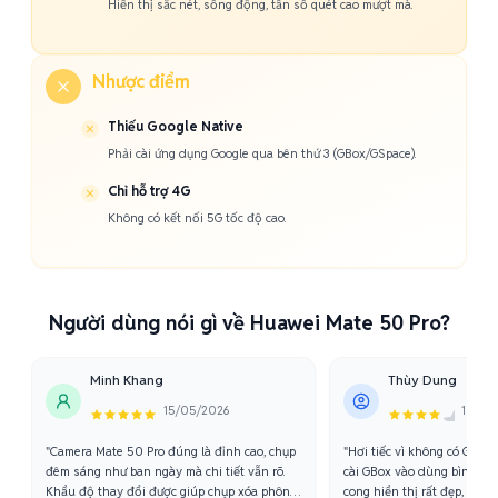
Hiển thị sắc nét, sống động, tần số quét cao mượt mà.
Nhược điểm
Thiếu Google Native
Phải cài ứng dụng Google qua bên thứ 3 (GBox/GSpace).
Chỉ hỗ trợ 4G
Không có kết nối 5G tốc độ cao.
Người dùng nói gì về Huawei Mate 50 Pro?
Minh Khang
Thùy Dung
15/05/2026
10/06
"Camera Mate 50 Pro đúng là đỉnh cao, chụp
"Hơi tiếc vì không có Googl
đêm sáng như ban ngày mà chi tiết vẫn rõ.
cài GBox vào dùng bình th
Khẩu độ thay đổi được giúp chụp xóa phông
cong hiển thị rất đẹp, màu