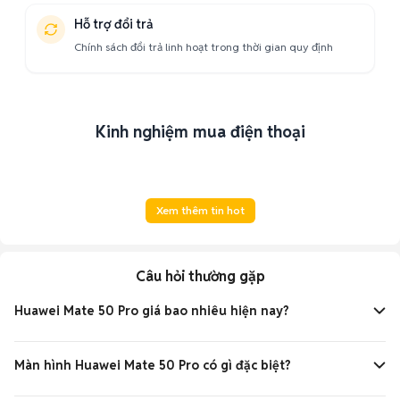
Hỗ trợ đổi trả
Chính sách đổi trả linh hoạt trong thời gian quy định
Kinh nghiệm mua điện thoại
Xem thêm tin hot
Câu hỏi thường gặp
Huawei Mate 50 Pro giá bao nhiêu hiện nay?
Giá Huawei Mate 50 Pro khoảng 5,5-7 triệu đồng cho hàng
cũ 8-256GB/512GB, tùy tình trạng.
Màn hình Huawei Mate 50 Pro có gì đặc biệt?
Màn hình OLED 6.74 inch 1.5K 120Hz cong viền, hiển thị sắc