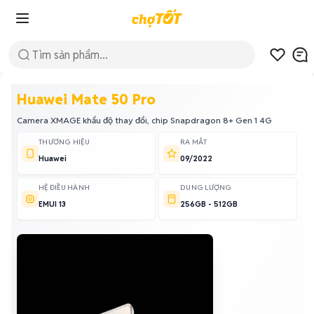
Huawei Mate 50 Pro
Camera XMAGE khẩu độ thay đổi, chip Snapdragon 8+ Gen 1 4G
THƯƠNG HIỆU
RA MẮT
Huawei
09/2022
HỆ ĐIỀU HÀNH
DUNG LƯỢNG
EMUI 13
256GB - 512GB