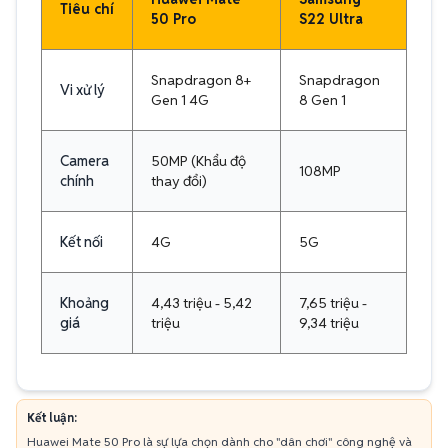
Tiêu chí
50 Pro
S22 Ultra
Snapdragon 8+
Snapdragon
Vi xử lý
Gen 1 4G
8 Gen 1
Camera
50MP (Khẩu độ
108MP
chính
thay đổi)
Kết nối
4G
5G
Khoảng
4,43 triệu - 5,42
7,65 triệu -
giá
triệu
9,34 triệu
Kết luận:
Huawei Mate 50 Pro là sự lựa chọn dành cho "dân chơi" công nghệ và