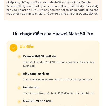
nhiếp ảnh, những người sẵn sàng đánh đổi sự tiện lợi của Google
Services để lấy một thiết bị có camera xuất sắc, thiết kế độc đáo và độ
bền cao. Samsung S22 Ultra phù hợp hơn với đại đa số người dùng cần
một chiếc flagship toàn diện, hỗ trợ 5G và hệ sinh thái Google đầy đủ.
Ưu nhược điểm của Huawei Mate 50 Pro
Ưu điểm
Camera XMAGE xuất sắc
Khẩu độ thay đổi f/1.4-f/4.0 cho ảnh chụp đêm và xóa phông
tuyệt đẹp.
Hiệu năng mạnh mẽ
Chip Snapdragon 8+ Gen 1 4G tối ưu tốt, chiến game mượt.
Độ bền cao
Kính Kunlun Glass và chuẩn IP68 (lên đến 6m) siêu bền bỉ.
Màn hình OLED 120Hz