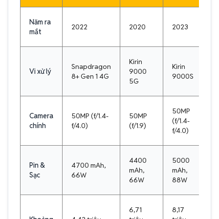
Năm ra
2022
2020
2023
mắt
Kirin
Snapdragon
Kirin
Vi xử lý
9000
8+ Gen 1 4G
9000S
5G
50MP
Camera
50MP (f/1.4-
50MP
(f/1.4-
chính
f/4.0)
(f/1.9)
f/4.0)
4400
5000
Pin &
4700 mAh,
mAh,
mAh,
Sạc
66W
66W
88W
6,71
8,17