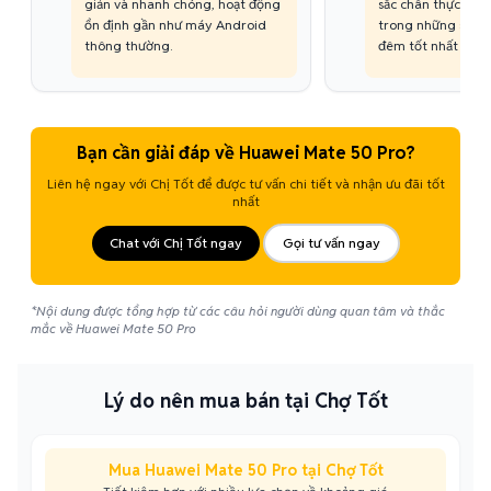
giản và nhanh chóng, hoạt động
sắc chân thực. Đây
ổn định gần như máy Android
trong những smar
thông thường.
đêm tốt nhất thị t
Bạn cần giải đáp về Huawei Mate 50 Pro?
Liên hệ ngay với Chị Tốt để được tư vấn chi tiết và nhận ưu đãi tốt
nhất
Chat với Chị Tốt ngay
Gọi tư vấn ngay
*Nội dung được tổng hợp từ các câu hỏi người dùng quan tâm và thắc
mắc về Huawei Mate 50 Pro
Lý do nên mua bán tại Chợ Tốt
Mua Huawei Mate 50 Pro tại Chợ Tốt