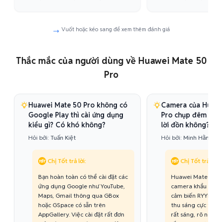
rất nghệ."
độc đáo."
Vuốt hoặc kéo sang để xem thêm đánh giá
Thắc mắc của người dùng về Huawei Mate 50
Pro
Huawei Mate 50 Pro không có
Camera của Huawe
Google Play thì cài ứng dụng
Pro chụp đêm có t
kiểu gì? Có khó không?
lời đồn không?
Hỏi bởi:
Tuấn Kiệt
Hỏi bởi:
Minh Hằng
Chị Tốt trả lời:
Chị Tốt trả lời:
Bạn hoàn toàn có thể cài đặt các
Huawei Mate 50 P
ứng dụng Google như YouTube,
camera khẩu độ lớ
Maps, Gmail thông qua GBox
cảm biến RYYB độc
hoặc GSpace có sẵn trên
thu sáng cực tốt.
AppGallery. Việc cài đặt rất đơn
rất sáng, rõ nét, í