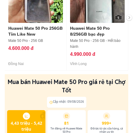
5
5
Huawei Mate 50 Pro 256GB
Huawei Mate 50 Pro
Tím Like New
8/256GB bạc đẹp
Mate 50 Pro - 256 GB
Mate 50 Pro - 256 GB - Hết bảo
hành
4.600.000 đ
4.990.000 đ
Đồng Nai
Vĩnh Long
Mua bán Huawei Mate 50 Pro giá rẻ tại Chợ
Tốt
Cập nhật: 09/08/2026
₫
4,43 triệu - 5,42
81
999+
triệu
Tin đăng về Huawei Mate
Đối tác từ các cửa hàng, cá
50 Pro
nhân uy tín