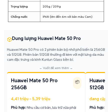
Trọng lượng
205g / 209g
Chống nước
IP68 (lên đến 6m với bản màu Cam)
Dung lượng Huawei Mate 50 Pro
Huawei Mate 50 Pro có 2 phiên bản bộ nhớ phổ biến là 256GB
và 512GB. Phiên bản 512GB thường đi kèm với mặt lưng da màu
cam đặc trưng và kính Kunlun Glass bền bỉ.
← Vuốt để xem thêm →
Huawei Mate 50 Pro
Huawei M
📦
256GB
512GB
4,41 triệu - 5,39 triệu
đang cập n
Phù hợp:
Nhu cầu cơ bản, lưu trữ vừa phải
Phù hợp:
Lưu 