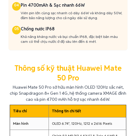
Pin 4700mAh & Sạc nhanh 66W
04
Viên pin lớn cùng sạc nhanh có dây 66W và không dây 50W,
đảm bảo năng lượng cho cả ngày dài sử dụng.
Chống nước IP68
05
Khả năng kháng nước và bụi chuẩn IP68, đặc biệt bản màu
cam có thể chịu nước ở độ sâu lên đến 6 mét.
Thông số kỹ thuật Huawei Mate
50 Pro
Huawei Mate 50 Pro sở hữu màn hình OLED 120Hz sắc nét,
chip Snapdragon 8+ Gen 1 4G, hệ thống camera XMAGE đỉnh
cao và pin 4700 mAh hỗ trợ sạc nhanh 66W.
Tiêu chí
Thông tin chi tiết
Màn hình
OLED 6.74", 120Hz, 1212 x 2616 Pixels
Chính 50 MP (f/1.4-f/4.0) & Tele 64 MP &