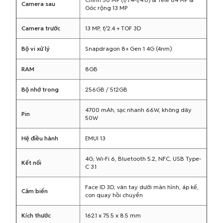
Camera sau
Góc rộng 13 MP
Camera trước
13 MP, f/2.4 + TOF 3D
Bộ vi xử lý
Snapdragon 8+ Gen 1 4G (4nm)
RAM
8GB
Bộ nhớ trong
256GB / 512GB
4700 mAh, sạc nhanh 66W, không dây
Pin
50W
Hệ điều hành
EMUI 13
4G, Wi-Fi 6, Bluetooth 5.2, NFC, USB Type-
Kết nối
C 3.1
Face ID 3D, vân tay dưới màn hình, áp kế,
Cảm biến
con quay hồi chuyển
Kích thước
162.1 x 75.5 x 8.5 mm