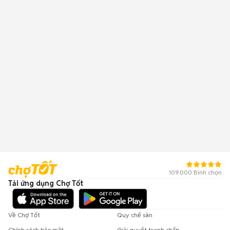
109.000 Bình chọn
Tải ứng dụng Chợ Tốt
Về Chợ Tốt
Quy chế sàn
Chính sách bảo mật
Giải quyết tranh chấp