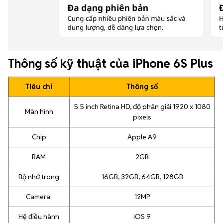
Thông số kỹ thuật của iPhone 6S Plus
Tiêu chí
Thông số
5.5 inch Retina HD, độ phân giải 1920 x 1080
Màn hình
pixels
Chip
Apple A9
RAM
2GB
Bộ nhớ trong
16GB, 32GB, 64GB, 128GB
Camera
12MP
Hệ điều hành
iOS 9