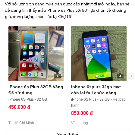
Với số lượng tin đăng mua bán được cập nhật mới mỗi ngày, bạn sẽ
dễ dàng tìm thấy mẫu iPhone 6s Plus với
501
lựa chọn về khoảng
giá, dung lượng, màu sắc tại Chợ Tốt
4
4
iPhone 6s Plus 32GB Vàng
iphone 6splus 32gb mvt
Đã sử dụng
còn lại full chức năng
iPhone 6S Plus - 32 GB
iPhone 6S Plus - 32 GB - Hết bảo
hành
450.000 đ
850.000 đ
Tp Hồ Chí Minh
Vĩnh Long
Xem thêm