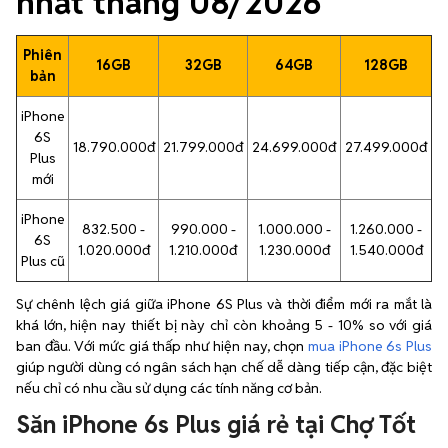
nhất tháng 08/2026
Phiên
16GB
32GB
64GB
128GB
bản
iPhone
6S
18.790.000đ
21.799.000đ
24.699.000đ
27.499.000đ
Plus
mới
iPhone
832.500 -
990.000 -
1.000.000 -
1.260.000 -
6S
1.020.000đ
1.210.000đ
1.230.000đ
1.540.000đ
Plus cũ
Sự chênh lệch giá giữa iPhone 6S Plus và thời điểm mới ra mắt là
khá lớn, hiện nay thiết bị này chỉ còn khoảng 5 - 10% so với giá
ban đầu. Với mức giá thấp như hiện nay, chọn
mua iPhone 6s Plus
giúp người dùng có ngân sách hạn chế dễ dàng tiếp cận, đặc biệt
nếu chỉ có nhu cầu sử dụng các tính năng cơ bản.
Săn iPhone 6s Plus giá rẻ tại Chợ Tốt