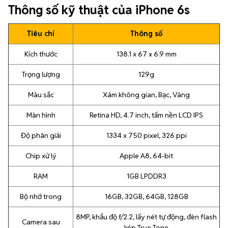
Thông số kỹ thuật của iPhone 6s
Tiêu chí
Thông số
Kích thước
138.1 x 67 x 6.9 mm
Trọng lượng
129g
Màu sắc
Xám không gian, Bạc, Vàng
Màn hình
Retina HD, 4.7 inch, tấm nền LCD IPS
Độ phân giải
1334 x 750 pixel, 326 ppi
Chip xử lý
Apple A8, 64-bit
RAM
1GB LPDDR3
Bộ nhớ trong
16GB, 32GB, 64GB, 128GB
8MP, khẩu độ f/2.2, lấy nét tự động, đèn flash
Camera sau
kép True Tone