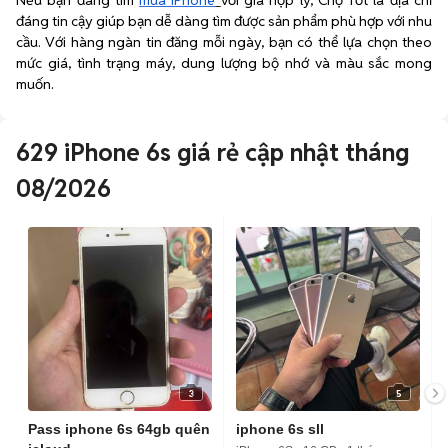
Nếu bạn đang tìm
mua iPhone
với giá hợp lý, Chợ Tốt là địa chỉ
đáng tin cậy giúp bạn dễ dàng tìm được sản phẩm phù hợp với nhu
cầu. Với hàng ngàn tin đăng mỗi ngày, bạn có thể lựa chọn theo
mức giá, tình trạng máy, dung lượng bộ nhớ và màu sắc mong
muốn.
629
iPhone 6s giá rẻ cập nhật tháng
08/2026
3
5
Pass iphone 6s 64gb quên
iphone 6s sll