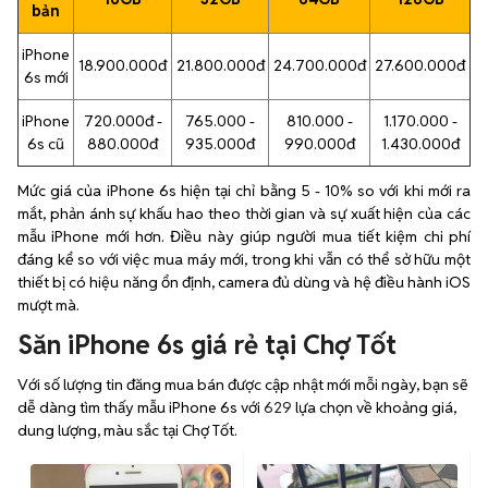
bản
iPhone
18.900.000đ
21.800.000đ
24.700.000đ
27.600.000đ
6s mới
iPhone
720.000đ -
765.000 -
810.000 -
1.170.000 -
6s cũ
880.000đ
935.000đ
990.000đ
1.430.000đ
Mức giá của iPhone 6s hiện tại chỉ bằng 5 - 10% so với khi mới ra
mắt, phản ánh sự khấu hao theo thời gian và sự xuất hiện của các
mẫu iPhone mới hơn. Điều này giúp người mua tiết kiệm chi phí
đáng kể so với việc mua máy mới, trong khi vẫn có thể sở hữu một
thiết bị có hiệu năng ổn định, camera đủ dùng và hệ điều hành iOS
mượt mà.
Săn iPhone 6s giá rẻ tại Chợ Tốt
Với số lượng tin đăng mua bán được cập nhật mới mỗi ngày, bạn sẽ
dễ dàng tìm thấy mẫu iPhone 6s với
629
lựa chọn về khoảng giá,
dung lượng, màu sắc tại Chợ Tốt.