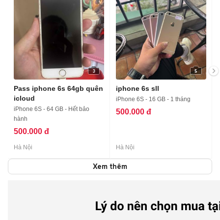
3
5
Pass iphone 6s 64gb quên
iphone 6s sll
icloud
iPhone 6S - 16 GB - 1 tháng
iPhone 6S - 64 GB - Hết bảo
500.000 đ
hành
500.000 đ
Hà Nội
Hà Nội
Xem thêm