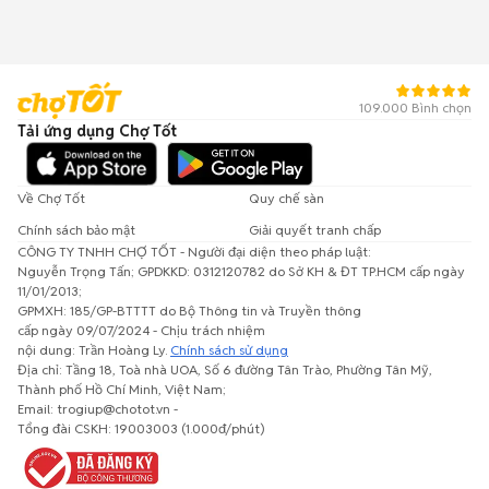
109.000 Bình chọn
Tải ứng dụng Chợ Tốt
Về Chợ Tốt
Quy chế sàn
Chính sách bảo mật
Giải quyết tranh chấp
CÔNG TY TNHH CHỢ TỐT - Người đại diện theo pháp luật:
Nguyễn Trọng Tấn; GPDKKD: 0312120782 do Sở KH & ĐT TP.HCM cấp ngày
11/01/2013;
GPMXH: 185/GP-BTTTT do Bộ Thông tin và Truyền thông
cấp ngày 09/07/2024 - Chịu trách nhiệm
nội dung: Trần Hoàng Ly.
Chính sách sử dụng
Địa chỉ: Tầng 18, Toà nhà UOA, Số 6 đường Tân Trào, Phường Tân Mỹ,
Thành phố Hồ Chí Minh, Việt Nam;
Email: trogiup@chotot.vn -
Tổng đài CSKH: 19003003 (1.000đ/phút)