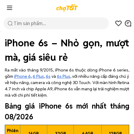
iPhone 6s – Nhỏ gọn, mượt
mà, giá siêu rẻ
Ra mắt vào tháng 9/2015, iPhone 6s thuộc dòng iPhone 6 series,
gồm
iPhone 6
,
6 Plus
,
6s
và
6s Plus
, với nhiều nâng cấp đáng chú ý
về hiệu năng, camera và công nghệ 3D Touch. Với màn hình Retina
4.7 inch và chip Apple A9, iPhone 6s vẫn mang lại trải nghiệm mượt
mà với chi phí tiết kiệm.
Bảng giá iPhone 6s mới nhất tháng
08/2026
Phiên
16GB
32GB
64GB
128GB