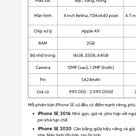
Màu sắc
Bạc, Vàng, Hồng
Màn hình
4 inch Retina, 1136x640 pixel
4.7 i
Chip xử lý
Apple A9
RAM
2GB
Bộ nhớ trong
16GB, 32GB, 64GB
Camera
12MP (sau), 1.2MP (trước)
Pin
1,624mAh
Giá cũ
990.000 - 2.590.000đ
Mỗi phiên bản iPhone SE cũ đều có điểm mạnh riêng, phù 
iPhone SE 2016
: Nhỏ gọn, giá rẻ, phù hợp với ngư
pin khá hạn chế.
iPhone SE 2020
: Cân bằng giữa hiệu năng và giá 
nhẹ. Màn hình lớn hơn, pin ổn hơn.