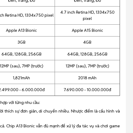
Đen, Trắng, Đỏ
Đen, Trắng, Đỏ
4.7 inch Retina HD, 1334x750
nch Retina HD, 1334x750 pixel
pixel
Apple A13 Bionic
Apple A15 Bionic
3GB
4GB
64GB, 128GB, 256GB
64GB, 128GB, 256GB
12MP (sau), 7MP (trước)
12MP (sau), 7MP (trước)
1,821mAh
2018 mAh
2.499.000 - 6.000.000đ
7.690.000 - 10.000.000đ
hợp với từng nhu cầu:
ời thích sự đơn giản, di chuyển nhiều. Nhược điểm là cấu hình và
cả. Chip A13 Bionic vẫn đủ mạnh để xử lý đa tác vụ và chơi game