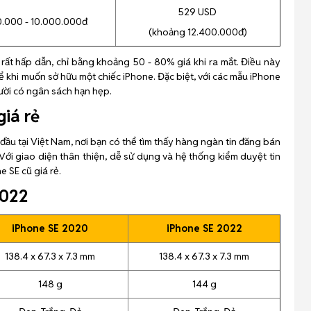
529 USD
.000 - 10.000.000đ
(khoảng 12.400.000đ)
 rất hấp dẫn, chỉ bằng khoảng 50 - 80% giá khi ra mắt. Điều này
ể khi muốn sở hữu một chiếc iPhone. Đặc biệt, với các mẫu iPhone
ười có ngân sách hạn hẹp.
giá rẻ
đầu tại Việt Nam, nơi bạn có thể tìm thấy hàng ngàn tin đăng bán
 Với giao diện thân thiện, dễ sử dụng và hệ thống kiểm duyệt tin
e SE cũ giá rẻ.
2022
iPhone SE 2020
iPhone SE 2022
138.4 x 67.3 x 7.3 mm
138.4 x 67.3 x 7.3 mm
148 g
144 g