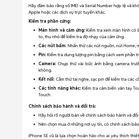
Hãy đảm bảo rằng số IMEI và Serial Number hợp lệ và k
Apple hoặc các dịch vụ trực tuyến khác.
Kiểm tra phần cứng:
Màn hình và cảm ứng:
Kiểm tra xem màn hình có b
to, thu nhỏ để kiểm tra độ nhạy của cảm ứng.
Các nút bấm:
Nhấn thử các nút nguồn, nút Home, 
Pin:
Kiểm tra dung lượng pin bằng cách xem phần t
Camera:
Chụp thử vài bức ảnh bằng camera trước
không.
Kết nối:
Cắm thử tai nghe, sạc pin để kiểm tra các
Các tính năng khác:
Kiểm tra cảm biến vân tay Tou
Touch.
Chính sách bảo hành và đổi trả:
Hãy hỏi rõ người bán về chính sách bảo hành và đổ
Nên chọn mua ở những nơi uy tín, có chính sách bả
iPhone SE cũ là lựa chọn hoàn hảo cho ai yêu thích th