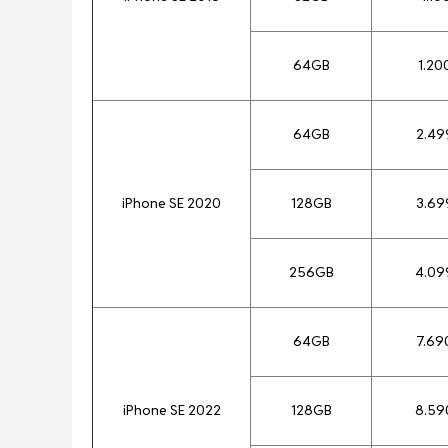
64GB
1.20
64GB
2.49
iPhone SE 2020
128GB
3.69
256GB
4.09
64GB
7.69
iPhone SE 2022
128GB
8.59