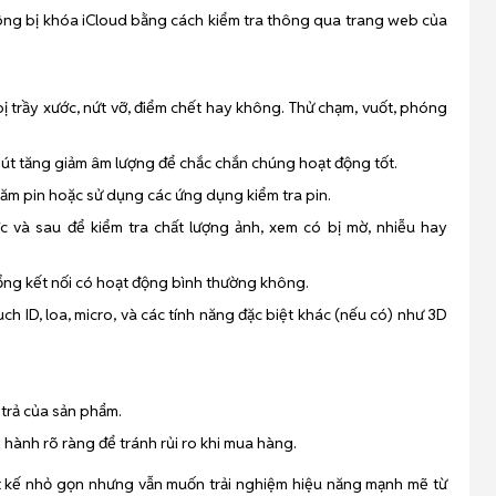
hông bị khóa iCloud bằng cách kiểm tra thông qua trang web của
ị trầy xước, nứt vỡ, điểm chết hay không. Thử chạm, vuốt, phóng
nút tăng giảm âm lượng để chắc chắn chúng hoạt động tốt.
răm pin hoặc sử dụng các ứng dụng kiểm tra pin.
 và sau để kiểm tra chất lượng ảnh, xem có bị mờ, nhiễu hay
 cổng kết nối có hoạt động bình thường không.
ch ID, loa, micro, và các tính năng đặc biệt khác (nếu có) như 3D
i trả của sản phẩm.
o hành rõ ràng để tránh rủi ro khi mua hàng.
iết kế nhỏ gọn nhưng vẫn muốn trải nghiệm hiệu năng mạnh mẽ từ