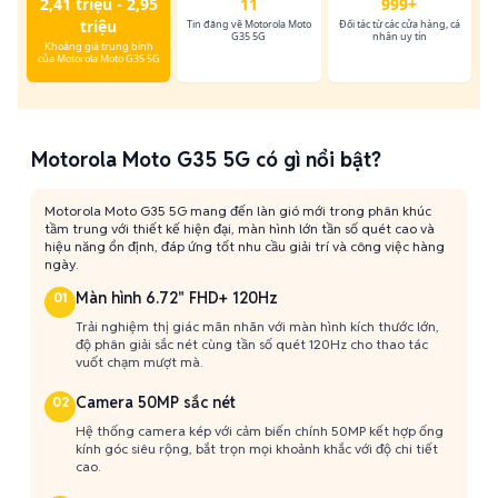
2,41 triệu - 2,95
11
999+
triệu
Tin đăng về Motorola Moto
Đối tác từ các cửa hàng, cá
G35 5G
nhân uy tín
Khoảng giá trung bình
của Motorola Moto G35 5G
Motorola Moto G35 5G có gì nổi bật?
Motorola Moto G35 5G mang đến làn gió mới trong phân khúc
tầm trung với thiết kế hiện đại, màn hình lớn tần số quét cao và
hiệu năng ổn định, đáp ứng tốt nhu cầu giải trí và công việc hàng
ngày.
Màn hình 6.72" FHD+ 120Hz
01
Trải nghiệm thị giác mãn nhãn với màn hình kích thước lớn,
độ phân giải sắc nét cùng tần số quét 120Hz cho thao tác
vuốt chạm mượt mà.
Camera 50MP sắc nét
02
Hệ thống camera kép với cảm biến chính 50MP kết hợp ống
kính góc siêu rộng, bắt trọn mọi khoảnh khắc với độ chi tiết
cao.