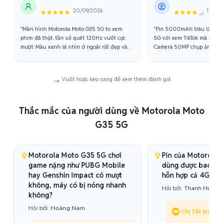
20/09/2026
15/09
"Màn hình Motorola Moto G35 5G to xem
"Pin 5000mAh trâu lắm, m
phim đã thật, tần số quét 120Hz vuốt cực
5G với xem TikTok mà tối v
mượt. Màu xanh lá nhìn ở ngoài rất đẹp và
Camera 50MP chụp ảnh sắc
nổi bật."
Facebook lung linh."
Vuốt hoặc kéo sang để xem thêm đánh giá
Thắc mắc của người dùng về Motorola Moto
G35 5G
Motorola Moto G35 5G chơi
Pin của Motorola
game nặng như PUBG Mobile
dùng được bao lâu
hay Genshin Impact có mượt
hỗn hợp cả 4G/5G 
không, máy có bị nóng nhanh
Hỏi bởi:
Thanh Hương
không?
Hỏi bởi:
Hoàng Nam
Chị Tốt trả lời: