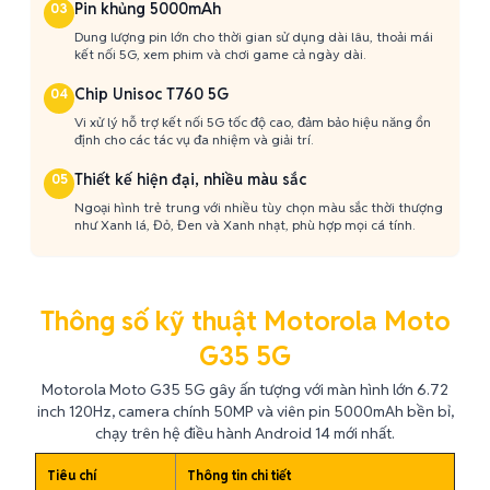
Pin khủng 5000mAh
03
Dung lượng pin lớn cho thời gian sử dụng dài lâu, thoải mái
kết nối 5G, xem phim và chơi game cả ngày dài.
Chip Unisoc T760 5G
04
Vi xử lý hỗ trợ kết nối 5G tốc độ cao, đảm bảo hiệu năng ổn
định cho các tác vụ đa nhiệm và giải trí.
Thiết kế hiện đại, nhiều màu sắc
05
Ngoại hình trẻ trung với nhiều tùy chọn màu sắc thời thượng
như Xanh lá, Đỏ, Đen và Xanh nhạt, phù hợp mọi cá tính.
Thông số kỹ thuật Motorola Moto
G35 5G
Motorola Moto G35 5G gây ấn tượng với màn hình lớn 6.72
inch 120Hz, camera chính 50MP và viên pin 5000mAh bền bỉ,
chạy trên hệ điều hành Android 14 mới nhất.
Tiêu chí
Thông tin chi tiết