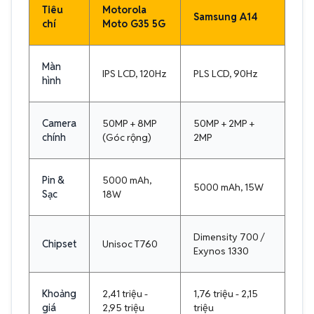
Tiêu
Motorola
Samsung A14
chí
Moto G35 5G
Màn
IPS LCD, 120Hz
PLS LCD, 90Hz
hình
Camera
50MP + 8MP
50MP + 2MP +
chính
(Góc rộng)
2MP
Pin &
5000 mAh,
5000 mAh, 15W
Sạc
18W
Dimensity 700 /
Chipset
Unisoc T760
Exynos 1330
Khoảng
2,41 triệu -
1,76 triệu - 2,15
giá
2,95 triệu
triệu