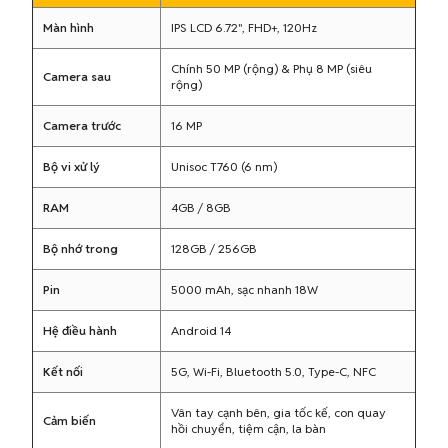
Màn hình
IPS LCD 6.72", FHD+, 120Hz
Chính 50 MP (rộng) & Phụ 8 MP (siêu
Camera sau
rộng)
Camera trước
16 MP
Bộ vi xử lý
Unisoc T760 (6 nm)
RAM
4GB / 8GB
Bộ nhớ trong
128GB / 256GB
Pin
5000 mAh, sạc nhanh 18W
Hệ điều hành
Android 14
Kết nối
5G, Wi-Fi, Bluetooth 5.0, Type-C, NFC
Vân tay cạnh bên, gia tốc kế, con quay
Cảm biến
hồi chuyển, tiệm cận, la bàn