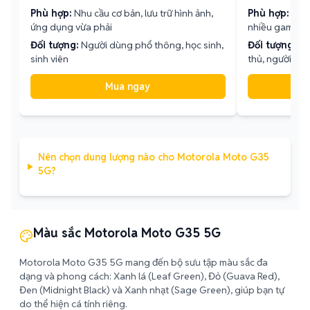
Phù hợp:
Nhu cầu cơ bản, lưu trữ hình ảnh,
Phù hợp:
Lưu 
ứng dụng vừa phải
nhiều game
Đối tượng:
Người dùng phổ thông, học sinh,
Đối tượng:
Ng
sinh viên
thủ, người dùn
Mua ngay
Nên chọn dung lượng nào cho Motorola Moto G35
5G?
Màu sắc Motorola Moto G35 5G
Motorola Moto G35 5G mang đến bộ sưu tập màu sắc đa
dạng và phong cách: Xanh lá (Leaf Green), Đỏ (Guava Red),
Đen (Midnight Black) và Xanh nhạt (Sage Green), giúp bạn tự
do thể hiện cá tính riêng.