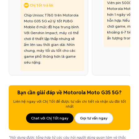
Viên pin 5000mAh
Chị Tốt trả lời:
Motorola Moto G3
hơn 1 ngày với nh
Chip Unisoc T760 trên Motorola
hỗn hợp. Nếu bật 5
Moto G35 5G xử lý tốt PUBG
chơi game, máy vẫ
Mobile ở mức đồ họa trung bình.
khoảng 6-7 tiếng o
Với Genshin Impact, máy có thể
ấn tượng trong tầ
chơi ở thiết lập thấp nhưng sẽ
ấm lên sau thời gian dài. Nhìn
chung, máy tối ưu tốt cho các
game phổ thông hơn là game
siêu nặng.
Bạn cần giải đáp về Motorola Moto G35 5G?
Liên hệ ngay với Chị Tốt để được tư vấn chi tiết và nhận ưu đãi tốt
nhất
Chat với Chị Tốt ngay
Gọi tư vấn ngay
*Nội dung được tổng hợp từ các câu hỏi người dùng quan tâm và thắc