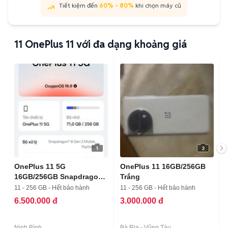
Tiết kiệm đến
60% - 80%
khi chọn máy cũ
11
OnePlus 11 với đa dạng khoảng giá
1
3
OnePlus 11 5G
OnePlus 11 16GB/256GB
16GB/256GB Snapdragon
Trắng
8 Gen 2
11 - 256 GB - Hết bảo hành
11 - 256 GB - Hết bảo hành
6.500.000 đ
3.000.000 đ
Ninh Bình
Bà Rịa - Vũng Tàu