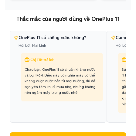
Thắc mắc của người dùng về OnePlus 11
OnePlus 11 có chống nước không?
Camera Ha
Hỏi bởi:
Mai Linh
Hỏi bởi:
Quố
Chị Tốt trả lời:
Chị T
Chào bạn, OnePlus 11 có chuẩn kháng nước
Sự hợp t
và bụi IP64. Điều này có nghĩa máy có thể
"Hiệu ch
kháng được nước bắn từ mọi hướng, đủ để
chụp từ 
bạn yên tâm khi đi mưa nhẹ, nhưng không
gần với 
nên ngâm máy trong nước nhé.
da ngườ
khác biệ
nịnh mắt