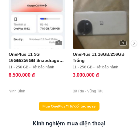
1
3
OnePlus 11 5G
OnePlus 11 16GB/256GB
16GB/256GB Snapdragon
Trắng
8 Gen 2
11 - 256 GB - Hết bảo hành
11 - 256 GB - Hết bảo hành
6.500.000 đ
3.000.000 đ
Ninh Bình
Bà Rịa - Vũng Tàu
Mua OnePlus 11 từ đối tác ngay
Kinh nghiệm mua điện thoại