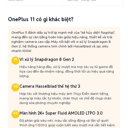
OnePlus 11 có gì khác biệt?
OnePlus 11 đánh dấu sự trở lại mạnh mẽ của "kẻ hủy diệt flagship",
mang đến sự cân bằng hoàn hảo giữa hiệu năng, thiết kế và trải
nghiệm camera cao cấp. Máy nổi bật với vi xử lý Snapdragon 8
Gen 2, hệ thống camera tinh chỉnh bởi Hasselblad và sạc siêu
nhanh 100W.
Vi xử lý Snapdragon 8 Gen 2
01
Hiệu năng hàng đầu, xử lý mượt mà mọi tác vụ từ game đồ
họa cao đến đa nhiệm nặng, đồng thời tối ưu hiệu quả năng
lượng.
Camera Hasselblad thế hệ thứ 3
02
Hợp tác với thương hiệu máy ảnh Thụy Điển danh tiếng,
mang lại màu sắc tự nhiên, chân thực và chế độ chụp chân
dung xóa phông chuyên nghiệp.
Màn hình 2K+ Super Fluid AMOLED LTPO 3.0
03
Độ phân giải siêu nét, màu sắc sống động và tần số quét
thích ứng 1-120Hz giúp cuộn lướt siêu mượt mà vẫn tiết kiệm