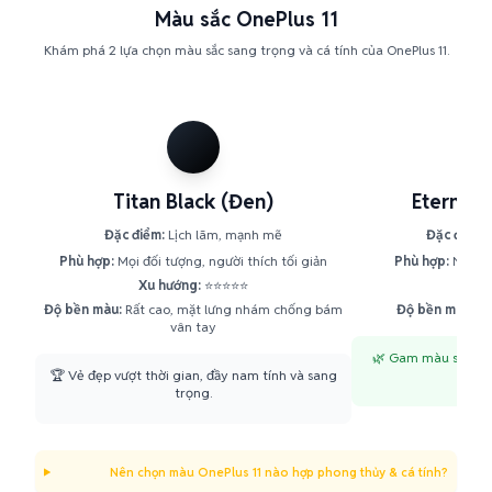
Màu sắc OnePlus 11
Khám phá 2 lựa chọn màu sắc sang trọng và cá tính của OnePlus 11.
Titan Black (Đen)
Eternal 
Đặc điểm:
Lịch lãm, mạnh mẽ
Đặc điểm:
Phù hợp:
Mọi đối tượng, người thích tối giản
Phù hợp:
Người 
Xu hướng:
⭐⭐⭐⭐⭐
Xu h
Độ bền màu:
Rất cao, mặt lưng nhám chống bám
Độ bền màu:
Ca
vân tay
🌿 Gam màu sâu thẳ
🏆 Vẻ đẹp vượt thời gian, đầy nam tính và sang
á
trọng.
Nên chọn màu OnePlus 11 nào hợp phong thủy & cá tính?