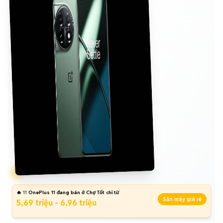
🔥
11
OnePlus 11 đang bán ở Chợ Tốt chỉ từ
Săn máy giá rẻ
5,69 triệu - 6,96 triệu