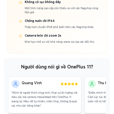
Không có sạc không dây
Một tính năng cao cấp còn thiếu so với các flagship cùng
tầm giá.
Chống nước chỉ IP64
Thấp hơn chuẩn IP68 phổ biến trên các flagship khác.
Camera tele chỉ zoom 2x
Khá hạn chế so với khả năng zoom xa của các đối thủ.
Người dùng nói gì về OnePlus 11?
Quang Vinh
Thu Hà
"Mình là người thích chụp ảnh, thực sự ấn tượng với
"Điểm mình thích nh
màu sắc mà camera Hasselblad trên OnePlus 11
Cắm sạc lúc đi tắm,
mang lại. Màu rất tự nhiên, chân thực, không bị quá
luôn nỗi lo hết pin g
rực như các hãng khác."