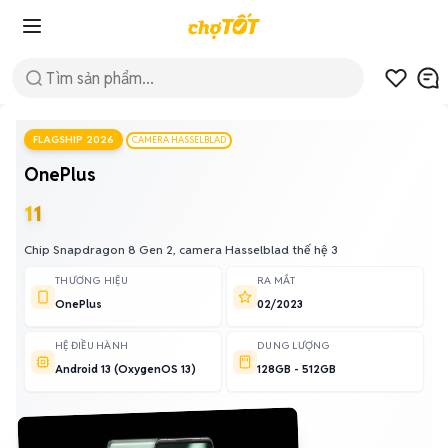
FLAGSHIP 2026
CAMERA HASSELBLAD
OnePlus
11
Chip Snapdragon 8 Gen 2, camera Hasselblad thế hệ 3
THƯƠNG HIỆU
RA MẮT
OnePlus
02/2023
HỆ ĐIỀU HÀNH
DUNG LƯỢNG
Android 13 (OxygenOS 13)
128GB - 512GB