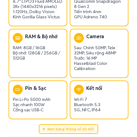
6.7" LTPO3 Fluid AMOLED
Qualcomm Snapdragon
2K+ (1440x3216 pixels)
8 Gen 2
1-120Hz, Dolby Vision
Tiến trình 4nm
Kính Gorilla Glass Victus
GPU Adreno 740
RAM & Bộ nhớ
Camera
RAM: 8GB / 16GB
Sau: Chính 50MP, Tele
Bộ nhớ: 128GB / 256GB /
32MP, Siêu rộng 48MP
512GB
Trước: 16 MP
Hasselblad Color
Calibration
Pin & Sạc
Kết nối
Pin Li-Po 5000 mAh
Wi-Fi 7
Sạc nhanh 100W
Bluetooth 5.3
Cổng sạc USB-C
5G, NFC, IP64
Xem bảng thông số chi tiết