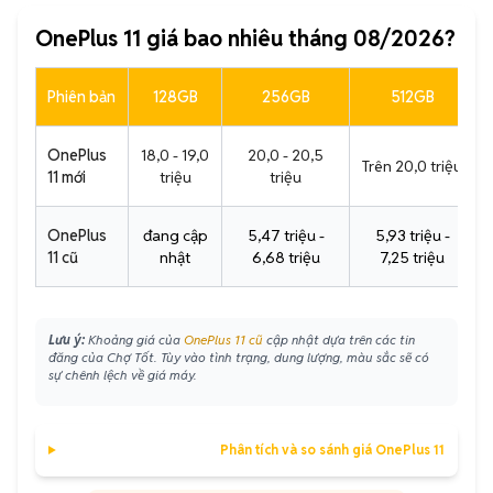
OnePlus 11 giá bao nhiêu tháng 08/2026?
Phiên bản
128GB
256GB
512GB
OnePlus
18,0 - 19,0
20,0 - 20,5
Trên 20,0 triệu
11 mới
triệu
triệu
OnePlus
đang cập
5,47 triệu -
5,93 triệu -
11 cũ
nhật
6,68 triệu
7,25 triệu
Lưu ý:
Khoảng giá của
OnePlus 11 cũ
cập nhật dựa trên các tin
đăng của Chợ Tốt. Tùy vào tình trạng, dung lượng, màu sắc sẽ có
sự chênh lệch về giá máy.
Phân tích và so sánh giá OnePlus 11