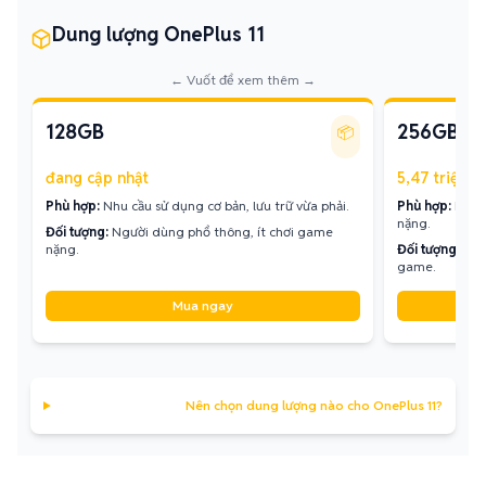
Dung lượng OnePlus 11
← Vuốt để xem thêm →
128GB
256GB
📦
đang cập nhật
5,47 triệu - 
Phù hợp:
Nhu cầu sử dụng cơ bản, lưu trữ vừa phải.
Phù hợp:
Lưu t
nặng.
Đối tượng:
Người dùng phổ thông, ít chơi game
nặng.
Đối tượng:
Ngư
game.
Mua ngay
Nên chọn dung lượng nào cho OnePlus 11?