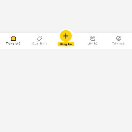
Trang chủ
Quản lý tin
Liên hệ
Tài khoản
Đăng tin
109.000 Bình chọn
Tải ứng dụng Chợ Tốt
Về Chợ Tốt
Quy chế sàn
Chính sách bảo mật
Giải quyết tranh chấp
CÔNG TY TNHH CHỢ TỐT - Người đại diện theo pháp luật: