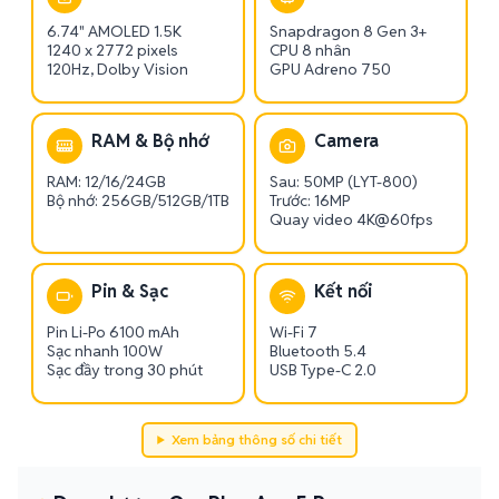
6.74" AMOLED 1.5K
Snapdragon 8 Gen 3+
1240 x 2772 pixels
CPU 8 nhân
120Hz, Dolby Vision
GPU Adreno 750
RAM & Bộ nhớ
Camera
RAM: 12/16/24GB
Sau: 50MP (LYT-800)
Bộ nhớ: 256GB/512GB/1TB
Trước: 16MP
Quay video 4K@60fps
Pin & Sạc
Kết nối
Pin Li-Po 6100 mAh
Wi-Fi 7
Sạc nhanh 100W
Bluetooth 5.4
Sạc đầy trong 30 phút
USB Type-C 2.0
Xem bảng thông số chi tiết