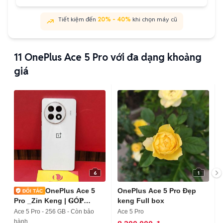
Tiết kiệm đến
20% - 40%
khi chọn máy cũ
11
OnePlus Ace 5 Pro với đa dạng khoảng
giá
6
1
OnePlus Ace 5
OnePlus Ace 5 Pro Đẹp
Pro _Zin Keng | 𝐆Ó𝐏
keng Full box
𝐎𝐍𝐋𝐈𝐍𝐄
Ace 5 Pro - 256 GB - Còn bảo
Ace 5 Pro
hành