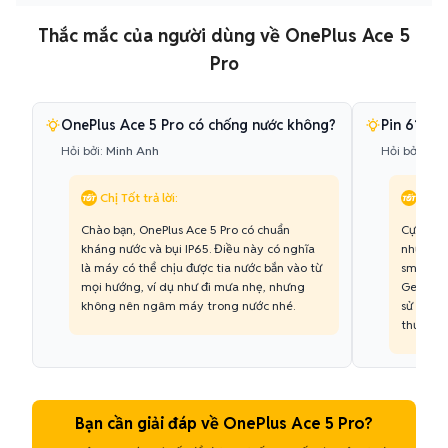
Thắc mắc của người dùng về OnePlus Ace 5
Pro
OnePlus Ace 5 Pro có chống nước không?
Pin 6100m
Hỏi bởi:
Minh Anh
Hỏi bởi:
Gia
Chị Tốt trả lời:
Chị T
Chào bạn, OnePlus Ace 5 Pro có chuẩn
Cực kỳ 
kháng nước và bụi IP65. Điều này có nghĩa
những vi
là máy có thể chịu được tia nước bắn vào từ
smartph
mọi hướng, ví dụ như đi mưa nhẹ, nhưng
Gen 3+ t
không nên ngâm máy trong nước nhé.
sử dụng 
thường.
Bạn cần giải đáp về OnePlus Ace 5 Pro?