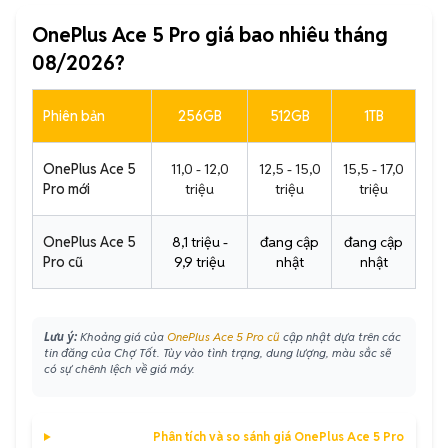
OnePlus Ace 5 Pro giá bao nhiêu tháng
08/2026?
Phiên bản
256GB
512GB
1TB
OnePlus Ace 5
11,0 - 12,0
12,5 - 15,0
15,5 - 17,0
Pro mới
triệu
triệu
triệu
OnePlus Ace 5
8,1 triệu -
đang cập
đang cập
Pro cũ
9,9 triệu
nhật
nhật
Lưu ý:
Khoảng giá của
OnePlus Ace 5 Pro cũ
cập nhật dựa trên các
tin đăng của Chợ Tốt. Tùy vào tình trạng, dung lượng, màu sắc sẽ
có sự chênh lệch về giá máy.
Phân tích và so sánh giá OnePlus Ace 5 Pro