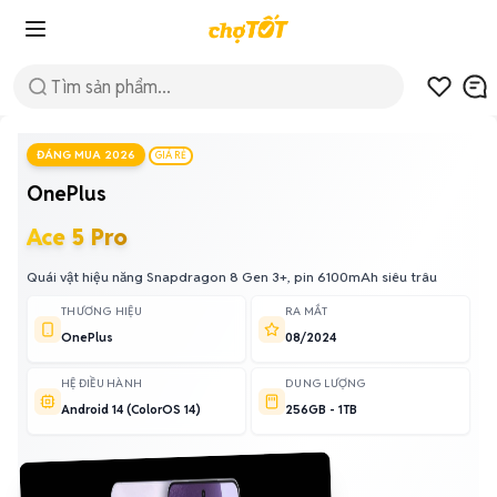
ĐÁNG MUA 2026
GIÁ RẺ
OnePlus
Ace 5 Pro
Quái vật hiệu năng Snapdragon 8 Gen 3+, pin 6100mAh siêu trâu
THƯƠNG HIỆU
RA MẮT
OnePlus
08/2024
HỆ ĐIỀU HÀNH
DUNG LƯỢNG
Android 14 (ColorOS 14)
256GB - 1TB