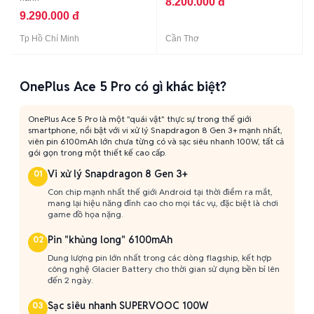
8.200.000 đ
9.290.000 đ
Tp Hồ Chí Minh
Cần Thơ
OnePlus Ace 5 Pro có gì khác biệt?
OnePlus Ace 5 Pro là một "quái vật" thực sự trong thế giới
smartphone, nổi bật với vi xử lý Snapdragon 8 Gen 3+ mạnh nhất,
viên pin 6100mAh lớn chưa từng có và sạc siêu nhanh 100W, tất cả
gói gọn trong một thiết kế cao cấp.
Vi xử lý Snapdragon 8 Gen 3+
01
Con chip mạnh nhất thế giới Android tại thời điểm ra mắt,
mang lại hiệu năng đỉnh cao cho mọi tác vụ, đặc biệt là chơi
game đồ họa nặng.
Pin "khủng long" 6100mAh
02
Dung lượng pin lớn nhất trong các dòng flagship, kết hợp
công nghệ Glacier Battery cho thời gian sử dụng bền bỉ lên
đến 2 ngày.
Sạc siêu nhanh SUPERVOOC 100W
03