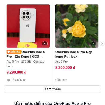
6
1
OnePlus Ace 5
OnePlus Ace 5 Pro Đẹp
Pro _Zin Keng | 𝐆Ó𝐏
keng Full box
𝐎𝐍𝐋𝐈𝐍𝐄
Ace 5 Pro - 256 GB - Còn bảo
Ace 5 Pro
hành
8.200.000 đ
9.290.000 đ
Tp Hồ Chí Minh
Cần Thơ
Xem thêm
Ưu nhược điểm của OnePlus Ace 5 Pro