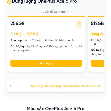
Dung lượng OnePlus Ace 5 Pro
← Vuốt để xem thêm →
256GB
512GB
📦
8,1 triệu - 9,9 triệu
đang cập nh
Phù hợp:
Lưu trữ thoải mái cho hầu hết nhu cầu.
Phù hợp:
Lưu 
mái.
Đối tượng:
Người dùng phổ thông, game thủ, người
thích chụp ảnh.
Đối tượng:
Gam
chuyên quay d
Mua ngay
Nên chọn dung lượng nào cho OnePlus Ace 5 Pro?
Màu sắc OnePlus Ace 5 Pro