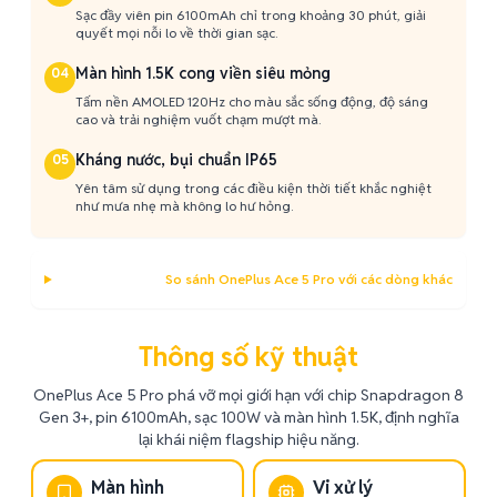
Sạc đầy viên pin 6100mAh chỉ trong khoảng 30 phút, giải
quyết mọi nỗi lo về thời gian sạc.
Màn hình 1.5K cong viền siêu mỏng
04
Tấm nền AMOLED 120Hz cho màu sắc sống động, độ sáng
cao và trải nghiệm vuốt chạm mượt mà.
Kháng nước, bụi chuẩn IP65
05
Yên tâm sử dụng trong các điều kiện thời tiết khắc nghiệt
như mưa nhẹ mà không lo hư hỏng.
So sánh OnePlus Ace 5 Pro với các dòng khác
Thông số kỹ thuật
OnePlus Ace 5 Pro phá vỡ mọi giới hạn với chip Snapdragon 8
Gen 3+, pin 6100mAh, sạc 100W và màn hình 1.5K, định nghĩa
lại khái niệm flagship hiệu năng.
Màn hình
Vi xử lý