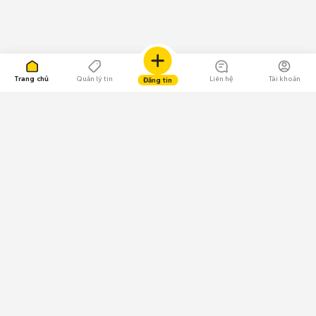
Trang chủ
Quản lý tin
Liên hệ
Tài khoản
Đăng tin
109.000 Bình chọn
Tải ứng dụng Chợ Tốt
Về Chợ Tốt
Quy chế sàn
Chính sách bảo mật
Giải quyết tranh chấp
CÔNG TY TNHH CHỢ TỐT - Người đại diện theo pháp luật:
Nguyễn Trọng Tấn; GPDKKD: 0312120782 do Sở KH & ĐT TP.HCM cấp ngày
11/01/2013;