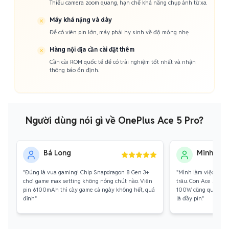
Thiếu camera zoom quang, hạn chế khả năng chụp ảnh từ xa.
Máy khá nặng và dày
Để có viên pin lớn, máy phải hy sinh về độ mỏng nhẹ.
Hàng nội địa cần cài đặt thêm
Cần cài ROM quốc tế để có trải nghiệm tốt nhất và nhận
thông báo ổn định.
Người dùng nói gì về OnePlus Ace 5 Pro?
Bá Long
Minh Thư
"Đúng là vua gaming! Chip Snapdragon 8 Gen 3+
"Mình làm việc di c
chơi game max setting không nóng chút nào. Viên
trâu. Con Ace 5 Pro 
pin 6100mAh thì cày game cả ngày không hết, quá
100W cũng quá nhanh
đỉnh."
là đầy pin."