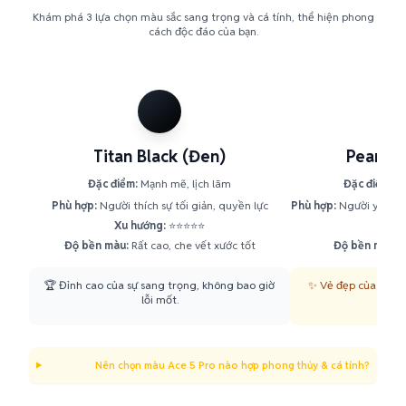
Khám phá 3 lựa chọn màu sắc sang trọng và cá tính, thể hiện phong
cách độc đáo của bạn.
Titan Black (Đen)
Pearl W
Đặc điểm:
Mạnh mẽ, lịch lãm
Đặc điểm:
Ti
Phù hợp:
Người thích sự tối giản, quyền lực
Phù hợp:
Người yêu pho
Xu hướng:
⭐⭐⭐⭐⭐
Xu h
Độ bền màu:
Rất cao, che vết xước tốt
Độ bền màu:
C
🏆 Đỉnh cao của sự sang trọng, không bao giờ
✨ Vẻ đẹp của sự tin
lỗi mốt.
Nên chọn màu Ace 5 Pro nào hợp phong thủy & cá tính?