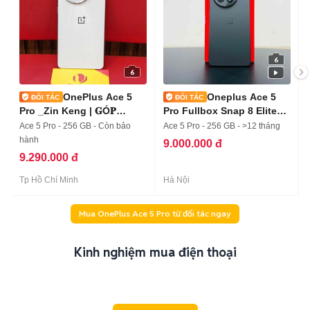
6
6
OnePlus Ace 5
Oneplus Ace 5
Pro _Zin Keng | 𝐆Ó𝐏
Pro Fullbox Snap 8 Elite
𝐎𝐍𝐋𝐈𝐍𝐄
Trả Góp
Ace 5 Pro - 256 GB - Còn bảo
Ace 5 Pro - 256 GB - >12 tháng
hành
9.000.000 đ
9.290.000 đ
Tp Hồ Chí Minh
Hà Nội
Mua OnePlus Ace 5 Pro từ đối tác ngay
Kinh nghiệm mua điện thoại