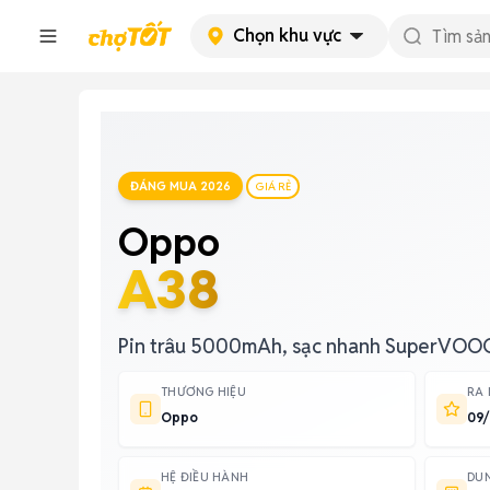
Chọn khu vực
ĐÁNG MUA 2026
GIÁ RẺ
Oppo
A38
Pin trâu 5000mAh, sạc nhanh SuperVOO
THƯƠNG HIỆU
RA
Oppo
09
HỆ ĐIỀU HÀNH
DU