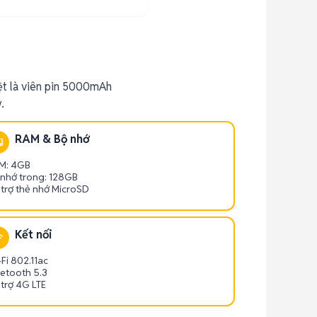
ệt là viên pin 5000mAh
.
RAM & Bộ nhớ
M: 4GB
 nhớ trong: 128GB
 trợ thẻ nhớ MicroSD
Kết nối
Fi 802.11ac
uetooth 5.3
 trợ 4G LTE