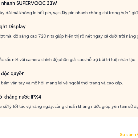
c nhanh SUPERVOOC 33W
ày dài mà không lo hết pin, sạc đầy pin nhanh chóng chỉ trong hơn 1 giờ
ght Display
ợt mà, độ sáng cao 720 nits giúp hiển thị rõ nét ngay cả dưới trời nắng 
c sắc nét với camera chính độ phân giải cao, hỗ trợ bởi trí tuệ nhân tạo.
 độc quyền
 bám vân tay và mồ hôi, mang lại vẻ ngoài thời trang và cao cấp.
có kháng nước IPX4
 xử lý tốt tác vụ hàng ngày, cùng chuẩn kháng nước giúp yên tâm sử d
So sánh