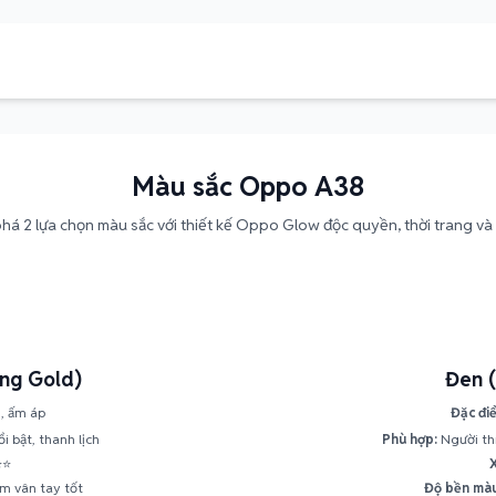
Màu sắc Oppo A38
á 2 lựa chọn màu sắc với thiết kế Oppo Glow độc quyền, thời trang và 
ng Gold)
Đen (
, ấm áp
Đặc đi
i bật, thanh lịch
Phù hợp:
Người thí
⭐⭐
m vân tay tốt
Độ bền màu