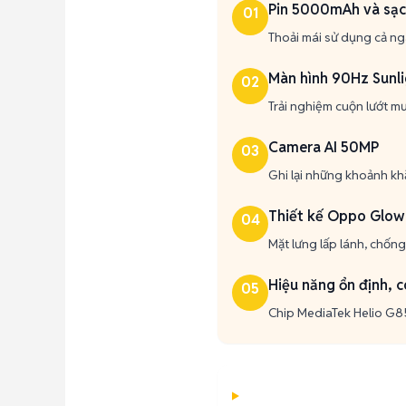
Pin 5000mAh và sạ
01
Thoải mái sử dụng cả ng
Màn hình 90Hz Sunli
02
Trải nghiệm cuộn lướt mư
Camera AI 50MP
03
Ghi lại những khoảnh khắ
Thiết kế Oppo Glow
04
Mặt lưng lấp lánh, chống
Hiệu năng ổn định, 
05
Chip MediaTek Helio G85