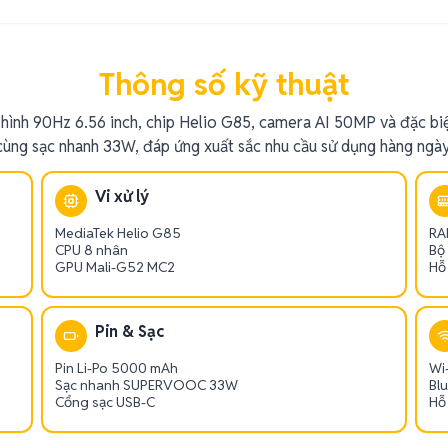
Thông số kỹ thuật
ình 90Hz 6.56 inch, chip Helio G85, camera AI 50MP và đặc bi
cùng sạc nhanh 33W, đáp ứng xuất sắc nhu cầu sử dụng hàng ngày
Vi xử lý
MediaTek Helio G85
RA
CPU 8 nhân
Bộ
GPU Mali-G52 MC2
Hỗ
Pin & Sạc
Pin Li-Po 5000 mAh
Wi-
Sạc nhanh SUPERVOOC 33W
Bl
Cổng sạc USB-C
Hỗ