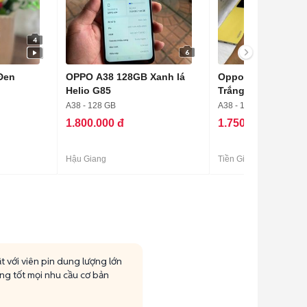
4
6
Đen
OPPO A38 128GB Xanh lá
Oppo A38 4GB/128
Helio G85
Trắng Like New
A38 - 128 GB
A38 - 128 GB - Hết bảo
1.800.000 đ
1.750.000 đ
Hậu Giang
Tiền Giang
 với viên pin dung lượng lớn
 tốt mọi nhu cầu cơ bản