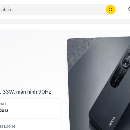
C 33W, màn hình 90Hz
 MẮT
/2023
NG LƯỢNG