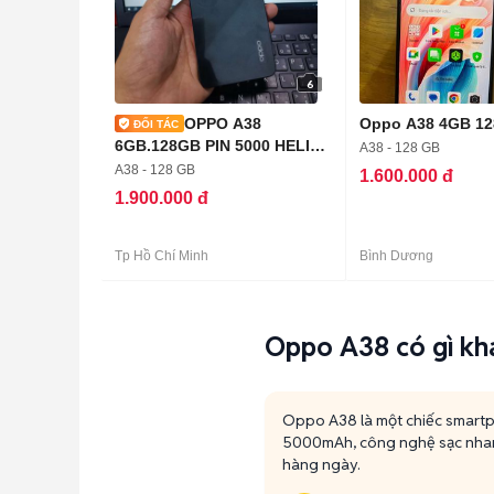
6
OPPO A38
Oppo A38 4GB 1
6GB.128GB PIN 5000 HELIO
A38 - 128 GB
G85 ZIN FULL CN
A38 - 128 GB
1.600.000 đ
1.900.000 đ
Tp Hồ Chí Minh
Bình Dương
Oppo A38 có gì kh
Oppo A38 là một chiếc smartph
5000mAh, công nghệ sạc nhan
hàng ngày.