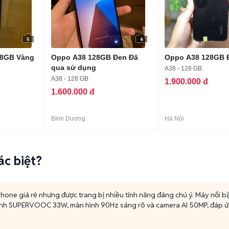
5
6
28GB Vàng
Oppo A38 128GB Đen Đã
Oppo A38 128GB 
qua sử dụng
A38 - 128 GB
A38 - 128 GB
1.900.000 đ
1.600.000 đ
Bình Dương
Hà Nội
ác biệt?
one giá rẻ nhưng được trang bị nhiều tính năng đáng chú ý. Máy nổi bật
h SUPERVOOC 33W, màn hình 90Hz sáng rõ và camera AI 50MP, đáp ứng