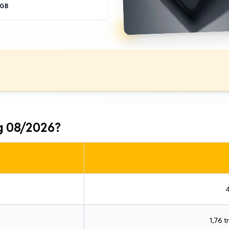
8GB
g 08/2026?
4
1,76 tr