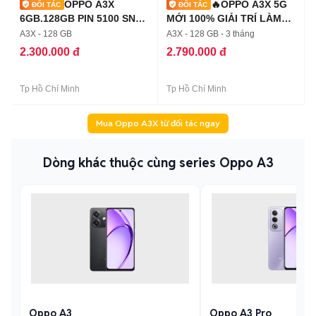
OPPO A3X
🔥OPPO A3X 5G
6GB.128GB PIN 5100 SNAP
MỚI 100% GIẢI TRÍ LÀM
6S GEN 1 ZIN ĐẸP
VIỆC MƯỢT MÀ🔥
A3X - 128 GB
A3X - 128 GB - 3 tháng
2.300.000 đ
2.790.000 đ
Tp Hồ Chí Minh
Tp Hồ Chí Minh
Mua Oppo A3X từ đối tác ngay
Dòng khác thuộc cùng series Oppo A3
Oppo A3
Oppo A3 Pro