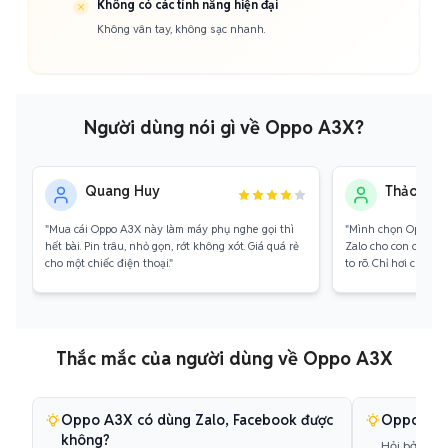
Không có các tính năng hiện đại
Không vân tay, không sạc nhanh.
Người dùng nói gì về Oppo A3X?
Quang Huy
Thảo My
"Mua cái Oppo A3X này làm máy phụ nghe gọi thì
"Mình chọn Oppo A3
hết bài. Pin trâu, nhỏ gọn, rớt không xót. Giá quá rẻ
Zalo cho con cháu. 
cho một chiếc điện thoại."
to rõ. Chỉ hơi chậm tí 
Thắc mắc của người dùng về Oppo A3X
Oppo A3X có dùng Zalo, Facebook được
Oppo A3X
không?
Hỏi bởi:
Hoà