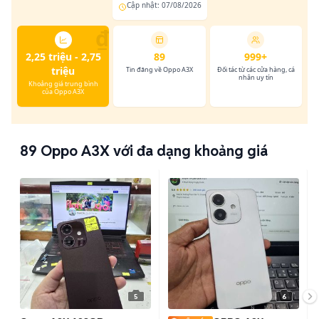
Cập nhật: 07/08/2026
₫
2,25 triệu - 2,75
89
999+
triệu
Tin đăng về Oppo A3X
Đối tác từ các cửa hàng, cá
nhân uy tín
Khoảng giá trung bình
của Oppo A3X
89
Oppo A3X với đa dạng khoảng giá
5
6