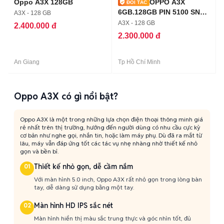
Oppo A3X 128GB
OPPO A3X
6GB.128GB PIN 5100 SNAP
A3X - 128 GB
6S GEN 1 ZIN ĐẸP
A3X - 128 GB
2.400.000 đ
2.300.000 đ
An Giang
Tp Hồ Chí Minh
Oppo A3X có gì nổi bật?
Oppo A3X là một trong những lựa chọn điện thoại thông minh giá
rẻ nhất trên thị trường, hướng đến người dùng có nhu cầu cực kỳ
cơ bản như nghe gọi, nhắn tin, hoặc làm máy phụ. Dù đã ra mắt từ
lâu, máy vẫn đáp ứng tốt các tác vụ nhẹ nhàng nhờ thiết kế nhỏ
gọn và bền bỉ.
Thiết kế nhỏ gọn, dễ cầm nắm
01
Với màn hình 5.0 inch, Oppo A3X rất nhỏ gọn trong lòng bàn
tay, dễ dàng sử dụng bằng một tay.
Màn hình HD IPS sắc nét
02
Màn hình hiển thị màu sắc trung thực và góc nhìn tốt, đủ