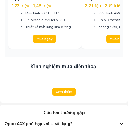
1,22 triệu - 1,49 triệu
3,2 triệu - 3,91 triệu
Màn hình 6.2" Full HD+
Màn hình AMOLED
Chip MediaTek Helio P60
Chip Dimensity 7
Thiết kế mặt lưng kim cương
Kháng nước, bụi I
Mua ngay
Mua ngay
Kinh nghiệm mua điện thoại
Xem thêm
Câu hỏi thường gặp
Oppo A3X phù hợp với ai sử dụng?