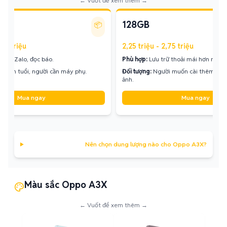
← Vuốt để xem thêm →
128GB
📦
,84 triệu
2,25 triệu - 2,75 triệu
gọi, Zalo, đọc báo.
Phù hợp:
Lưu trữ thoải mái hơn một c
ời lớn tuổi, người cần máy phụ.
Đối tượng:
Người muốn cài thêm vài 
ảnh.
Mua ngay
Mua ngay
Nên chọn dung lượng nào cho Oppo A3X?
Màu sắc Oppo A3X
← Vuốt để xem thêm →