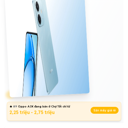
🔥
89
Oppo A3X đang bán ở Chợ Tốt chỉ từ
Săn máy giá rẻ
2,25 triệu - 2,75 triệu