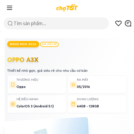
ĐÁNG MUA 2026
GIÁ SIÊU RẺ
OPPO A3X
Thiết kế nhỏ gọn, giá siêu rẻ cho nhu cầu cơ bản
THƯƠNG HIỆU
RA MẮT
Oppo
05/2016
HỆ ĐIỀU HÀNH
DUNG LƯỢNG
ColorOS 3 (Android 5.1)
64GB - 128GB