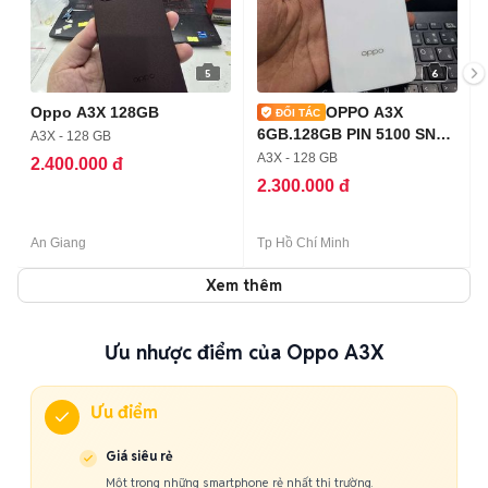
5
6
Oppo A3X 128GB
OPPO A3X
6GB.128GB PIN 5100 SNAP
A3X - 128 GB
6S GEN 1 ZIN ĐẸP
A3X - 128 GB
2.400.000 đ
2.300.000 đ
An Giang
Tp Hồ Chí Minh
Xem thêm
Ưu nhược điểm của Oppo A3X
Ưu điểm
Giá siêu rẻ
Một trong những smartphone rẻ nhất thị trường.