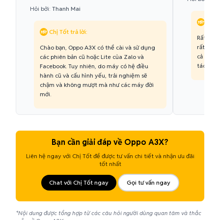
Hỏi bởi:
Thanh Mai
Chị T
Chị Tốt trả lời:
Rất tiếc
rất yếu 
Chào bạn, Oppo A3X có thể cài và sử dụng
cả các 
các phiên bản cũ hoặc Lite của Zalo và
tác vụ n
Facebook. Tuy nhiên, do máy có hệ điều
hành cũ và cấu hình yếu, trải nghiệm sẽ
chậm và không mượt mà như các máy đời
mới.
Bạn cần giải đáp về Oppo A3X?
Liên hệ ngay với Chị Tốt để được tư vấn chi tiết và nhận ưu đãi
tốt nhất
Chat với Chị Tốt ngay
Gọi tư vấn ngay
*Nội dung được tổng hợp từ các câu hỏi người dùng quan tâm và thắc