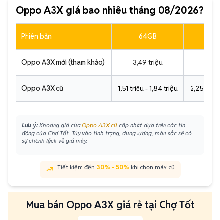
Oppo A3X giá bao nhiêu tháng 08/2026?
Phiên bản
64GB
1
Oppo A3X mới (tham khảo)
3,49 triệu
4,69
Oppo A3X cũ
1,51 triệu - 1,84 triệu
2,25 triệu
Lưu ý:
Khoảng giá của
Oppo A3X cũ
cập nhật dựa trên các tin
đăng của Chợ Tốt. Tùy vào tình trạng, dung lượng, màu sắc sẽ có
sự chênh lệch về giá máy.
Tiết kiệm đến
30% - 50%
khi chọn máy cũ
Mua bán Oppo A3X giá rẻ tại Chợ Tốt