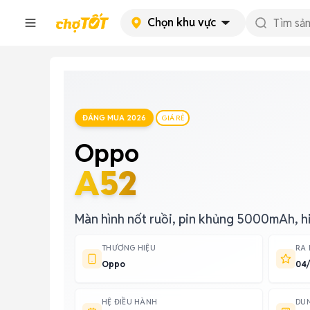
Chọn khu vực
ĐÁNG MUA 2026
GIÁ RẺ
Oppo
A52
Màn hình nốt ruồi, pin khủng 5000mAh, h
THƯƠNG HIỆU
RA
Oppo
04
HỆ ĐIỀU HÀNH
DU