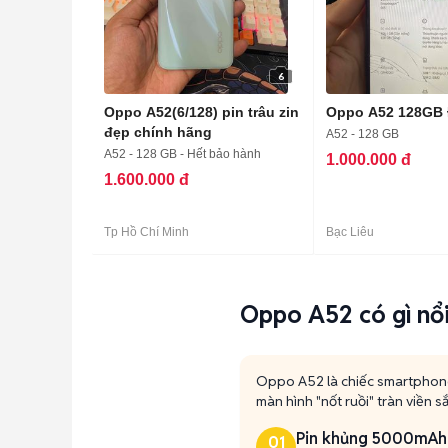
6
Oppo A52(6/128) pin trâu zin
Oppo A52 128GB
đẹp chính hãng
A52 - 128 GB
A52 - 128 GB - Hết bảo hành
1.000.000 đ
1.600.000 đ
Tp Hồ Chí Minh
Bạc Liêu
Oppo A52 có gì nổi
Oppo A52 là chiếc smartphone
màn hình "nốt ruồi" tràn viền s
Pin khủng 5000mAh 
01