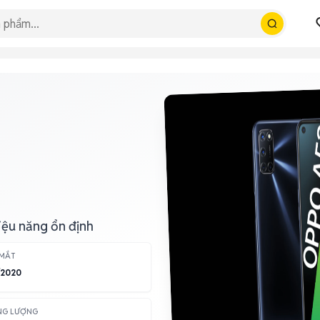
iệu năng ổn định
 MẮT
/2020
NG LƯỢNG