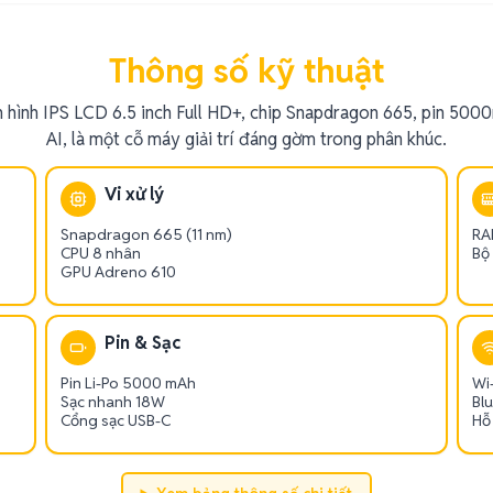
Thông số kỹ thuật
hình IPS LCD 6.5 inch Full HD+, chip Snapdragon 665, pin 50
AI, là một cỗ máy giải trí đáng gờm trong phân khúc.
Vi xử lý
Snapdragon 665 (11 nm)
RA
CPU 8 nhân
Bộ
GPU Adreno 610
Pin & Sạc
Pin Li-Po 5000 mAh
Wi-
Sạc nhanh 18W
Bl
Cổng sạc USB-C
Hỗ