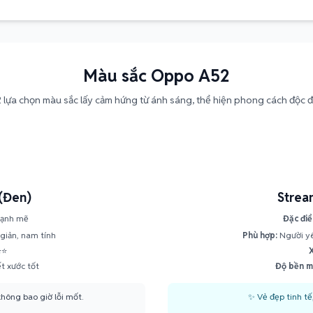
Màu sắc Oppo A52
lựa chọn màu sắc lấy cảm hứng từ ánh sáng, thể hiện phong cách độc 
 (Đen)
Strea
mạnh mẽ
Đặc điể
giản, nam tính
Phù hợp:
Người yê
⭐⭐
t xước tốt
Độ bền m
hông bao giờ lỗi mốt.
✨ Vẻ đẹp tinh tế