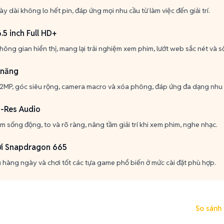
y dài không lo hết pin, đáp ứng mọi nhu cầu từ làm việc đến giải trí.
.5 inch Full HD+
u không gian hiển thị, mang lại trải nghiệm xem phim, lướt web sắc nét và 
 năng
2MP, góc siêu rộng, camera macro và xóa phông, đáp ứng đa dạng nhu 
i-Res Audio
 sống động, to và rõ ràng, nâng tầm giải trí khi xem phim, nghe nhạc.
ới Snapdragon 665
ụ hàng ngày và chơi tốt các tựa game phổ biến ở mức cài đặt phù hợp.
So sánh