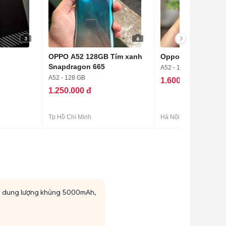
3
6
OPPO A52 128GB Tím xanh
Oppo A52 6GB 12
Snapdragon 665
A52 - 128 GB
A52 - 128 GB
1.600.000 đ
1.250.000 đ
Tp Hồ Chí Minh
Hà Nội
pin dung lượng khủng 5000mAh,