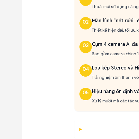
Thoải mái sử dụng cả ngà
Màn hình "nốt ruồi" 6
02
Thiết kế hiện đại, tối ư
Cụm 4 camera AI đa
03
Bao gồm camera chính 1
Loa kép Stereo và H
04
Trải nghiệm âm thanh vòm
Hiệu năng ổn định v
05
Xử lý mượt mà các tác v