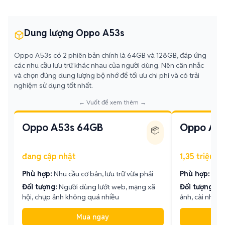
Dung lượng Oppo A53s
Oppo A53s có 2 phiên bản chính là 64GB và 128GB, đáp ứng
các nhu cầu lưu trữ khác nhau của người dùng. Nên cân nhắc
và chọn đúng dung lượng bộ nhớ để tối ưu chi phí và có trải
nghiệm sử dụng tốt nhất.
← Vuốt để xem thêm →
Oppo A53s 64GB
Oppo A53
📦
đang cập nhật
1,35 triệu - 
Phù hợp:
Nhu cầu cơ bản, lưu trữ vừa phải
Phù hợp:
Lưu 
Đối tượng:
Người dùng lướt web, mạng xã
Đối tượng:
Hầ
hội, chụp ảnh không quá nhiều
ảnh, cài nhiề
Mua ngay