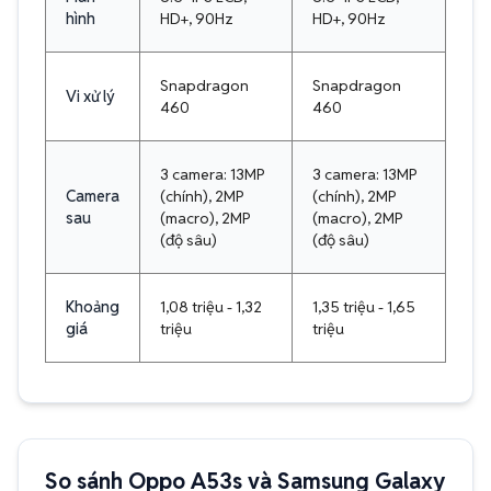
hình
HD+, 90Hz
HD+, 90Hz
Snapdragon
Snapdragon
Vi xử lý
460
460
3 camera: 13MP
3 camera: 13MP
Camera
(chính), 2MP
(chính), 2MP
sau
(macro), 2MP
(macro), 2MP
(độ sâu)
(độ sâu)
Khoảng
1,08 triệu - 1,32
1,35 triệu - 1,65
giá
triệu
triệu
So sánh Oppo A53s và Samsung Galaxy