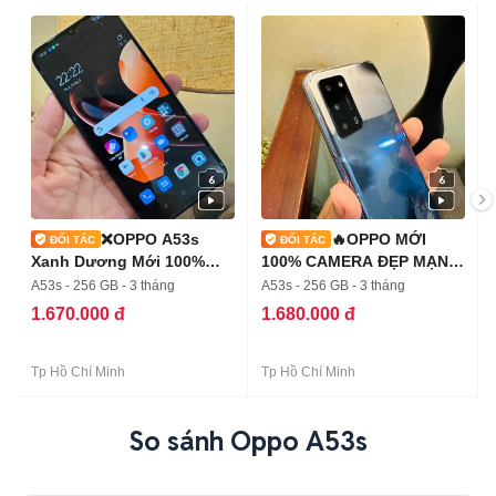
6
6
❌OPPO A53s
🔥OPPO MỚI
Xanh Dương Mới 100%
100% CAMERA ĐẸP MẠNH
Mượt mà❌
MẼ🔥
A53s - 256 GB - 3 tháng
A53s - 256 GB - 3 tháng
1.670.000 đ
1.680.000 đ
Tp Hồ Chí Minh
Tp Hồ Chí Minh
So sánh Oppo A53s