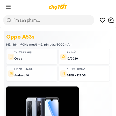
Oppo A53s
Màn hình 90Hz mượt mà, pin trâu 5000mAh
THƯƠNG HIỆU
RA MẮT
Oppo
10/2020
HỆ ĐIỀU HÀNH
DUNG LƯỢNG
Android 10
64GB - 128GB