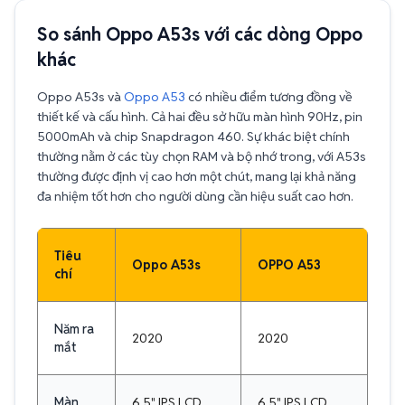
So sánh Oppo A53s với các dòng Oppo
khác
Oppo A53s và
Oppo A53
có nhiều điểm tương đồng về
thiết kế và cấu hình. Cả hai đều sở hữu màn hình 90Hz, pin
5000mAh và chip Snapdragon 460. Sự khác biệt chính
thường nằm ở các tùy chọn RAM và bộ nhớ trong, với A53s
thường được định vị cao hơn một chút, mang lại khả năng
đa nhiệm tốt hơn cho người dùng cần hiệu suất cao hơn.
Tiêu
Oppo A53s
OPPO A53
chí
Năm ra
2020
2020
mắt
Màn
6.5" IPS LCD,
6.5" IPS LCD,