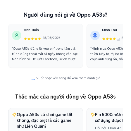
Người dùng nói gì về Oppo A53s?
Anh Tuấn
Minh Thư
18/08/2026
25/07
"Oppo A53s đúng là 'vua pin' trong tầm giá.
"Mình mua Oppo A53s cho 
Mình dùng thoải mái cả ngày không cần sạc.
thích. Máy to, rõ, loa kép n
Màn hình 90Hz lướt Facebook, TikTok mượt
chụp ảnh cũng ổn, màu sắc 
mà, khác hẳn mấy máy 60Hz."
5000mAh nên mẹ không phả
Vuốt hoặc kéo sang để xem thêm đánh giá
Thắc mắc của người dùng về Oppo A53s
Oppo A53s có chơi game tốt
Pin 5000mAh của
không, đặc biệt là các game
sử dụng được bao 
như Liên Quân?
Hỏi bởi:
Hoài An