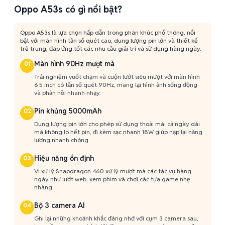
Oppo A53s có gì nổi bật?
Oppo A53s là lựa chọn hấp dẫn trong phân khúc phổ thông, nổi
bật với màn hình tần số quét cao, dung lượng pin lớn và thiết kế
trẻ trung, đáp ứng tốt các nhu cầu giải trí và sử dụng hàng ngày.
Màn hình 90Hz mượt mà
01
Trải nghiệm vuốt chạm và cuộn lướt siêu mượt với màn hình
6.5 inch có tần số quét 90Hz, mang lại hình ảnh sống động
và phản hồi nhanh nhạy.
Pin khủng 5000mAh
02
Dung lượng pin lớn cho phép sử dụng thoải mái cả ngày dài
mà không lo hết pin, đi kèm sạc nhanh 18W giúp nạp lại năng
lượng nhanh chóng.
Hiệu năng ổn định
03
Vi xử lý Snapdragon 460 xử lý mượt mà các tác vụ hàng
ngày như lướt web, xem phim và chơi các tựa game nhẹ
nhàng.
Bộ 3 camera AI
04
Ghi lại những khoảnh khắc đáng nhớ với cụm 3 camera sau,