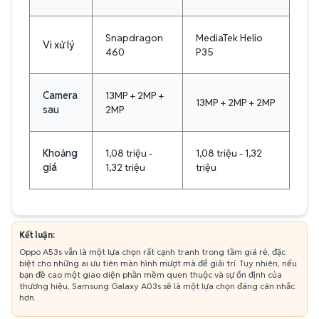
Snapdragon
MediaTek Helio
Vi xử lý
460
P35
Camera
13MP + 2MP +
13MP + 2MP + 2MP
sau
2MP
Khoảng
1,08 triệu -
1,08 triệu - 1,32
giá
1,32 triệu
triệu
Kết luận:
Oppo A53s vẫn là một lựa chọn rất cạnh tranh trong tầm giá rẻ, đặc
biệt cho những ai ưu tiên màn hình mượt mà để giải trí. Tuy nhiên, nếu
bạn đề cao một giao diện phần mềm quen thuộc và sự ổn định của
thương hiệu, Samsung Galaxy A03s sẽ là một lựa chọn đáng cân nhắc
hơn.