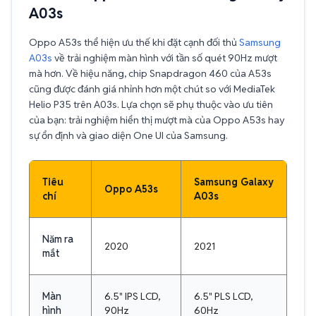
A03s
Oppo A53s thể hiện ưu thế khi đặt cạnh đối thủ
Samsung
A03s
về trải nghiệm màn hình với tần số quét 90Hz mượt
mà hơn. Về hiệu năng, chip Snapdragon 460 của A53s
cũng được đánh giá nhỉnh hơn một chút so với MediaTek
Helio P35 trên A03s. Lựa chọn sẽ phụ thuộc vào ưu tiên
của bạn: trải nghiệm hiển thị mượt mà của Oppo A53s hay
sự ổn định và giao diện One UI của Samsung.
Tiêu
Samsung Galaxy
Oppo A53s
chí
A03s
Năm ra
2020
2021
mắt
Màn
6.5" IPS LCD,
6.5" PLS LCD,
hình
90Hz
60Hz