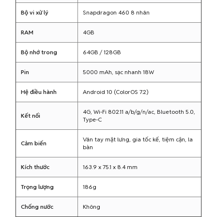
Bộ vi xử lý
Snapdragon 460 8 nhân
RAM
4GB
Bộ nhớ trong
64GB / 128GB
Pin
5000 mAh, sạc nhanh 18W
Hệ điều hành
Android 10 (ColorOS 7.2)
4G, Wi-Fi 802.11 a/b/g/n/ac, Bluetooth 5.0,
Kết nối
Type-C
Vân tay mặt lưng, gia tốc kế, tiệm cận, la
Cảm biến
bàn
Kích thước
163.9 x 75.1 x 8.4 mm
Trọng lượng
186g
Chống nước
Không