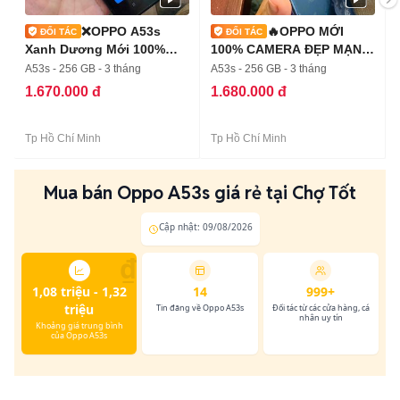
❌OPPO A53s
🔥OPPO MỚI
Xanh Dương Mới 100%
100% CAMERA ĐẸP MẠNH
Mượt mà❌
MẼ🔥
A53s - 256 GB - 3 tháng
A53s - 256 GB - 3 tháng
1.670.000 đ
1.680.000 đ
Tp Hồ Chí Minh
Tp Hồ Chí Minh
Mua bán Oppo A53s giá rẻ tại Chợ Tốt
Cập nhật: 09/08/2026
₫
1,08 triệu - 1,32
14
999+
triệu
Tin đăng về Oppo A53s
Đối tác từ các cửa hàng, cá
nhân uy tín
Khoảng giá trung bình
của Oppo A53s