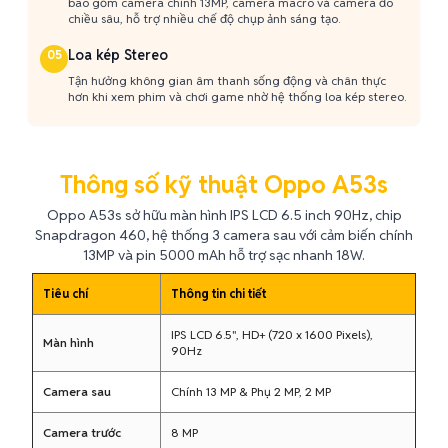
bao gồm camera chính 13MP, camera macro và camera đo
chiều sâu, hỗ trợ nhiều chế độ chụp ảnh sáng tạo.
Loa kép Stereo
05
Tận hưởng không gian âm thanh sống động và chân thực
hơn khi xem phim và chơi game nhờ hệ thống loa kép stereo.
Thông số kỹ thuật Oppo A53s
Oppo A53s sở hữu màn hình IPS LCD 6.5 inch 90Hz, chip
Snapdragon 460, hệ thống 3 camera sau với cảm biến chính
13MP và pin 5000 mAh hỗ trợ sạc nhanh 18W.
Tiêu chí
Thông tin chi tiết
IPS LCD 6.5", HD+ (720 x 1600 Pixels),
Màn hình
90Hz
Camera sau
Chính 13 MP & Phụ 2 MP, 2 MP
Camera trước
8 MP