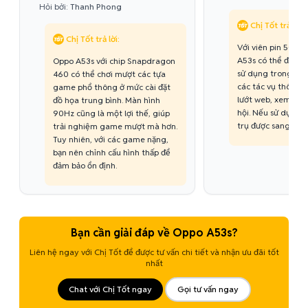
Hỏi bởi:
Thanh Phong
Chị Tốt trả lời:
Chị Tốt trả lời:
Với viên pin 500
A53s có thể đáp ứ
Oppo A53s với chip Snapdragon
sử dụng trong cả 
460 có thể chơi mượt các tựa
các tác vụ thông 
game phổ thông ở mức cài đặt
lướt web, xem vid
đồ họa trung bình. Màn hình
hội. Nếu sử dụng í
90Hz cũng là một lợi thế, giúp
trụ được sang ngày
trải nghiệm game mượt mà hơn.
Tuy nhiên, với các game nặng,
bạn nên chỉnh cấu hình thấp để
đảm bảo ổn định.
Bạn cần giải đáp về Oppo A53s?
Liên hệ ngay với Chị Tốt để được tư vấn chi tiết và nhận ưu đãi tốt
nhất
Chat với Chị Tốt ngay
Gọi tư vấn ngay