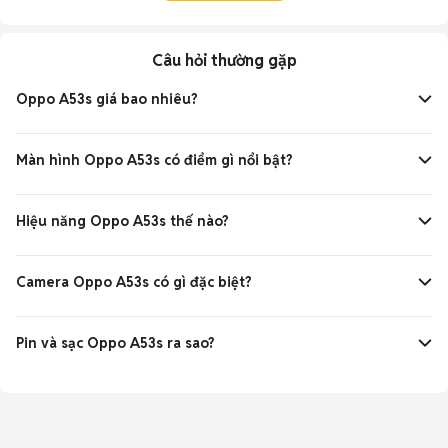
Câu hỏi thường gặp
Oppo A53s giá bao nhiêu?
Giá Oppo A53s dao động khoảng 4 - 6 triệu đồng, phù hợp
phân khúc phổ thông.
Màn hình Oppo A53s có điểm gì nổi bật?
Màn hình IPS LCD 6.5 inch, độ phân giải HD+, hiển thị màu
sắc rõ nét.
Hiệu năng Oppo A53s thế nào?
Chip Snapdragon 460, RAM 4GB, đủ dùng cho các tác vụ
cơ bản hàng ngày.
Camera Oppo A53s có gì đặc biệt?
Camera chính 13MP cùng camera phụ macro và đo chiều
sâu, chụp ảnh ổn định.
Pin và sạc Oppo A53s ra sao?
Pin 5000mAh, hỗ trợ sạc nhanh 18W, dùng lâu và sạc nhanh
tiện lợi.