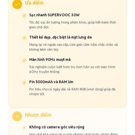
Ưu điểm
Sạc nhanh SUPERVOOC 33W
Tốc độ sạc ấn tượng trong phân khúc, giúp tiết kiệm thời
gian chờ đợi.
Thiết kế đẹp, đặc biệt là mặt lưng da
Mang lại vẻ ngoài cao cấp, cảm giác cầm nắm chắc chắn và
không bám vân tay.
Màn hình 90Hz mượt mà
Trải nghiệm cuộn lướt trơn tru hơn hẳn so với màn hình
60Hz truyền thống.
Pin 5000mAh và RAM lớn
Pin trâu cho cả ngày dài và RAM 8GB (+mở rộng) giúp đa
nhiệm tốt.
Nhược điểm
Không có camera góc siêu rộng
Hạn chế khả năng chụp ảnh phong cảnh hoặc nhóm đông