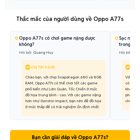
Thắc mắc của người dùng về Oppo A77s
Oppo A77s có chơi game nặng được
Sạc nhanh
không?
trong bao
Hỏi bởi:
Quang Huy
Hỏi bởi:
Thù
Chị Tốt trả lời:
Chị T
Chào bạn, với chip Snapdragon 680 và 8GB
Với côn
RAM, Oppo A77s có thể chơi tốt các game
có thể 
phổ biến như Liên Quân, Tốc Chiến ở mức
khoảng 
đồ họa trung bình - cao. Với các game nặng
phút để 
hơn như Genshin Impact, bạn nên để đồ họa
cho nhữ
ở mức thấp để có trải nghiệm ổn định nhất.
Bạn cần giải đáp về Oppo A77s?