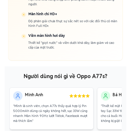
người.
Màn hình chỉ HD+
Độ phân giải chưa thực sự sắc nét so với các đối thủ có màn
hình Full HD+.
Viền màn hình hơi dày
Thiết kế "giọt nước" và viền dưới khá dày, làm giảm vẻ cao
cấp của mặt trước.
Người dùng nói gì về Oppo A77s?
Minh Anh
Bá Hùng
"Mình là sinh viên, chọn A77s thấy quá hợp lý. Pin
"Thiết kế mặt lưng d
5000mAh dùng cả ngày không hết, sạc 33W cũng
tay. Sạc 33W thực sự 
nhanh. Màn hình 90Hz lướt Tiktok, Facebook mượt
cho cả buổi. Hiệu 
mà thích lắm."
không bị giật lag."