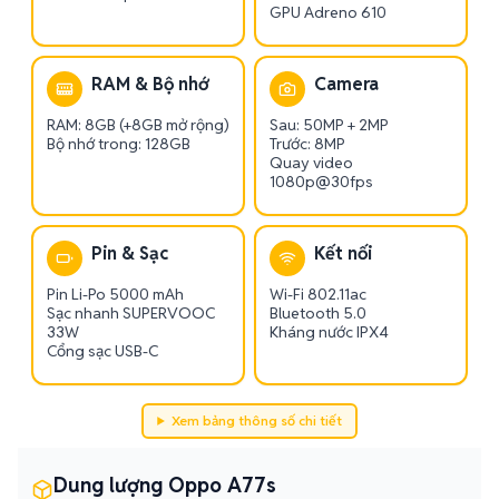
GPU Adreno 610
RAM & Bộ nhớ
Camera
RAM: 8GB (+8GB mở rộng)
Sau: 50MP + 2MP
Bộ nhớ trong: 128GB
Trước: 8MP
Quay video
1080p@30fps
Pin & Sạc
Kết nối
Pin Li-Po 5000 mAh
Wi-Fi 802.11ac
Sạc nhanh SUPERVOOC
Bluetooth 5.0
33W
Kháng nước IPX4
Cổng sạc USB-C
Xem bảng thông số chi tiết
Dung lượng Oppo A77s