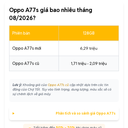
Oppo A77s giá bao nhiêu tháng
08/2026?
Phiên bản
128GB
Oppo A77s mới
6,29 triệu
Oppo A77s cũ
1,71 triệu - 2,09 triệu
Lưu ý:
Khoảng giá của
Oppo A77s cũ
cập nhật dựa trên các tin
đăng của Chợ Tốt. Tùy vào tình trạng, dung lượng, màu sắc sẽ có
sự chênh lệch về giá máy.
Phân tích và so sánh giá Oppo A77s
Tiết kiệm đến
50% - 70%
khi chọn máy cũ