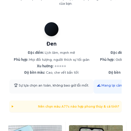
của bạn.
Đen
Đặc điểm:
Lịch lãm, mạnh mẽ
Đặc điểm:
Tư
Phù hợp:
Mọi đối tượng, người thích sự tối giản
Phù hợp:
Giới trẻ, 
Xu hướng:
⭐⭐⭐⭐⭐
Xu h
Độ bền màu:
Cao, che vết bẩn tốt
Độ bền màu:
T
🏆 Sự lựa chọn an toàn, không bao giờ lỗi mốt.
🌊 Mang lại cảm giác
Nên chọn màu A77s nào hợp phong thủy & cá tính?