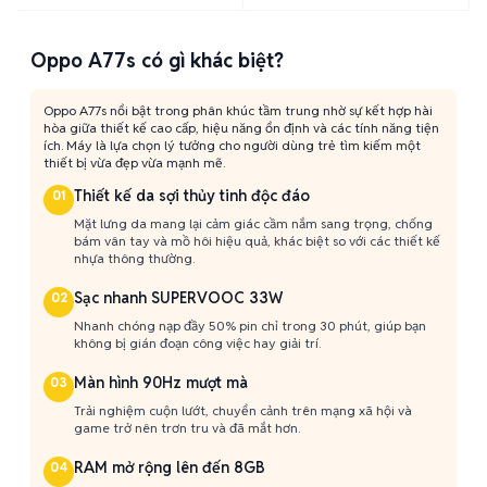
Oppo A77s có gì khác biệt?
Oppo A77s nổi bật trong phân khúc tầm trung nhờ sự kết hợp hài
hòa giữa thiết kế cao cấp, hiệu năng ổn định và các tính năng tiện
ích. Máy là lựa chọn lý tưởng cho người dùng trẻ tìm kiếm một
thiết bị vừa đẹp vừa mạnh mẽ.
Thiết kế da sợi thủy tinh độc đáo
01
Mặt lưng da mang lại cảm giác cầm nắm sang trọng, chống
bám vân tay và mồ hôi hiệu quả, khác biệt so với các thiết kế
nhựa thông thường.
Sạc nhanh SUPERVOOC 33W
02
Nhanh chóng nạp đầy 50% pin chỉ trong 30 phút, giúp bạn
không bị gián đoạn công việc hay giải trí.
Màn hình 90Hz mượt mà
03
Trải nghiệm cuộn lướt, chuyển cảnh trên mạng xã hội và
game trở nên trơn tru và đã mắt hơn.
RAM mở rộng lên đến 8GB
04