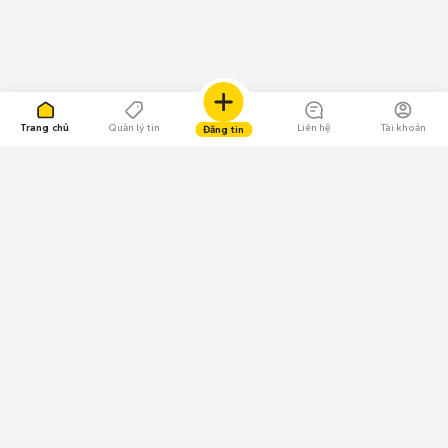
Trang chủ
Quản lý tin
Liên hệ
Tài khoản
Đăng tin
109.000 Bình chọn
Tải ứng dụng Chợ Tốt
Về Chợ Tốt
Quy chế sàn
Chính sách bảo mật
Giải quyết tranh chấp
CÔNG TY TNHH CHỢ TỐT - Người đại diện theo pháp luật:
Nguyễn Trọng Tấn; GPDKKD: 0312120782 do Sở KH & ĐT TP.HCM cấp ngày