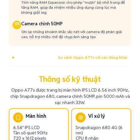
Tính năng RAM Expansion cho phép "mượn" bộ nhớ trong để
tăng RAM, giúp đa nhiệm nhiều ứng dụng cùng lúc mà
không giật lag.
Camera chính 50MP
05
Ghi lại những khoảnh khắc sắc nét với camera độ phân giải
cao, hỗ trợ nhiều chế độ chụp ảnh sáng tạo.
So sánh Oppo A77s với các dòng khác
Thông số kỹ thuật
Oppo A77s được trang bị màn hình IPS LCD 6.56 inch 90Hz,
chip Snapdragon 680, camera chính 50MP, pin 5000 mAh và
sạc nhanh 33W.
Màn hình
Vi xử lý
6.56" IPS LCD
Snapdragon 680 4G (6
Tần số quét 90Hz
nm)
720 x 1612 pixels
CPU 8 nhân