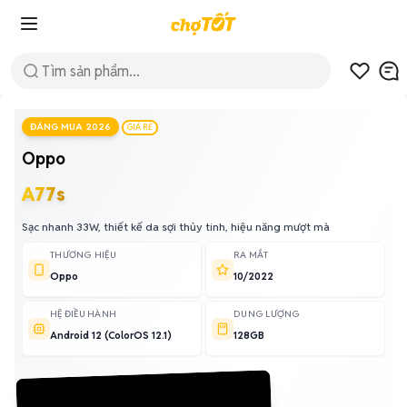
ĐÁNG MUA 2026
GIÁ RẺ
Oppo
A77s
Sạc nhanh 33W, thiết kế da sợi thủy tinh, hiệu năng mượt mà
THƯƠNG HIỆU
RA MẮT
Oppo
10/2022
HỆ ĐIỀU HÀNH
DUNG LƯỢNG
Android 12 (ColorOS 12.1)
128GB