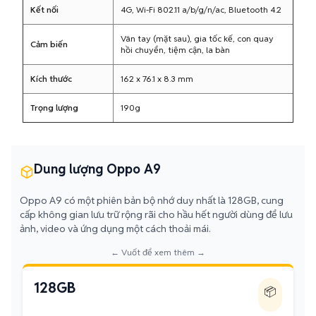
Kết nối
4G, Wi-Fi 802.11 a/b/g/n/ac, Bluetooth 4.2
Vân tay (mặt sau), gia tốc kế, con quay
Cảm biến
hồi chuyển, tiệm cận, la bàn
Kích thước
162 x 76.1 x 8.3 mm
Trọng lượng
190g
Dung lượng Oppo A9
Oppo A9 có một phiên bản bộ nhớ duy nhất là 128GB, cung
cấp không gian lưu trữ rộng rãi cho hầu hết người dùng để lưu
ảnh, video và ứng dụng một cách thoải mái.
← Vuốt để xem thêm →
128GB
📦