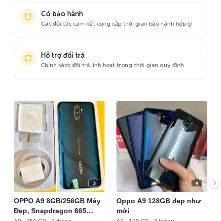
Có bảo hành
Các đối tác cam kết cung cấp thời gian bảo hành hợp lý
Hỗ trợ đổi trả
Chính sách đổi trả linh hoạt trong thời gian quy định
3
4
OPPO A9 8GB/256GB Máy
Oppo A9 128GB đẹp như
Đẹp, Snapdragon 665
mới
Mượt