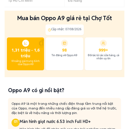
Tp Hồ Chí Minh
Đà Nẵng
Mua bán Oppo A9 giá rẻ tại Chợ Tốt
Cập nhật: 07/08/2026
₫
1,31 triệu - 1,6
98
999+
triệu
Tin đăng về Oppo A9
Đối tác từ các cửa hàng, cá
nhân uy tín
Khoảng giá trung bình
của Oppo A9
Oppo A9 có gì nổi bật?
Oppo A9 là một trong những chiếc điện thoại tầm trung nổi bật
của Oppo, mang đến nhiều nâng cấp đáng giá so với thế hệ trước,
đặc biệt là về hiệu năng và thời lượng pin.
Màn hình giọt nước 6.53 inch Full HD+
01
Màn hình lớn với độ phân giải cao cho trải nghiệm xem phim,