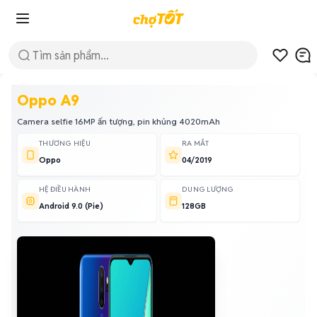
Oppo A9
Camera selfie 16MP ấn tượng, pin khủng 4020mAh
THƯƠNG HIỆU
RA MẮT
Oppo
04/2019
HỆ ĐIỀU HÀNH
DUNG LƯỢNG
Android 9.0 (Pie)
128GB