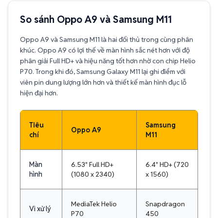
So sánh Oppo A9 và Samsung M11
Oppo A9 và Samsung M11 là hai đối thủ trong cùng phân
khúc. Oppo A9 có lợi thế về màn hình sắc nét hơn với độ
phân giải Full HD+ và hiệu năng tốt hơn nhờ con chip Helio
P70. Trong khi đó, Samsung Galaxy M11 lại ghi điểm với
viên pin dung lượng lớn hơn và thiết kế màn hình đục lỗ
hiện đại hơn.
Tiêu
Samsung
Oppo A9
chí
M11
Màn
6.53" Full HD+
6.4" HD+ (720
hình
(1080 x 2340)
x 1560)
MediaTek Helio
Snapdragon
Vi xử lý
P70
450