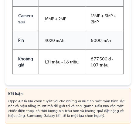
Camera
13MP + 5MP +
16MP + 2MP
sau
2MP
Pin
4020 mAh
5000 mAh
Khoảng
877.500 đ -
1,31 triệu - 1,6 triệu
giá
1,07 triệu
Kết luận:
Oppo A9 là lựa chọn tuyệt vời cho những ai ưu tiên một màn hình sắc
nét và hiệu năng mượt mà để giải trí và chơi game. Nếu bạn cần một
chiếc điện thoại có thời lượng pin trâu hơn và không quá đặt nặng về
hiệu năng, Samsung Galaxy M11 sẽ là một lựa chọn hợp lý.