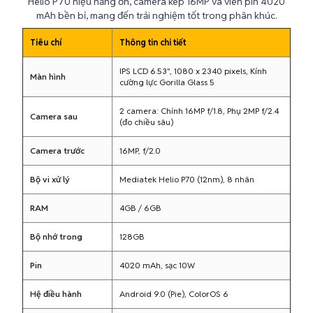
Helio P70 hiệu năng ổn, camera kép 16MP và viên pin 4020
mAh bền bỉ, mang đến trải nghiệm tốt trong phân khúc.
Tiêu chí
Thông tin chi tiết
IPS LCD 6.53", 1080 x 2340 pixels, Kính
Màn hình
cường lực Gorilla Glass 5
2 camera: Chính 16MP f/1.8, Phụ 2MP f/2.4
Camera sau
(đo chiều sâu)
Camera trước
16MP, f/2.0
Bộ vi xử lý
Mediatek Helio P70 (12nm), 8 nhân
RAM
4GB / 6GB
Bộ nhớ trong
128GB
Pin
4020 mAh, sạc 10W
Hệ điều hành
Android 9.0 (Pie), ColorOS 6