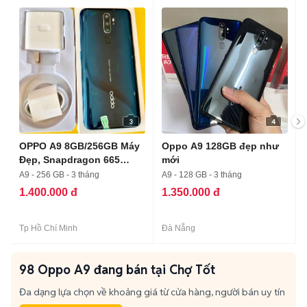
3
4
OPPO A9 8GB/256GB Máy
Oppo A9 128GB đẹp như
Đẹp, Snapdragon 665
mới
Mượt
A9 - 256 GB - 3 tháng
A9 - 128 GB - 3 tháng
1.400.000 đ
1.350.000 đ
Tp Hồ Chí Minh
Đà Nẵng
98 Oppo A9 đang bán tại Chợ Tốt
Đa dạng lựa chọn về khoảng giá từ cửa hàng, người bán uy tín