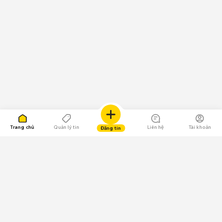
Trang chủ
Quản lý tin
Liên hệ
Tài khoản
Đăng tin
109.000 Bình chọn
Tải ứng dụng Chợ Tốt