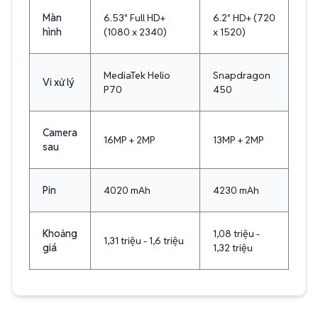
Màn
6.53" Full HD+
6.2" HD+ (720
hình
(1080 x 2340)
x 1520)
MediaTek Helio
Snapdragon
Vi xử lý
P70
450
Camera
16MP + 2MP
13MP + 2MP
sau
Pin
4020 mAh
4230 mAh
Khoảng
1,08 triệu -
1,31 triệu - 1,6 triệu
giá
1,32 triệu