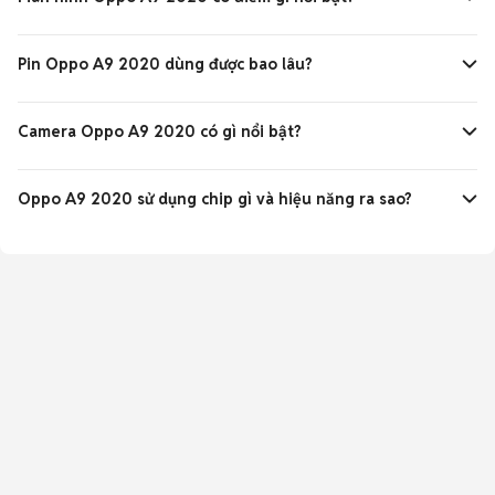
Màn hình IPS LCD kích thước 6.5 inch với thiết kế giọt nước
và độ phân giải HD+ cho trải nghiệm xem ổn định.
Pin Oppo A9 2020 dùng được bao lâu?
Pin dung lượng lớn 5000mAh kết hợp sạc nhanh 10W cho
khả năng sử dụng lâu dài liên tục.
Camera Oppo A9 2020 có gì nổi bật?
Hệ thống 4 camera sau với cảm biến chính 48MP và các
camera phụ đa năng hỗ trợ chụp ảnh xóa phông, macro.
Oppo A9 2020 sử dụng chip gì và hiệu năng ra sao?
Máy dùng chip Snapdragon 665, RAM 4-8GB, mang lại hiệu
năng mượt mà cho nhu cầu cơ bản và chơi game nhẹ.