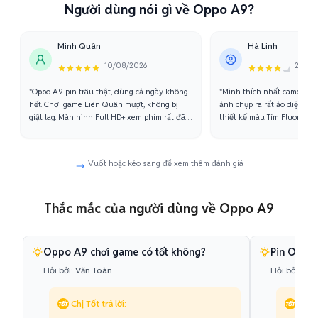
Người dùng nói gì về Oppo A9?
Minh Quân
Hà Linh
10/08/2026
21/07/
"Oppo A9 pin trâu thật, dùng cả ngày không
"Mình thích nhất camera se
hết. Chơi game Liên Quân mượt, không bị
ảnh chụp ra rất ảo diệu. Má
giật lag. Màn hình Full HD+ xem phim rất đã
thiết kế màu Tím Fluorite r
mắt. Nói chung là hài lòng."
ổn định cho các app mạng x
Vuốt hoặc kéo sang để xem thêm đánh giá
Thắc mắc của người dùng về Oppo A9
Oppo A9 chơi game có tốt không?
Pin Oppo 
Hỏi bởi:
Văn Toàn
Hỏi bởi:
Mai
Chị Tốt trả lời:
Chị T