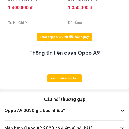
A9 - 256 GB - 3 tháng
A9 - 128 GB - 3 tháng
1.400.000 đ
1.350.000 đ
Tp Hồ Chí Minh
Đà Nẵng
Mua Oppo A9 từ đối tác ngay
Thông tin liên quan Oppo A9
Xem thêm tin hot
Câu hỏi thường gặp
Oppo A9 2020 giá bao nhiêu?
Giá Oppo A9 2020 dao động khoảng
4 - 5 triệu đồng
, tùy
phiên bản và nơi bán.
Màn hình Oppo A9 2020 có điểm gì nổi bật?