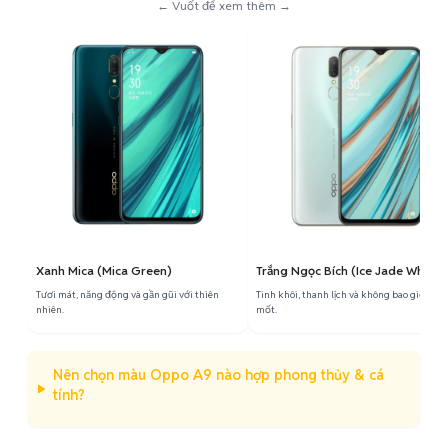
← Vuốt để xem thêm →
Xanh Mica (Mica Green)
Trắng Ngọc Bích (Ice Jade White)
Tươi mát, năng động và gần gũi với thiên
Tinh khôi, thanh lịch và không bao giờ lỗi
nhiên.
mốt.
Nên chọn màu Oppo A9 nào hợp phong thủy & cá
tính?