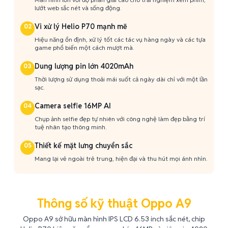
lướt web sắc nét và sống động.
Vi xử lý Helio P70 mạnh mẽ
02
Hiệu năng ổn định, xử lý tốt các tác vụ hàng ngày và các tựa
game phổ biến một cách mượt mà.
Dung lượng pin lớn 4020mAh
03
Thời lượng sử dụng thoải mái suốt cả ngày dài chỉ với một lần
sạc.
Camera selfie 16MP AI
04
Chụp ảnh selfie đẹp tự nhiên với công nghệ làm đẹp bằng trí
tuệ nhân tạo thông minh.
Thiết kế mặt lưng chuyển sắc
05
Mang lại vẻ ngoài trẻ trung, hiện đại và thu hút mọi ánh nhìn.
Thông số kỹ thuật Oppo A9
Oppo A9 sở hữu màn hình IPS LCD 6.53 inch sắc nét, chip