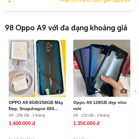
Phân tích và so sánh giá Oppo A9
98 Oppo A9 với đa dạng khoảng giá
3
4
OPPO A9 8GB/256GB Máy
Oppo A9 128GB đẹp như
Đẹp, Snapdragon 665
mới
Mượt
A9 - 256 GB - 3 tháng
A9 - 128 GB - 3 tháng
1.400.000 đ
1.350.000 đ