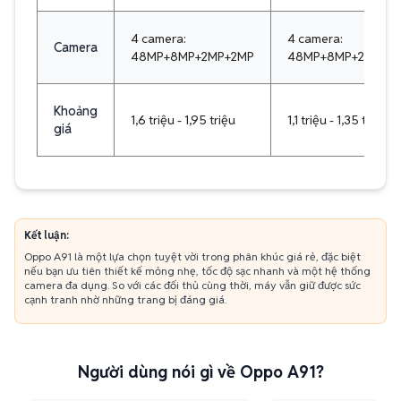
4 camera:
4 camera:
Camera
48MP+8MP+2MP+2MP
48MP+8MP+2MP+2
Khoảng
1,6 triệu - 1,95 triệu
1,1 triệu - 1,35 triệu
giá
Kết luận:
Oppo A91 là một lựa chọn tuyệt vời trong phân khúc giá rẻ, đặc biệt
nếu bạn ưu tiên thiết kế mỏng nhẹ, tốc độ sạc nhanh và một hệ thống
camera đa dụng. So với các đối thủ cùng thời, máy vẫn giữ được sức
cạnh tranh nhờ những trang bị đáng giá.
Người dùng nói gì về Oppo A91?