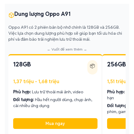
Dung lượng Oppo A91
Oppo A91 có 2 phiên bản bộ nhớ chính là 128GB và 256GB.
Việc lựa chọn dung lượng phù hợp sẽ giúp bạn tối ưu hóa chi
phí và đảm bảo trải nghiệm lưu trữ thoải mái.
← Vuốt để xem thêm →
128GB
256GB
📦
1,37 triệu - 1,68 triệu
1,51 triệu - 
Phù hợp:
Lưu trữ thoải mái ảnh, video
Phù hợp:
Lưu 
hạn
Đối tượng:
Hầu hết người dùng, chụp ảnh,
cài nhiều ứng dụng
Đối tượng:
Ng
phim, game n
Mua ngay