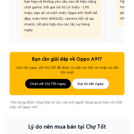
ngày với
hạn hẹp và không yêu cầu cao về hiệu năng
máy còn
chơi game. Với giá chỉ từ 1,6 triệu - 1,95
giúp bạn
triệu, bạn sẽ có một chiếc Oppo A91 thiết kế
cho máy
đẹp, màn hình AMOLED, camera tốt và sạc
nhanh, rất phù hợp cho các tác vụ hàng
ngày.
Bạn cần giải đáp về Oppo A91?
Liên hệ ngay với Chị Tốt để được tư vấn chi tiết và nhận ưu đãi
tốt nhất
Chat với Chị Tốt ngay
Gọi tư vấn ngay
*Nội dung được tổng hợp từ các câu hỏi người dùng quan tâm và thắc
mắc về Oppo A91
Lý do nên mua bán tại Chợ Tốt