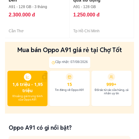
Đen
qua sử dụng
A91 - 128 GB - 3 tháng
A91 - 128 GB
2.300.000 đ
1.250.000 đ
Cần Thơ
Tp Hồ Chí Minh
Mua bán Oppo A91 giá rẻ tại Chợ Tốt
Cập nhật: 07/08/2026
₫
1,6 triệu - 1,95
15
999+
triệu
Tin đăng về Oppo A91
Đối tác từ các cửa hàng, cá
nhân uy tín
Khoảng giá trung bình
của Oppo A91
Oppo A91 có gì nổi bật?