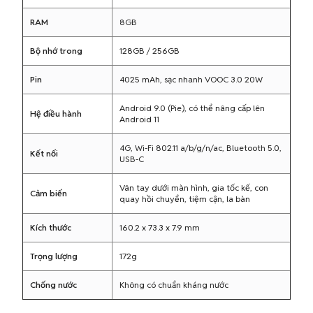
RAM
8GB
Bộ nhớ trong
128GB / 256GB
Pin
4025 mAh, sạc nhanh VOOC 3.0 20W
Android 9.0 (Pie), có thể nâng cấp lên
Hệ điều hành
Android 11
4G, Wi-Fi 802.11 a/b/g/n/ac, Bluetooth 5.0,
Kết nối
USB-C
Vân tay dưới màn hình, gia tốc kế, con
Cảm biến
quay hồi chuyển, tiệm cận, la bàn
Kích thước
160.2 x 73.3 x 7.9 mm
Trọng lượng
172g
Chống nước
Không có chuẩn kháng nước