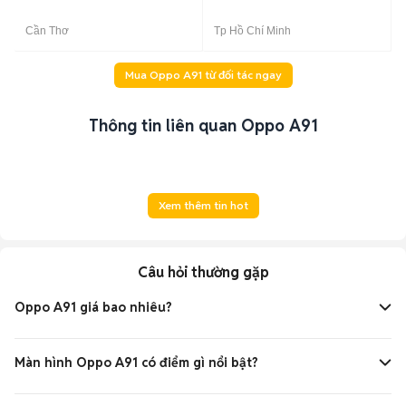
Cần Thơ
Tp Hồ Chí Minh
Mua Oppo A91 từ đối tác ngay
Thông tin liên quan Oppo A91
Xem thêm tin hot
Câu hỏi thường gặp
Oppo A91 giá bao nhiêu?
Giá Oppo A91 dao động khoảng
6 - 7 triệu đồng
, tùy
phiên bản và nơi bán.
Màn hình Oppo A91 có điểm gì nổi bật?
Màn hình AMOLED 6.4 inch Full HD+ cho màu sắc rực rỡ và