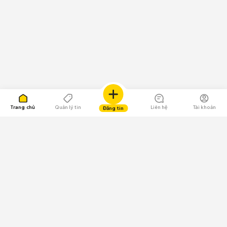
Trang chủ
Quản lý tin
Liên hệ
Tài khoản
Đăng tin
109.000 Bình chọn
Tải ứng dụng Chợ Tốt