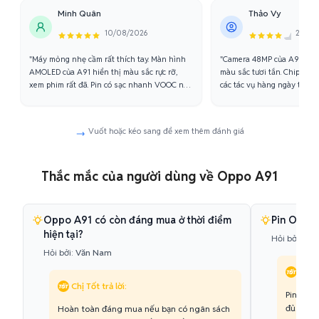
Minh Quân
Thảo Vy
10/08/2026
21/07/
"Máy mỏng nhẹ cầm rất thích tay. Màn hình
"Camera 48MP của A91 chụ
AMOLED của A91 hiển thị màu sắc rực rỡ,
màu sắc tươi tắn. Chip Hel
xem phim rất đã. Pin có sạc nhanh VOOC nên
các tác vụ hàng ngày thì m
dùng cả ngày không lo hết."
chơi game nặng đôi khi hơi 
Vuốt hoặc kéo sang để xem thêm đánh giá
Thắc mắc của người dùng về Oppo A91
Oppo A91 có còn đáng mua ở thời điểm
Pin Oppo 
hiện tại?
Hỏi bởi:
Ngọ
Hỏi bởi:
Văn Nam
Chị T
Chị Tốt trả lời:
Pin của
đủ sức 
Hoàn toàn đáng mua nếu bạn có ngân sách