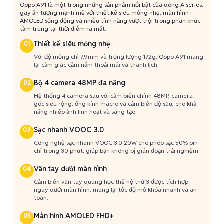
Oppo A91 là một trong những sản phẩm nổi bật của dòng A series,
gây ấn tượng mạnh mẽ với thiết kế siêu mỏng nhẹ, màn hình
AMOLED sống động và nhiều tính năng vượt trội trong phân khúc
tầm trung tại thời điểm ra mắt.
Thiết kế siêu mỏng nhẹ
01
Với độ mỏng chỉ 7.9mm và trọng lượng 172g, Oppo A91 mang
lại cảm giác cầm nắm thoải mái và thanh lịch.
Bộ 4 camera 48MP đa năng
02
Hệ thống 4 camera sau với cảm biến chính 48MP, camera
góc siêu rộng, ống kính macro và cảm biến độ sâu, cho khả
năng nhiếp ảnh linh hoạt và sáng tạo.
Sạc nhanh VOOC 3.0
03
Công nghệ sạc nhanh VOOC 3.0 20W cho phép sạc 50% pin
chỉ trong 30 phút, giúp bạn không bị gián đoạn trải nghiệm.
Vân tay dưới màn hình
04
Cảm biến vân tay quang học thế hệ thứ 3 được tích hợp
ngay dưới màn hình, mang lại tốc độ mở khóa nhanh và an
toàn.
Màn hình AMOLED FHD+
05