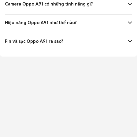
độ sáng cao, bảo vệ kính Gorilla Glass 5.
Camera Oppo A91 có những tính năng gì?
Camera quad 48MP với các camera phụ 8MP, 2MP, 2MP và
camera selfie 16MP cho ảnh sắc nét, nhiều chế độ chụp.
Hiệu năng Oppo A91 như thế nào?
Máy sử dụng chip MediaTek Helio P70 kết hợp RAM 8GB, xử
lý mượt mà các tác vụ và game nhẹ.
Pin và sạc Oppo A91 ra sao?
Pin 4025mAh, hỗ trợ sạc nhanh, cho thời gian sử dụng dài
và tiện lợi.