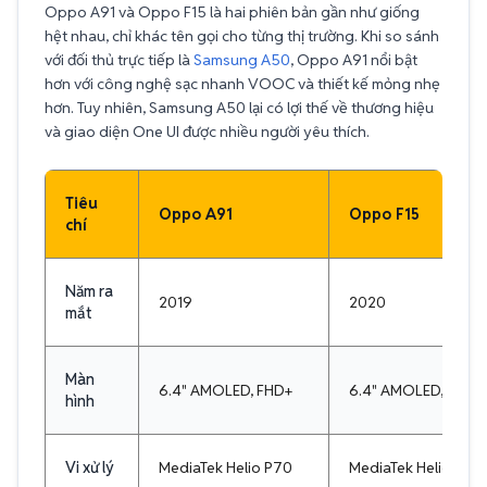
Oppo A91 và Oppo F15 là hai phiên bản gần như giống
hệt nhau, chỉ khác tên gọi cho từng thị trường. Khi so sánh
với đối thủ trực tiếp là
Samsung A50
, Oppo A91 nổi bật
hơn với công nghệ sạc nhanh VOOC và thiết kế mỏng nhẹ
hơn. Tuy nhiên, Samsung A50 lại có lợi thế về thương hiệu
và giao diện One UI được nhiều người yêu thích.
Tiêu
Oppo A91
Oppo F15
chí
Năm ra
2019
2020
mắt
Màn
6.4" AMOLED, FHD+
6.4" AMOLED, FHD+
hình
Vi xử lý
MediaTek Helio P70
MediaTek Helio P70