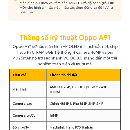
Màn hình 6.4 inch với tấm nền AMOLED và độ phân giải Full
HD+ cho hình ảnh sắc nét, màu sắc sống động và độ tương
phản cao.
Thông số kỹ thuật Oppo A91
Oppo A91 sở hữu màn hình AMOLED 6.4 inch sắc nét, chip
Helio P70, RAM 8GB, hệ thống 4 camera 48MP và pin
4025mAh hỗ trợ sạc nhanh VOOC 3.0, mang đến một trải
nghiệm toàn diện và mượt mà.
Tiêu chí
Thông tin chi tiết
AMOLED 6.4", Full HD+ (1080 x 2400
Màn hình
pixels)
Camera sau
Chính 48MP & Phụ 8MP, 2MP, 2MP
Camera trước
16MP
Bộ vi xử lý
MediaTek Helio P70 8 nhân