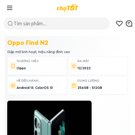
Oppo Find N2
Gập mở linh hoạt, hiệu năng đỉnh cao
THƯƠNG HIỆU
RA MẮT
Oppo
12/2022
HỆ ĐIỀU HÀNH
DUNG LƯỢNG
Android 13, ColorOS 13
256GB - 512GB