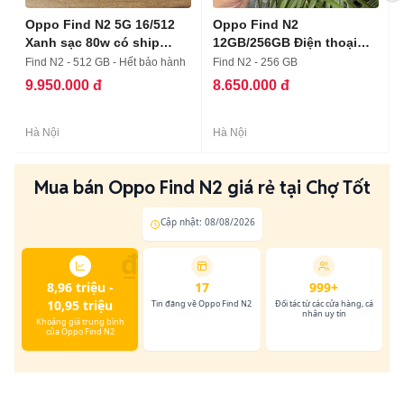
Oppo Find N2 5G 16/512
Oppo Find N2
Xanh sạc 80w có ship
12GB/256GB Điện thoại
COD
gập
Find N2 - 512 GB - Hết bảo hành
Find N2 - 256 GB
9.950.000 đ
8.650.000 đ
Hà Nội
Hà Nội
Mua bán Oppo Find N2 giá rẻ tại Chợ Tốt
Cập nhật: 08/08/2026
₫
8,96 triệu -
17
999+
10,95 triệu
Tin đăng về Oppo Find N2
Đối tác từ các cửa hàng, cá
nhân uy tín
Khoảng giá trung bình
của Oppo Find N2