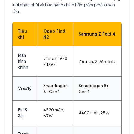
lưới phân phối và bảo hành chính hãng rộng khắp toàn
cầu.
Tiêu
Oppo Find
Samsung Z Fold 4
chí
N2
Màn
7.1 inch, 1920
hình
7.6 inch, 2176 x 1812
x 1792
chính
Snapdragon
Snapdragon 8+
Vi xử lý
8+ Gen 1
Gen 1
Pin &
4520 mAh,
4400 mAh, 25W
Sạc
67W