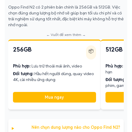
Oppo Find N2 có 2 phiên bản chính là 256GB và 512GB. Việc
chọn đúng dung lượng bộ nhớ sẽ giúp bạn tối ưu chi phí và có
trải nghiệm sử dụng tốt nhất, đặc biệt khi máy không hỗ trợ thẻ
nhớ ngoài.
← Vuốt để xem thêm →
256GB
512GB
📦
Phù hợp:
Lưu trữ thoải mái ảnh, video
Phù hợp:
Lưu 
hạn
Đối tượng:
Hầu hết người dùng, quay video
4K, cài nhiều ứng dụng
Đối tượng:
Ng
phim, game n
Mua ngay
Nên chọn dung lượng nào cho Oppo Find N2?