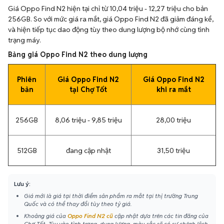
Giá Oppo Find N2 hiện tại chỉ từ 10,04 triệu - 12,27 triệu cho bản
256GB. So với mức giá ra mắt, giá Oppo Find N2 đã giảm đáng kể,
và hiện tiếp tục dao động tùy theo dung lượng bộ nhớ cùng tình
trạng máy.
Bảng giá Oppo Find N2 theo dung lượng
Phiên
Giá Oppo Find N2
Giá Oppo Find N2
bản
tại Chợ Tốt
khi ra mắt
256GB
8,06 triệu - 9,85 triệu
28,00 triệu
512GB
đang cập nhật
31,50 triệu
Lưu ý:
Giá mới là giá tại thời điểm sản phẩm ra mắt tại thị trường Trung
Quốc và có thể thay đổi tùy theo tỷ giá.
Khoảng giá của
Oppo Find N2 cũ
cập nhật dựa trên các tin đăng của
Chợ Tốt. Tùy vào tình trạng, dung lượng, màu sắc sẽ có sự chênh lệch