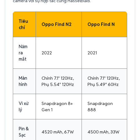
camera với sự hợp tác cùng Hasselblad.
Tiêu
Oppo Find N2
Oppo Find N
chí
Năm
ra
2022
2021
mắt
Màn
Chính 7.1" 120Hz,
Chính 7.1" 120Hz,
hình
Phụ 5.54" 120Hz
Phụ 5.49" 60Hz
Vi xử
Snapdragon 8+
Snapdragon
lý
Gen 1
888
Pin &
4520 mAh, 67W
4500 mAh, 33W
Sạc