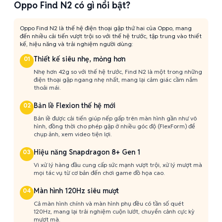
Oppo Find N2 có gì nổi bật?
Oppo Find N2 là thế hệ điện thoại gập thứ hai của Oppo, mang
đến nhiều cải tiến vượt trội so với thế hệ trước, tập trung vào thiết
kế, hiệu năng và trải nghiệm người dùng:
Thiết kế siêu nhẹ, mỏng hơn
01
Nhẹ hơn 42g so với thế hệ trước, Find N2 là một trong những
điện thoại gập ngang nhẹ nhất, mang lại cảm giác cầm nắm
thoải mái.
Bản lề Flexion thế hệ mới
02
Bản lề được cải tiến giúp nếp gấp trên màn hình gần như vô
hình, đồng thời cho phép gập ở nhiều góc độ (FlexForm) để
chụp ảnh, xem video tiện lợi.
Hiệu năng Snapdragon 8+ Gen 1
03
Vi xử lý hàng đầu cung cấp sức mạnh vượt trội, xử lý mượt mà
mọi tác vụ từ cơ bản đến chơi game đồ họa cao.
Màn hình 120Hz siêu mượt
04
Cả màn hình chính và màn hình phụ đều có tần số quét
120Hz, mang lại trải nghiệm cuộn lướt, chuyển cảnh cực kỳ
mượt mà.