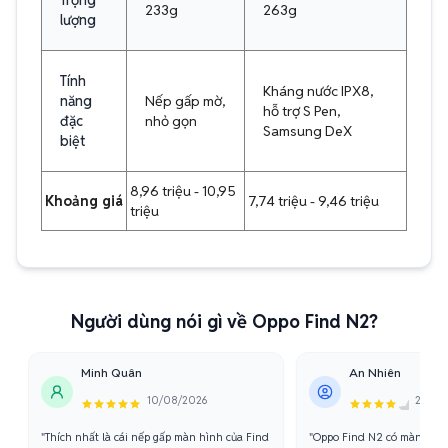
Trọng
233g
263g
lượng
Tính
Kháng nước IPX8,
năng
Nếp gấp mờ,
hỗ trợ S Pen,
đặc
nhỏ gọn
Samsung DeX
biệt
8,96 triệu - 10,95
Khoảng giá
7,74 triệu - 9,46 triệu
triệu
Người dùng nói gì về Oppo Find N2?
Minh Quân
An Nhiên
10/08/2026
21/07/
"Thích nhất là cái nếp gấp màn hình của Find
"Oppo Find N2 có màn hìn