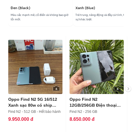
Đen (Black)
Xanh (Blue)
Màu sắc mạnh mẽ, cổ điển và không bao giờ
Trẻ trung, năng động và đầy cá tính, tạo nê
lỗi mốt.
sự khác biệt.
6
6
Oppo Find N2 5G 16/512
Oppo Find N2
Xanh sạc 80w có ship
12GB/256GB Điện thoại
COD
gập
Find N2 - 512 GB - Hết bảo hành
Find N2 - 256 GB
9.950.000 đ
8.650.000 đ