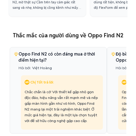
N2, mờ thật sự. Cầm trên tay cảm giác rất
dùng rất tiện, không bị dài
sang và nhẹ, không bị cồng kềnh như mấy
độ FlexForm để xem phim r
con máy gập khác. Chip Snapdragon 8+ Gen 1
Pin dùng ổn, sạc cũng rất 
thì quá mạnh rồi."
Thắc mắc của người dùng về Oppo Find N2
Oppo Find N2 có còn đáng mua ở thời
Độ bền củ
điểm hiện tại?
Oppo Find
Hỏi bởi:
Việt Hoàng
Hỏi bởi:
Phư
Chị Tốt trả lời:
Chị T
Chắc chắn là có! Với thiết kế gập nhỏ gọn
Oppo đã 
độc đáo, hiệu năng vẫn rất mạnh mẽ và nếp
Find N2,
gấp màn hình gần như vô hình, Oppo Find
công bố
N2 mang lại một trải nghiệm khác biệt. Ở
lần gập 
mức giá hiện tại, đây là một lựa chọn tuyệt
cẩn thận
vời để sở hữu công nghệ gập cao cấp.
cứng tiế