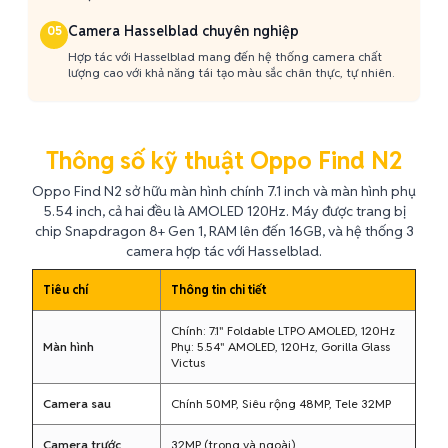
Camera Hasselblad chuyên nghiệp
05
Hợp tác với Hasselblad mang đến hệ thống camera chất
lượng cao với khả năng tái tạo màu sắc chân thực, tự nhiên.
Thông số kỹ thuật Oppo Find N2
Oppo Find N2 sở hữu màn hình chính 7.1 inch và màn hình phụ
5.54 inch, cả hai đều là AMOLED 120Hz. Máy được trang bị
chip Snapdragon 8+ Gen 1, RAM lên đến 16GB, và hệ thống 3
camera hợp tác với Hasselblad.
Tiêu chí
Thông tin chi tiết
Chính: 7.1" Foldable LTPO AMOLED, 120Hz
Màn hình
Phụ: 5.54" AMOLED, 120Hz, Gorilla Glass
Victus
Camera sau
Chính 50MP, Siêu rộng 48MP, Tele 32MP
Camera trước
32MP (trong và ngoài)