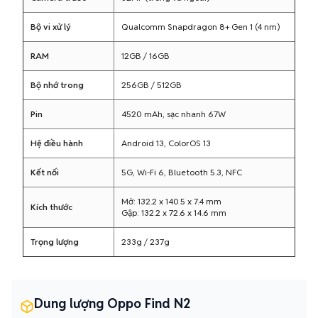
Bộ vi xử lý
Qualcomm Snapdragon 8+ Gen 1 (4 nm)
RAM
12GB / 16GB
Bộ nhớ trong
256GB / 512GB
Pin
4520 mAh, sạc nhanh 67W
Hệ điều hành
Android 13, ColorOS 13
Kết nối
5G, Wi-Fi 6, Bluetooth 5.3, NFC
Mở: 132.2 x 140.5 x 7.4 mm
Kích thước
Gập: 132.2 x 72.6 x 14.6 mm
Trọng lượng
233g / 237g
Dung lượng Oppo Find N2