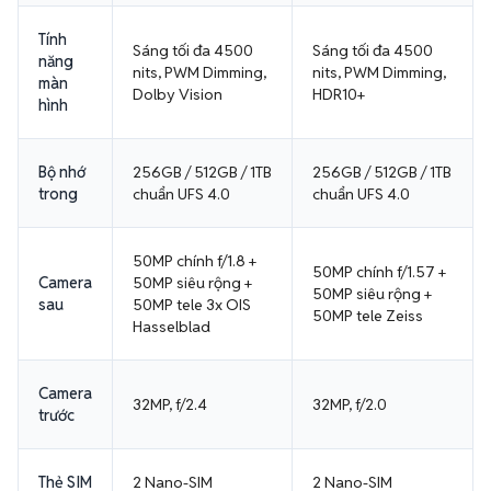
Tính
Sáng tối đa 4500
Sáng tối đa 4500
năng
nits, PWM Dimming,
nits, PWM Dimming,
màn
Dolby Vision
HDR10+
hình
Bộ nhớ
256GB / 512GB / 1TB
256GB / 512GB / 1TB
trong
chuẩn UFS 4.0
chuẩn UFS 4.0
50MP chính f/1.8 +
50MP chính f/1.57 +
Camera
50MP siêu rộng +
50MP siêu rộng +
sau
50MP tele 3x OIS
50MP tele Zeiss
Hasselblad
Camera
32MP, f/2.4
32MP, f/2.0
trước
Thẻ SIM
2 Nano-SIM
2 Nano-SIM