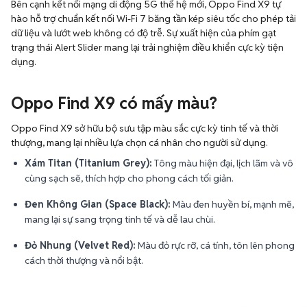
Bên cạnh kết nối mạng di động 5G thế hệ mới, Oppo Find X9 tự
hào hỗ trợ chuẩn kết nối Wi-Fi 7 băng tần kép siêu tốc cho phép tải
dữ liệu và lướt web không có độ trễ. Sự xuất hiện của phím gạt
trạng thái Alert Slider mang lại trải nghiệm điều khiển cực kỳ tiện
dụng.
Oppo Find X9 có mấy màu?
Oppo Find X9 sở hữu bộ sưu tập màu sắc cực kỳ tinh tế và thời
thượng, mang lại nhiều lựa chọn cá nhân cho người sử dụng.
Xám Titan (Titanium Grey):
Tông màu hiện đại, lịch lãm và vô
cùng sạch sẽ, thích hợp cho phong cách tối giản.
Đen Không Gian (Space Black):
Màu đen huyền bí, mạnh mẽ,
mang lại sự sang trọng tinh tế và dễ lau chùi.
Đỏ Nhung (Velvet Red):
Màu đỏ rực rỡ, cá tính, tôn lên phong
cách thời thượng và nổi bật.