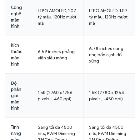
Công
LTPO AMOLED, 1.07
LTPO AMOLED, 1.07
nghệ
tỷ màu, 120Hz mượt
tỷ màu, 120Hz mượt
màn
mà
mà
hình
Kích
6.78 inches cong
thước
6.59 inches phẳng
nhẹ bốn cạnh đối
màn
viền siêu mỏng
xứng
hình
Độ
phân
1.5K (2760 x 1256
1.5K (2780 x 1264
giải
pixels, ~460 ppi)
pixels, ~450 ppi)
màn
hình
Tính
Sáng tối đa 4500
Sáng tối đa 4500
năng
nits, PWM Dimming
nits, PWM Dimming
màn
2160Hz, Dolby
2160Hz, Dolby