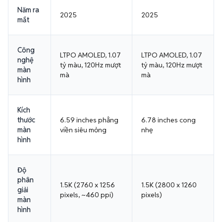
Năm ra
2025
2025
mắt
Công
LTPO AMOLED, 1.07
LTPO AMOLED, 1.07
nghệ
tỷ màu, 120Hz mượt
tỷ màu, 120Hz mượt
màn
mà
mà
hình
Kích
thước
6.59 inches phẳng
6.78 inches cong
màn
viền siêu mỏng
nhẹ
hình
Độ
phân
1.5K (2760 x 1256
1.5K (2800 x 1260
giải
pixels, ~460 ppi)
pixels)
màn
hình