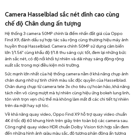
Camera Hasselblad sắc nét đỉnh cao cùng
chế độ Chân dung ấn tượng
Hệ thống 3 camera 50MP chính là điểm nhấn đắt giá của Oppo
Find X9, đánh dấu sự hợp tác sâu rộng cùng thương hiệu máy ảnh
huyền thoại Hasselblad. Camera chính 50MP sử dụng cảm biến
lớn 1/1.56" cùng khẩu độ f/1.8 thu sáng cực tốt, đem lại những bức
ảnh sắc nét, có độ nổi khối tự nhiên và dải nhạy sáng động rộng
xuất sắc trong mọi điều kiện môi trường.
Sức mạnh lớn nhất của hệ thống camera nằm ở khả năng chụp ảnh
chân dung nhờ sự tinh chỉnh màu sắc độc quyền của Hasselblad.
Chân dung chụp từ camera tele 3x cho tiêu cự hoàn hảo, khả năng
tách nền vô cùng mượt mà tự nhiên cùng hiệu ứng bokeh lung linh,
tôn vinh trọn vẹn chủ thể mà không làm mất đi các chi tiết tự nhiên
trên da mặt hay sợi tóc.
Về khả năng quay video, Oppo Find X9 hỗ trợ quay video chuẩn
4K ở tốc độ 60 khung hình trên giây trên toàn bộ các camera sau.
Công nghệ quay video HDR chuẩn Dolby Vision tích hợp sẵn đem
đến những hình ảnh giàu màu sắc, độ tương phản động ấn tượng