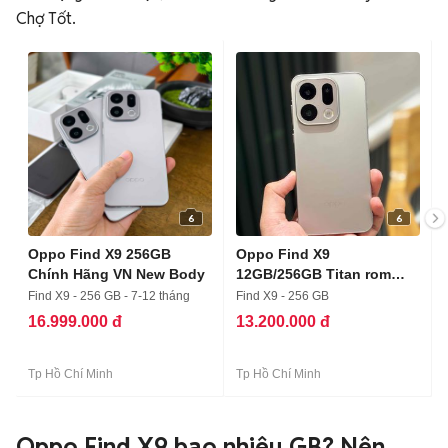
Chợ Tốt.
6
6
Oppo Find X9 256GB
Oppo Find X9
Chính Hãng VN New Body
12GB/256GB Titan rom
quốc tế
Find X9 - 256 GB - 7-12 tháng
Find X9 - 256 GB
16.999.000 đ
13.200.000 đ
Tp Hồ Chí Minh
Tp Hồ Chí Minh
Oppo Find X9 bao nhiêu GB? Nên