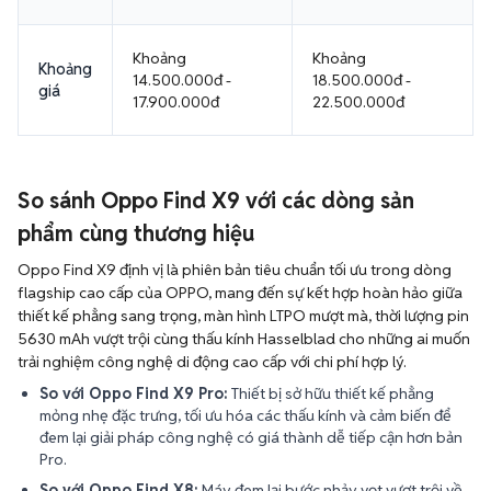
Khoảng
Khoảng
Khoảng
14.500.000đ -
18.500.000đ -
giá
17.900.000đ
22.500.000đ
So sánh Oppo Find X9 với các dòng sản
phẩm cùng thương hiệu
Oppo Find X9 định vị là phiên bản tiêu chuẩn tối ưu trong dòng
flagship cao cấp của OPPO, mang đến sự kết hợp hoàn hảo giữa
thiết kế phẳng sang trọng, màn hình LTPO mượt mà, thời lượng pin
5630 mAh vượt trội cùng thấu kính Hasselblad cho những ai muốn
trải nghiệm công nghệ di động cao cấp với chi phí hợp lý.
So với Oppo Find X9 Pro:
Thiết bị sở hữu thiết kế phẳng
mỏng nhẹ đặc trưng, tối ưu hóa các thấu kính và cảm biến để
đem lại giải pháp công nghệ có giá thành dễ tiếp cận hơn bản
Pro.
So với Oppo Find X8:
Máy đem lại bước nhảy vọt vượt trội về