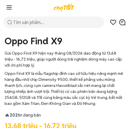
Oppo Find X9
Giá Oppo Find X9 hiện nay tháng 08/2026 dao động từ 13,68
triệu - 16,72 triệu, giúp người dùng trải nghiệm dòng máy cao cấp
với chi phí hợp lý.
Oppo Find X9 là mẫu flagship đỉnh cao sở hữu hiệu năng mạnh mẽ
hàng đầu nhờ chip Dimensity 9500, thiết kế phẳng siêu mỏng
thanh lịch, cùng cụm camera Hasselblad sắc nét mang lại chất
lượng nhiếp ảnh vượt trội. Thiết bị có các phiên bản dung lượng
256GB, 512GB và 1TB cùng bảng màu sắc cực kỳ trẻ trung, bắt mắt
bao gồm Xám Titan, Đen Không Gian và Đỏ Nhung.
🔥
202
tin đang bán
13,68 triệu - 16,72 triệu