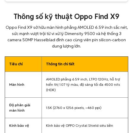
Thông số kỹ thuật Oppo Find X9
Oppo Find X9 sở hữu màn hình phẳng AMOLED 6.59 inch sắc nét,
sức mạnh vượt trội từ vi xử lý Dimensity 9500 và hệ thống 3
camera 50MP Hasselblad đỉnh cao cùng viên pin silicon-carbon
dung lượng lớn.
Tiêu chí
Thông tin chi tiết
AMOLED phẳng 6.59 inch, LTPO 120Hz, hỗ trợ
Màn hình
hiển thị 1.07 tỷ màu, độ sáng tối đa 4500 nits
(HDR)
Độ phân giải
1.5K (2760 x 1256 pixels, ~460 ppi)
màn hình
Kính bảo vệ
Kính bảo vệ OPPO Crystal Shield siêu bền