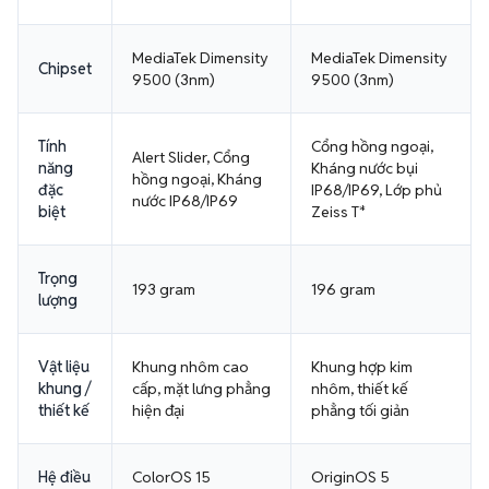
MediaTek Dimensity
MediaTek Dimensity
Chipset
9500 (3nm)
9500 (3nm)
Tính
Cổng hồng ngoại,
Alert Slider, Cổng
năng
Kháng nước bụi
hồng ngoại, Kháng
đặc
IP68/IP69, Lớp phủ
nước IP68/IP69
biệt
Zeiss T*
Trọng
193 gram
196 gram
lượng
Vật liệu
Khung nhôm cao
Khung hợp kim
khung /
cấp, mặt lưng phẳng
nhôm, thiết kế
thiết kế
hiện đại
phẳng tối giản
Hệ điều
ColorOS 15
OriginOS 5