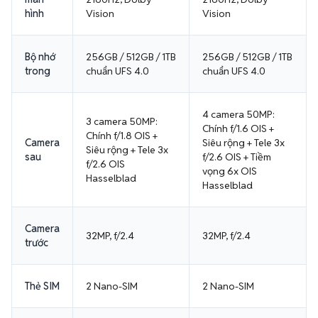
hình
Vision
Vision
Bộ nhớ
256GB / 512GB / 1TB
256GB / 512GB / 1TB
trong
chuẩn UFS 4.0
chuẩn UFS 4.0
4 camera 50MP:
3 camera 50MP:
Chính f/1.6 OIS +
Chính f/1.8 OIS +
Camera
Siêu rộng + Tele 3x
Siêu rộng + Tele 3x
sau
f/2.6 OIS + Tiềm
f/2.6 OIS
vọng 6x OIS
Hasselblad
Hasselblad
Camera
32MP, f/2.4
32MP, f/2.4
trước
Thẻ SIM
2 Nano-SIM
2 Nano-SIM