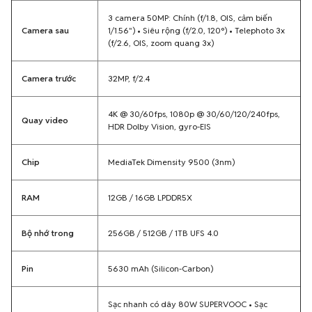
3 camera 50MP: Chính (f/1.8, OIS, cảm biến
Camera sau
1/1.56") • Siêu rộng (f/2.0, 120°) • Telephoto 3x
(f/2.6, OIS, zoom quang 3x)
Camera trước
32MP, f/2.4
4K @ 30/60fps, 1080p @ 30/60/120/240fps,
Quay video
HDR Dolby Vision, gyro-EIS
Chip
MediaTek Dimensity 9500 (3nm)
RAM
12GB / 16GB LPDDR5X
Bộ nhớ trong
256GB / 512GB / 1TB UFS 4.0
Pin
5630 mAh (Silicon-Carbon)
Sạc nhanh có dây 80W SUPERVOOC • Sạc