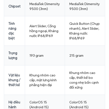
MediaTek Dimensity
MediaTek Dimensity
Chipset
9500 (3nm)
9500 (3nm)
Tính
Quick Button (Chụp
Alert Slider, Cổng
năng
nhanh), Alert Slider,
hồng ngoại, Kháng
đặc
Kháng nước
nước IP68/IP69
biệt
IP68/IP69
Trọng
193 gram
215 gram
lượng
Khung nhôm cao
Vật liệu
Khung nhôm cao
cấp, thiết kế bo
khung /
cấp, mặt lưng kính
cong nhẹ bốn cạnh
thiết kế
phẳng hiện đại
đối xứng
Hệ điều
ColorOS 15
ColorOS 15
hành
(Android 15)
(Android 15)