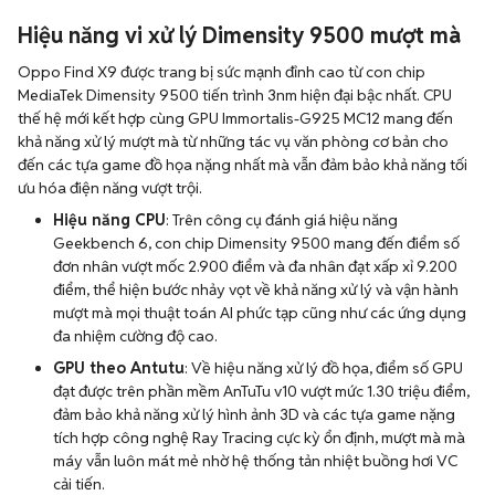
Hiệu năng vi xử lý Dimensity 9500 mượt mà
Oppo Find X9 được trang bị sức mạnh đỉnh cao từ con chip
MediaTek Dimensity 9500 tiến trình 3nm hiện đại bậc nhất. CPU
thế hệ mới kết hợp cùng GPU Immortalis-G925 MC12 mang đến
khả năng xử lý mượt mà từ những tác vụ văn phòng cơ bản cho
đến các tựa game đồ họa nặng nhất mà vẫn đảm bảo khả năng tối
ưu hóa điện năng vượt trội.
Hiệu năng CPU
: Trên công cụ đánh giá hiệu năng
Geekbench 6, con chip Dimensity 9500 mang đến điểm số
đơn nhân vượt mốc 2.900 điểm và đa nhân đạt xấp xỉ 9.200
điểm, thể hiện bước nhảy vọt về khả năng xử lý và vận hành
mượt mà mọi thuật toán AI phức tạp cũng như các ứng dụng
đa nhiệm cường độ cao.
GPU theo Antutu
: Về hiệu năng xử lý đồ họa, điểm số GPU
đạt được trên phần mềm AnTuTu v10 vượt mức 1.30 triệu điểm,
đảm bảo khả năng xử lý hình ảnh 3D và các tựa game nặng
tích hợp công nghệ Ray Tracing cực kỳ ổn định, mượt mà mà
máy vẫn luôn mát mẻ nhờ hệ thống tản nhiệt buồng hơi VC
cải tiến.