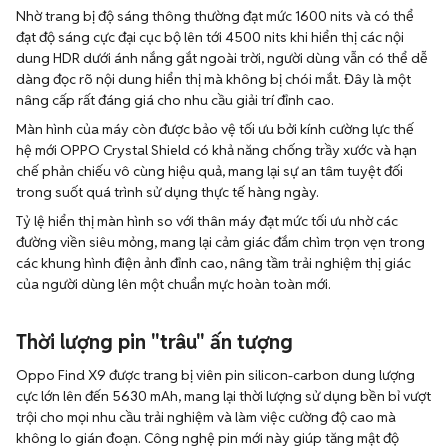
Nhờ trang bị độ sáng thông thường đạt mức 1600 nits và có thể
đạt độ sáng cực đại cục bộ lên tới 4500 nits khi hiển thị các nội
dung HDR dưới ánh nắng gắt ngoài trời, người dùng vẫn có thể dễ
dàng đọc rõ nội dung hiển thị mà không bị chói mắt. Đây là một
nâng cấp rất đáng giá cho nhu cầu giải trí đỉnh cao.
Màn hình của máy còn được bảo vệ tối ưu bởi kính cường lực thế
hệ mới OPPO Crystal Shield có khả năng chống trầy xước và hạn
chế phản chiếu vô cùng hiệu quả, mang lại sự an tâm tuyệt đối
trong suốt quá trình sử dụng thực tế hàng ngày.
Tỷ lệ hiển thị màn hình so với thân máy đạt mức tối ưu nhờ các
đường viền siêu mỏng, mang lại cảm giác đắm chìm trọn vẹn trong
các khung hình điện ảnh đỉnh cao, nâng tầm trải nghiệm thị giác
của người dùng lên một chuẩn mực hoàn toàn mới.
Thời lượng pin "trâu" ấn tượng
Oppo Find X9 được trang bị viên pin silicon-carbon dung lượng
cực lớn lên đến 5630 mAh, mang lại thời lượng sử dụng bền bỉ vượt
trội cho mọi nhu cầu trải nghiệm và làm việc cường độ cao mà
không lo gián đoạn. Công nghệ pin mới này giúp tăng mật độ