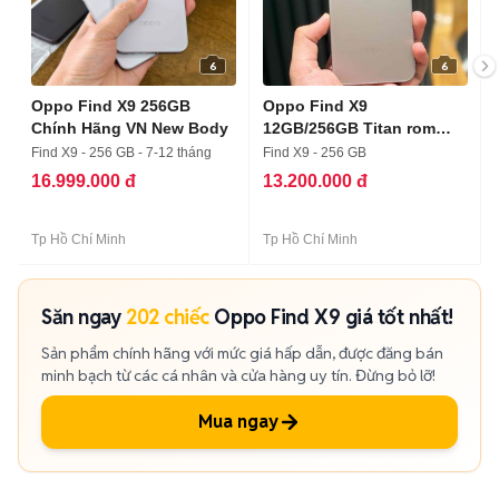
6
6
Oppo Find X9 256GB
Oppo Find X9
Chính Hãng VN New Body
12GB/256GB Titan rom
quốc tế
Find X9 - 256 GB - 7-12 tháng
Find X9 - 256 GB
16.999.000 đ
13.200.000 đ
Tp Hồ Chí Minh
Tp Hồ Chí Minh
Săn ngay
202 chiếc
Oppo Find X9 giá tốt nhất!
Sản phẩm chính hãng với mức giá hấp dẫn, được đăng bán
minh bạch từ các cá nhân và cửa hàng uy tín. Đừng bỏ lỡ!
Mua ngay