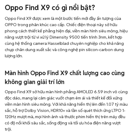
Oppo Find X9 có gì nổi bật?
Oppo Find X9 được xem là một bước tiến mới đầy ấn tượng của
OPPO trong phân khúc cao cấp. Chiếc điện thoại này sở hữu
phong cách thiết kế phẳng hiện đại, viền màn hình siêu mỏng, hiệu
năng vượt trội từ vi xử lý Dimensity 9500 tiến trình 3nm, kết hợp
cùng hệ thống camera Hasselblad chuyên nghiệp cho khả năng
chụp chân dung xuất sắc và công nghệ pin silicon-carbon dung
lượng lớn.
Màn hình Oppo Find X9 chất lượng cao cùng
không gian giải trí lớn
Oppo Find X9 sở hữu màn hình phẳng AMOLED 6.59 inch vô cùng
độc dáo, mang lại cảm giác vuốt chạm êm ái và thiết kế đối xứng
viền màn hình siêu mỏng. Với khả năng hiển thị lên đến 1.07 tỷ màu
sắc, hỗ trợ Dolby Vision, HDR10+ và tần số quét thích ứng LTPO 1-
120Hz mượt mà, mọi hình ảnh và thước phim hiển thị trên máy đều
có độ nổi khối sâu sắc, sống động và tối ưu hóa điện năng vượt
trội.