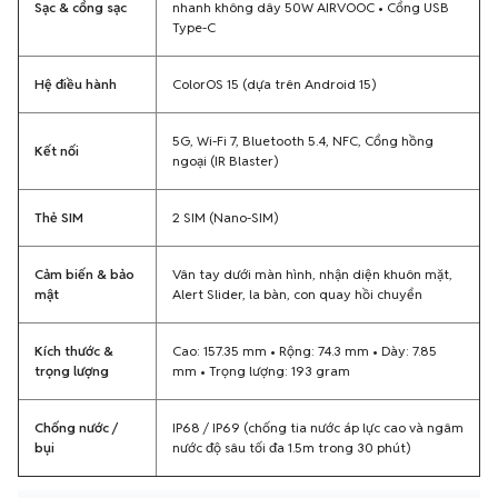
Sạc & cổng sạc
nhanh không dây 50W AIRVOOC • Cổng USB
Type-C
Hệ điều hành
ColorOS 15 (dựa trên Android 15)
5G, Wi-Fi 7, Bluetooth 5.4, NFC, Cổng hồng
Kết nối
ngoại (IR Blaster)
Thẻ SIM
2 SIM (Nano-SIM)
Cảm biến & bảo
Vân tay dưới màn hình, nhận diện khuôn mặt,
mật
Alert Slider, la bàn, con quay hồi chuyển
Kích thước &
Cao: 157.35 mm • Rộng: 74.3 mm • Dày: 7.85
trọng lượng
mm • Trọng lượng: 193 gram
Chống nước /
IP68 / IP69 (chống tia nước áp lực cao và ngâm
bụi
nước độ sâu tối đa 1.5m trong 30 phút)