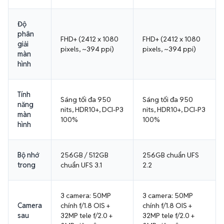
Độ
phân
FHD+ (2412 x 1080
FHD+ (2412 x 1080
giải
pixels, ~394 ppi)
pixels, ~394 ppi)
màn
hình
Tính
Sáng tối đa 950
Sáng tối đa 950
năng
nits, HDR10+, DCI-P3
nits, HDR10+, DCI-P3
màn
100%
100%
hình
Bộ nhớ
256GB / 512GB
256GB chuẩn UFS
trong
chuẩn UFS 3.1
2.2
3 camera: 50MP
3 camera: 50MP
Camera
chính f/1.8 OIS +
chính f/1.8 OIS +
sau
32MP tele f/2.0 +
32MP tele f/2.0 +