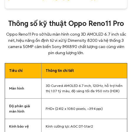
Thông số kỹ thuật Oppo Reno11 Pro
Oppo Reno11 Pro sở hữu màn hình cong 3D AMOLED 6.7 inch sắc
nét, hiệu năng ổn định từ vi xử lý Dimensity 8200 và hệ thống 3
camera 50MP cảm biến Sony IMX890 chất lượng cao cùng viên
pin dung lượng lớn.
Tiêu chí
Thông tin chi tiết
3D Curved AMOLED 6.7 inch, 120Hz, hỗ trợ hiển
Màn hình
thị 1.07 tỷ màu, độ sáng tối đa 950 nits (HDR)
Độ phân giải
FHD+ (2412 x 1080 pixels, ~394 ppi)
màn hình
Kính bảo vệ
Kính cường lực AGC DT-Star2