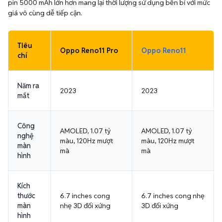
pin 5000 mAh lớn hơn mang lại thời lượng sử dụng bền bỉ với mức
giá vô cùng dễ tiếp cận.
Tiêu
Oppo Reno11 Pro
Oppo Reno11
chí
Năm ra
2023
2023
mắt
Công
AMOLED, 1.07 tỷ
AMOLED, 1.07 tỷ
nghệ
màu, 120Hz mượt
màu, 120Hz mượt
màn
mà
mà
hình
Kích
thước
6.7 inches cong
6.7 inches cong nhẹ
màn
nhẹ 3D đối xứng
3D đối xứng
hình