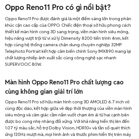
Oppo Reno11 Pro có gì nổi bật?
Oppo Reno11 Pro được đánh giá là một điểm sáng lớn trong phân
khúc cận cao cấp của OPPO. Chiếc điện thoại sở hữu phong cách
thiết kế màn hình cong 3D sang trọng, viền màn hình siêu mỏng,
hiệu năng vượt trội từ vi xử lý Dimensity 8200 tiến trình 4nm, kết
hợp cùng hệ thống camera chân dung chuyên nghiệp 32MP
Telephoto Portrait kết hợp cảm biến chính Sony IMX890 mang lại
chất lượng nhiếp ảnh xuất sắc cùng công nghệ sạc nhanh
SUPERVOOC 80W.
Màn hình Oppo Reno11 Pro chất lượng cao
cùng không gian giải trí lớn
Oppo Reno11 Pro sở hữu màn hình cong 3D AMOLED 6.7 inch vô
cùng độc dáo, kết hợp giữa vẻ đẹp thời thượng của viền màn hình
siêu mỏng và cảm giác cầm nắm vuốt chạm êm ái từ hai cạnh bên
được bo cong nhẹ nhàng đối xứng. Với khả năng hiển thị lên đến
1.07 tỷ màu sắc, hỗ trợ Dolby Vision, HDR10+ và tần số quét thích
ứng 120Hz mượt mà, mọi hình ảnh và thước phim hiển thị trên máy