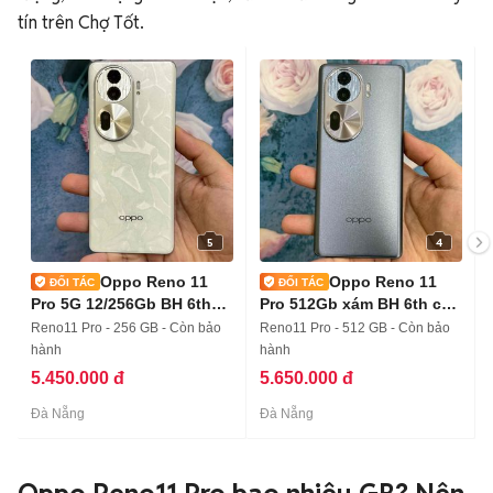
tín trên Chợ Tốt.
5
4
Oppo Reno 11
Oppo Reno 11
Pro 5G 12/256Gb BH 6th
Pro 512Gb xám BH 6th có
có trả góp
trả góp
Reno11 Pro - 256 GB - Còn bảo
Reno11 Pro - 512 GB - Còn bảo
hành
hành
5.450.000 đ
5.650.000 đ
Đà Nẵng
Đà Nẵng