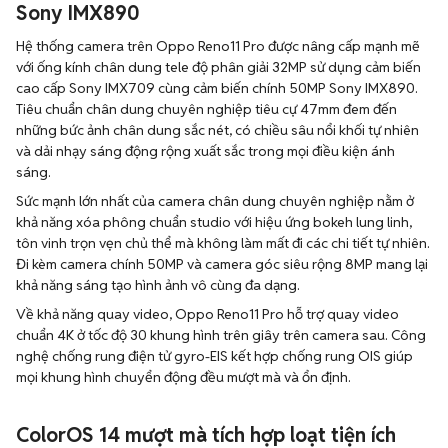
Sony IMX890
Hệ thống camera trên Oppo Reno11 Pro được nâng cấp mạnh mẽ
với ống kính chân dung tele độ phân giải 32MP sử dụng cảm biến
cao cấp Sony IMX709 cùng cảm biến chính 50MP Sony IMX890.
Tiêu chuẩn chân dung chuyên nghiệp tiêu cự 47mm đem đến
những bức ảnh chân dung sắc nét, có chiều sâu nổi khối tự nhiên
và dải nhạy sáng động rộng xuất sắc trong mọi điều kiện ánh
sáng.
Sức mạnh lớn nhất của camera chân dung chuyên nghiệp nằm ở
khả năng xóa phông chuẩn studio với hiệu ứng bokeh lung linh,
tôn vinh trọn vẹn chủ thể mà không làm mất đi các chi tiết tự nhiên.
Đi kèm camera chính 50MP và camera góc siêu rộng 8MP mang lại
khả năng sáng tạo hình ảnh vô cùng đa dạng.
Về khả năng quay video, Oppo Reno11 Pro hỗ trợ quay video
chuẩn 4K ở tốc độ 30 khung hình trên giây trên camera sau. Công
nghệ chống rung điện tử gyro-EIS kết hợp chống rung OIS giúp
mọi khung hình chuyển động đều mượt mà và ổn định.
ColorOS 14 mượt mà tích hợp loạt tiện ích