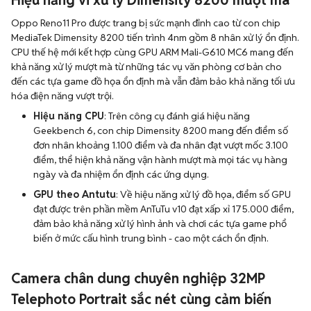
Hiệu năng vi xử lý Dimensity 8200 mượt mà
Oppo Reno11 Pro được trang bị sức mạnh đỉnh cao từ con chip
MediaTek Dimensity 8200 tiến trình 4nm gồm 8 nhân xử lý ổn định.
CPU thế hệ mới kết hợp cùng GPU ARM Mali-G610 MC6 mang đến
khả năng xử lý mượt mà từ những tác vụ văn phòng cơ bản cho
đến các tựa game đồ họa ổn định mà vẫn đảm bảo khả năng tối ưu
hóa điện năng vượt trội.
Hiệu năng CPU
: Trên công cụ đánh giá hiệu năng
Geekbench 6, con chip Dimensity 8200 mang đến điểm số
đơn nhân khoảng 1.100 điểm và đa nhân đạt vượt mốc 3.100
điểm, thể hiện khả năng vận hành mượt mà mọi tác vụ hàng
ngày và đa nhiệm ổn định các ứng dụng.
GPU theo Antutu
: Về hiệu năng xử lý đồ họa, điểm số GPU
đạt được trên phần mềm AnTuTu v10 đạt xấp xỉ 175.000 điểm,
đảm bảo khả năng xử lý hình ảnh và chơi các tựa game phổ
biến ở mức cấu hình trung bình - cao một cách ổn định.
Camera chân dung chuyên nghiệp 32MP
Telephoto Portrait sắc nét cùng cảm biến