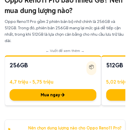
Oppo Reno11 Pro bao nhiêu GB? Nên
mua dung lượng nào?
Oppo Reno11 Pro gồm 2 phiên bản bộ nhớ chính là 256GB và
512GB. Trong đó, phiên bản 256GB mang lại mức giá dễ tiếp cận
nhất, trong khi 512GB là lựa chọn cân bằng cho nhu cầu lưu trữ lâu
dài.
← Vuốt để xem thêm →
256GB
512GB
📦
4,7 triệu - 5,75 triệu
5,02 triệu -
Mua ngay
Nên chọn dung lượng nào cho Oppo Reno11 Pro?