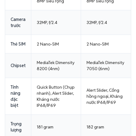
8MP siêu rộng
8MP siêu rộng
Camera
32MP, f/2.4
32MP, f/2.4
trước
Thẻ SIM
2 Nano-SIM
2 Nano-SIM
MediaTek Dimensity
MediaTek Dimensity
Chipset
8200 (4nm)
7050 (6nm)
Tính
Quick Button (Chụp
Alert Slider, Cổng
năng
nhanh), Alert Slider,
hồng ngoại, Kháng
đặc
Kháng nước
nước IP68/IP69
biệt
IP68/IP69
Trọng
181 gram
182 gram
lượng