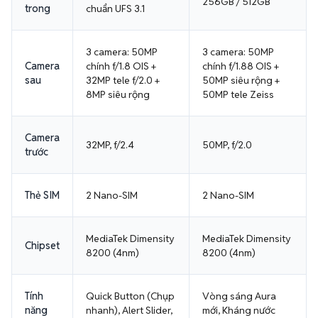
256GB / 512GB
trong
chuẩn UFS 3.1
3 camera: 50MP
3 camera: 50MP
Camera
chính f/1.8 OIS +
chính f/1.88 OIS +
sau
32MP tele f/2.0 +
50MP siêu rộng +
8MP siêu rộng
50MP tele Zeiss
Camera
32MP, f/2.4
50MP, f/2.0
trước
Thẻ SIM
2 Nano-SIM
2 Nano-SIM
MediaTek Dimensity
MediaTek Dimensity
Chipset
8200 (4nm)
8200 (4nm)
Tính
Quick Button (Chụp
Vòng sáng Aura
năng
nhanh), Alert Slider,
mới, Kháng nước