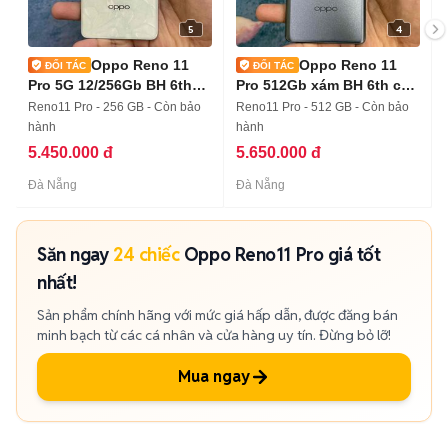
5
4
Oppo Reno 11
Oppo Reno 11
Pro 5G 12/256Gb BH 6th
Pro 512Gb xám BH 6th có
có trả góp
trả góp
Reno11 Pro - 256 GB - Còn bảo
Reno11 Pro - 512 GB - Còn bảo
hành
hành
5.450.000 đ
5.650.000 đ
Đà Nẵng
Đà Nẵng
Săn ngay
24 chiếc
Oppo Reno11 Pro giá tốt
nhất!
Sản phẩm chính hãng với mức giá hấp dẫn, được đăng bán
minh bạch từ các cá nhân và cửa hàng uy tín. Đừng bỏ lỡ!
Mua ngay