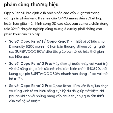
phẩm cùng thương hiệu
Oppo Reno11 Pro định vị là phiên bản cao cấp vượt trội trong
dòng sản phẩm Reno11 series của OPPO, mang đến sự kết hợp
hoàn hảo giữa màn hình cong 3D cao cấp, cụm camera chân dung
tele 32MP chuyên nghiệp cùng mức giá cực kỳ phải chăng cho
phân khúc cận cao cấp.
So với Oppo Reno11 / Oppo Reno11 F:
Thiết bị sở hữu chip
Dimensity 8200 mạnh mẽ hơn bản thường, đi kèm công nghệ
sạc SUPERVOOC 80W siêu tốc giúp bạn tối ưu hóa thời gian
sạc hiệu quả.
So với Oppo Reno10 Pro:
Máy đem lại bước nhảy vọt vượt trội
về khả năng chụp ảnh sắc nét nhờ cảm biến chính IMX890, thời
lượng sạc pin SUPERVOOC 80W nhanh hơn đáng kể so với thế
hệ trước.
So với Oppo Reno12 Pro:
Oppo Reno11 Pro vẫn là sự lựa chọn
vô cùng kinh tế với hiệu năng cực kỳ dư dả, giúp tiết kiệm chi
phí lớn khi so với những nâng cấp chưa thực sự quá cần thiết
của thế hệ kế nhiệm.