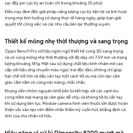
sạc đầy pin cực kỳ an toàn chỉ trong khoảng 35 phút.
Điều này đem đến giải pháp năng lượng cực kỳ tiện lợi và linh hoạt
trong mọi tình huống sử dụng thực tế hàng ngày, giúp bạn giải
quyết tốt công việc và các nhu cầu liên lạc thường xuyên.
Thiết kế mỏng nhẹ thời thượng và sang trọng
Oppo Reno11 Pro sở hữu ngôn ngữ thiết kế cong 3D sang trọng
và vô cùng mỏng nhẹ thời thượng với độ dày chỉ 7.59 mm và trọng
lượng khoảng 181g. Mặt sau sử dụng chất liệu kính nhám mờ cao
cấp với hiệu ứng chuyển màu ngọc trai độc đáo, không chỉ giúp
hạn chế mồ hôi và dấu vân tay một cách tối ưu mà còn tạo cảm
giác cầm nắm vô cùng mịn màng, chắc chắn.
Khung viền nhôm nguyên khối bền bỉ kết hợp với các cạnh bo
cong mềm mại mang lại cảm giác dễ chịu và không hề bị cấn tay
khi sử dụng liên tục. Module camera hình viên thuốc lớn được hoàn
thiện sắc sảo tạo nên điểm nhấn thẩm mỹ cuốn hút, khẳng định cá
tính của chủ nhân sở hữu.