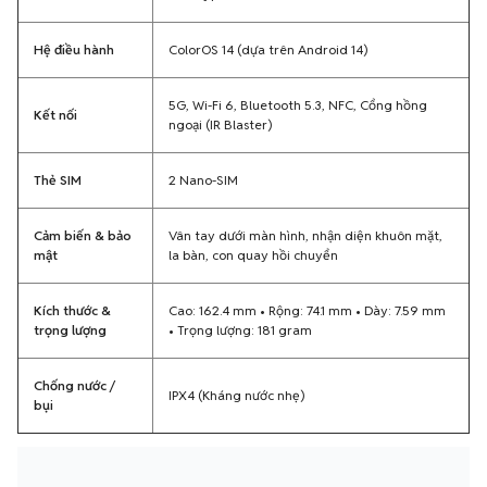
Hệ điều hành
ColorOS 14 (dựa trên Android 14)
5G, Wi-Fi 6, Bluetooth 5.3, NFC, Cổng hồng
Kết nối
ngoại (IR Blaster)
Thẻ SIM
2 Nano-SIM
Cảm biến & bảo
Vân tay dưới màn hình, nhận diện khuôn mặt,
mật
la bàn, con quay hồi chuyển
Kích thước &
Cao: 162.4 mm • Rộng: 74.1 mm • Dày: 7.59 mm
trọng lượng
• Trọng lượng: 181 gram
Chống nước /
IPX4 (Kháng nước nhẹ)
bụi