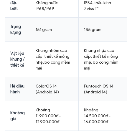
đặc
Kháng nước
IP54, thấu kính
biệt
IP68/IP69
Zeiss T*
Trọng
181 gram
188 gram
lượng
Khung nhôm cao
Khung nhựa cao
Vật liệu
cấp, thiết kế mỏng
cấp, thiết kế mỏng
khung /
nhẹ, bo cong mềm
nhẹ, bo cong mềm
thiết kế
mại
mại
Hệ điều
ColorOS 14
Funtouch OS 14
hành
(Android 14)
(Android 14)
Khoảng
Khoảng
Khoảng
11.900.000đ -
14.500.000đ -
giá
12.900.000đ
16.000.000đ