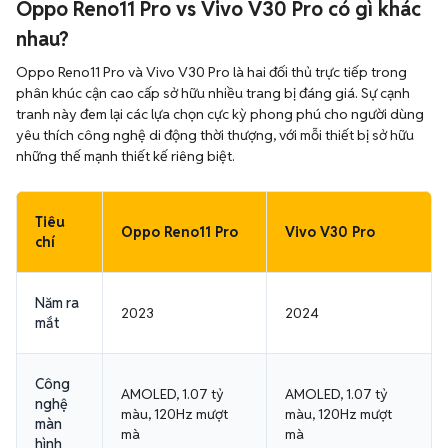
Oppo Reno11 Pro vs Vivo V30 Pro có gì khác
nhau?
Oppo Reno11 Pro và Vivo V30 Pro là hai đối thủ trực tiếp trong
phân khúc cận cao cấp sở hữu nhiều trang bị đáng giá. Sự cạnh
tranh này đem lại các lựa chọn cực kỳ phong phú cho người dùng
yêu thích công nghệ di động thời thượng, với mỗi thiết bị sở hữu
những thế mạnh thiết kế riêng biệt.
Tiêu
Oppo Reno11 Pro
Vivo V30 Pro
chí
Năm ra
2023
2024
mắt
Công
AMOLED, 1.07 tỷ
AMOLED, 1.07 tỷ
nghệ
màu, 120Hz mượt
màu, 120Hz mượt
màn
mà
mà
hình