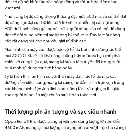
đều có độ nổi khối sâu sắc, sống động và tối ưu hóa điện năng
vượt trội.
Nhờ trang bị độ sáng thông thường đạt mức 500 nits và có thể đạt
độ sáng cực đại cục bộ lên tới 950 nits khi hiển thị các nội dung
HDR dưới ánh nắng gắt ngoài trời, người dùng vẫn có thể dễ dàng
đọc rõ nội dung hiển thị mà không bị chói mắt. Đây là một nâng
cấp rất đáng giá cho nhu cầu giải trí đỉnh cao.
Màn hình của máy còn được bảo vệ tối ưu bởi kính cường lực thế
mới AGC DT-Star2 có khả năng chống trầy xước và hạn chế phản
chiếu vô cùng hiệu quả, mang lại sự an tâm tuyệt đối trong suốt
quá trình sử dụng thực tế hàng ngày.
Tỷ lệ hiển thị màn hình so với thân máy đạt mức tối ưu nhờ các
đường viền siêu mỏng, mang lại cảm giác đắm chìm trọn vẹn trong
các khung hình điện ảnh đỉnh cao, nâng tầm trải nghiệm thị giác
của người dùng lên một chuẩn mực hoàn toàn mới.
Thời lượng pin ấn tượng và sạc siêu nhanh
Oppo Reno11 Pro được trang bị viên pin dung lượng lớn lên đến
4600 mAh, mang lại thời lượng sử dụng bền bỉ vượt trội cho cả một