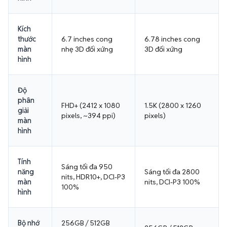
Kích
thước
6.7 inches cong
6.78 inches cong
màn
nhẹ 3D đối xứng
3D đối xứng
hình
Độ
phân
FHD+ (2412 x 1080
1.5K (2800 x 1260
giải
pixels, ~394 ppi)
pixels)
màn
hình
Tính
Sáng tối đa 950
năng
Sáng tối đa 2800
nits, HDR10+, DCI-P3
màn
nits, DCI-P3 100%
100%
hình
Bộ nhớ
256GB / 512GB