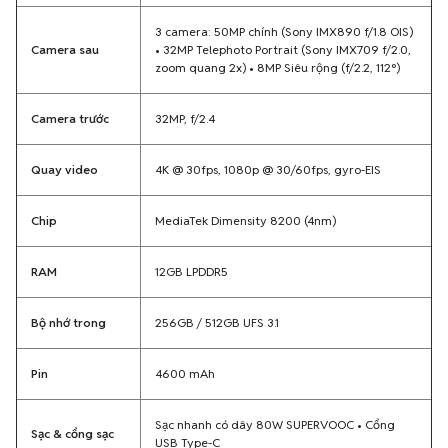
3 camera: 50MP chính (Sony IMX890 f/1.8 OIS)
Camera sau
• 32MP Telephoto Portrait (Sony IMX709 f/2.0,
zoom quang 2x) • 8MP Siêu rộng (f/2.2, 112°)
Camera trước
32MP, f/2.4
Quay video
4K @ 30fps, 1080p @ 30/60fps, gyro-EIS
Chip
MediaTek Dimensity 8200 (4nm)
RAM
12GB LPDDR5
Bộ nhớ trong
256GB / 512GB UFS 3.1
Pin
4600 mAh
Sạc nhanh có dây 80W SUPERVOOC • Cổng
Sạc & cổng sạc
USB Type-C