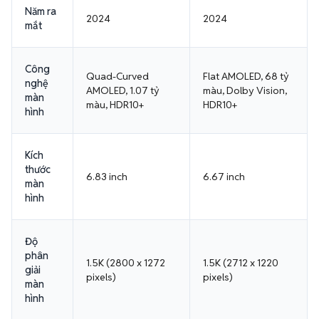
Năm ra
2024
2024
mắt
Công
Quad-Curved
Flat AMOLED, 68 tỷ
nghệ
AMOLED, 1.07 tỷ
màu, Dolby Vision,
màn
màu, HDR10+
HDR10+
hình
Kích
thước
6.83 inch
6.67 inch
màn
hình
Độ
phân
1.5K (2800 x 1272
1.5K (2712 x 1220
giải
pixels)
pixels)
màn
hình