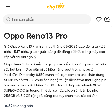
Oppo Reno13 Pro
Giá Oppo Reno13 Pro hiện nay tháng 08/2026 dao động từ 4,23
triệu - 5,17 triệu, giúp người dùng dễ dàng sở hữu dòng máy cao
cấp với chi phí hợp lý.
Oppo Reno13 Pro là mẫu flagship cao cấp của dòng Reno sở hữu
sức hút lớn nhờ sự bền bỉ và hiệu năng vượt trội: chip xử lý
MediaTek Dimensity 8350 mạnh mẽ, cụm camera tele chân dung
50MP có hỗ trợ OIS chụp ảnh nghệ thuật sắc nét và thời lượng pin
Silicon-Carbon cực khủng 5800 mAh tích hợp sạc nhanh 80W
SUPERVOOC ấn tượng. Thiết bị sở hữu các phiên bản bộ nhớ
256GB và 512GB rộng rãi cùng các tùy chọn màu sắc cá tính.
🔥
32
tin đang bán