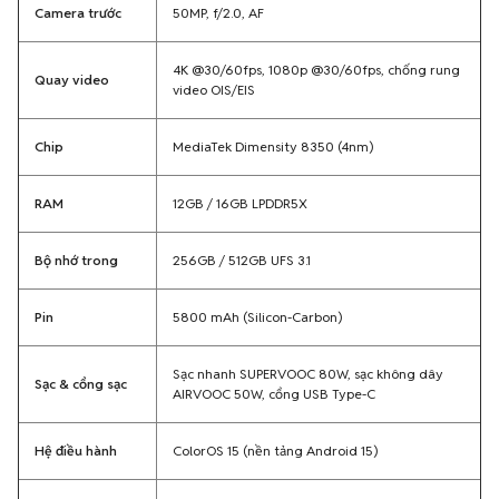
Camera trước
50MP, f/2.0, AF
4K @30/60fps, 1080p @30/60fps, chống rung
Quay video
video OIS/EIS
Chip
MediaTek Dimensity 8350 (4nm)
RAM
12GB / 16GB LPDDR5X
Bộ nhớ trong
256GB / 512GB UFS 3.1
Pin
5800 mAh (Silicon-Carbon)
Sạc nhanh SUPERVOOC 80W, sạc không dây
Sạc & cổng sạc
AIRVOOC 50W, cổng USB Type-C
Hệ điều hành
ColorOS 15 (nền tảng Android 15)