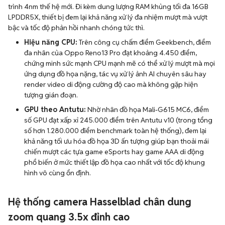
trình 4nm thế hệ mới. Đi kèm dung lượng RAM khủng tối đa 16GB
LPDDR5X, thiết bị đem lại khả năng xử lý đa nhiệm mượt mà vượt
bậc và tốc độ phản hồi nhanh chóng tức thì.
Hiệu năng CPU:
Trên công cụ chấm điểm Geekbench, điểm
đa nhân của Oppo Reno13 Pro đạt khoảng 4.450 điểm,
chứng minh sức mạnh CPU mạnh mẽ có thể xử lý mượt mà mọi
ứng dụng đồ họa nặng, tác vụ xử lý ảnh AI chuyên sâu hay
render video di động cường độ cao mà không gặp hiện
tượng gián đoạn.
GPU theo Antutu:
Nhờ nhân đồ họa Mali-G615 MC6, điểm
số GPU đạt xấp xỉ 245.000 điểm trên Antutu v10 (trong tổng
số hơn 1.280.000 điểm benchmark toàn hệ thống), đem lại
khả năng tối ưu hóa đồ họa 3D ấn tượng giúp bạn thoải mái
chiến mượt các tựa game eSports hay game AAA di động
phổ biến ở mức thiết lập đồ họa cao nhất với tốc độ khung
hình vô cùng ổn định.
Hệ thống camera Hasselblad chân dung
zoom quang 3.5x đỉnh cao