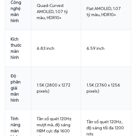
Công
Quad-Curved
nghệ
Flat AMOLED, 1.07
AMOLED, 1.07 tỷ
màn
tỷ màu, HDR10+
màu, HDR10+
hình
Kích
thước
6.83 inch
6.59 inch
màn
hình
Độ
phân
1.5K (2800 x 1272
1.5K (2760 x 1256
giải
pixels)
pixels)
màn
hình
Tính
Tần số quét 120Hz
Tần số quét 120Hz,
năng
mượt mà, độ sáng
độ sáng tối đa 1200
màn
HBM cực đại 1600
nits