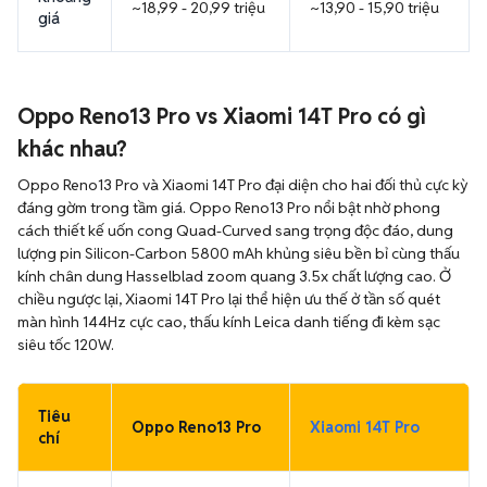
~18,99 - 20,99 triệu
~13,90 - 15,90 triệu
giá
Oppo Reno13 Pro vs Xiaomi 14T Pro có gì
khác nhau?
Oppo Reno13 Pro và Xiaomi 14T Pro đại diện cho hai đối thủ cực kỳ
đáng gờm trong tầm giá. Oppo Reno13 Pro nổi bật nhờ phong
cách thiết kế uốn cong Quad-Curved sang trọng độc đáo, dung
lượng pin Silicon-Carbon 5800 mAh khủng siêu bền bỉ cùng thấu
kính chân dung Hasselblad zoom quang 3.5x chất lượng cao. Ở
chiều ngược lại, Xiaomi 14T Pro lại thể hiện ưu thế ở tần số quét
màn hình 144Hz cực cao, thấu kính Leica danh tiếng đi kèm sạc
siêu tốc 120W.
Tiêu
Oppo Reno13 Pro
Xiaomi 14T Pro
chí