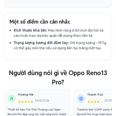
Một số điểm cần cân nhắc
Kích thước khá lớn:
Màn hình rộng 6.83 inch đòi hỏi túi
sâu hoặc bao da bảo quản để mang theo tiện lợi.
Trọng lượng tương đối đầm tay:
Với trọng lượng ~197g
có thể gây mỏi nhẹ nếu sử dụng liên tục bằng một tay.
Người dùng nói gì về Oppo Reno13
Pro?
Hoàng Hải
Thanh Trúc
20/5/2026
20/05/2
"Thiết kế màu Tím Thời Thượng của Oppo
"Camera tele 50MP zoom 3.5x
Reno13 Pro đẹp rụng rời, mặt lưng kính nhám
Reno13 Pro chụp chân dung q