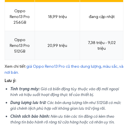
Oppo
Reno13 Pro
18,99 triệu
đang cập nhật
256GB
Oppo
7,38 triệu - 9,02
Reno13 Pro
20,99 triệu
triệu
512GB
Xem chi tiết
giá Oppo Reno13 Pro cũ theo dung lượng, màu sắc, và
nơi bán.
Lưu ý:
Tình trạng máy:
Giá cả biến động tùy thuộc vào độ mới ngoại
hình và hiệu suất hoạt động thực tế của thiết bị.
Dung lượng lưu trữ:
Các bản dung lượng lớn như 512GB có mức
giá chênh lệch phù hợp với không gian lưu trữ rộng rãi.
Chính sách bảo hành:
Nên ưu tiên các tin đăng có kèm theo
thông tin bảo hành rõ ràng từ cửa hàng hoặc cá nhân uy tín.