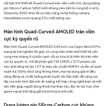
nổi bật nhờ thiết kế Quad-Curved tràn viền cuốn hút, dung lượng
pin Silicon-Carbon 5800 mAh khủng siêu bền bỉ cùng bộ vi xử lý
Dimensity 8350 4nm tối ưu hiệu năng và hệ thống camera
Hasselblad zoom quang 3.5x chất lượng cao.
Màn hình Quad-Curved AMOLED tràn viền
cực kỳ quyến rũ
Màn hình Quad-Curved AMOLED 6.83 inch của Oppo Reno13 Pro
mang lại trải nghiệm thị giác vô cùng mãn nhãn nhờ thiết kế uốn
cong nhẹ nhàng ở cả bốn cạnh, tối ưu hóa tỷ lệ hiển thị tràn viền
cực kỳ quyến rũ. Với độ phân giải 1.5K (2800 x 1272 pixels) sắc
sảo, khả năng tái tạo 1.07 tỷ màu sắc chuẩn HDR10+ và tần số quét
mượt mà 120Hz thích ứng thông minh, mọi nội dung giải trí đều
sống động và có độ tương phản tuyệt vời. Đặc biệt, độ sáng cực
đại của màn hình đạt mức ấn tượng, kết hợp công nghệ bảo vệ mắt
tiên tiến giúp người dùng thoải mái thao tác, đọc tin tức hay chơi
game ngoài trời nắng gắt mà không bị mỏi mắt.
Dung lượng pin Silicon-Carbon cực khủng