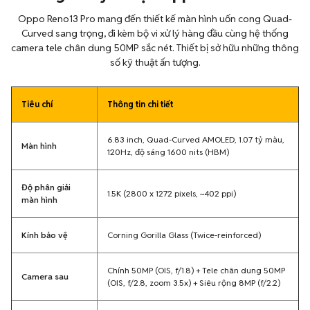
Oppo Reno13 Pro mang đến thiết kế màn hình uốn cong Quad-
Curved sang trọng, đi kèm bộ vi xử lý hàng đầu cùng hệ thống
camera tele chân dung 50MP sắc nét. Thiết bị sở hữu những thông
số kỹ thuật ấn tượng.
Tiêu chí
Thông tin chi tiết
6.83 inch, Quad-Curved AMOLED, 1.07 tỷ màu,
Màn hình
120Hz, độ sáng 1600 nits (HBM)
Độ phân giải
1.5K (2800 x 1272 pixels, ~402 ppi)
màn hình
Kính bảo vệ
Corning Gorilla Glass (Twice-reinforced)
Chính 50MP (OIS, f/1.8) + Tele chân dung 50MP
Camera sau
(OIS, f/2.8, zoom 3.5x) + Siêu rộng 8MP (f/2.2)