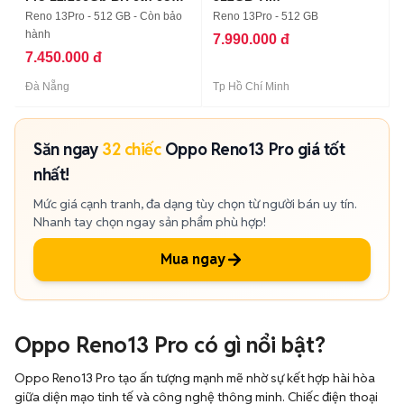
trả góp
Reno 13Pro - 512 GB - Còn bảo
Reno 13Pro - 512 GB
hành
7.990.000 đ
7.450.000 đ
Đà Nẵng
Tp Hồ Chí Minh
Săn ngay
32 chiếc
Oppo Reno13 Pro giá tốt
nhất!
Mức giá cạnh tranh, đa dạng tùy chọn từ người bán uy tín.
Nhanh tay chọn ngay sản phẩm phù hợp!
Mua ngay
Oppo Reno13 Pro có gì nổi bật?
Oppo Reno13 Pro tạo ấn tượng mạnh mẽ nhờ sự kết hợp hài hòa
giữa diện mạo tinh tế và công nghệ thông minh. Chiếc điện thoại