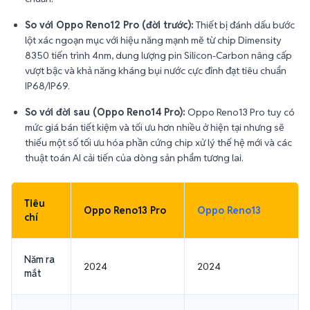
So với Oppo Reno12 Pro (đời trước):
Thiết bị đánh dấu bước
lột xác ngoạn mục với hiệu năng mạnh mẽ từ chip Dimensity
8350 tiến trình 4nm, dung lượng pin Silicon-Carbon nâng cấp
vượt bậc và khả năng kháng bụi nước cực đỉnh đạt tiêu chuẩn
IP68/IP69.
So với đời sau (Oppo Reno14 Pro):
Oppo Reno13 Pro tuy có
mức giá bán tiết kiệm và tối ưu hơn nhiều ở hiện tại nhưng sẽ
thiếu một số tối ưu hóa phần cứng chip xử lý thế hệ mới và các
thuật toán AI cải tiến của dòng sản phẩm tương lai.
Tiêu
Oppo Reno13 Pro
Oppo Reno13
chí
Năm ra
2024
2024
mắt