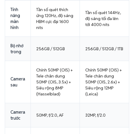
Tính
Tần số quét thích
Tần số quét 144Hz,
năng
ứng 120Hz, độ sáng
độ sáng tối đa lên
màn
HBM cực đại 1600
tới 4000 nits
hình
nits
Bộ nhớ
256GB / 512GB
256GB / 512GB / 1TB
trong
Chính 50MP (OIS) +
Chính 50MP (OIS) +
Tele chân dung
Tele chân dung
Camera
50MP (OIS, 3.5x) +
50MP (OIS, 2.6x) +
sau
Siêu rộng 8MP
Siêu rộng 12MP
(Hasselblad)
(Leica)
Camera
50MP, f/2.0, AF
32MP, f/2.0
trước