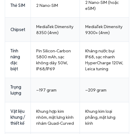
2 Nano-SIM (hoặc
Thẻ SIM
2 Nano-SIM
eSIM)
MediaTek Dimensity
MediaTek Dimensity
Chipset
8350 (4nm)
9300+ (4nm)
Tính
Pin Silicon-Carbon
Kháng nước bụi
năng
5800 mAh, sạc
IP68, sạc nhanh
đặc
không dây 50W,
HyperCharge 120W,
biệt
IP68/IP69
Leica tuning
Trọng
~197 gram
~209 gram
lượng
Vật liệu
Khung hợp kim
Khung kim loại
khung /
nhôm, mặt lưng kính
phẳng, mặt lưng
thiết kế
nhám Quad-Curved
kính