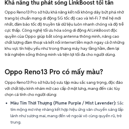
Khả năng thu phát sóng LinkBoost tối tân
Oppo Reno13 Pro sở hữu khả năng kết nối không dây bứt phá nhờ
trang bị chuẩn mạng di động 5G tốc độ cao và Wi-Fi 7 thế hệ mới
nhất, đảm bảo tốc độ truyền tải dữ liệu luôn nhanh chóng và độ trễ
cực thấp. Công nghệ tối ưu hóa sóng di động AI LinkBoost độc
quyền của Oppo giúp bắt sóng antenna thông minh, nâng cao
chất lượng đàm thoại và kết nối internet liền mạch ngay cả ở những
khu vực tín hiệu yếu như trong thang máy hay tầng hầm, đem lại
trải nghiệm sống thông minh và tiện lợi tối đa cho người dùng.
Oppo Reno13 Pro có mấy màu?
Oppo Reno13 Pro sở hữu bộ sưu tập màu sắc sang trọng, độc đáo
với chất liệu kính nhám mờ cao cấp ở mặt lưng, mang đến các tùy
chọn cá tính cho người dùng:
Màu Tím Thời Thượng (Plume Purple / Mist Lavender):
Sắc
tím mộng mơ nhẹ nhàng kết hợp hiệu ứng vân chuyển sáng lấp
lánh như sương mai, mang đến vẻ ngoài vô cùng quyến rũ, trẻ
trung.