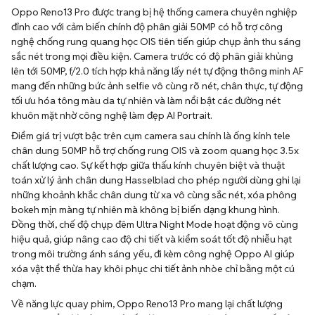
Oppo Reno13 Pro được trang bị hệ thống camera chuyên nghiệp
đỉnh cao với cảm biến chính độ phân giải 50MP có hỗ trợ công
nghệ chống rung quang học OIS tiên tiến giúp chụp ảnh thu sáng
sắc nét trong mọi điều kiện. Camera trước có độ phân giải khủng
lên tới 50MP, f/2.0 tích hợp khả năng lấy nét tự động thông minh AF
mang đến những bức ảnh selfie vô cùng rõ nét, chân thực, tự động
tối ưu hóa tông màu da tự nhiên và làm nổi bật các đường nét
khuôn mặt nhờ công nghệ làm đẹp AI Portrait.
Điểm giá trị vượt bậc trên cụm camera sau chính là ống kính tele
chân dung 50MP hỗ trợ chống rung OIS và zoom quang học 3.5x
chất lượng cao. Sự kết hợp giữa thấu kính chuyên biệt và thuật
toán xử lý ảnh chân dung Hasselblad cho phép người dùng ghi lại
những khoảnh khắc chân dung từ xa vô cùng sắc nét, xóa phông
bokeh mịn màng tự nhiên mà không bị biến dạng khung hình.
Đồng thời, chế độ chụp đêm Ultra Night Mode hoạt động vô cùng
hiệu quả, giúp nâng cao độ chi tiết và kiểm soát tốt độ nhiễu hạt
trong môi trường ánh sáng yếu, đi kèm công nghệ Oppo AI giúp
xóa vật thể thừa hay khôi phục chi tiết ảnh nhòe chỉ bằng một cú
chạm.
Về năng lực quay phim, Oppo Reno13 Pro mang lại chất lượng