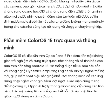
video chuẩn điện ảnh 4K ở tốc độ 60 khung hình/giây trên tất cả
các camera, bao gồm cả camera trước. Sự phối hợp mượt mà giữa
chống rung quang học OIS và chống rung điện tử EIS thông minh
giúp mọi thước phim chuyển động cầm tay luôn giữ được sự ổn
định mượt mà, loại bỏ hầu hết các rung động không mong muốn, lý
tưởng cho các nhà sáng tạo nội dung và vlogger chuyên nghiệp.
Phần mềm ColorOS 15 trực quan và thông
minh
ColorOS 15 cài đặt sẵn trên Oppo Reno13 Pro đem đến một không
gian trải nghiệm vô cùng trực quan, nhẹ nhàng và cá tính hóa cao
dựa trên nền tảng Android 15. Hệ thống được tối ưu hóa sâu sắc
với công nghệ Dynamic Computing Engine và Trinity Engine thế hệ
mới, giúp kiểm soát hiệu năng bộ nhớ RAM thông minh để các ứng
dụng chạy ngầm không bị tải lại đột ngột. Giao diện cũng mang
đến bộ công cụ Oppo AI trợ lý thông minh nâng cấp cùng các tính
năng bảo mật riêng tư cao cấp, cam kết hỗ trợ cập nhật lâu dài
giúp người dùng an tâm sử dụng.