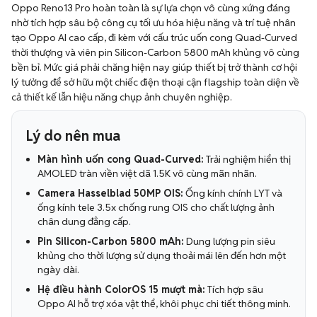
Oppo Reno13 Pro hoàn toàn là sự lựa chọn vô cùng xứng đáng
nhờ tích hợp sâu bộ công cụ tối ưu hóa hiệu năng và trí tuệ nhân
tạo Oppo AI cao cấp, đi kèm với cấu trúc uốn cong Quad-Curved
thời thượng và viên pin Silicon-Carbon 5800 mAh khủng vô cùng
bền bỉ. Mức giá phải chăng hiện nay giúp thiết bị trở thành cơ hội
lý tưởng để sở hữu một chiếc điện thoại cận flagship toàn diện về
cả thiết kế lẫn hiệu năng chụp ảnh chuyên nghiệp.
Lý do nên mua
Màn hình uốn cong Quad-Curved:
Trải nghiệm hiển thị
AMOLED tràn viền việt dã 1.5K vô cùng mãn nhãn.
Camera Hasselblad 50MP OIS:
Ống kính chính LYT và
ống kính tele 3.5x chống rung OIS cho chất lượng ảnh
chân dung đẳng cấp.
Pin Silicon-Carbon 5800 mAh:
Dung lượng pin siêu
khủng cho thời lượng sử dụng thoải mái lên đến hơn một
ngày dài.
Hệ điều hành ColorOS 15 mượt mà:
Tích hợp sâu
Oppo AI hỗ trợ xóa vật thể, khôi phục chi tiết thông minh.