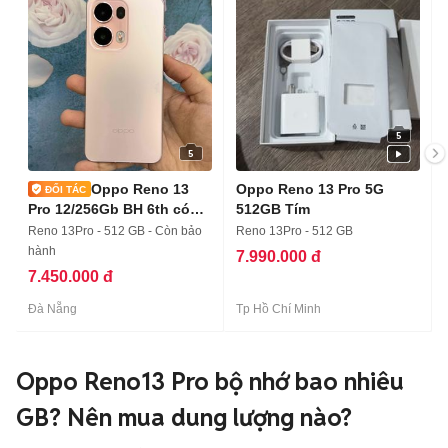
5
5
Oppo Reno 13
Oppo Reno 13 Pro 5G
Pro 12/256Gb BH 6th có
512GB Tím
trả góp
Reno 13Pro - 512 GB - Còn bảo
Reno 13Pro - 512 GB
hành
7.990.000 đ
7.450.000 đ
Đà Nẵng
Tp Hồ Chí Minh
Oppo Reno13 Pro bộ nhớ bao nhiêu
GB? Nên mua dung lượng nào?