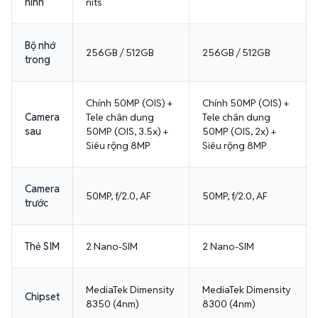
hình
nits
Bộ nhớ
256GB / 512GB
256GB / 512GB
trong
Chính 50MP (OIS) +
Chính 50MP (OIS) +
Camera
Tele chân dung
Tele chân dung
sau
50MP (OIS, 3.5x) +
50MP (OIS, 2x) +
Siêu rộng 8MP
Siêu rộng 8MP
Camera
50MP, f/2.0, AF
50MP, f/2.0, AF
trước
Thẻ SIM
2 Nano-SIM
2 Nano-SIM
MediaTek Dimensity
MediaTek Dimensity
Chipset
8350 (4nm)
8300 (4nm)