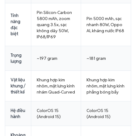
Pin Silicon-Carbon
Tính
5800 mAh, zoom
Pin 5000 mAh, sạc
năng
quang 3.5x, sạc
nhanh 80W, Oppo
đặc
không dây 50W,
AI, kháng nước IP68
biệt
IP68/IP69
Trọng
~197 gram
~181 gram
lượng
Vật liệu
Khung hợp kim
Khung hợp kim
khung /
nhôm, mặt lưng kính
nhôm, mặt lưng kính
thiết kế
nhám Quad-Curved
phẳng bóng bẩy
Hệ điều
ColorOS 15
ColorOS 15
hành
(Android 15)
(Android 15)
Khoảng