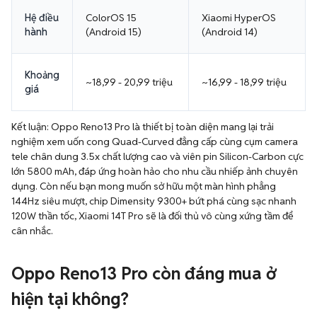
Hệ điều
ColorOS 15
Xiaomi HyperOS
hành
(Android 15)
(Android 14)
Khoảng
~18,99 - 20,99 triệu
~16,99 - 18,99 triệu
giá
Kết luận: Oppo Reno13 Pro là thiết bị toàn diện mang lại trải
nghiệm xem uốn cong Quad-Curved đẳng cấp cùng cụm camera
tele chân dung 3.5x chất lượng cao và viên pin Silicon-Carbon cực
lớn 5800 mAh, đáp ứng hoàn hảo cho nhu cầu nhiếp ảnh chuyên
dụng. Còn nếu bạn mong muốn sở hữu một màn hình phẳng
144Hz siêu mượt, chip Dimensity 9300+ bứt phá cùng sạc nhanh
120W thần tốc, Xiaomi 14T Pro sẽ là đối thủ vô cùng xứng tầm để
cân nhắc.
Oppo Reno13 Pro còn đáng mua ở
hiện tại không?