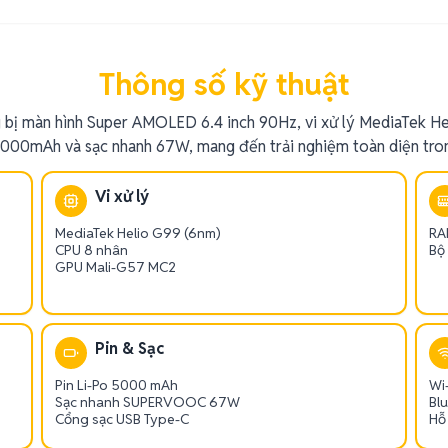
Thông số kỹ thuật
 bị màn hình Super AMOLED 6.4 inch 90Hz, vi xử lý MediaTek He
5000mAh và sạc nhanh 67W, mang đến trải nghiệm toàn diện tron
Vi xử lý
MediaTek Helio G99 (6nm)
RA
CPU 8 nhân
Bộ
GPU Mali-G57 MC2
Pin & Sạc
Pin Li-Po 5000 mAh
Wi-
Sạc nhanh SUPERVOOC 67W
Bl
Cổng sạc USB Type-C
Hỗ