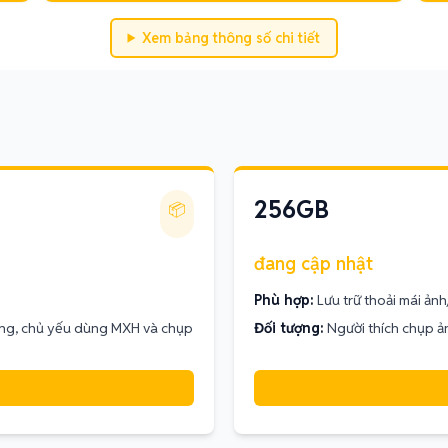
Xem bảng thông số chi tiết
256GB
📦
đang cập nhật
Phù hợp:
Lưu trữ thoải mái ản
ặng, chủ yếu dùng MXH và chụp
Đối tượng:
Người thích chụp ả