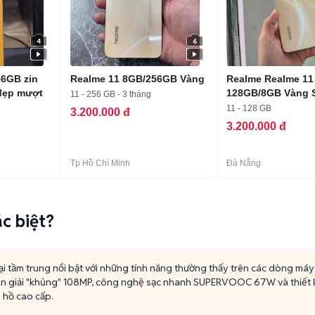
4
6
56GB zin
Realme 11 8GB/256GB Vàng
Realme Realme 11
đẹp mượt
128GB/8GB Vàng 
11 - 256 GB - 3 tháng
mới 99%
11 - 128 GB
3.200.000 đ
3.200.000 đ
Tp Hồ Chí Minh
Đà Nẵng
ác biệt?
oại tầm trung nổi bật với những tính năng thường thấy trên các dòng má
n giải "khủng" 108MP, công nghệ sạc nhanh SUPERVOOC 67W và thiết kế
 hồ cao cấp.