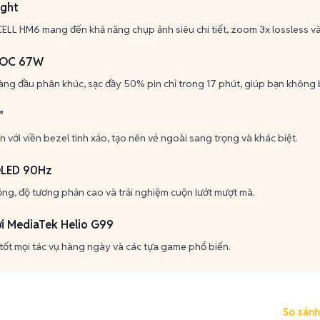
ight
LL HM6 mang đến khả năng chụp ảnh siêu chi tiết, zoom 3x lossless v
OOC 67W
g đầu phân khúc, sạc đầy 50% pin chỉ trong 17 phút, giúp bạn không b
"
 với viền bezel tinh xảo, tạo nên vẻ ngoài sang trọng và khác biệt.
OLED 90Hz
ộng, độ tương phản cao và trải nghiệm cuộn lướt mượt mà.
ới MediaTek Helio G99
 tốt mọi tác vụ hàng ngày và các tựa game phổ biến.
So sánh