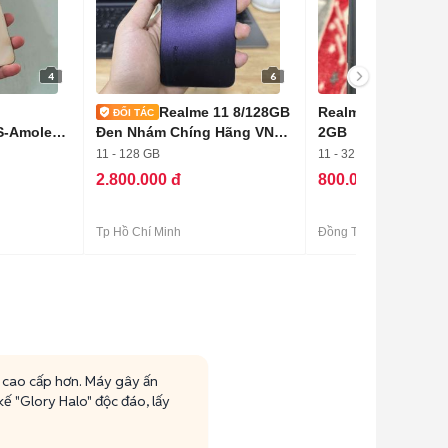
4
6
Realme 11 8/128GB
Realme C11 2021 
S-Amoled,
Đen Nhám Chíng Hãng VN
2GB
Zin Đẹp
11 - 128 GB
11 - 32 GB
2.800.000 đ
800.000 đ
Tp Hồ Chí Minh
Đồng Tháp
y cao cấp hơn. Máy gây ấn
 "Glory Halo" độc đáo, lấy