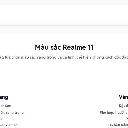
Màu sắc Realme 11
2 lựa chọn màu sắc sang trọng và cá tính, thể hiện phong cách độc đá
ang
Vàn
ịch lãm
Đặc đ
iản, sang trọng
Phù hợp:
Người yê
⭐⭐
vết xước tốt
Độ bền màu