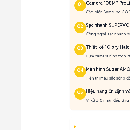
Camera 108MP ProL
01
Cảm biến Samsung ISOCE
Sạc nhanh SUPERV
02
Công nghệ sạc nhanh hàn
Thiết kế "Glory Halo
03
Cụm camera hình tròn lớn
Màn hình Super AM
04
Hiển thị màu sắc sống đ
Hiệu năng ổn định v
05
Vi xử lý 8 nhân đáp ứng