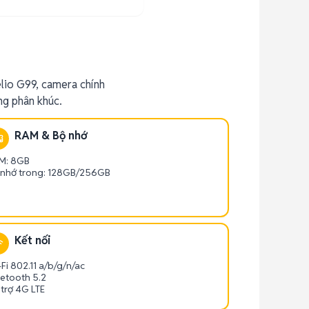
lio G99, camera chính
g phân khúc.
RAM & Bộ nhớ
M: 8GB
 nhớ trong: 128GB/256GB
Kết nối
Fi 802.11 a/b/g/n/ac
uetooth 5.2
 trợ 4G LTE