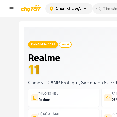
Chọn khu vực
ĐÁNG MUA 2026
GIÁ RẺ
Realme
11
Camera 108MP ProLight, Sạc nhanh SU
THƯƠNG HIỆU
RA
Realme
08
HỆ ĐIỀU HÀNH
DU