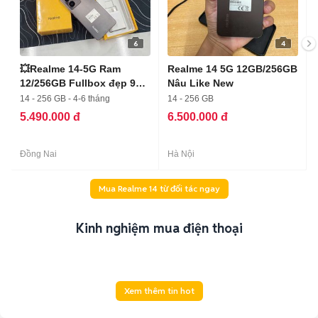
6
4
💥Realme 14-5G Ram
Realme 14 5G 12GB/256GB
12/256GB Fullbox đẹp 99
Nâu Like New
%
14 - 256 GB - 4-6 tháng
14 - 256 GB
5.490.000 đ
6.500.000 đ
Đồng Nai
Hà Nội
Mua Realme 14 từ đối tác ngay
Kinh nghiệm mua điện thoại
Xem thêm tin hot