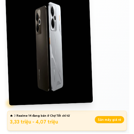
🔥
3
Realme 14 đang bán ở Chợ Tốt chỉ từ
Săn máy giá rẻ
3,33 triệu - 4,07 triệu