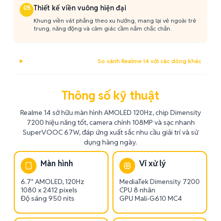
Thiết kế viền vuông hiện đại
05
Khung viền vát phẳng theo xu hướng, mang lại vẻ ngoài trẻ
trung, năng động và cảm giác cầm nắm chắc chắn.
So sánh Realme 14 với các dòng khác
Thông số kỹ thuật
Realme 14 sở hữu màn hình AMOLED 120Hz, chip Dimensity
7200 hiệu năng tốt, camera chính 108MP và sạc nhanh
SuperVOOC 67W, đáp ứng xuất sắc nhu cầu giải trí và sử
dụng hàng ngày.
Màn hình
Vi xử lý
6.7" AMOLED, 120Hz
MediaTek Dimensity 7200
1080 x 2412 pixels
CPU 8 nhân
Độ sáng 950 nits
GPU Mali-G610 MC4