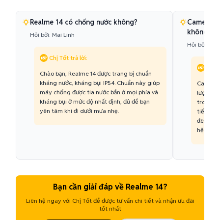
Realme 14 có chống nước không?
Camera 10
không?
Hỏi bởi:
Mai Linh
Hỏi bởi:
Quố
Chị Tốt trả lời:
Chị T
Chào bạn, Realme 14 được trang bị chuẩn
kháng nước, kháng bụi IP54. Chuẩn này giúp
Camera 
máy chống được tia nước bắn ở mọi phía và
lượng ản
kháng bụi ở mức độ nhất định, đủ để bạn
trong đi
yên tâm khi đi dưới mưa nhẹ.
tiết cao
đêm cũng
hệ trước
Bạn cần giải đáp về Realme 14?
Liên hệ ngay với Chị Tốt để được tư vấn chi tiết và nhận ưu đãi
tốt nhất