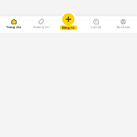
Trang chủ
Quản lý tin
Liên hệ
Tài khoản
Đăng tin
109.000 Bình chọn
Tải ứng dụng Chợ Tốt
Về Chợ Tốt
Quy chế sàn
Chính sách bảo mật
Giải quyết tranh chấp
CÔNG TY TNHH CHỢ TỐT - Người đại diện theo pháp luật:
Nguyễn Trọng Tấn; GPDKKD: 0312120782 do Sở KH & ĐT TP.HCM cấp ngày
11/01/2013;
GPMXH: 185/GP-BTTTT do Bộ Thông tin và Truyền thông