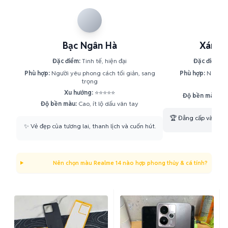
Bạc Ngân Hà
Xám T
Đặc điểm:
Tinh tế, hiện đại
Đặc điểm:
N
Phù hợp:
Người yêu phong cách tối giản, sang
Phù hợp:
Người th
trọng
Xu h
Xu hướng:
⭐⭐⭐⭐⭐
Độ bền màu:
Rất
Độ bền màu:
Cao, ít lộ dấu vân tay
🏆 Đẳng cấp và lịch 
✨ Vẻ đẹp của tương lai, thanh lịch và cuốn hút.
Nên chọn màu Realme 14 nào hợp phong thủy & cá tính?