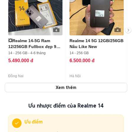
6
4
💥Realme 14-5G Ram
Realme 14 5G 12GB/256GB
12/256GB Fullbox đẹp 99
Nâu Like New
%
14 - 256 GB - 4-6 tháng
14 - 256 GB
5.490.000 đ
6.500.000 đ
Đồng Nai
Hà Nội
Xem thêm
Ưu nhược điểm của Realme 14
Ưu điểm