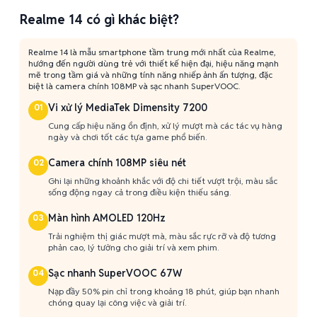
Realme 14 có gì khác biệt?
Realme 14 là mẫu smartphone tầm trung mới nhất của Realme,
hướng đến người dùng trẻ với thiết kế hiện đại, hiệu năng mạnh
mẽ trong tầm giá và những tính năng nhiếp ảnh ấn tượng, đặc
biệt là camera chính 108MP và sạc nhanh SuperVOOC.
Vi xử lý MediaTek Dimensity 7200
01
Cung cấp hiệu năng ổn định, xử lý mượt mà các tác vụ hàng
ngày và chơi tốt các tựa game phổ biến.
Camera chính 108MP siêu nét
02
Ghi lại những khoảnh khắc với độ chi tiết vượt trội, màu sắc
sống động ngay cả trong điều kiện thiếu sáng.
Màn hình AMOLED 120Hz
03
Trải nghiệm thị giác mượt mà, màu sắc rực rỡ và độ tương
phản cao, lý tưởng cho giải trí và xem phim.
Sạc nhanh SuperVOOC 67W
04
Nạp đầy 50% pin chỉ trong khoảng 18 phút, giúp bạn nhanh
chóng quay lại công việc và giải trí.