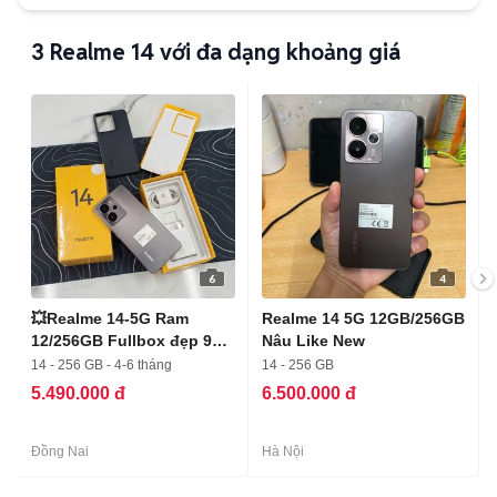
3
Realme 14 với đa dạng khoảng giá
6
4
💥Realme 14-5G Ram
Realme 14 5G 12GB/256GB
12/256GB Fullbox đẹp 99
Nâu Like New
%
14 - 256 GB - 4-6 tháng
14 - 256 GB
5.490.000 đ
6.500.000 đ
Đồng Nai
Hà Nội