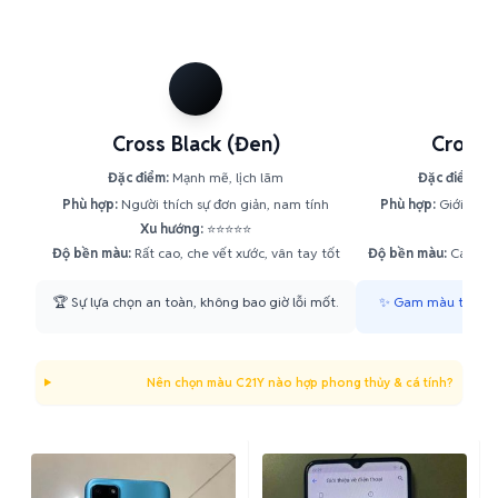
Cross Black (Đen)
Cross 
Đặc điểm:
Mạnh mẽ, lịch lãm
Đặc điểm:
Tr
Phù hợp:
Người thích sự đơn giản, nam tính
Phù hợp:
Giới trẻ, 
Xu hướng:
⭐⭐⭐⭐⭐
Xu h
Độ bền màu:
Rất cao, che vết xước, vân tay tốt
Độ bền màu:
Cao, tạo
🏆 Sự lựa chọn an toàn, không bao giờ lỗi mốt.
✨ Gam màu tươi sán
Nên chọn màu C21Y nào hợp phong thủy & cá tính?