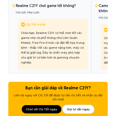
Realme C21Y chơi game tốt không?
Camera R
không?
Hỏi bởi:
Mai Linh
Hỏi bởi:
Quố
Chị Tốt trả lời:
Chị T
Chào bạn, Realme C21Y có thể chơi tốt các
game nhẹ và phổ thông như Liên Quân
Chụp ảnh
Mobile, Free Fire ở mức cài đặt đồ họa trung
mạnh củ
bình - thấp. Với các game nặng hơn, máy có
nhiễu (n
thể bị giật lag. Đây là chiếc máy phù hợp
Chụp Đêm
cho giải trí cơ bản hơn là gaming chuyên
ở mức tr
nghiệp.
điều kiệ
Bạn cần giải đáp về Realme C21Y?
Liên hệ ngay với Chị Tốt để được tư vấn chi tiết và nhận ưu đãi
tốt nhất
Chat với Chị Tốt ngay
Gọi tư vấn ngay