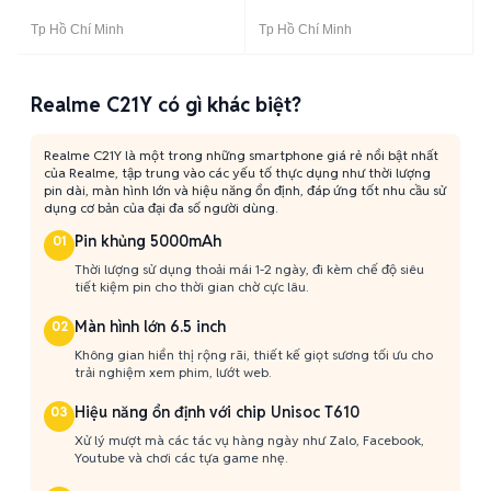
Tp Hồ Chí Minh
Tp Hồ Chí Minh
Realme C21Y có gì khác biệt?
Realme C21Y là một trong những smartphone giá rẻ nổi bật nhất
của Realme, tập trung vào các yếu tố thực dụng như thời lượng
pin dài, màn hình lớn và hiệu năng ổn định, đáp ứng tốt nhu cầu sử
dụng cơ bản của đại đa số người dùng.
Pin khủng 5000mAh
01
Thời lượng sử dụng thoải mái 1-2 ngày, đi kèm chế độ siêu
tiết kiệm pin cho thời gian chờ cực lâu.
Màn hình lớn 6.5 inch
02
Không gian hiển thị rộng rãi, thiết kế giọt sương tối ưu cho
trải nghiệm xem phim, lướt web.
Hiệu năng ổn định với chip Unisoc T610
03
Xử lý mượt mà các tác vụ hàng ngày như Zalo, Facebook,
Youtube và chơi các tựa game nhẹ.