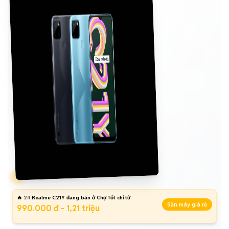
🔥
24
Realme C21Y đang bán ở Chợ Tốt chỉ từ
Săn máy giá rẻ
990.000 đ - 1,21 triệu