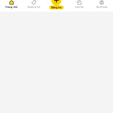
Trang chủ
Quản lý tin
Liên hệ
Tài khoản
Đăng tin
109.000 Bình chọn
Tải ứng dụng Chợ Tốt
Về Chợ Tốt
Quy chế sàn
Chính sách bảo mật
Giải quyết tranh chấp
CÔNG TY TNHH CHỢ TỐT - Người đại diện theo pháp luật:
Nguyễn Trọng Tấn; GPDKKD: 0312120782 do Sở KH & ĐT TP.HCM cấp ngày
11/01/2013;
GPMXH: 185/GP-BTTTT do Bộ Thông tin và Truyền thông
cấp ngày 09/07/2024 - Chịu trách nhiệm
nội dung: Trần Hoàng Ly.
Chính sách sử dụng
Địa chỉ: Tầng 18, Toà nhà UOA, Số 6 đường Tân Trào, Phường Tân Mỹ,
Thành phố Hồ Chí Minh, Việt Nam;