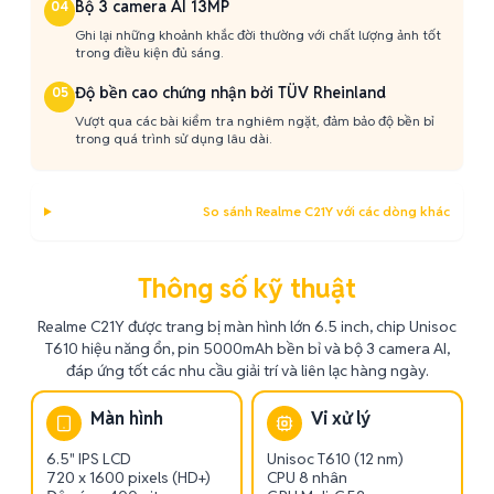
Bộ 3 camera AI 13MP
04
Ghi lại những khoảnh khắc đời thường với chất lượng ảnh tốt
trong điều kiện đủ sáng.
Độ bền cao chứng nhận bởi TÜV Rheinland
05
Vượt qua các bài kiểm tra nghiêm ngặt, đảm bảo độ bền bỉ
trong quá trình sử dụng lâu dài.
So sánh Realme C21Y với các dòng khác
Thông số kỹ thuật
Realme C21Y được trang bị màn hình lớn 6.5 inch, chip Unisoc
T610 hiệu năng ổn, pin 5000mAh bền bỉ và bộ 3 camera AI,
đáp ứng tốt các nhu cầu giải trí và liên lạc hàng ngày.
Màn hình
Vi xử lý
6.5" IPS LCD
Unisoc T610 (12 nm)
720 x 1600 pixels (HD+)
CPU 8 nhân