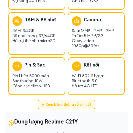
Độ sáng 400 nits
GPU Mali-G52
RAM & Bộ nhớ
Camera
RAM: 3/4GB
Sau: 13MP + 2MP + 2MP
Bộ nhớ trong: 32/64GB
Trước: 5 MP, ƒ/2.2
Hỗ trợ thẻ nhớ microSD
Quay video
1080p@30fps
Pin & Sạc
Kết nối
Pin Li-Po 5000 mAh
Wi-Fi 802.11 b/g/n
Sạc thường 10W
Bluetooth 5.0
Cổng sạc Micro-USB
Hỗ trợ 4G LTE
Xem bảng thông số chi tiết
Dung lượng Realme C21Y