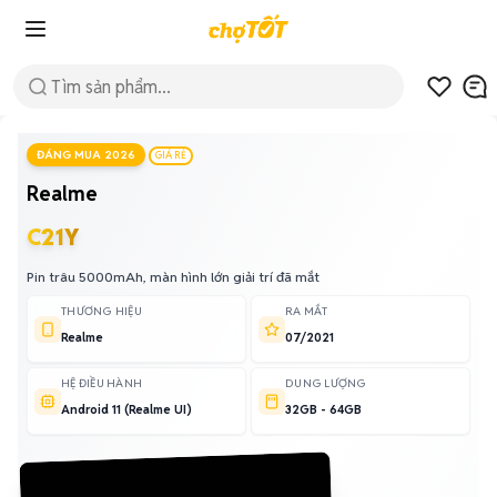
ĐÁNG MUA 2026
GIÁ RẺ
Realme
C21Y
Pin trâu 5000mAh, màn hình lớn giải trí đã mắt
THƯƠNG HIỆU
RA MẮT
Realme
07/2021
HỆ ĐIỀU HÀNH
DUNG LƯỢNG
Android 11 (Realme UI)
32GB - 64GB