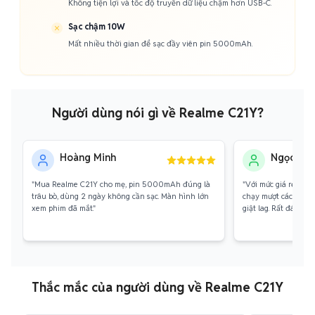
Không tiện lợi và tốc độ truyền dữ liệu chậm hơn USB-C.
Sạc chậm 10W
Mất nhiều thời gian để sạc đầy viên pin 5000mAh.
Người dùng nói gì về Realme C21Y?
Hoàng Minh
Ngọc An
"Mua Realme C21Y cho mẹ, pin 5000mAh đúng là
"Với mức giá rẻ này
trâu bò, dùng 2 ngày không cần sạc. Màn hình lớn
chạy mượt các app c
xem phim đã mắt."
giật lag. Rất đáng tiề
Thắc mắc của người dùng về Realme C21Y