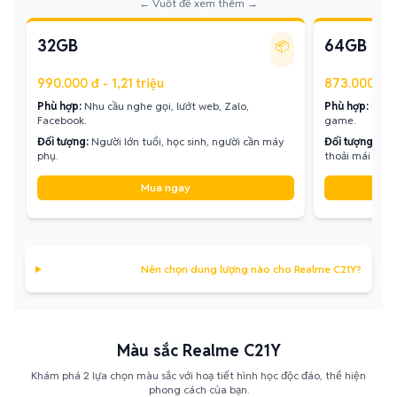
← Vuốt để xem thêm →
32GB
64GB
📦
990.000 đ - 1,21 triệu
873.000 đ - 
Phù hợp:
Nhu cầu nghe gọi, lướt web, Zalo,
Phù hợp:
Lưu t
Facebook.
game.
Đối tượng:
Người lớn tuổi, học sinh, người cần máy
Đối tượng:
Ngư
phụ.
thoải mái hơn.
Mua ngay
Nên chọn dung lượng nào cho Realme C21Y?
Màu sắc Realme C21Y
Khám phá 2 lựa chọn màu sắc với hoạ tiết hình học độc đáo, thể hiện
phong cách của bạn.