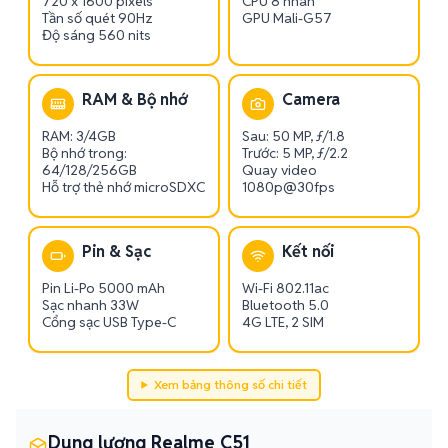
720 x 1600 pixels
CPU 8 nhân
Tần số quét 90Hz
GPU Mali-G57
Độ sáng 560 nits
RAM & Bộ nhớ
Camera
RAM: 3/4GB
Sau: 50 MP, ƒ/1.8
Bộ nhớ trong:
Trước: 5 MP, ƒ/2.2
64/128/256GB
Quay video
Hỗ trợ thẻ nhớ microSDXC
1080p@30fps
Pin & Sạc
Kết nối
Pin Li-Po 5000 mAh
Wi-Fi 802.11ac
Sạc nhanh 33W
Bluetooth 5.0
Cổng sạc USB Type-C
4G LTE, 2 SIM
Xem bảng thông số chi tiết
Dung lượng Realme C51