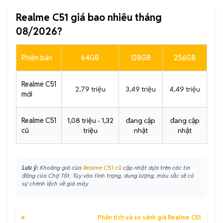
Realme C51 giá bao nhiêu tháng
08/2026?
Phiên bản
64GB
128GB
256GB
Realme C51
2,79 triệu
3,49 triệu
4,49 triệu
mới
Realme C51
1,08 triệu - 1,32
đang cập
đang cập
cũ
triệu
nhật
nhật
Lưu ý:
Khoảng giá của
Realme C51 cũ
cập nhật dựa trên các tin
đăng của Chợ Tốt. Tùy vào tình trạng, dung lượng, màu sắc sẽ có
sự chênh lệch về giá máy.
Phân tích và so sánh giá Realme C51