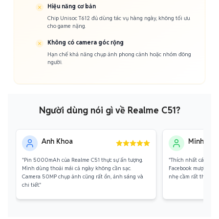
Hiệu năng cơ bản
Chip Unisoc T612 đủ dùng tác vụ hàng ngày, không tối ưu
cho game nặng.
Không có camera góc rộng
Hạn chế khả năng chụp ảnh phong cảnh hoặc nhóm đông
người.
Người dùng nói gì về Realme C51?
Anh Khoa
Minh Thư
"Pin 5000mAh của Realme C51 thực sự ấn tượng.
"Thích nhất cái màn
Mình dùng thoải mái cả ngày không cần sạc.
Facebook mượt mà. T
Camera 50MP chụp ảnh cũng rất ổn, ảnh sáng và
nhẹ cầm rất thích ta
chi tiết."