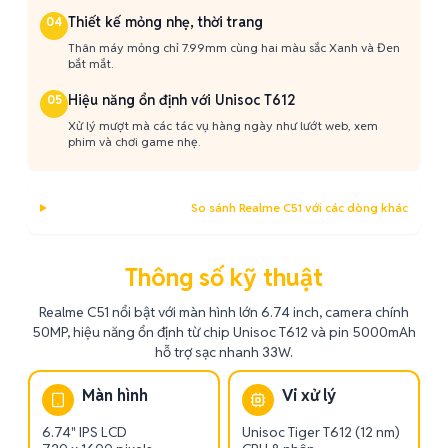
Thiết kế mỏng nhẹ, thời trang
04
Thân máy mỏng chỉ 7.99mm cùng hai màu sắc Xanh và Đen
bắt mắt.
Hiệu năng ổn định với Unisoc T612
05
Xử lý mượt mà các tác vụ hàng ngày như lướt web, xem
phim và chơi game nhẹ.
So sánh Realme C51 với các dòng khác
Thông số kỹ thuật
Realme C51 nổi bật với màn hình lớn 6.74 inch, camera chính
50MP, hiệu năng ổn định từ chip Unisoc T612 và pin 5000mAh
hỗ trợ sạc nhanh 33W.
Màn hình
Vi xử lý
6.74" IPS LCD
Unisoc Tiger T612 (12 nm)