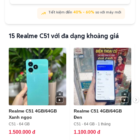
Tiết kiệm đến
40% - 60%
so với máy mới
15
Realme C51 với đa dạng khoảng giá
4
4
Realme C51 4GB/64GB
Realme C51 4GB/64GB
Xanh ngọc
Đen
C51 - 64 GB
C51 - 64 GB - 1 tháng
1.500.000 đ
1.100.000 đ