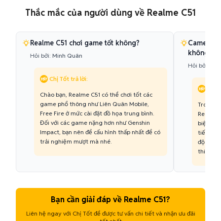
Thắc mắc của người dùng về Realme C51
Realme C51 chơi game tốt không?
Camera 50
không?
Hỏi bởi:
Minh Quân
Hỏi bởi:
Phư
Chị Tốt trả lời:
Chị T
Chào bạn, Realme C51 có thể chơi tốt các
game phổ thông như Liên Quân Mobile,
Trong t
Free Fire ở mức cài đặt đồ họa trung bình.
Realme C
Đối với các game nặng hơn như Genshin
biệt tro
Impact, bạn nên để cấu hình thấp nhất để có
tiết cao
trải nghiệm mượt mà nhé.
độ chụp 
thiếu sá
Bạn cần giải đáp về Realme C51?
Liên hệ ngay với Chị Tốt để được tư vấn chi tiết và nhận ưu đãi