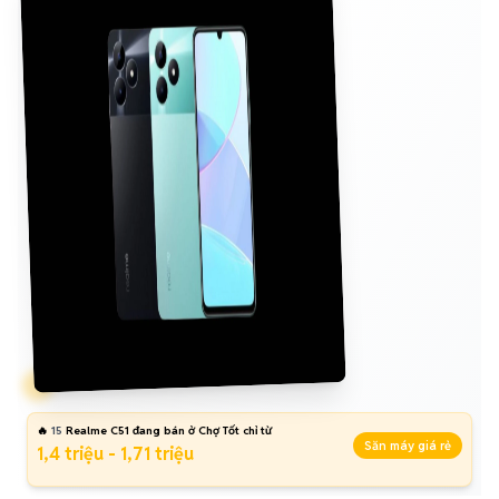
🔥
15
Realme C51 đang bán ở Chợ Tốt chỉ từ
Săn máy giá rẻ
1,4 triệu - 1,71 triệu