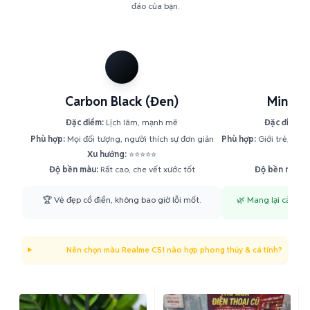
đáo của bạn.
Carbon Black (Đen)
Mint G
Đặc điểm:
Lịch lãm, mạnh mẽ
Đặc điểm:
T
Phù hợp:
Mọi đối tượng, người thích sự đơn giản
Phù hợp:
Giới trẻ, ngư
Xu hướng:
⭐⭐⭐⭐⭐
Xu h
Độ bền màu:
Rất cao, che vết xước tốt
Độ bền màu:
C
🏆 Vẻ đẹp cổ điển, không bao giờ lỗi mốt.
🌿 Mang lại cảm giá
Nên chọn màu Realme C51 nào hợp phong thủy & cá tính?