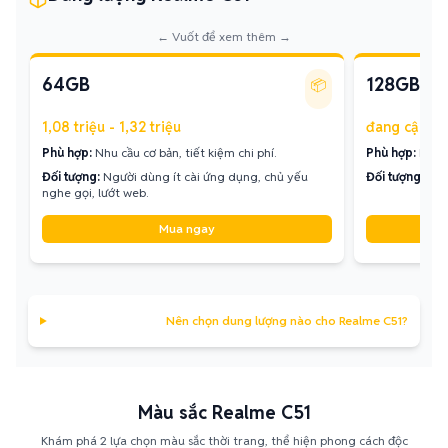
← Vuốt để xem thêm →
64GB
128GB
📦
1,08 triệu - 1,32 triệu
đang cập nh
Phù hợp:
Nhu cầu cơ bản, tiết kiệm chi phí.
Phù hợp:
Lưu t
Đối tượng:
Người dùng ít cài ứng dụng, chủ yếu
Đối tượng:
Hầu
nghe gọi, lướt web.
Mua ngay
Nên chọn dung lượng nào cho Realme C51?
Màu sắc Realme C51
Khám phá 2 lựa chọn màu sắc thời trang, thể hiện phong cách độc