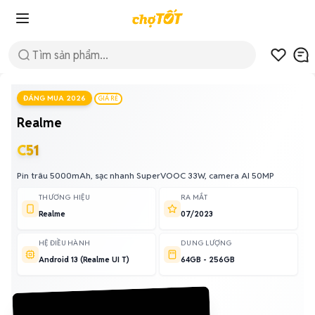
ĐÁNG MUA 2026
GIÁ RẺ
Realme
C51
Pin trâu 5000mAh, sạc nhanh SuperVOOC 33W, camera AI 50MP
THƯƠNG HIỆU
RA MẮT
Realme
07/2023
HỆ ĐIỀU HÀNH
DUNG LƯỢNG
Android 13 (Realme UI T)
64GB - 256GB