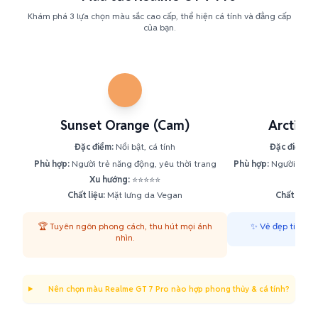
Khám phá 3 lựa chọn màu sắc cao cấp, thể hiện cá tính và đẳng cấp
của bạn.
Sunset Orange (Cam)
Arctic W
Đặc điểm:
Nổi bật, cá tính
Đặc điểm:
Ti
Phù hợp:
Người trẻ năng động, yêu thời trang
Phù hợp:
Người yêu th
Xu hướng:
⭐⭐⭐⭐⭐
Xu h
Chất liệu:
Mặt lưng da Vegan
Chất liệu:
M
🏆 Tuyên ngôn phong cách, thu hút mọi ánh
✨ Vẻ đẹp tinh tế,
nhìn.
Nên chọn màu Realme GT 7 Pro nào hợp phong thủy & cá tính?