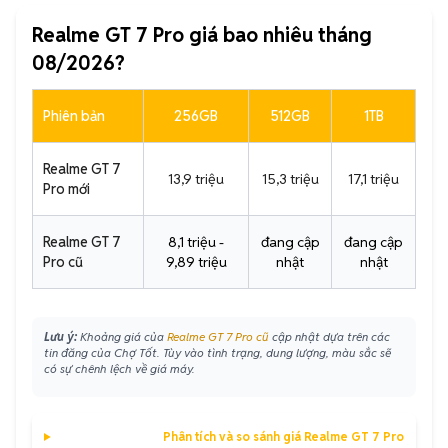
Realme GT 7 Pro giá bao nhiêu tháng
08/2026?
Phiên bản
256GB
512GB
1TB
Realme GT 7
13,9 triệu
15,3 triệu
17,1 triệu
Pro mới
Realme GT 7
8,1 triệu -
đang cập
đang cập
Pro cũ
9,89 triệu
nhật
nhật
Lưu ý:
Khoảng giá của
Realme GT 7 Pro cũ
cập nhật dựa trên các
tin đăng của Chợ Tốt. Tùy vào tình trạng, dung lượng, màu sắc sẽ
có sự chênh lệch về giá máy.
Phân tích và so sánh giá Realme GT 7 Pro