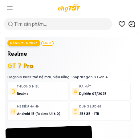
ĐÁNG MUA 2026
GIÁ RẺ
Realme
GT 7 Pro
Flagship killer thế hệ mới, hiệu năng Snapdragon 8 Gen 4
THƯƠNG HIỆU
RA MẮT
Realme
Dự kiến 07/2025
HỆ ĐIỀU HÀNH
DUNG LƯỢNG
Android 15 (Realme UI 6.0)
256GB - 1TB