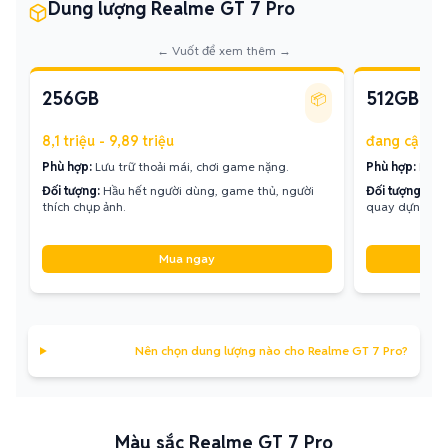
Dung lượng Realme GT 7 Pro
← Vuốt để xem thêm →
256GB
512GB
📦
8,1 triệu - 9,89 triệu
đang cập nh
Phù hợp:
Lưu trữ thoải mái, chơi game nặng.
Phù hợp:
Lưu t
Đối tượng:
Hầu hết người dùng, game thủ, người
Đối tượng:
Con
thích chụp ảnh.
quay dựng vid
Mua ngay
Nên chọn dung lượng nào cho Realme GT 7 Pro?
Màu sắc Realme GT 7 Pro