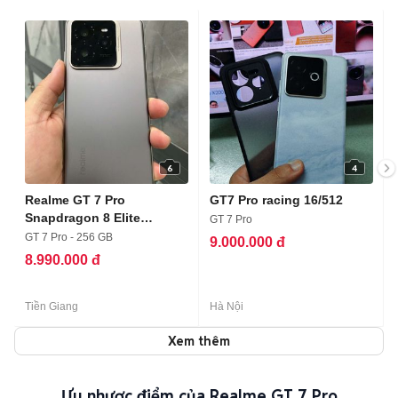
6
4
Realme GT 7 Pro
GT7 Pro racing 16/512
Snapdragon 8 Elite
GT 7 Pro
12GB/256GB Xám
GT 7 Pro - 256 GB
9.000.000 đ
8.990.000 đ
Tiền Giang
Hà Nội
Xem thêm
Ưu nhược điểm của Realme GT 7 Pro