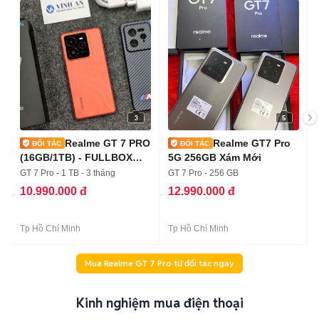
3
5
Realme GT 7 PRO
Realme GT7 Pro
(16GB/1TB) - FULLBOX
5G 256GB Xám Mới
98%
GT 7 Pro - 1 TB - 3 tháng
GT 7 Pro - 256 GB
10.990.000 đ
12.990.000 đ
Tp Hồ Chí Minh
Tp Hồ Chí Minh
Mua Realme GT 7 Pro từ đối tác ngay
Kinh nghiệm mua điện thoại