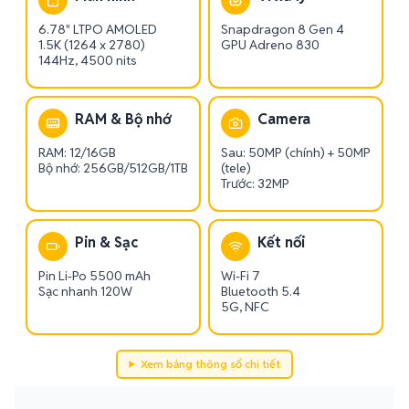
6.78" LTPO AMOLED
Snapdragon 8 Gen 4
1.5K (1264 x 2780)
GPU Adreno 830
144Hz, 4500 nits
RAM & Bộ nhớ
Camera
RAM: 12/16GB
Sau: 50MP (chính) + 50MP
Bộ nhớ: 256GB/512GB/1TB
(tele)
Trước: 32MP
Pin & Sạc
Kết nối
Pin Li-Po 5500 mAh
Wi-Fi 7
Sạc nhanh 120W
Bluetooth 5.4
5G, NFC
Xem bảng thông số chi tiết