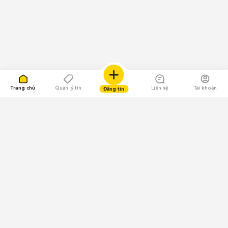
Trang chủ
Quản lý tin
Liên hệ
Tài khoản
Đăng tin
109.000 Bình chọn
Tải ứng dụng Chợ Tốt
Về Chợ Tốt
Quy chế sàn
Chính sách bảo mật
Giải quyết tranh chấp