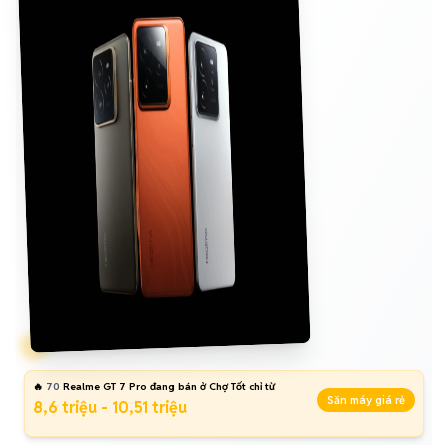
🔥
70
Realme GT 7 Pro đang bán ở Chợ Tốt chỉ từ
Săn máy giá rẻ
8,6 triệu - 10,51 triệu