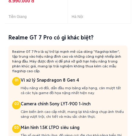
8.990.000 đ
Tiền Giang
Hà Nội
Realme GT 7 Pro có gì khác biệt?
Realme GT 7 Pro là sự trở lại mạnh mẽ của dòng "flagship killer",
tập trung vào hiệu năng đỉnh cao và những công nghệ nhiếp ảnh
hàng đầu. Máy được định vị để phá vỡ giới hạn hiệu năng trong
phân khúc giá, mang lại trải nghiệm không thua kém các mẫu
flagship cao cấp.
Vi xử lý Snapdragon 8 Gen 4
01
Hiệu năng vô đối, dẫn đầu mọi bảng xếp hạng, cân mượt tất
cả các tựa game đồ họa nặng nhất hiện nay.
Camera chính Sony LYT-900 1-inch
02
Cảm biến ảnh cao cấp nhất, mang lại khả năng chụp ảnh thiếu
sáng vượt trội, chi tiết và màu sắc chân thực.
Màn hình 1.5K LTPO siêu sáng
03
Tần số quét thích ứng, độ sáng cực đại cho khả năng hiển thị