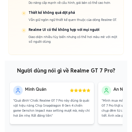
Do nâng cấp mạnh về cấu hình, giá bán có thể cao hơn.
Thiết kế không quá đột phá
Vẫn giữ ngôn ngữ thiết kế quen thuộc của dòng Realme GT.
Realme UI có thể không hợp với mọi người
Giao diện nhiều tùy biến nhưng có thể hơi màu mè với một
số người dùng.
Người dùng nói gì về Realme GT 7 Pro?
Minh Quân
An Nhiên
"Quá đỉnh! Chiếc Realme GT 7 Pro này đúng là quái
"Mình mua máy chủ 
vật hiệu năng. Chip Snapdragon 8 Gen 4 chiến
GT 7 Pro thật sự kh
game Genshin Impact max setting mượt mà, máy chỉ
chụp đêm từ cảm biế
hơi ấm nhẹ. Rất đáng tiền."
tiết. Ảnh xóa phông 