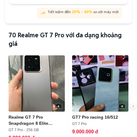
Tiết kiệm đến
20% - 40%
so với máy mới
70
Realme GT 7 Pro với đa dạng khoảng
giá
6
4
Realme GT 7 Pro
GT7 Pro racing 16/512
Snapdragon 8 Elite
GT 7 Pro
12GB/256GB Xám
GT 7 Pro - 256 GB
9.000.000 đ