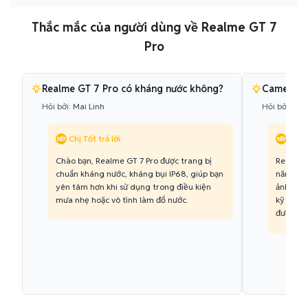
Thắc mắc của người dùng về Realme GT 7
Pro
Realme GT 7 Pro có kháng nước không?
Camera te
Hỏi bởi:
Mai Linh
Hỏi bởi:
Quố
Chị Tốt trả lời:
Chị T
Chào bạn, Realme GT 7 Pro được trang bị
Realme G
chuẩn kháng nước, kháng bụi IP68, giúp bạn
năng zo
yên tâm hơn khi sử dụng trong điều kiện
ảnh sắc 
mưa nhẹ hoặc vô tình làm đổ nước.
kỹ thuật
được nhữ