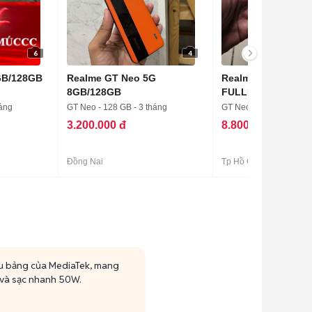
6
4
GB/128GB
Realme GT Neo 5G
Realme Neo 8 Trắn
8GB/128GB
FULLBOX có sạc
háng
GT Neo - 128 GB - 3 tháng
GT Neo - 256 GB - 4-6 
3.200.000 đ
8.800.000 đ
Đồng Nai
Tp Hồ Chí Minh
ầu bảng của MediaTek, mang
 và sạc nhanh 50W.