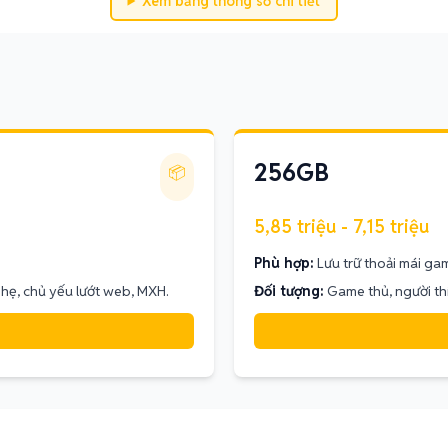
Xem bảng thông số chi tiết
256GB
📦
5,85 triệu - 7,15 triệu
Phù hợp:
Lưu trữ thoải mái ga
hẹ, chủ yếu lướt web, MXH.
Đối tượng:
Game thủ, người th