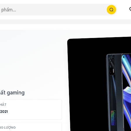
hất gaming
 MẮT
2021
NG LƯỢNG