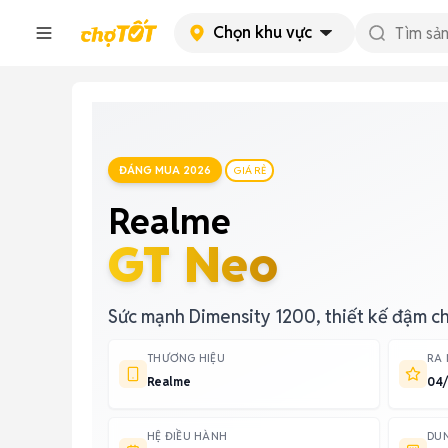
Chọn khu vực
ĐÁNG MUA 2026
GIÁ RẺ
Realme
GT Neo
Sức mạnh Dimensity 1200, thiết kế đậm c
THƯƠNG HIỆU
RA
Realme
04/
HỆ ĐIỀU HÀNH
DU