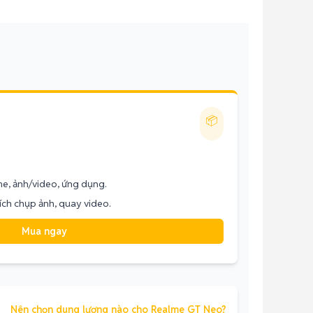
📦
me, ảnh/video, ứng dụng.
ích chụp ảnh, quay video.
Mua ngay
Nên chọn dung lượng nào cho Realme GT Neo?