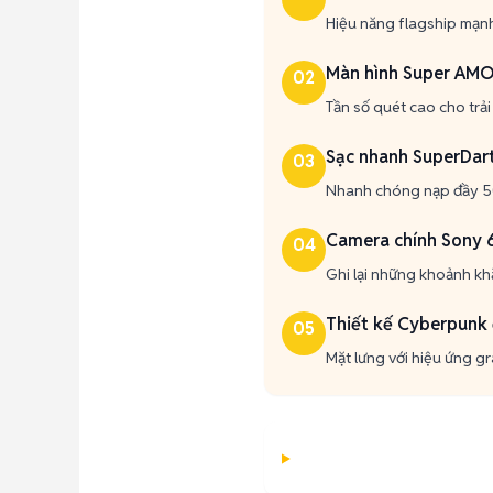
Hiệu năng flagship mạnh
Màn hình Super AM
02
Tần số quét cao cho trả
Sạc nhanh SuperDar
03
Nhanh chóng nạp đầy 50%
Camera chính Sony
04
Ghi lại những khoảnh khắ
Thiết kế Cyberpunk
05
Mặt lưng với hiệu ứng gr