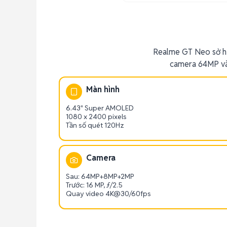
Realme GT Neo sở h
camera 64MP và 
Màn hình
6.43" Super AMOLED
1080 x 2400 pixels
Tần số quét 120Hz
Camera
Sau: 64MP+8MP+2MP
Trước: 16 MP, ƒ/2.5
Quay video 4K@30/60fps