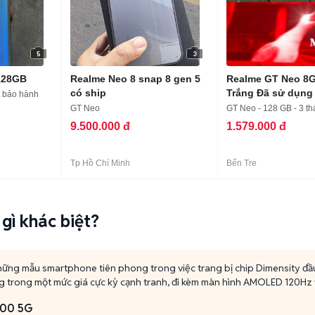
5
3
128GB
Realme Neo 8 snap 8 gen 5
Realme GT Neo 8
có ship
Trắng Đã sử dụng
t bảo hành
GT Neo
GT Neo - 128 GB - 3 t
9.500.000 đ
1.579.000 đ
Tp Hồ Chí Minh
Bến Tre
gì khác biệt?
hững mẫu smartphone tiên phong trong việc trang bị chip Dimensity đ
g trong một mức giá cực kỳ cạnh tranh, đi kèm màn hình AMOLED 120Hz
1200 5G