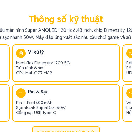
Thông số kỹ thuật
ữu màn hình Super AMOLED 120Hz 6.43 inch, chip Dimensity 1
sạc nhanh 50W. Máy đáp ứng xuất sắc nhu cầu chơi game và sử
Vi xử lý
MediaTek Dimensity 1200 5G
RA
Tiến trình 6 nm
Bộ
GPU Mali-G77 MC9
UFS
Pin & Sạc
Pin Li-Po 4500 mAh
Wi-
Sạc nhanh SuperDart 50W
Blu
Cổng sạc USB Type-C
Hỗ