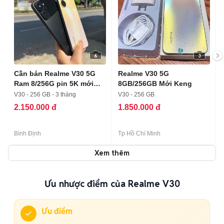
6
3
Cần bán Realme V30 5G
Realme V30 5G
Ram 8/256G pin 5K mới
8GB/256GB Mới Keng
keng
V30 - 256 GB - 3 tháng
V30 - 256 GB
2.150.000 đ
1.850.000 đ
Bình Định
Tp Hồ Chí Minh
Xem thêm
Ưu nhược điểm của Realme V30
Ưu điểm