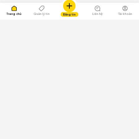
Trang chủ
Quản lý tin
Liên hệ
Tài khoản
Đăng tin
109.000 Bình chọn
Tải ứng dụng Chợ Tốt
Về Chợ Tốt
Quy chế sàn
Chính sách bảo mật
Giải quyết tranh chấp
CÔNG TY TNHH CHỢ TỐT - Người đại diện theo pháp luật:
Nguyễn Trọng Tấn; GPDKKD: 0312120782 do Sở KH & ĐT TP.HCM cấp ngày
11/01/2013;
GPMXH: 185/GP-BTTTT do Bộ Thông tin và Truyền thông
cấp ngày 09/07/2024 - Chịu trách nhiệm
nội dung: Trần Hoàng Ly.
Chính sách sử dụng
Địa chỉ: Tầng 18, Toà nhà UOA, Số 6 đường Tân Trào, Phường Tân Mỹ,