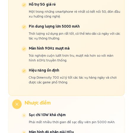
Hỗ trợ 5G giá rẻ
Một trong những smartphone rẻ nhất có kết nối 5G, đón đầu
xu hướng công nghệ.
Pin dung lượng lớn 5000 mAh
Thời lượng sử dụng pin rất tốt, có thể kéo dài cả ngày với các
tác vụ thông thường.
Màn hình 90Hz mượt mà
Trải nghiệm cuộn lướt trơn tru, mượt mà hơn so với màn
hình 60Hz truyền thống.
Hiệu năng ổn định
Chip Dimensity 700 xử lý tốt các tác vụ hàng ngày và chơi
được các game phổ thông.
Nhược điểm
Sạc chỉ 10W khá chậm
Phải mất nhiều thời gian để sạc đầy viên pin 5000 mAh.
Màn hình độ phân giải HD+