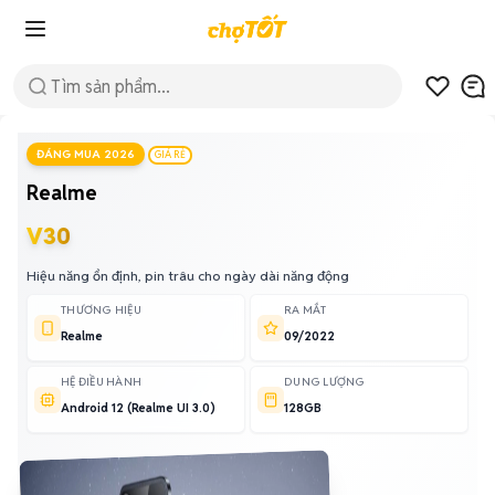
ĐÁNG MUA 2026
GIÁ RẺ
Realme
V30
Hiệu năng ổn định, pin trâu cho ngày dài năng động
THƯƠNG HIỆU
RA MẮT
Realme
09/2022
HỆ ĐIỀU HÀNH
DUNG LƯỢNG
Android 12 (Realme UI 3.0)
128GB