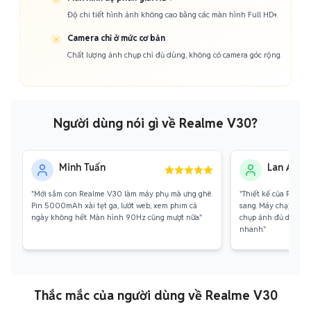
Độ chi tiết hình ảnh không cao bằng các màn hình Full HD+.
Camera chỉ ở mức cơ bản
Chất lượng ảnh chụp chỉ đủ dùng, không có camera góc rộng.
Người dùng nói gì về Realme V30?
Minh Tuấn
Lan Anh
"Mới sắm con Realme V30 làm máy phụ mà ưng ghê.
"Thiết kế của Real
Pin 5000mAh xài tẹt ga, lướt web, xem phim cả
sang. Máy chạy ổn đị
ngày không hết. Màn hình 90Hz cũng mượt nữa."
chụp ảnh đủ dùng. Q
nhanh."
Thắc mắc của người dùng về Realme V30