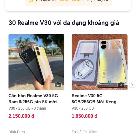
30
Realme V30 với đa dạng khoảng giá
6
3
Cần bán Realme V30 5G
Realme V30 5G
Ram 8/256G pin 5K mới
8GB/256GB Mới Keng
keng
V30 - 256 GB - 3 tháng
V30 - 256 GB
2.150.000 đ
1.850.000 đ
Bình Định
Tp Hồ Chí Minh