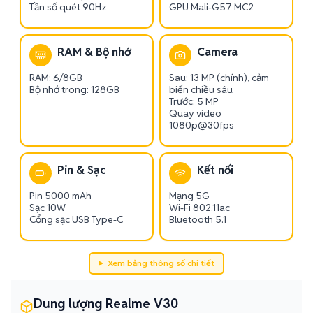
Tần số quét 90Hz
GPU Mali-G57 MC2
RAM & Bộ nhớ
Camera
RAM: 6/8GB
Sau: 13 MP (chính), cảm
Bộ nhớ trong: 128GB
biến chiều sâu
Trước: 5 MP
Quay video
1080p@30fps
Pin & Sạc
Kết nối
Pin 5000 mAh
Mạng 5G
Sạc 10W
Wi-Fi 802.11ac
Cổng sạc USB Type-C
Bluetooth 5.1
Xem bảng thông số chi tiết
Dung lượng Realme V30