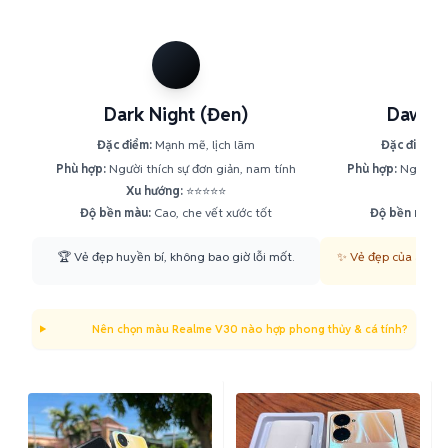
Dark Night (Đen)
Dawn G
Đặc điểm:
Mạnh mẽ, lịch lãm
Đặc điểm:
Sa
Phù hợp:
Người thích sự đơn giản, nam tính
Phù hợp:
Người yê
Xu hướng:
⭐⭐⭐⭐⭐
Xu h
Độ bền màu:
Cao, che vết xước tốt
Độ bền màu:
T
🏆 Vẻ đẹp huyền bí, không bao giờ lỗi mốt.
✨ Vẻ đẹp của ánh bì
Nên chọn màu Realme V30 nào hợp phong thủy & cá tính?