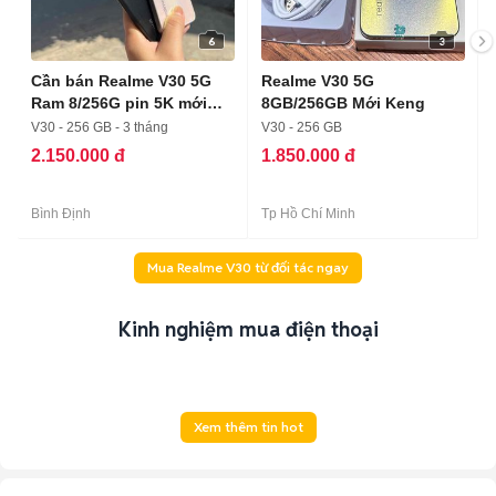
6
3
Cần bán Realme V30 5G
Realme V30 5G
Ram 8/256G pin 5K mới
8GB/256GB Mới Keng
keng
V30 - 256 GB - 3 tháng
V30 - 256 GB
2.150.000 đ
1.850.000 đ
Bình Định
Tp Hồ Chí Minh
Mua Realme V30 từ đối tác ngay
Kinh nghiệm mua điện thoại
Xem thêm tin hot