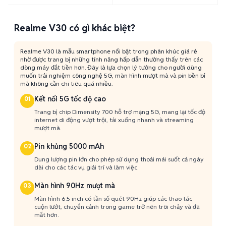
Realme V30 có gì khác biệt?
Realme V30 là mẫu smartphone nổi bật trong phân khúc giá rẻ
nhờ được trang bị những tính năng hấp dẫn thường thấy trên các
dòng máy đắt tiền hơn. Đây là lựa chọn lý tưởng cho người dùng
muốn trải nghiệm công nghệ 5G, màn hình mượt mà và pin bền bỉ
mà không cần chi tiêu quá nhiều.
Kết nối 5G tốc độ cao
01
Trang bị chip Dimensity 700 hỗ trợ mạng 5G, mang lại tốc độ
internet di động vượt trội, tải xuống nhanh và streaming
mượt mà.
Pin khủng 5000 mAh
02
Dung lượng pin lớn cho phép sử dụng thoải mái suốt cả ngày
dài cho các tác vụ giải trí và làm việc.
Màn hình 90Hz mượt mà
03
Màn hình 6.5 inch có tần số quét 90Hz giúp các thao tác
cuộn lướt, chuyển cảnh trong game trở nên trôi chảy và đã
mắt hơn.