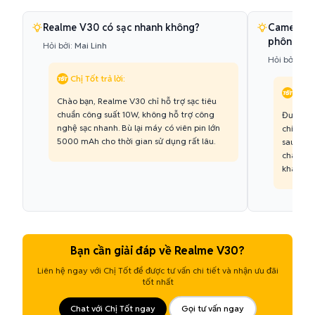
Realme V30 có sạc nhanh không?
Camera c
phông đư
Hỏi bởi:
Mai Linh
Hỏi bởi:
Quố
Chị Tốt trả lời:
Chị T
Chào bạn, Realme V30 chỉ hỗ trợ sạc tiêu
chuẩn công suất 10W, không hỗ trợ công
Được bạ
nghệ sạc nhanh. Bù lại máy có viên pin lớn
chính và
5000 mAh cho thời gian sử dụng rất lâu.
sau. Sự
chân du
khá tốt 
Bạn cần giải đáp về Realme V30?
Liên hệ ngay với Chị Tốt để được tư vấn chi tiết và nhận ưu đãi
tốt nhất
Chat với Chị Tốt ngay
Gọi tư vấn ngay