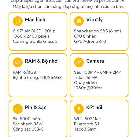
chip Snapdragon 685, cụm camera 108MP và pin 5000mAh.
Máy là lựa chọn cân bằng, đáp ứng tốt mọi nhu cầu cơ bản.
Màn hình
Vi xử lý
6.67" AMOLED, 120Hz
Snapdragon 685 (6 nm)
1080 x 2400 pixels
CPU 8 nhân
Corning Gorilla Glass 3
GPU Adreno 610
RAM & Bộ nhớ
Camera
RAM: 6/8GB
Sau: 108MP + 8MP + 2MP
Bộ nhớ trong: 128/256GB
Trước: 16 MP
Quay video
1080p@30fps
Pin & Sạc
Kết nối
Pin 5000 mAh
Wi-Fi 802.11ac
Sạc nhanh 33W
Bluetooth 5.1
Cổng sạc USB-C
Jack 3.5mm