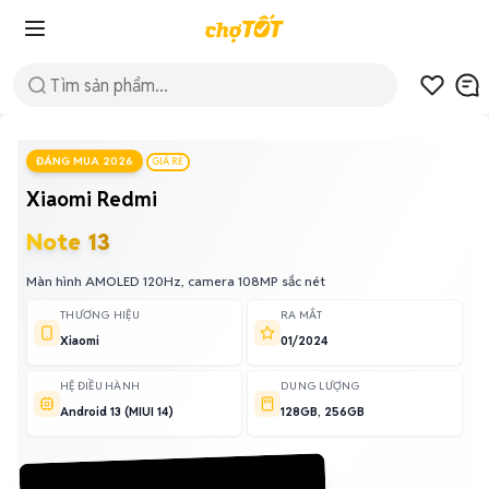
ĐÁNG MUA 2026
GIÁ RẺ
Xiaomi Redmi
Note 13
Màn hình AMOLED 120Hz, camera 108MP sắc nét
THƯƠNG HIỆU
RA MẮT
Xiaomi
01/2024
HỆ ĐIỀU HÀNH
DUNG LƯỢNG
Android 13 (MIUI 14)
128GB, 256GB