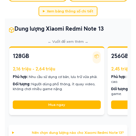
Xem bảng thông số chi tiết
Dung lượng Xiaomi Redmi Note 13
← Vuốt để xem thêm →
128GB
256GB
📦
2,16 triệu - 2,64 triệu
2,45 triệu - 
Phù hợp:
Nhu cầu sử dụng cơ bản, lưu trữ vừa phải.
Phù hợp:
Lưu t
cao.
Đối tượng:
Người dùng phổ thông, ít quay video,
không chơi nhiều game nặng.
Đối tượng:
Ngư
game.
Mua ngay
Nên chọn dung lượng nào cho Xiaomi Redmi Note 13?