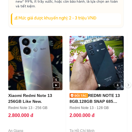
new" 99%, ít trầy xước, hoặc còn bảo hành, là lựa chọn an toàn
và tiết kiệm.
💰 Mức giá được khuyến nghị: 2 - 3 triệu VNĐ
5
6
Xiaomi Redmi Note 13
REDMI NOTE 13
256GB Like New.
8GB.128GB SNAP 685
PIN5000 KO VÂNTAY
Redmi Note 13 - 256 GB
Redmi Note 13 - 128 GB
2.800.000 đ
2.000.000 đ
An Giang
Tp Hồ Chí Minh