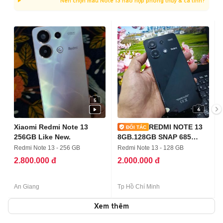
Nên chọn màu Note 13 nào hợp phong thủy & cá tính?
5
6
Xiaomi Redmi Note 13
REDMI NOTE 13
256GB Like New.
8GB.128GB SNAP 685
PIN5000 KO VÂNTAY
Redmi Note 13 - 256 GB
Redmi Note 13 - 128 GB
2.800.000 đ
2.000.000 đ
An Giang
Tp Hồ Chí Minh
Xem thêm