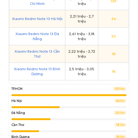
139
Chí Minh
triệu
2,21 triệu - 2,7
Xiaomi Redmi Note 13 Hà Nội
46
triệu
Xiaomi Redmi Note 13 Đà
2,61 triệu - 3,18
20
Nẵng
triệu
Xiaomi Redmi Note 13 Cần
2,22 triệu - 2,72
18
Thơ
triệu
Xiaomi Redmi Note 13 Bình
2,5 triệu - 3,05
18
Dương
triệu
TP.HCM
139 tin
Hà Nội
46 tin
Đà Nẵng
20 tin
Cần Thơ
18 tin
Bình Dương
18 tin