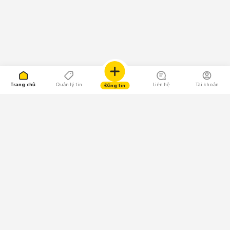
Trang chủ
Quản lý tin
Liên hệ
Tài khoản
Đăng tin
109.000 Bình chọn
Tải ứng dụng Chợ Tốt
Về Chợ Tốt
Quy chế sàn
Chính sách bảo mật
Giải quyết tranh chấp