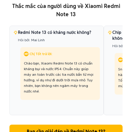
Thắc mắc của người dùng về Xiaomi Redmi
Note 13
Redmi Note 13 có kháng nước không?
Chip Snap
không?
Hỏi bởi:
Mai Linh
Hỏi bởi:
Quố
Chị Tốt trả lời:
Chị T
Chào bạn, Xiaomi Redmi Note 13 có chuẩn
kháng bụi và nước IP54. Chuẩn này giúp
Snapdra
máy an toàn trước các tia nước bắn từ mọi
hàng ng
hướng, ví dụ như đi dưới trời mưa nhỏ. Tuy
Tốc Chiế
nhiên, bạn không nên ngâm máy trong
mức đồ h
nước nhé.
Bạn cần giải đáp về Redmi Note 13?