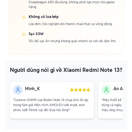
Snapdragon 685 đủ dùng, không phải lựa chọn cho game
nặng.
Không có loa kép
Loa đơn, trải nghiệm âm thanh chưa thực sự sống động.
Sạc 33W
Tốc độ sạc ổn nhưng không quá nhanh so với các bản Pro.
Người dùng nói gì về Xiaomi Redmi Note 13?
Minh_K
An An
"Camera 108MP của Redmi Note 13 chụp ảnh ổn áp
"Máy thiết kế vuông 
trong tầm giá. Màn hình AMOLED lướt mượt, xem
dùng cả ngày. Màu X
phim, lướt Tiktok cực đã. Quá hài lòng!"
hiệu ứng chuyển mà