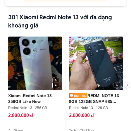
301
Xiaomi Redmi Note 13 với đa dạng
khoảng giá
5
6
Xiaomi Redmi Note 13
REDMI NOTE 13
256GB Like New.
8GB.128GB SNAP 685
PIN5000 KO VÂNTAY
Redmi Note 13 - 256 GB
Redmi Note 13 - 128 GB
2.800.000 đ
2.000.000 đ
An Giang
Tp Hồ Chí Minh