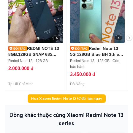
6
6
REDMI NOTE 13
Redmi Note 13
8GB.128GB SNAP 685
5G 128GB Blue BH 3th có
PIN5000 KO VÂNTAY
trả góp
Redmi Note 13 - 128 GB
Redmi Note 13 - 128 GB - Còn
bảo hành
2.000.000 đ
3.450.000 đ
Tp Hồ Chí Minh
Đà Nẵng
Mua Xiaomi Redmi Note 13 từ đối tác ngay
Dòng khác thuộc cùng Xiaomi Redmi Note 13
series