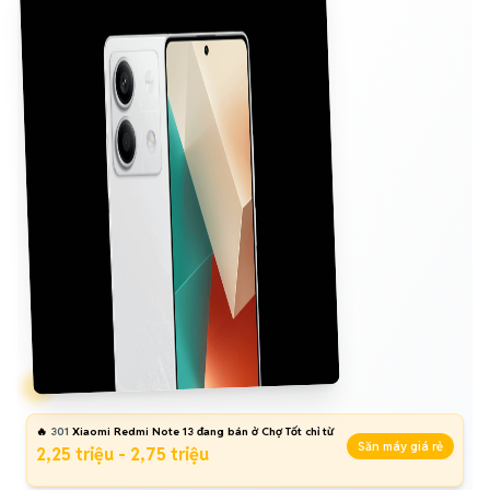
🔥
301
Xiaomi Redmi Note 13 đang bán ở Chợ Tốt chỉ từ
Săn máy giá rẻ
2,25 triệu - 2,75 triệu