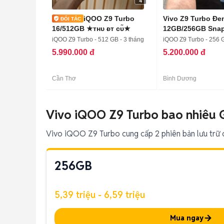
4
iQOO Z9 Turbo
Vivo Z9 Turbo Đe
16/512GB ★ᴛʜᴜ ᴆᴛ ᴄᴜ̃★
12GB/256GB Snap
Gen 3
iQOO Z9 Turbo - 512 GB - 3 tháng
iQOO Z9 Turbo - 256 
5.990.000 đ
5.200.000 đ
Cần Thơ
Bình Dương
Vivo iQOO Z9 Turbo bao nhiêu 
Vivo iQOO Z9 Turbo cung cấp 2 phiên bản lưu trữ 
256GB
5,39 triệu - 6,59 triệu
Mua ngay