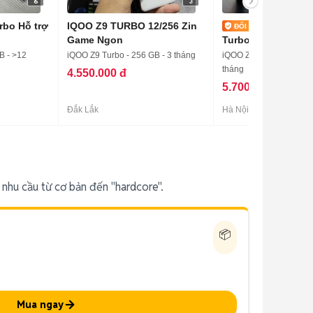
6
3
rbo Hỗ trợ
IQOO Z9 TURBO 12/256 Zin
Vivo iQO
Game Ngon
Turbo Snap 8s Ge
144z Trả Góp
B - >12
iQOO Z9 Turbo - 256 GB - 3 tháng
iQOO Z9 Turbo - 256 GB
tháng
4.550.000 đ
5.700.000 đ
Đắk Lắk
Hà Nội
nhu cầu từ cơ bản đến "hardcore".
📦
Mua ngay