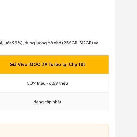
al, lướt 99%), dung lượng bộ nhớ (256GB, 512GB) và
Giá Vivo iQOO Z9 Turbo tại Chợ Tốt
5,39 triệu - 6,59 triệu
đang cập nhật