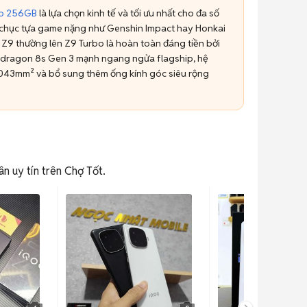
bo 256GB
là lựa chọn kinh tế và tối ưu nhất cho đa số
g chục tựa game nặng như Genshin Impact hay Honkai
n Z9 thường lên Z9 Turbo là hoàn toàn đáng tiền bởi
apdragon 8s Gen 3 mạnh ngang ngửa flagship, hệ
6043mm² và bổ sung thêm ống kính góc siêu rộng
n uy tín trên Chợ Tốt.