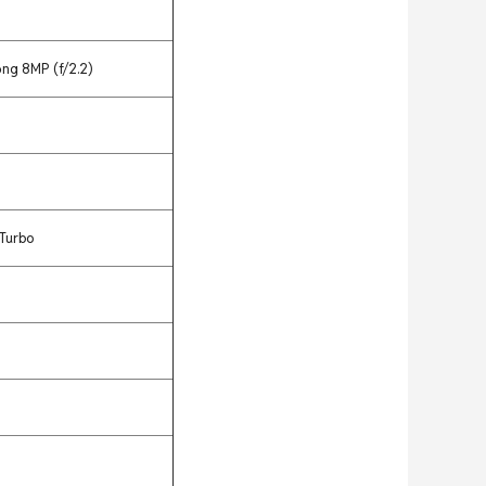
ộng 8MP (f/2.2)
Turbo
0