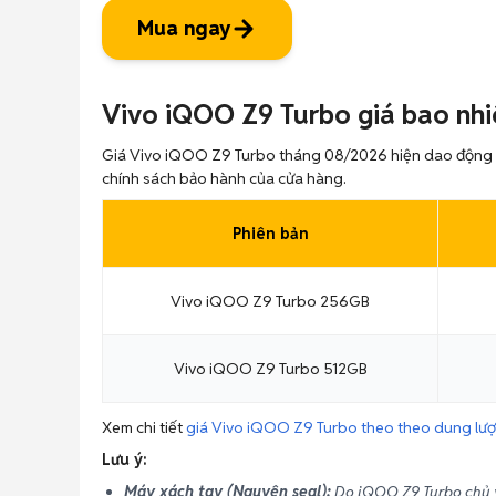
Mua ngay
Vivo iQOO Z9 Turbo giá bao nh
Giá Vivo iQOO Z9 Turbo tháng 08/2026 hiện dao động
chính sách bảo hành của cửa hàng.
Phiên bản
Vivo iQOO Z9 Turbo 256GB
Vivo iQOO Z9 Turbo 512GB
Xem chi tiết
giá Vivo iQOO Z9 Turbo theo theo dung lượn
Lưu ý:
Máy xách tay (Nguyên seal):
Do iQOO Z9 Turbo chủ yế