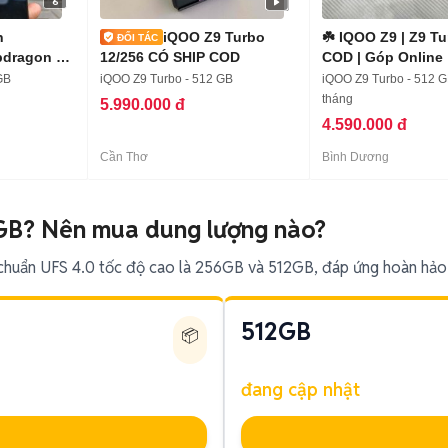
6
n
iQOO Z9 Turbo
☘️ IQOO Z9 | Z9 Tu
dragon 8s
12/256 CÓ SHIP COD
COD | Góp Online
GB
iQOO Z9 Turbo - 512 GB
iQOO Z9 Turbo - 512 G
tháng
5.990.000 đ
4.590.000 đ
Cần Thơ
Bình Dương
GB? Nên mua dung lượng nào?
chuẩn UFS 4.0 tốc độ cao là 256GB và 512GB, đáp ứng hoàn hảo 
512GB
📦
đang cập nhật