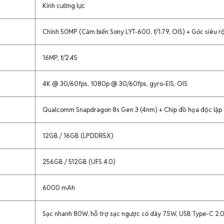
Kính cường lực
Chính 50MP (Cảm biến Sony LYT-600, f/1.79, OIS) + Góc siêu r
16MP, f/2.45
4K @ 30/60fps, 1080p @ 30/60fps, gyro-EIS, OIS
Qualcomm Snapdragon 8s Gen 3 (4nm) + Chip đồ họa độc lập 
12GB / 16GB (LPDDR5X)
256GB / 512GB (UFS 4.0)
6000 mAh
Sạc nhanh 80W, hỗ trợ sạc ngược có dây 7.5W, USB Type-C 2.