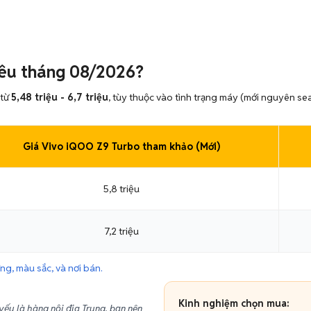
iêu tháng 08/2026?
 từ
5,48 triệu - 6,7 triệu
, tùy thuộc vào tình trạng máy (mới nguyên se
Giá Vivo iQOO Z9 Turbo tham khảo (Mới)
5,8 triệu
7,2 triệu
g, màu sắc, và nơi bán.
Kinh nghiệm chọn mua:
u là hàng nội địa Trung, bạn nên