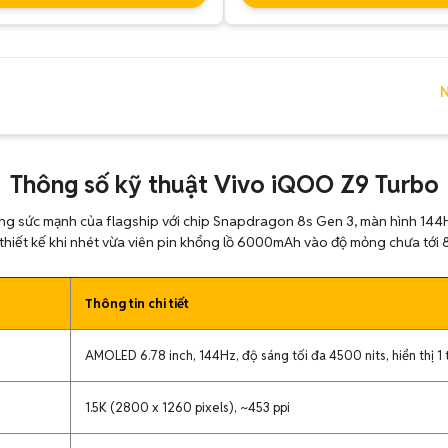
N
Thông số kỹ thuật Vivo iQOO Z9 Turbo
 sức mạnh của flagship với chip Snapdragon 8s Gen 3, màn hình 144H
 thiết kế khi nhét vừa viên pin khổng lồ 6000mAh vào độ mỏng chưa tới
Thông tin chi tiết
AMOLED 6.78 inch, 144Hz, độ sáng tối đa 4500 nits, hiển thị 1
1.5K (2800 x 1260 pixels), ~453 ppi