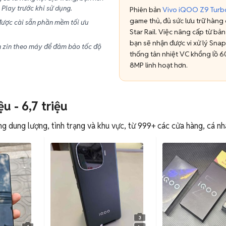
Play trước khi sử dụng.
Phiên bản
Vivo iQOO Z9 Tur
game thủ, đủ sức lưu trữ hàn
 được cài sẵn phần mềm tối ưu
Star Rail. Việc nâng cấp từ bả
bạn sẽ nhận được vi xử lý Sn
 zin theo máy để đảm bảo tốc độ
thống tản nhiệt VC khổng lồ 
8MP linh hoạt hơn.
u - 6,7 triệu
dung lượng, tình trạng và khu vực, từ 999+ các cửa hàng, cá nhâ
3