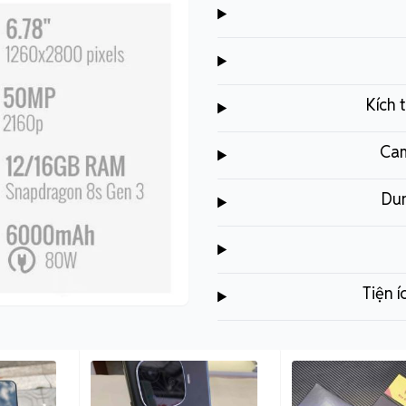
Kích 
Cam
Dun
Tiện 