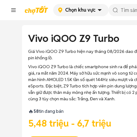
Chọn khu vực
Vivo iQOO Z9 Turbo
Giá Vivo iQOO Z9 Turbo hiện nay tháng 08/2026 dao động
pin khổng lồ.
Vivo iQOO Z9 Turbo là chiếc smartphone sinh ra để phá 
giá, ra mắt năm 2024. Máy sở hữu sức mạnh vô song từ 
màn hình AMOLED 1.5K tần số quét 144Hz siêu mượt và ch
eSports. Đặc biệt, Z9 Turbo tích hợp viên pin dung lư
vẫn giữ được thân máy mỏng nhẹ ấn tượng. Thiết bị có 
cùng 3 tùy chọn màu sắc: Trắng, Đen và Xanh.
🔥
58
tin đang bán
5,48 triệu - 6,7 triệu