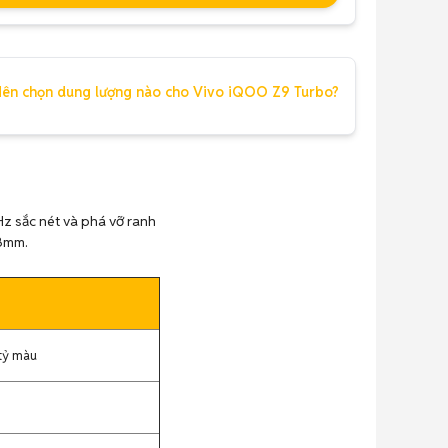
ên chọn dung lượng nào cho Vivo iQOO Z9 Turbo?
z sắc nét và phá vỡ ranh
 8mm.
 tỷ màu