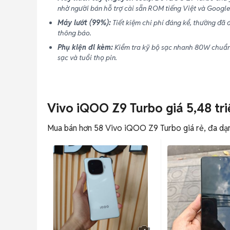
nhờ người bán hỗ trợ cài sẵn ROM tiếng Việt và Google 
Máy lướt (99%):
Tiết kiệm chi phí đáng kể, thường đã
thông báo.
Phụ kiện đi kèm:
Kiểm tra kỹ bộ sạc nhanh 80W chuẩn
sạc và tuổi thọ pin.
Vivo iQOO Z9 Turbo giá 5,48 triệ
Mua bán hơn 58 Vivo iQOO Z9 Turbo giá rẻ, đa dạng 