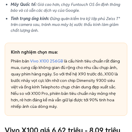
Máy Quốc tế:
Giá cao hơn, chạy Funtouch OS ổn định thông
báo và có sẵn các dịch vụ của Google.
Tình trạng ống kính:
Đừng quên kiểm tra kỹ lớp phủ Zeiss T*
trên camera sau, tránh mua máy bị xước thấu kính làm giảm
chất lượng ảnh.
Kinh nghiệm chọn mua:
Phiên bản
Vivo X100 256GB
là cấu hình tiêu chuẩn rất đáng
mua, cung cấp không gian đủ rộng cho nhu cầu chụp ảnh,
quay phim hàng ngày. So với thế hệ X90 trước đó, X100 là
bước nhảy vọt cực lớn nhờ con chip Dimensity 9300 siêu
việt và ống kính Telephoto chụp chân dung đẹp xuất sắc.
Nếu so với X100 Pro, phiên bản tiêu chuẩn này mỏng nhẹ
hơn, rẻ hơn đáng kể mà vẫn giữ lại được tới 90% tinh hoa
nhiếp ảnh của dòng máy.
Vivo X100 giá 6,62 triệu - 8,09 triệu