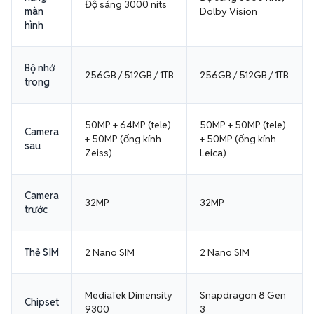
Độ sáng 3000 nits
màn
Dolby Vision
hình
Bộ nhớ
256GB / 512GB / 1TB
256GB / 512GB / 1TB
trong
50MP + 64MP (tele)
50MP + 50MP (tele)
Camera
+ 50MP (ống kính
+ 50MP (ống kính
sau
Zeiss)
Leica)
Camera
32MP
32MP
trước
Thẻ SIM
2 Nano SIM
2 Nano SIM
MediaTek Dimensity
Snapdragon 8 Gen
Chipset
9300
3