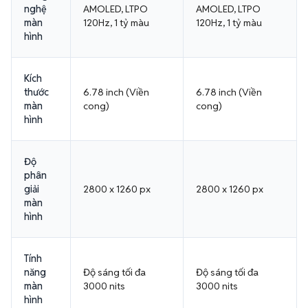
nghệ
AMOLED, LTPO
AMOLED, LTPO
màn
120Hz, 1 tỷ màu
120Hz, 1 tỷ màu
hình
Kích
thước
6.78 inch (Viền
6.78 inch (Viền
màn
cong)
cong)
hình
Độ
phân
giải
2800 x 1260 px
2800 x 1260 px
màn
hình
Tính
năng
Độ sáng tối đa
Độ sáng tối đa
màn
3000 nits
3000 nits
hình