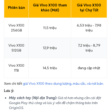
Giá Vivo X100 tham
Giá Vivo X100
Phiên bản
khảo (Mới)
tại Chợ Tốt
Vivo X100
6,53 triệu - 7,98
11,5 triệu
256GB
triệu
Vivo X100
7,2 triệu - 8,79
12,9 triệu
512GB
triệu
Vivo X100
14,5 triệu
đang cập nhật
1TB
Xem chi tiết
giá Vivo X100 theo dung lượng, màu sắc, và nơi bán.
Lưu ý:
Máy xách tay (Nội địa Trung):
Giá rẻ hơn nhưng cần cài đặt
Google Play thủ công và lưu ý vấn đề chậm thông báo trên
OriginOS.