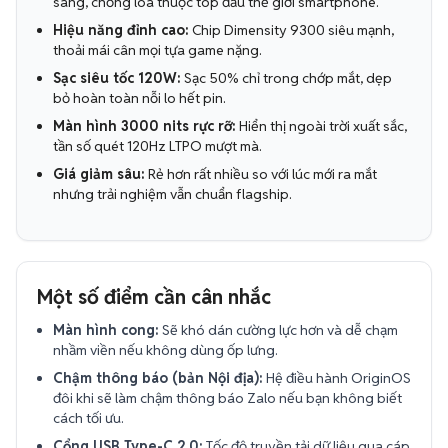
sáng, chống lóa thuộc top đầu thế giới smartphone.
Hiệu năng đỉnh cao:
Chip Dimensity 9300 siêu mạnh,
thoải mái cân mọi tựa game nặng.
Sạc siêu tốc 120W:
Sạc 50% chỉ trong chớp mắt, dẹp
bỏ hoàn toàn nỗi lo hết pin.
Màn hình 3000 nits rực rỡ:
Hiển thị ngoài trời xuất sắc,
tần số quét 120Hz LTPO mượt mà.
Giá giảm sâu:
Rẻ hơn rất nhiều so với lúc mới ra mắt
nhưng trải nghiệm vẫn chuẩn flagship.
Một số điểm cần cân nhắc
Màn hình cong:
Sẽ khó dán cường lực hơn và dễ chạm
nhầm viền nếu không dùng ốp lưng.
Chậm thông báo (bản Nội địa):
Hệ điều hành OriginOS
đôi khi sẽ làm chậm thông báo Zalo nếu bạn không biết
cách tối ưu.
Cổng USB Type-C 2.0:
Tốc độ truyền tải dữ liệu qua cáp