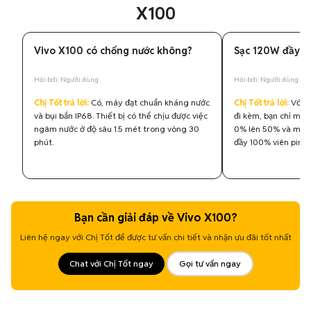
X100
Vivo X100 có chống nước không?
Sạc 120W đầy pi
Hỏi bởi: Người dùng
Hỏi bởi: Người dùng
Chị Tốt trả lời:
Có, máy đạt chuẩn kháng nước
Chị Tốt trả lời:
Với b
và bụi bẩn IP68. Thiết bị có thể chịu được việc
đi kèm, bạn chỉ mất 
ngâm nước ở độ sâu 1.5 mét trong vòng 30
0% lên 50% và mất c
phút.
đầy 100% viên pin
Bạn cần giải đáp về Vivo X100?
Liên hệ ngay với Chị Tốt để được tư vấn chi tiết và nhận ưu đãi tốt nhất
Chat với Chị Tốt ngay
Gọi tư vấn ngay