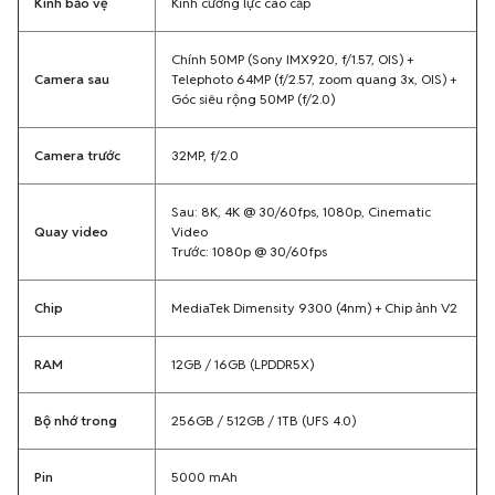
Kính bảo vệ
Kính cường lực cao cấp
Chính 50MP (Sony IMX920, f/1.57, OIS) +
Camera sau
Telephoto 64MP (f/2.57, zoom quang 3x, OIS) +
Góc siêu rộng 50MP (f/2.0)
Camera trước
32MP, f/2.0
Sau: 8K, 4K @ 30/60fps, 1080p, Cinematic
Quay video
Video
Trước: 1080p @ 30/60fps
Chip
MediaTek Dimensity 9300 (4nm) + Chip ảnh V2
RAM
12GB / 16GB (LPDDR5X)
Bộ nhớ trong
256GB / 512GB / 1TB (UFS 4.0)
Pin
5000 mAh