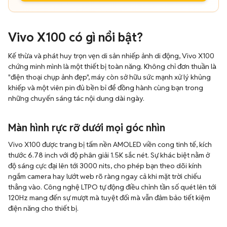
Vivo X100 có gì nổi bật?
Kế thừa và phát huy trọn vẹn di sản nhiếp ảnh di động, Vivo X100
chứng minh mình là một thiết bị toàn năng. Không chỉ đơn thuần là
"điện thoại chụp ảnh đẹp", máy còn sở hữu sức mạnh xử lý khủng
khiếp và một viên pin đủ bền bỉ để đồng hành cùng bạn trong
những chuyến sáng tác nội dung dài ngày.
Màn hình rực rỡ dưới mọi góc nhìn
Vivo X100 được trang bị tấm nền AMOLED viền cong tinh tế, kích
thước 6.78 inch với độ phân giải 1.5K sắc nét. Sự khác biệt nằm ở
độ sáng cực đại lên tới 3000 nits, cho phép bạn theo dõi kính
ngắm camera hay lướt web rõ ràng ngay cả khi mặt trời chiếu
thẳng vào. Công nghệ LTPO tự động điều chỉnh tần số quét lên tới
120Hz mang đến sự mượt mà tuyệt đối mà vẫn đảm bảo tiết kiệm
điện năng cho thiết bị.