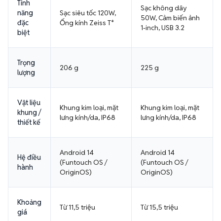
Tính
Sạc không dây
năng
Sạc siêu tốc 120W,
50W, Cảm biến ảnh
đặc
Ống kính Zeiss T*
1-inch, USB 3.2
biệt
Trọng
206 g
225 g
lượng
Vật liệu
Khung kim loại, mặt
Khung kim loại, mặt
khung /
lưng kính/da, IP68
lưng kính/da, IP68
thiết kế
Android 14
Android 14
Hệ điều
(Funtouch OS /
(Funtouch OS /
hành
OriginOS)
OriginOS)
Khoảng
Từ 11,5 triệu
Từ 15,5 triệu
giá