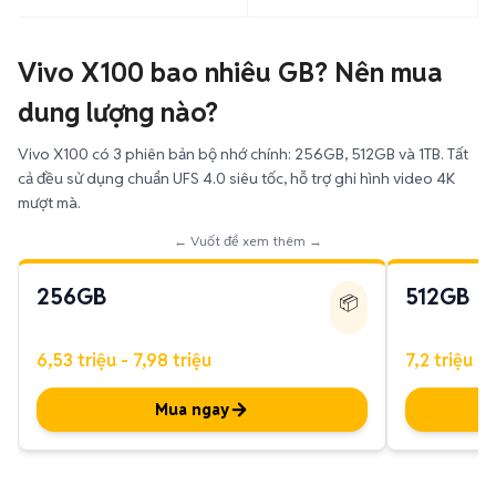
Vivo X100 bao nhiêu GB? Nên mua
dung lượng nào?
Vivo X100 có 3 phiên bản bộ nhớ chính: 256GB, 512GB và 1TB. Tất
cả đều sử dụng chuẩn UFS 4.0 siêu tốc, hỗ trợ ghi hình video 4K
mượt mà.
← Vuốt để xem thêm →
256GB
512GB
📦
6,53 triệu - 7,98 triệu
7,2 triệu - 
Mua ngay