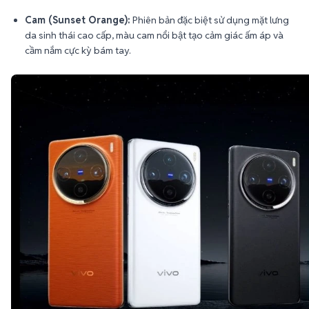
Cam (Sunset Orange):
Phiên bản đặc biệt sử dụng mặt lưng
da sinh thái cao cấp, màu cam nổi bật tạo cảm giác ấm áp và
cầm nắm cực kỳ bám tay.