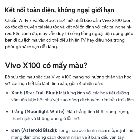
Kết nối toàn diện, không ngại giới hạn
Chuẩn Wi-Fi 7 và Bluetooth 5.4 mới nhất bảo đảm Vivo X100 luôn
có tốc độ truyền tải siêu tốc và kết nối ổn định với các tai nghe hi-
res. Bên cạnh đó, máy vẫn duy trì cổng hồng ngoại tiện dụng giúp
bạn đi du lịch mà vẫn có thể điều khiển TV hay điều hòa trong
phòng khách sạn dễ dàng.
Vivo X100 có mấy màu?
Bộ sưu tập màu sắc của Vivo X100 mang hơi hướng thiên văn học
với các họa tiết lấp lánh tinh xảo, gồm 4 phiên bản:
Xanh (Star Trail Blue):
Mặt lưng kính với các họa tiết đường
vân uốn lượn hệt như vệt sao băng di chuyển trên bầu trời đêm.
Trắng (Moonlight White):
Màu trắng tinh khôi, sang trọng,
thanh lịch và không bao giờ lỗi thời.
Đen (Asteroid Black):
Tông màu đen kính nhám mờ, mạnh mẽ,
mang đậm phong cách doanh nhân và ít bám dấu vân tay.