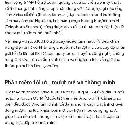
tiềm vọng 64MP hỗ trợ zoom quang 3x và có thể zoom kỹ thuật
số ấn tượng. Tính năng chụp chân dung với các bộ lọc giả lập ống
kính Zeiss cổ điển (Biotar, Sonnar...) tạo ra bokeh ảo diệu không
kém máy ảnh cơ. Ngoài ra, tính năng chụp hoàng hôn/bình minh
(Telephoto Sunshot) cũng được Vivo tối ưu thuật toán đặc biệt để
cho ra màu sắc nghệ thuật nhất.
Về mảng video, X100 hỗ trợ quay video Cinematic (Video chân
dung điện ảnh) với khả năng chuyển nét mượt mà và quay độ phân
giải tối đa lên tới 8K. Dù bạn quay lúc di chuyển, công nghệ chống
rung OIS kép trên cả ống kính chính và ống kính tele vẫn giữ cho
thước phim tĩnh lặng lạ thường.
Phần mềm tối ưu, mượt mà và thông minh
Tùy theo thị trường, Vivo X100 sẽ chạy OriginOS 4 (Nội địa Trung)
hoặc Funtouch OS 14 (Quốc tế) trên nền Android 14. Cả hai giao
diện đều được Vivo tinh chỉnh tối đa, mang lại các hoạt ảnh chuyển
động mượt như lụa. Phiên bản mới tích hợp nhiều công nghệ AI
giúp tách nền ảnh thông minh, tạo hình nền hoặc dịch thuật nội
dung trực tiếp trên màn hình.