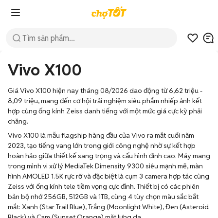
Vivo X100
Giá Vivo X100 hiện nay tháng 08/2026 dao động từ 6,62 triệu -
8,09 triệu, mang đến cơ hội trải nghiệm siêu phẩm nhiếp ảnh kết
hợp cùng ống kính Zeiss danh tiếng với một mức giá cực kỳ phải
chăng.
Vivo X100 là mẫu flagship hàng đầu của Vivo ra mắt cuối năm
2023, tạo tiếng vang lớn trong giới công nghệ nhờ sự kết hợp
hoàn hảo giữa thiết kế sang trọng và cấu hình đỉnh cao. Máy mang
trong mình vi xử lý MediaTek Dimensity 9300 siêu mạnh mẽ, màn
hình AMOLED 1.5K rực rỡ và đặc biệt là cụm 3 camera hợp tác cùng
Zeiss với ống kính tele tiềm vọng cực đỉnh. Thiết bị có các phiên
bản bộ nhớ 256GB, 512GB và 1TB, cùng 4 tùy chọn màu sắc bắt
mắt: Xanh (Star Trail Blue), Trắng (Moonlight White), Đen (Asteroid
Black) và Cam (Sunset Orange) mặt lưng da.