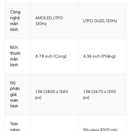
Công
nghệ
AMOLED, LTPO
LTPO OLED, 120Hz
màn
120Hz
hình
Kích
thước
6.78 inch (Cong)
6.36 inch (Phẳng)
màn
hình
Độ
phân
1.5K (2800 x 1260
1.5K (2670 x 1200
giải
px)
px)
màn
hình
Tính
năng
Độ sáng 3000 nits,