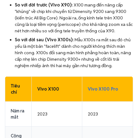
So với đời trước (Vivo X90):
X100 mang đến nâng cấp
"khủng" về chip khi chuyển từ Dimensity 9200 sang 9300
(kiến trúc All Big Core). Ngoài ra, ống kính tele trên X100
cũng là loại tiềm vọng (periscope) cho khả năng zoom xa sắc
nét hơn nhiều so với ống tele truyền thống của X90.
So với đời sau (Vivo X100s):
Mẫu X100s ra mắt sau đó chủ
yếu là một bản "facelift" dành cho người không thích màn
hình cong. X100s đổi sang màn hình phẳng hoàn toàn, nâng
cấp nhẹ lên chip Dimensity 9300+ nhưng về cốt lõi trải
nghiệm nhiếp ảnh thì hai máy gần như tương đồng.
Tiêu
Vivo X100
Vivo X100 Pro
chí
Năm ra
2023
2023
mắt
Công