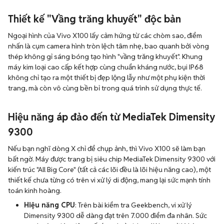
Thiết kế "Vầng trăng khuyết" độc bản
Ngoại hình của Vivo X100 lấy cảm hứng từ các chòm sao, điểm
nhấn là cụm camera hình tròn lệch tâm nhẹ, bao quanh bởi vòng
thép không gỉ sáng bóng tạo hình "vầng trăng khuyết". Khung
máy kim loại cao cấp kết hợp cùng chuẩn kháng nước, bụi IP68
không chỉ tạo ra một thiết bị đẹp lộng lẫy như một phụ kiện thời
trang, mà còn vô cùng bền bỉ trong quá trình sử dụng thực tế.
Hiệu năng áp đảo đến từ MediaTek Dimensity
9300
Nếu bạn nghĩ dòng X chỉ để chụp ảnh, thì Vivo X100 sẽ làm bạn
bất ngờ. Máy được trang bị siêu chip MediaTek Dimensity 9300 với
kiến trúc "All Big Core" (tất cả các lõi đều là lõi hiệu năng cao), một
thiết kế chưa từng có trên vi xử lý di động, mang lại sức mạnh tính
toán kinh hoàng.
Hiệu năng CPU
: Trên bài kiểm tra Geekbench, vi xử lý
Dimensity 9300 dễ dàng đạt trên 7.000 điểm đa nhân. Sức