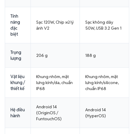
Tính
năng
Sạc 120W, Chip xử lý
Sạc không dây
đặc
ảnh V2
50W, USB 3.2 Gen 1
biệt
Trọng
206 g
188 g
lượng
Vật liệu
Khung nhôm, mặt
Khung nhôm, mặt
khung /
lưng kính/da, chuẩn
lưng kính/silicone,
thiết kế
IP68
chuẩn IP68
Android 14
Hệ điều
Android 14
(OriginOS /
hành
(HyperOS)
FuntouchOS)