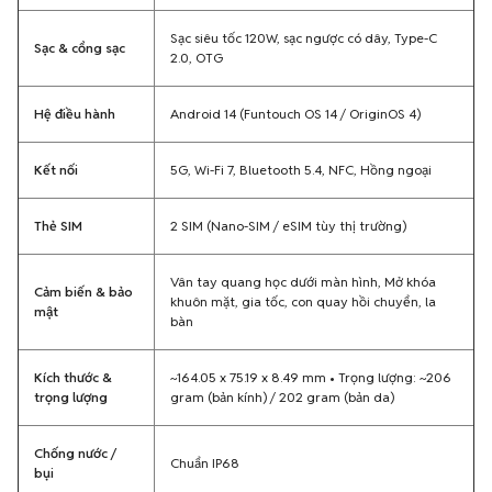
Sạc siêu tốc 120W, sạc ngược có dây, Type-C
Sạc & cổng sạc
2.0, OTG
Hệ điều hành
Android 14 (Funtouch OS 14 / OriginOS 4)
Kết nối
5G, Wi-Fi 7, Bluetooth 5.4, NFC, Hồng ngoại
Thẻ SIM
2 SIM (Nano-SIM / eSIM tùy thị trường)
Vân tay quang học dưới màn hình, Mở khóa
Cảm biến & bảo
khuôn mặt, gia tốc, con quay hồi chuyển, la
mật
bàn
Kích thước &
~164.05 x 75.19 x 8.49 mm • Trọng lượng: ~206
trọng lượng
gram (bản kính) / 202 gram (bản da)
Chống nước /
Chuẩn IP68
bụi