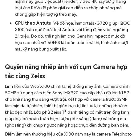
mạnh này giúp việc xuất (render) video 4K hay xử lý hàng
loạt ảnh RAW độ phân giải cao diễn ra chớp nhoáng mà
không gặp hiện tượng treo máy.
GPU theo Antutu
: Về đồ họa, Immortalis-G720 giúp iQOO
X100 "càn quét" bài test Antutu với tổng điểm vượt ngưỡng
2,1 triệu. Do đó, trải nghiệm chơi Genshin Impact ở mức đồ
họa cao nhất với 60FPS là hoàn toàn khả thi, hình ảnh mượt
mà, kỹ năng bung xuất sắc.
Quyền năng nhiếp ảnh với cụm Camera hợp
tác cùng Zeiss
Linh hồn của Vivo X100 chính là hệ thống máy ảnh. Camera chính
50MP sử dụng cảm biến Sony IMX920 cao cấp khẩu độ lớn f/1.57
cho khả năng thu sáng vượt trội. Kết hợp với camera trước 32MP
làm mịn da tự nhiên, thiết bị giúp bạn tự tin lưu lại những khoảnh
khắc đẹp nhất. Lớp phủ Zeiss T* danh tiếng có mặt trên ống kính
giúp loại bỏ hoàn toàn hiện tượng lóe sáng (flare) và bóng ma
(ghosting) khi chụp ngược nắng hoặc chụp đèn đường ban đêm.
Điểm làm nên thương hiệu của X100 năm nay là camera Telephoto