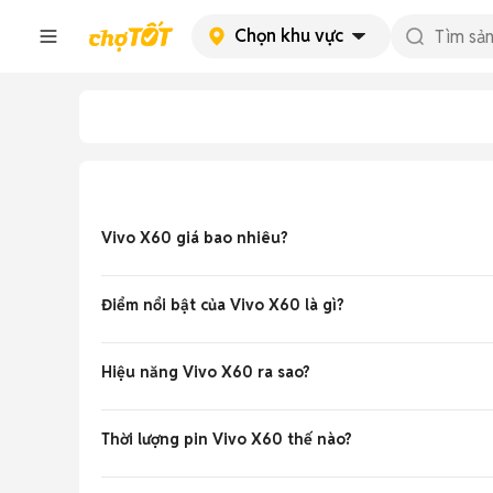
Chọn khu vực
Vivo X60 giá bao nhiêu?
Giá Vivo X60 cũ like new khoảng
2.5 - 4.0 triệu đồng
ch
Điểm nổi bật của Vivo X60 là gì?
Máy có Exynos 1080 5G, màn AMOLED 6.56 inch 120Hz, c
Hiệu năng Vivo X60 ra sao?
Chip Exynos 1080 kết hợp RAM 8-12GB chạy OriginOS mượ
Thời lượng pin Vivo X60 thế nào?
Pin 4300mAh dùng thoải mái 1 ngày, sạc nhanh 33W đầy 1