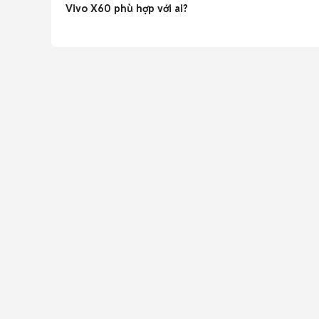
Vivo X60 phù hợp với ai?
Phù hợp người cần camera Zeiss gimbal OIS đỉnh cao, màn