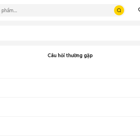
Câu hỏi thường gặp
o bản 8GB/128GB, trung bình 3.2 triệu tùy tình trạng, flagship camera g
amera Zeiss 48MP gimbal OIS chống rung, thiết kế cao cấp mỏng nhẹ.
t mà, xử lý game trung bình đa nhiệm tốt AnTuTu khoảng 620k điểm.
00% chỉ 70 phút qua USB-C tiện lợi.