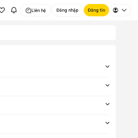
Đăng nhập
Đăng tin
Liên hệ
iá hời.